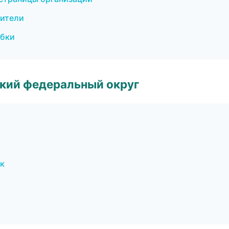
дители
обки
ский федеральный округ
ск