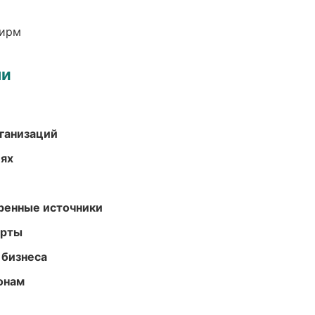
фирм
ми
ганизаций
иях
еренные источники
арты
 бизнеса
онам