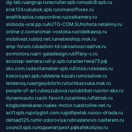
dg-lab.ru
angrup.ru
recruiter.spb.ru
music8.spb.ru
krsk124.ru
kubok.spb.ru
romanofforex.ru
analitikaplus.ru
spyonline.ru
zosikamery.ru
sloboda-ural.pp.ru
AUTO-COM.SU
hohota.net
alimy.ru
online-z.com
aromat-vostoka.ru
otdelkaexp.ru
mobilvest.ru
bbd.net.ru
mebelshop.msk.ru
smp-forum.ru
bastion-td.ru
kosmoscreative.ru
avrmotors.ru
art-galadesign.ru
tiffany-c.ru
ecostep-samara.ru
d-p.spb.ru
галактика73.рф
sko.com.ru
davitamebel-spb.ru
fotsis.ru
tesiaes.ru
kokoroyari.spb.ru
blesna-kazan.ru
mossilver.ru
lenderoq.ru
sergeydobrin.ru
tochkazvuka.msk.ru
people-of-art.ru
bezzubova.ru
clubtibet.ru
orior-aks.ru
dynamoauto.ru
szk-favorit.ru
carlines.ru
flatnsk.ru
kingbolenskaner.ru
alex-motor.ru
astroline.net.ru
act1.spb.ru
polyglot.com.ru
gidlipetsk.ru
ooo-driada.ru
detsad125.ru
mir-zdoroviya.ru
bruslanovo.ru
siterem.ru
council.spb.ru
лодкипатриот.рф
kafekolizey.ru