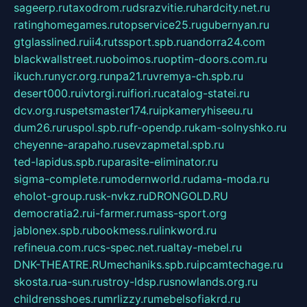
sageerp.ru
taxodrom.ru
dsrazvitie.ru
hardcity.net.ru
ratinghomegames.ru
topservice25.ru
gubernyan.ru
gtglasslined.ru
ii4.ru
tssport.spb.ru
andorra24.com
blackwallstreet.ru
oboimos.ru
optim-doors.com.ru
ikuch.ru
nycr.org.ru
npa21.ru
vremya-ch.spb.ru
desert000.ru
ivtorgi.ru
ifiori.ru
catalog-statei.ru
dcv.org.ru
spetsmaster174.ru
ipkameryhiseeu.ru
dum26.ru
ruspol.spb.ru
fr-opendp.ru
kam-solnyshko.ru
cheyenne-arapaho.ru
sevzapmetal.spb.ru
ted-lapidus.spb.ru
parasite-eliminator.ru
sigma-complete.ru
modernworld.ru
dama-moda.ru
eholot-group.ru
sk-nvkz.ru
DRONGOLD.RU
democratia2.ru
i-farmer.ru
mass-sport.org
jablonex.spb.ru
bookmess.ru
linkword.ru
refineua.com.ru
cs-spec.net.ru
altay-mebel.ru
DNK-THEATRE.RU
mechaniks.spb.ru
ipcamtechage.ru
skosta.ru
a-sun.ru
stroy-ldsp.ru
snowlands.org.ru
childrensshoes.ru
mrlizzy.ru
mebelsofiakrd.ru