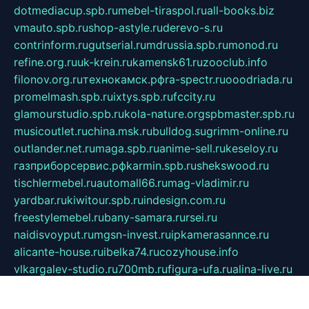
dotmediacup.spb.ru
mebel-tiraspol.ru
all-books.biz
vmauto.spb.ru
shop-astyle.ru
derevo-s.ru
contrinform.ru
gutserial.ru
mdrussia.spb.ru
monod.ru
refine.org.ru
uk-krein.ru
kamensk61.ru
zooclub.info
filonov.org.ru
технокамск.рф
ra-spectr.ru
ooodriada.ru
promelmash.spb.ru
ixtys.spb.ru
fccity.ru
glamourstudio.spb.ru
kola-nature.org
spbmaster.spb.ru
musicoutlet.ru
china.msk.ru
bulldog.su
grimm-online.ru
outlander.net.ru
maga.spb.ru
anime-sell.ru
keseloy.ru
газприборсервис.рф
karmin.spb.ru
shekswood.ru
tischlermebel.ru
automall66.ru
mag-vladimir.ru
yardbar.ru
kiwitour.spb.ru
indesign.com.ru
freestylemebel.ru
bany-samara.ru
rsei.ru
naidisvoyput.ru
mgsn-invest.ru
ipkamerasannce.ru
alicante-house.ru
ibelka74.ru
cozyhouse.info
vlkargalev-studio.ru
700mb.ru
figura-ufa.ru
alina-live.ru
belarusiannews.ru
womenknow.ru
dos-vniimk.ru
sega.net.ru
dv.net.ru
phenomenonsofhistory.com