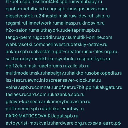
hl-beta.spb.ru
school494.spb.ru
mymubaby.ru
epoha-metalband.ru
ngr.spb.ru
rusgosnews.com
dieselvostok.ru
24hostel.msk.ru
w-dev.ru
f-ship.ru
regsmi.ru
filmnetwork.ru
malinasp.ru
kinosvin.ru
h2o-salon.ru
malutkayork.ru
deltaprim.spb.ru
tango-perm.ru
gooddir.ru
sgv.su
multiki-online.com
webkrasotki.com
cherinvest.ru
detskiy-ostrov.ru
ankou.spb.ru
alvesta1.ru
pdf-creator.ru
nix-files.org.ru
sakhatoday.ru
elektrikersymboler.ru
sputnikyes.ru
golf2club.msk.ru
aeforums.ru
zallclub.ru
multimodal.msk.ru
habaigry.ru
haikko.ru
sobakopedia.ru
isz-fest.ru
ewnc.info
screensaver-clock.net.ru
volnav.spb.ru
comnat.ru
npf.net.ru
7bit.pp.ru
kalugatur.ru
tesiaes.ru
card.com.ru
kazanka.spb.ru
gildiya-kuznecov.ru
kameryboavision.ru
griffoncom.spb.ru
fabrika-emotsiy.ru
PARK-MATROSOVA.RU
agat.spb.ru
avtoyurist-moskva1.ru
hardware.org.ru
схема-авто.рф