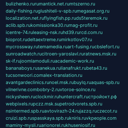
bulizhenko.ru
rumantick.net.ru
mtszerno.ru
daily-fishing.ru
glushiteli-v-spb.ru
megasat.org.ru
localization.net.ru
flyingfish.pp.ru
ds5teremok.ru
aclib.spb.ru
komissionka30.ru
mag-profit.ru
icentre-74.ru
leasing-nsk.ru
hd39.ru
rcd.com.ru
bioprot.ru
deltaextreme.ru
mirkotlov07.ru
mycrossway.ru
temamedia.ru
art-fusing.ru
cbslefort.ru
sunroadwatch.ru
citroen-yaroslavl.ru
ratnews.msk.ru
sk-if.ru
joomlamoduli.ru
academic-work.ru
bananaboys.ru
sanekua.ru
lianafrukt.ru
beta43.ru
tucsonwoori.com
alex-translation.ru
avantgardeclinics.ru
noel.msk.ru
buylq.ru
aquas-spb.ru
vilnerivne.com
bobry-2.ru
vtoroe-solnce.ru
nickysheen.ru
clockmir.ru
huntercraft.ru
стройокт.рф
webpixels.ru
pczz.msk.su
petrodvorets.spb.ru
nsintermed.spb.ru
avtovirazh-24.ru
jazzq.ru
czecot.ru
cruizi.spb.ru
spasskaya.spb.ru
kniris.ru
vkpeople.com
maminy-mysli.ru
arionorel.ru
khuseniosif.ru