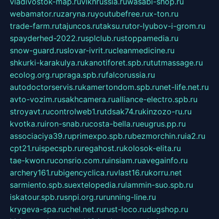
vladivostok-map.ru
vlknrussia.ru
wasabi-shop.ru
webamator.ru
zaryna.ru
youtubefree.ru
x-ton.ru
trade-farm.ru
tajuncos.ru
taksu.ru
tor-lyubov-i-grom.ru
spayderhed-2022.ru
splclub.ru
stoppamedia.ru
snow-guard.ru
slovar-ivrit.ru
cleanmedicine.ru
shkurki-karakulya.ru
kanotiforet.spb.ru
tutmassage.ru
ecolog.org.ru
praga.spb.ru
falcorussia.ru
autodoctorservis.ru
kamertondom.spb.ru
net-life.net.ru
avto-vozim.ru
sakhcamera.ru
alliance-electro.spb.ru
stroyavt.ru
controlweb1.ru
tdsak74.ru
kinzozo-ru.ru
kvotka.ru
iron-snab.ru
costa-bella.ru
eugrus.pp.ru
associaciya39.ru
primexpo.spb.ru
bezmorchin.ru
ia2.ru
cpt21.ru
ispecspb.ru
regahost.ru
kolosok-elita.ru
tae-kwon.ru
consrio.com.ru
insiam.ru
avegainfo.ru
archery161.ru
bigencyclica.ru
vlast16.ru
korru.net
sarmiento.spb.su
extelopedia.ru
lammin-suo.spb.ru
iskatour.spb.ru
snpi.org.ru
running-line.ru
krygeva-spa.ru
chel.net.ru
rust-loco.ru
dugshop.ru