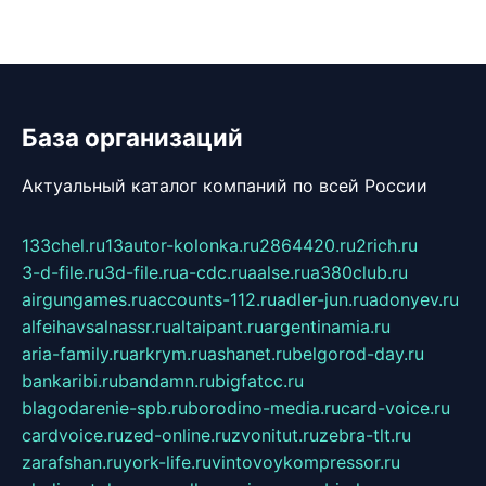
База организаций
Актуальный каталог компаний по всей России
133chel.ru
13autor-kolonka.ru
2864420.ru
2rich.ru
3-d-file.ru
3d-file.ru
a-cdc.ru
aalse.ru
a380club.ru
airgungames.ru
accounts-112.ru
adler-jun.ru
adonyev.ru
alfeihavsalnassr.ru
altaipant.ru
argentinamia.ru
aria-family.ru
arkrym.ru
ashanet.ru
belgorod-day.ru
bankaribi.ru
bandamn.ru
bigfatcc.ru
blagodarenie-spb.ru
borodino-media.ru
card-voice.ru
cardvoice.ru
zed-online.ru
zvonitut.ru
zebra-tlt.ru
zarafshan.ru
york-life.ru
vintovoykompressor.ru