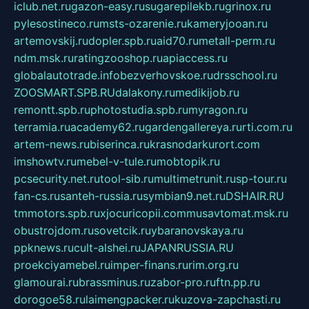
iclub.net.ru
gazon-easy.ru
sugarepilekb.ru
grinox.ru
pylesostineco.ru
msts-ozarenie.ru
kameryjooan.ru
artemovskij.ru
dopler.spb.ru
aid70.ru
metall-perm.ru
ndm.msk.ru
ratingzooshop.ru
apiaccess.ru
globalautotrade.info
bezverhovskoe.ru
drsschool.ru
ZOOSMART.SPB.RU
dalakony.ru
medikijob.ru
remontt.spb.ru
photostudia.spb.ru
myragon.ru
terramia.ru
academy62.ru
gardengallereya.ru
rti.com.ru
artem-news.ru
biserinca.ru
krasnodarkurort.com
imshowtv.ru
mebel-v-tule.ru
mobtopik.ru
pcsecurity.net.ru
tool-sib.ru
multimetrunit.ru
sp-tour.ru
fan-cs.ru
santeh-russia.ru
symbian9.net.ru
DSHAIR.RU
tmmotors.spb.ru
xjocuricopii.com
musavtomat.msk.ru
obustrojdom.ru
sovetcik.ru
ybaranovskaya.ru
ppknews.ru
cult-alshei.ru
JAPANRUSSIA.RU
proekciyamebel.ru
imper-finans.ru
rim.org.ru
glamourai.ru
brassminus.ru
zabor-pro.ru
ftn.pp.ru
dorogoe58.ru
laimengpacker.ru
kuzova-zapchasti.ru