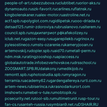
people-of-art.ru
bezzubova.ru
clubtibet.ru
orior-aks.ru
dynamoauto.ru
szk-favorit.ru
carlines.ru
flatnsk.ru
kingbolenskaner.ru
alex-motor.ru
astroline.net.ru
act1.spb.ru
polyglot.com.ru
gidlipetsk.ru
ooo-driada.ru
detsad125.ru
mir-zdoroviya.ru
bruslanovo.ru
siterem.ru
council.spb.ru
лодкипатриот.рф
kafekolizey.ru
iclub.net.ru
gazon-easy.ru
sugarepilekb.ru
grinox.ru
pylesostineco.ru
msts-ozarenie.ru
kameryjooan.ru
artemovskij.ru
dopler.spb.ru
aid70.ru
metall-perm.ru
ndm.msk.ru
ratingzooshop.ru
apiaccess.ru
globalautotrade.info
bezverhovskoe.ru
drsschool.ru
ZOOSMART.SPB.RU
dalakony.ru
medikijob.ru
remontt.spb.ru
photostudia.spb.ru
myragon.ru
terramia.ru
academy62.ru
gardengallereya.ru
rti.com.ru
artem-news.ru
biserinca.ru
krasnodarkurort.com
imshowtv.ru
mebel-v-tule.ru
mobtopik.ru
pcsecurity.net.ru
tool-sib.ru
multimetrunit.ru
sp-tour.ru
fan-cs.ru
santeh-russia.ru
symbian9.net.ru
DSHAIR.RU