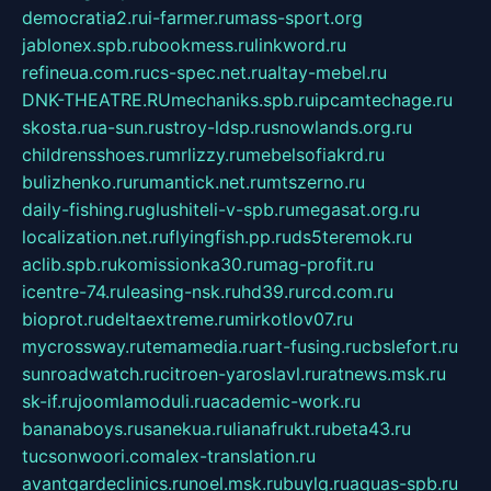
democratia2.ru
i-farmer.ru
mass-sport.org
jablonex.spb.ru
bookmess.ru
linkword.ru
refineua.com.ru
cs-spec.net.ru
altay-mebel.ru
DNK-THEATRE.RU
mechaniks.spb.ru
ipcamtechage.ru
skosta.ru
a-sun.ru
stroy-ldsp.ru
snowlands.org.ru
childrensshoes.ru
mrlizzy.ru
mebelsofiakrd.ru
bulizhenko.ru
rumantick.net.ru
mtszerno.ru
daily-fishing.ru
glushiteli-v-spb.ru
megasat.org.ru
localization.net.ru
flyingfish.pp.ru
ds5teremok.ru
aclib.spb.ru
komissionka30.ru
mag-profit.ru
icentre-74.ru
leasing-nsk.ru
hd39.ru
rcd.com.ru
bioprot.ru
deltaextreme.ru
mirkotlov07.ru
mycrossway.ru
temamedia.ru
art-fusing.ru
cbslefort.ru
sunroadwatch.ru
citroen-yaroslavl.ru
ratnews.msk.ru
sk-if.ru
joomlamoduli.ru
academic-work.ru
bananaboys.ru
sanekua.ru
lianafrukt.ru
beta43.ru
tucsonwoori.com
alex-translation.ru
avantgardeclinics.ru
noel.msk.ru
buylq.ru
aquas-spb.ru