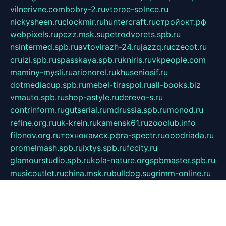
vilnerivne.com
bobry-2.ru
vtoroe-solnce.ru
nickysheen.ru
clockmir.ru
huntercraft.ru
стройокт.рф
webpixels.ru
pczz.msk.su
petrodvorets.spb.ru
nsintermed.spb.ru
avtovirazh-24.ru
jazzq.ru
czecot.ru
cruizi.spb.ru
spasskaya.spb.ru
kniris.ru
vkpeople.com
maminy-mysli.ru
arionorel.ru
khuseniosif.ru
dotmediacup.spb.ru
mebel-tiraspol.ru
all-books.biz
vmauto.spb.ru
shop-astyle.ru
derevo-s.ru
contrinform.ru
gutserial.ru
mdrussia.spb.ru
monod.ru
refine.org.ru
uk-krein.ru
kamensk61.ru
zooclub.info
filonov.org.ru
технокамск.рф
ra-spectr.ru
ooodriada.ru
promelmash.spb.ru
ixtys.spb.ru
fccity.ru
glamourstudio.spb.ru
kola-nature.org
spbmaster.spb.ru
musicoutlet.ru
china.msk.ru
bulldog.su
grimm-online.ru
outlander.net.ru
maga.spb.ru
anime-sell.ru
keseloy.ru
газприборсервис.рф
karmin.spb.ru
shekswood.ru
tischlermebel.ru
automall66.ru
mag-vladimir.ru
yardbar.ru
kiwitour.spb.ru
indesign.com.ru