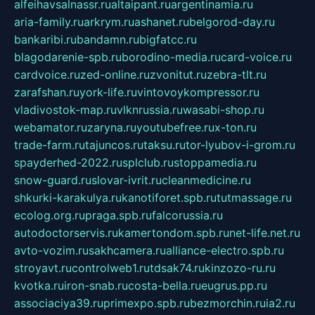
alfeihavsalnassr.ru
altaipant.ru
argentinamia.ru
aria-family.ru
arkrym.ru
ashanet.ru
belgorod-day.ru
bankaribi.ru
bandamn.ru
bigfatcc.ru
blagodarenie-spb.ru
borodino-media.ru
card-voice.ru
cardvoice.ru
zed-online.ru
zvonitut.ru
zebra-tlt.ru
zarafshan.ru
york-life.ru
vintovoykompressor.ru
vladivostok-map.ru
vlknrussia.ru
wasabi-shop.ru
webamator.ru
zaryna.ru
youtubefree.ru
x-ton.ru
trade-farm.ru
tajuncos.ru
taksu.ru
tor-lyubov-i-grom.ru
spayderhed-2022.ru
splclub.ru
stoppamedia.ru
snow-guard.ru
slovar-ivrit.ru
cleanmedicine.ru
shkurki-karakulya.ru
kanotiforet.spb.ru
tutmassage.ru
ecolog.org.ru
praga.spb.ru
falcorussia.ru
autodoctorservis.ru
kamertondom.spb.ru
net-life.net.ru
avto-vozim.ru
sakhcamera.ru
alliance-electro.spb.ru
stroyavt.ru
controlweb1.ru
tdsak74.ru
kinzozo-ru.ru
kvotka.ru
iron-snab.ru
costa-bella.ru
eugrus.pp.ru
associaciya39.ru
primexpo.spb.ru
bezmorchin.ru
ia2.ru