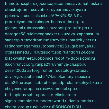
tmmotors.spb.ru
xjocuricopii.com
musavtomat.msk.ru
obustrojdom.ru
sovetcik.ru
ybaranovskaya.ru
ppknews.ru
cult-alshei.ru
JAPANRUSSIA.RU
proekciyamebel.ru
imper-finans.ru
rim.org.ru
glamourai.ru
brassminus.ru
zabor-pro.ru
ftn.pp.ru
dorogoe58.ru
laimengpacker.ru
kuzova-zapchasti.ru
sageerp.ru
taxodrom.ru
dsrazvitie.ru
hardcity.net.ru
ratinghomegames.ru
topservice25.ru
gubernyan.ru
gtglasslined.ru
ii4.ru
tssport.spb.ru
andorra24.com
blackwallstreet.ru
oboimos.ru
optim-doors.com.ru
ikuch.ru
nycr.org.ru
npa21.ru
vremya-ch.spb.ru
desert000.ru
ivtorgi.ru
ifiori.ru
catalog-statei.ru
dcv.org.ru
spetsmaster174.ru
ipkameryhiseeu.ru
dum26.ru
ruspol.spb.ru
fr-opendp.ru
kam-solnyshko.ru
cheyenne-arapaho.ru
sevzapmetal.spb.ru
ted-lapidus.spb.ru
parasite-eliminator.ru
sigma-complete.ru
modernworld.ru
dama-moda.ru
eholot-group.ru
sk-nvkz.ru
DRONGOLD.RU