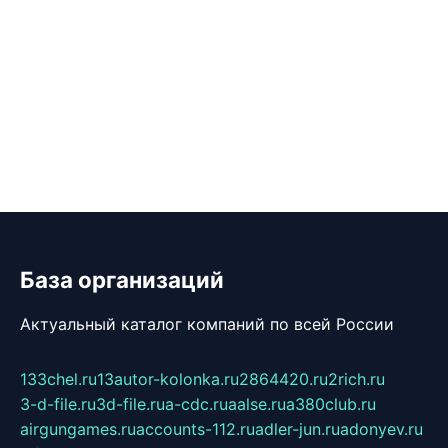
База организаций
Актуальный каталог компаний по всей России
133chel.ru
13autor-kolonka.ru
2864420.ru
2rich.ru
3-d-file.ru
3d-file.ru
a-cdc.ru
aalse.ru
a380club.ru
airgungames.ru
accounts-112.ru
adler-jun.ru
adonyev.ru