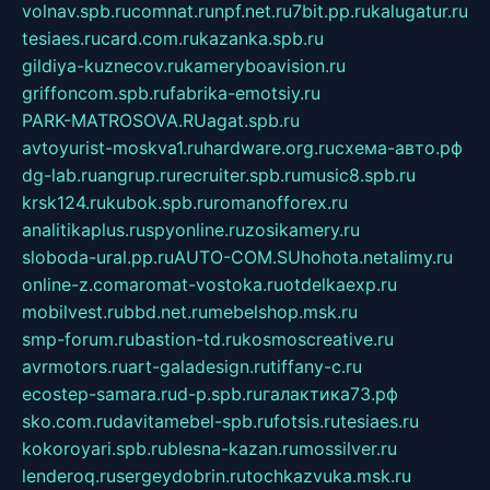
volnav.spb.ru
comnat.ru
npf.net.ru
7bit.pp.ru
kalugatur.ru
tesiaes.ru
card.com.ru
kazanka.spb.ru
gildiya-kuznecov.ru
kameryboavision.ru
griffoncom.spb.ru
fabrika-emotsiy.ru
PARK-MATROSOVA.RU
agat.spb.ru
avtoyurist-moskva1.ru
hardware.org.ru
схема-авто.рф
dg-lab.ru
angrup.ru
recruiter.spb.ru
music8.spb.ru
krsk124.ru
kubok.spb.ru
romanofforex.ru
analitikaplus.ru
spyonline.ru
zosikamery.ru
sloboda-ural.pp.ru
AUTO-COM.SU
hohota.net
alimy.ru
online-z.com
aromat-vostoka.ru
otdelkaexp.ru
mobilvest.ru
bbd.net.ru
mebelshop.msk.ru
smp-forum.ru
bastion-td.ru
kosmoscreative.ru
avrmotors.ru
art-galadesign.ru
tiffany-c.ru
ecostep-samara.ru
d-p.spb.ru
галактика73.рф
sko.com.ru
davitamebel-spb.ru
fotsis.ru
tesiaes.ru
kokoroyari.spb.ru
blesna-kazan.ru
mossilver.ru
lenderoq.ru
sergeydobrin.ru
tochkazvuka.msk.ru