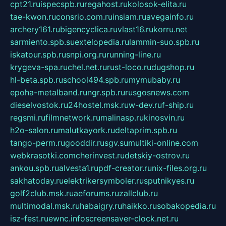
cpt21.ru
ispecspb.ru
regahost.ru
kolosok-elita.ru
tae-kwon.ru
consrio.com.ru
insiam.ru
avegainfo.ru
archery161.ru
bigencyclica.ru
vlast16.ru
korru.net
sarmiento.spb.su
extelopedia.ru
lammin-suo.spb.ru
iskatour.spb.ru
snpi.org.ru
running-line.ru
krygeva-spa.ru
chel.net.ru
rust-loco.ru
dugshop.ru
hl-beta.spb.ru
school494.spb.ru
mymubaby.ru
epoha-metalband.ru
ngr.spb.ru
rusgosnews.com
dieselvostok.ru
24hostel.msk.ru
w-dev.ru
f-ship.ru
regsmi.ru
filmnetwork.ru
malinasp.ru
kinosvin.ru
h2o-salon.ru
malutkayork.ru
deltaprim.spb.ru
tango-perm.ru
gooddir.ru
sgv.su
multiki-online.com
webkrasotki.com
cherinvest.ru
detskiy-ostrov.ru
ankou.spb.ru
alvesta1.ru
pdf-creator.ru
nix-files.org.ru
sakhatoday.ru
elektrikersymboler.ru
sputnikyes.ru
golf2club.msk.ru
aeforums.ru
zallclub.ru
multimodal.msk.ru
habaigry.ru
haikko.ru
sobakopedia.ru
isz-fest.ru
ewnc.info
screensaver-clock.net.ru