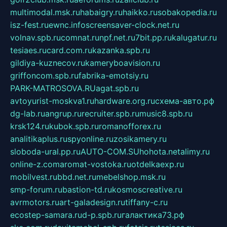
multimodal.msk.ru
habaigry.ru
haikko.ru
sobakopedia.ru
isz-fest.ru
ewnc.info
screensaver-clock.net.ru
volnav.spb.ru
comnat.ru
npf.net.ru
7bit.pp.ru
kalugatur.ru
tesiaes.ru
card.com.ru
kazanka.spb.ru
gildiya-kuznecov.ru
kameryboavision.ru
griffoncom.spb.ru
fabrika-emotsiy.ru
PARK-MATROSOVA.RU
agat.spb.ru
avtoyurist-moskva1.ru
hardware.org.ru
схема-авто.рф
dg-lab.ru
angrup.ru
recruiter.spb.ru
music8.spb.ru
krsk124.ru
kubok.spb.ru
romanofforex.ru
analitikaplus.ru
spyonline.ru
zosikamery.ru
sloboda-ural.pp.ru
AUTO-COM.SU
hohota.net
alimy.ru
online-z.com
aromat-vostoka.ru
otdelkaexp.ru
mobilvest.ru
bbd.net.ru
mebelshop.msk.ru
smp-forum.ru
bastion-td.ru
kosmoscreative.ru
avrmotors.ru
art-galadesign.ru
tiffany-c.ru
ecostep-samara.ru
d-p.spb.ru
галактика73.рф