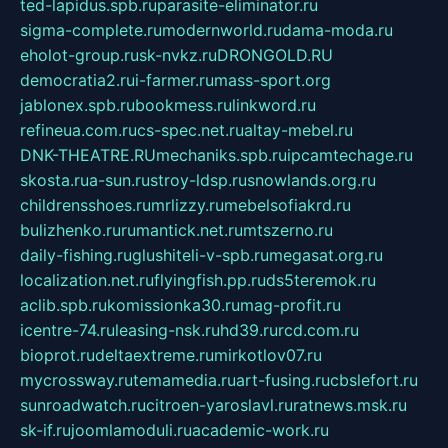
ted-lapidus.spb.ru
parasite-eliminator.ru
sigma-complete.ru
modernworld.ru
dama-moda.ru
eholot-group.ru
sk-nvkz.ru
DRONGOLD.RU
democratia2.ru
i-farmer.ru
mass-sport.org
jablonex.spb.ru
bookmess.ru
linkword.ru
refineua.com.ru
cs-spec.net.ru
altay-mebel.ru
DNK-THEATRE.RU
mechaniks.spb.ru
ipcamtechage.ru
skosta.ru
a-sun.ru
stroy-ldsp.ru
snowlands.org.ru
childrensshoes.ru
mrlizzy.ru
mebelsofiakrd.ru
bulizhenko.ru
rumantick.net.ru
mtszerno.ru
daily-fishing.ru
glushiteli-v-spb.ru
megasat.org.ru
localization.net.ru
flyingfish.pp.ru
ds5teremok.ru
aclib.spb.ru
komissionka30.ru
mag-profit.ru
icentre-74.ru
leasing-nsk.ru
hd39.ru
rcd.com.ru
bioprot.ru
deltaextreme.ru
mirkotlov07.ru
mycrossway.ru
temamedia.ru
art-fusing.ru
cbslefort.ru
sunroadwatch.ru
citroen-yaroslavl.ru
ratnews.msk.ru
sk-if.ru
joomlamoduli.ru
academic-work.ru