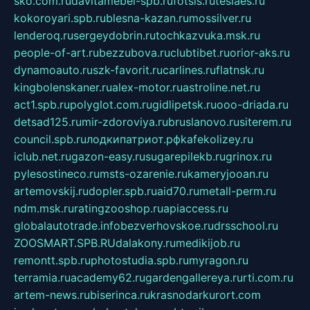
sko.com.ru
davitamebel-spb.ru
fotsis.ru
tesiaes.ru
kokoroyari.spb.ru
blesna-kazan.ru
mossilver.ru
lenderoq.ru
sergeydobrin.ru
tochkazvuka.msk.ru
people-of-art.ru
bezzubova.ru
clubtibet.ru
orior-aks.ru
dynamoauto.ru
szk-favorit.ru
carlines.ru
flatnsk.ru
kingbolenskaner.ru
alex-motor.ru
astroline.net.ru
act1.spb.ru
polyglot.com.ru
gidlipetsk.ru
ooo-driada.ru
detsad125.ru
mir-zdoroviya.ru
bruslanovo.ru
siterem.ru
council.spb.ru
лодкипатриот.рф
kafekolizey.ru
iclub.net.ru
gazon-easy.ru
sugarepilekb.ru
grinox.ru
pylesostineco.ru
msts-ozarenie.ru
kameryjooan.ru
artemovskij.ru
dopler.spb.ru
aid70.ru
metall-perm.ru
ndm.msk.ru
ratingzooshop.ru
apiaccess.ru
globalautotrade.info
bezverhovskoe.ru
drsschool.ru
ZOOSMART.SPB.RU
dalakony.ru
medikijob.ru
remontt.spb.ru
photostudia.spb.ru
myragon.ru
terramia.ru
academy62.ru
gardengallereya.ru
rti.com.ru
artem-news.ru
biserinca.ru
krasnodarkurort.com