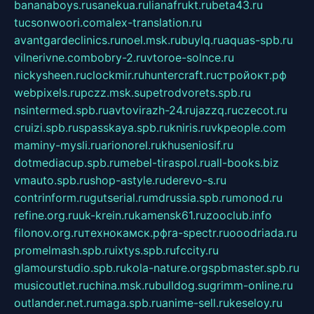
bananaboys.ru
sanekua.ru
lianafrukt.ru
beta43.ru
tucsonwoori.com
alex-translation.ru
avantgardeclinics.ru
noel.msk.ru
buylq.ru
aquas-spb.ru
vilnerivne.com
bobry-2.ru
vtoroe-solnce.ru
nickysheen.ru
clockmir.ru
huntercraft.ru
стройокт.рф
webpixels.ru
pczz.msk.su
petrodvorets.spb.ru
nsintermed.spb.ru
avtovirazh-24.ru
jazzq.ru
czecot.ru
cruizi.spb.ru
spasskaya.spb.ru
kniris.ru
vkpeople.com
maminy-mysli.ru
arionorel.ru
khuseniosif.ru
dotmediacup.spb.ru
mebel-tiraspol.ru
all-books.biz
vmauto.spb.ru
shop-astyle.ru
derevo-s.ru
contrinform.ru
gutserial.ru
mdrussia.spb.ru
monod.ru
refine.org.ru
uk-krein.ru
kamensk61.ru
zooclub.info
filonov.org.ru
технокамск.рф
ra-spectr.ru
ooodriada.ru
promelmash.spb.ru
ixtys.spb.ru
fccity.ru
glamourstudio.spb.ru
kola-nature.org
spbmaster.spb.ru
musicoutlet.ru
china.msk.ru
bulldog.su
grimm-online.ru
outlander.net.ru
maga.spb.ru
anime-sell.ru
keseloy.ru