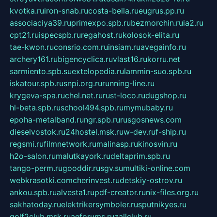
kvotka.ru
iron-snab.ru
costa-bella.ru
eugrus.pp.ru
associaciya39.ru
primexpo.spb.ru
bezmorchin.ru
ia2.ru
cpt21.ru
ispecspb.ru
regahost.ru
kolosok-elita.ru
tae-kwon.ru
consrio.com.ru
insiam.ru
avegainfo.ru
archery161.ru
bigencyclica.ru
vlast16.ru
korru.net
sarmiento.spb.su
extelopedia.ru
lammin-suo.spb.ru
iskatour.spb.ru
snpi.org.ru
running-line.ru
krygeva-spa.ru
chel.net.ru
rust-loco.ru
dugshop.ru
hl-beta.spb.ru
school494.spb.ru
mymubaby.ru
epoha-metalband.ru
ngr.spb.ru
rusgosnews.com
dieselvostok.ru
24hostel.msk.ru
w-dev.ru
f-ship.ru
regsmi.ru
filmnetwork.ru
malinasp.ru
kinosvin.ru
h2o-salon.ru
malutkayork.ru
deltaprim.spb.ru
tango-perm.ru
gooddir.ru
sgv.su
multiki-online.com
webkrasotki.com
cherinvest.ru
detskiy-ostrov.ru
ankou.spb.ru
alvesta1.ru
pdf-creator.ru
nix-files.org.ru
sakhatoday.ru
elektrikersymboler.ru
sputnikyes.ru
golf2club.msk.ru
aeforums.ru
zallclub.ru