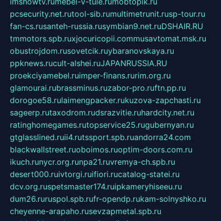
imshowtv.ru
mebel-v-tule.ru
mobtopik.ru
pcsecurity.net.ru
tool-sib.ru
multimetrunit.ru
sp-tour.ru
fan-cs.ru
santeh-russia.ru
symbian9.net.ru
DSHAIR.RU
tmmotors.spb.ru
xjocuricopii.com
musavtomat.msk.ru
obustrojdom.ru
sovetcik.ru
ybaranovskaya.ru
ppknews.ru
cult-alshei.ru
JAPANRUSSIA.RU
proekciyamebel.ru
imper-finans.ru
rim.org.ru
glamourai.ru
brassminus.ru
zabor-pro.ru
ftn.pp.ru
dorogoe58.ru
laimengpacker.ru
kuzova-zapchasti.ru
sageerp.ru
taxodrom.ru
dsrazvitie.ru
hardcity.net.ru
ratinghomegames.ru
topservice25.ru
gubernyan.ru
gtglasslined.ru
ii4.ru
tssport.spb.ru
andorra24.com
blackwallstreet.ru
oboimos.ru
optim-doors.com.ru
ikuch.ru
nycr.org.ru
npa21.ru
vremya-ch.spb.ru
desert000.ru
ivtorgi.ru
ifiori.ru
catalog-statei.ru
dcv.org.ru
spetsmaster174.ru
ipkameryhiseeu.ru
dum26.ru
ruspol.spb.ru
fr-opendp.ru
kam-solnyshko.ru
cheyenne-arapaho.ru
sevzapmetal.spb.ru