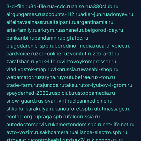
3-d-file.ru
3d-file.ru
a-cdc.ru
aalse.ru
a380club.ru
airgungames.ru
accounts-112.ru
adler-jun.ru
adonyev.ru
alfeihavsalnassr.ru
altaipant.ru
argentinamia.ru
aria-family.ru
arkrym.ru
ashanet.ru
belgorod-day.ru
bankaribi.ru
bandamn.ru
bigfatcc.ru
blagodarenie-spb.ru
borodino-media.ru
card-voice.ru
cardvoice.ru
zed-online.ru
zvonitut.ru
zebra-tlt.ru
zarafshan.ru
york-life.ru
vintovoykompressor.ru
vladivostok-map.ru
vlknrussia.ru
wasabi-shop.ru
webamator.ru
zaryna.ru
youtubefree.ru
x-ton.ru
trade-farm.ru
tajuncos.ru
taksu.ru
tor-lyubov-i-grom.ru
spayderhed-2022.ru
splclub.ru
stoppamedia.ru
snow-guard.ru
slovar-ivrit.ru
cleanmedicine.ru
shkurki-karakulya.ru
kanotiforet.spb.ru
tutmassage.ru
ecolog.org.ru
praga.spb.ru
falcorussia.ru
autodoctorservis.ru
kamertondom.spb.ru
net-life.net.ru
avto-vozim.ru
sakhcamera.ru
alliance-electro.spb.ru
stroyavt.ru
controlweb1.ru
tdsak74.ru
kinzozo-ru.ru