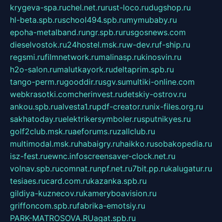
krygeva-spa.ru
chel.net.ru
rust-loco.ru
dugshop.ru
hl-beta.spb.ru
school494.spb.ru
mymubaby.ru
epoha-metalband.ru
ngr.spb.ru
rusgosnews.com
dieselvostok.ru
24hostel.msk.ru
w-dev.ru
f-ship.ru
regsmi.ru
filmnetwork.ru
malinasp.ru
kinosvin.ru
h2o-salon.ru
malutkayork.ru
deltaprim.spb.ru
tango-perm.ru
gooddir.ru
sgv.su
multiki-online.com
webkrasotki.com
cherinvest.ru
detskiy-ostrov.ru
ankou.spb.ru
alvesta1.ru
pdf-creator.ru
nix-files.org.ru
sakhatoday.ru
elektrikersymboler.ru
sputnikyes.ru
golf2club.msk.ru
aeforums.ru
zallclub.ru
multimodal.msk.ru
habaigry.ru
haikko.ru
sobakopedia.ru
isz-fest.ru
ewnc.info
screensaver-clock.net.ru
volnav.spb.ru
comnat.ru
npf.net.ru
7bit.pp.ru
kalugatur.ru
tesiaes.ru
card.com.ru
kazanka.spb.ru
gildiya-kuznecov.ru
kameryboavision.ru
griffoncom.spb.ru
fabrika-emotsiy.ru
PARK-MATROSOVA.RU
agat.spb.ru