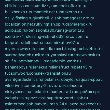
childrensshoes.ru
mrlizzy.ru
mebelsofiakrd.ru
bulizhenko.ru
rumantick.net.ru
mtszerno.ru
daily-fishing.ru
glushiteli-v-spb.ru
megasat.org.ru
localization.net.ru
flyingfish.pp.ru
ds5teremok.ru
aclib.spb.ru
komissionka30.ru
mag-profit.ru
icentre-74.ru
leasing-nsk.ru
hd39.ru
rcd.com.ru
bioprot.ru
deltaextreme.ru
mirkotlov07.ru
mycrossway.ru
temamedia.ru
art-fusing.ru
cbslefort.ru
sunroadwatch.ru
citroen-yaroslavl.ru
ratnews.msk.ru
sk-if.ru
joomlamoduli.ru
academic-work.ru
bananaboys.ru
sanekua.ru
lianafrukt.ru
beta43.ru
tucsonwoori.com
alex-translation.ru
avantgardeclinics.ru
noel.msk.ru
buylq.ru
aquas-spb.ru
vilnerivne.com
bobry-2.ru
vtoroe-solnce.ru
nickysheen.ru
clockmir.ru
huntercraft.ru
стройокт.рф
webpixels.ru
pczz.msk.su
petrodvorets.spb.ru
nsintermed.spb.ru
avtovirazh-24.ru
jazzq.ru
czecot.ru