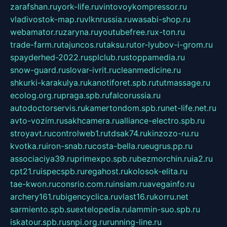
zarafshan.ru
york-life.ru
vintovoykompressor.ru
vladivostok-map.ru
vlknrussia.ru
wasabi-shop.ru
webamator.ru
zaryna.ru
youtubefree.ru
x-ton.ru
trade-farm.ru
tajuncos.ru
taksu.ru
tor-lyubov-i-grom.ru
spayderhed-2022.ru
splclub.ru
stoppamedia.ru
snow-guard.ru
slovar-ivrit.ru
cleanmedicine.ru
shkurki-karakulya.ru
kanotiforet.spb.ru
tutmassage.ru
ecolog.org.ru
praga.spb.ru
falcorussia.ru
autodoctorservis.ru
kamertondom.spb.ru
net-life.net.ru
avto-vozim.ru
sakhcamera.ru
alliance-electro.spb.ru
stroyavt.ru
controlweb1.ru
tdsak74.ru
kinzozo-ru.ru
kvotka.ru
iron-snab.ru
costa-bella.ru
eugrus.pp.ru
associaciya39.ru
primexpo.spb.ru
bezmorchin.ru
ia2.ru
cpt21.ru
ispecspb.ru
regahost.ru
kolosok-elita.ru
tae-kwon.ru
consrio.com.ru
insiam.ru
avegainfo.ru
archery161.ru
bigencyclica.ru
vlast16.ru
korru.net
sarmiento.spb.su
extelopedia.ru
lammin-suo.spb.ru
iskatour.spb.ru
snpi.org.ru
running-line.ru