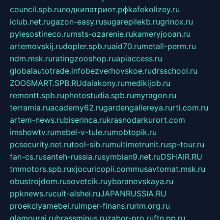
council.spb.ru
лодкипатриот.рф
kafekolizey.ru
iclub.net.ru
gazon-easy.ru
sugarepilekb.ru
grinox.ru
pylesostineco.ru
msts-ozarenie.ru
kameryjooan.ru
artemovskij.ru
dopler.spb.ru
aid70.ru
metall-perm.ru
ndm.msk.ru
ratingzooshop.ru
apiaccess.ru
globalautotrade.info
bezverhovskoe.ru
drsschool.ru
ZOOSMART.SPB.RU
dalakony.ru
medikijob.ru
remontt.spb.ru
photostudia.spb.ru
myragon.ru
terramia.ru
academy62.ru
gardengallereya.ru
rti.com.ru
artem-news.ru
biserinca.ru
krasnodarkurort.com
imshowtv.ru
mebel-v-tule.ru
mobtopik.ru
pcsecurity.net.ru
tool-sib.ru
multimetrunit.ru
sp-tour.ru
fan-cs.ru
santeh-russia.ru
symbian9.net.ru
DSHAIR.RU
tmmotors.spb.ru
xjocuricopii.com
musavtomat.msk.ru
obustrojdom.ru
sovetcik.ru
ybaranovskaya.ru
ppknews.ru
cult-alshei.ru
JAPANRUSSIA.RU
proekciyamebel.ru
imper-finans.ru
rim.org.ru
glamourai.ru
brassminus.ru
zabor-pro.ru
ftn.pp.ru