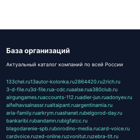
База организаций
Актуальный каталог компаний по всей России
133chel.ru
13autor-kolonka.ru
2864420.ru
2rich.ru
3-d-file.ru
3d-file.ru
a-cdc.ru
aalse.ru
a380club.ru
airgungames.ru
accounts-112.ru
adler-jun.ru
adonyev.ru
alfeihavsalnassr.ru
altaipant.ru
argentinamia.ru
aria-family.ru
arkrym.ru
ashanet.ru
belgorod-day.ru
bankaribi.ru
bandamn.ru
bigfatcc.ru
blagodarenie-spb.ru
borodino-media.ru
card-voice.ru
cardvoice.ru
zed-online.ru
zvonitut.ru
zebra-tlt.ru