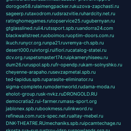
dorogoe58.ru
laimengpacker.ru
kuzova-zapchasti.ru
sageerp.ru
taxodrom.ru
dsrazvitie.ru
hardcity.net.ru
ratinghomegames.ru
topservice25.ru
gubernyan.ru
gtglasslined.ru
ii4.ru
tssport.spb.ru
andorra24.com
blackwallstreet.ru
oboimos.ru
optim-doors.com.ru
ikuch.ru
nycr.org.ru
npa21.ru
vremya-ch.spb.ru
desert000.ru
ivtorgi.ru
ifiori.ru
catalog-statei.ru
dcv.org.ru
spetsmaster174.ru
ipkameryhiseeu.ru
dum26.ru
ruspol.spb.ru
fr-opendp.ru
kam-solnyshko.ru
cheyenne-arapaho.ru
sevzapmetal.spb.ru
ted-lapidus.spb.ru
parasite-eliminator.ru
sigma-complete.ru
modernworld.ru
dama-moda.ru
eholot-group.ru
sk-nvkz.ru
DRONGOLD.RU
democratia2.ru
i-farmer.ru
mass-sport.org
jablonex.spb.ru
bookmess.ru
linkword.ru
refineua.com.ru
cs-spec.net.ru
altay-mebel.ru
DNK-THEATRE.RU
mechaniks.spb.ru
ipcamtechage.ru
skosta.ru
a-sun.ru
stroy-ldsp.ru
snowlands.org.ru