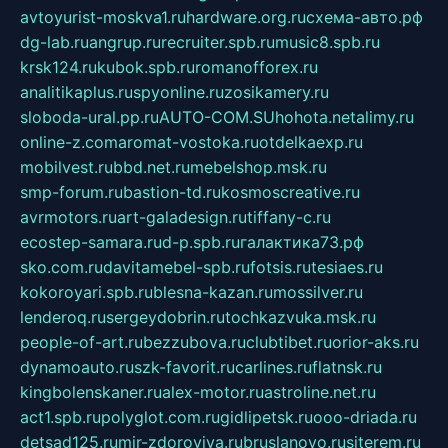
avtoyurist-moskva1.ru
hardware.org.ru
схема-авто.рф
dg-lab.ru
angrup.ru
recruiter.spb.ru
music8.spb.ru
krsk124.ru
kubok.spb.ru
romanofforex.ru
analitikaplus.ru
spyonline.ru
zosikamery.ru
sloboda-ural.pp.ru
AUTO-COM.SU
hohota.net
alimy.ru
online-z.com
aromat-vostoka.ru
otdelkaexp.ru
mobilvest.ru
bbd.net.ru
mebelshop.msk.ru
smp-forum.ru
bastion-td.ru
kosmoscreative.ru
avrmotors.ru
art-galadesign.ru
tiffany-c.ru
ecostep-samara.ru
d-p.spb.ru
галактика73.рф
sko.com.ru
davitamebel-spb.ru
fotsis.ru
tesiaes.ru
kokoroyari.spb.ru
blesna-kazan.ru
mossilver.ru
lenderoq.ru
sergeydobrin.ru
tochkazvuka.msk.ru
people-of-art.ru
bezzubova.ru
clubtibet.ru
orior-aks.ru
dynamoauto.ru
szk-favorit.ru
carlines.ru
flatnsk.ru
kingbolenskaner.ru
alex-motor.ru
astroline.net.ru
act1.spb.ru
polyglot.com.ru
gidlipetsk.ru
ooo-driada.ru
detsad125.ru
mir-zdoroviya.ru
bruslanovo.ru
siterem.ru