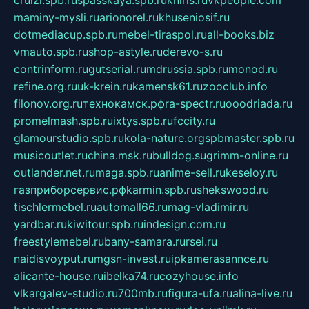
cruizi.spb.ru
spasskaya.spb.ru
kniris.ru
vkpeople.com
maminy-mysli.ru
arionorel.ru
khuseniosif.ru
dotmediacup.spb.ru
mebel-tiraspol.ru
all-books.biz
vmauto.spb.ru
shop-astyle.ru
derevo-s.ru
contrinform.ru
gutserial.ru
mdrussia.spb.ru
monod.ru
refine.org.ru
uk-krein.ru
kamensk61.ru
zooclub.info
filonov.org.ru
технокамск.рф
ra-spectr.ru
ooodriada.ru
promelmash.spb.ru
ixtys.spb.ru
fccity.ru
glamourstudio.spb.ru
kola-nature.org
spbmaster.spb.ru
musicoutlet.ru
china.msk.ru
bulldog.su
grimm-online.ru
outlander.net.ru
maga.spb.ru
anime-sell.ru
keseloy.ru
газприборсервис.рф
karmin.spb.ru
shekswood.ru
tischlermebel.ru
automall66.ru
mag-vladimir.ru
yardbar.ru
kiwitour.spb.ru
indesign.com.ru
freestylemebel.ru
bany-samara.ru
rsei.ru
naidisvoyput.ru
mgsn-invest.ru
ipkamerasannce.ru
alicante-house.ru
ibelka74.ru
cozyhouse.info
vlkargalev-studio.ru
700mb.ru
figura-ufa.ru
alina-live.ru