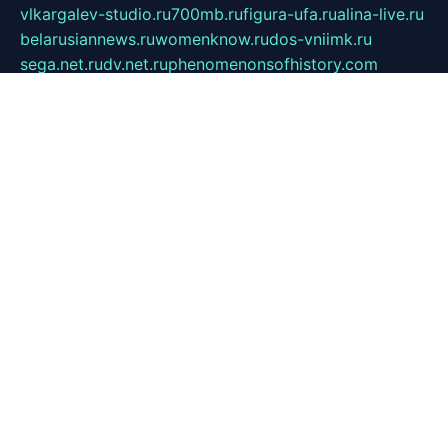
vlkargalev-studio.ru
700mb.ru
figura-ufa.ru
alina-live.ru
belarusiannews.ru
womenknow.ru
dos-vniimk.ru
sega.net.ru
dv.net.ru
phenomenonsofhistory.com
telesputnik.net.ru
wall.pp.ru
pylesosroidmi.ru
gtc-clan.ru
cligs.ru
bibikazap.ru
popova.org.ru
netwhistler.spb.ru
bellvil.ru
bonzon.ru
iss-vladik.ru
defiparis.net.ru
las-gryzas.ru
amku.ru
electednews.spb.ru
feather.org.ru
spar72.ru
tankiigri.ru
dominus.com.ru
ibtree.ru
sanykool.pp.ru
unixlib.org.ru
menatep.spb.ru
gartenterrassen.ru
printeka.ru
skvozilka.com.ru
parkovka-pub.ru
lovemobi.ru
art-ru.ru
emulatorz.com.ru
alucomp.com.ru
tatforum.com.ru
alternativa-profi.ru
dermakler.ru
artsurvey.ru
aredir.ru
khimspas.ru
centr-maxi.ru
2018r.ru
bort-stomer-defort.ru
professional2.ru
gibsons.ru
artselena.ru
art-pilot.ru
ingredient.spb.ru
npfpolimer.spb.ru
argentum.spb.ru
hom-edu.ru
af-num.ru
cashadvanceamericasev.org
trexp.spb.ru