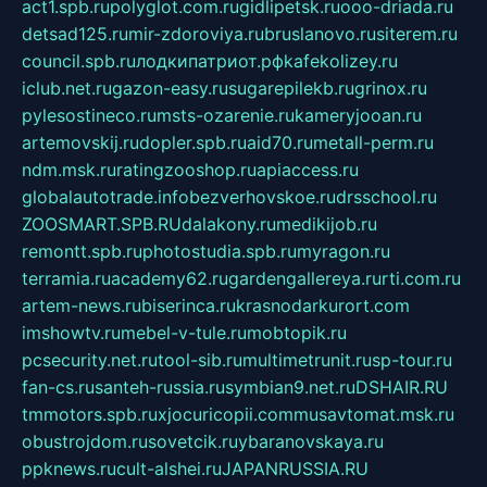
act1.spb.ru
polyglot.com.ru
gidlipetsk.ru
ooo-driada.ru
detsad125.ru
mir-zdoroviya.ru
bruslanovo.ru
siterem.ru
council.spb.ru
лодкипатриот.рф
kafekolizey.ru
iclub.net.ru
gazon-easy.ru
sugarepilekb.ru
grinox.ru
pylesostineco.ru
msts-ozarenie.ru
kameryjooan.ru
artemovskij.ru
dopler.spb.ru
aid70.ru
metall-perm.ru
ndm.msk.ru
ratingzooshop.ru
apiaccess.ru
globalautotrade.info
bezverhovskoe.ru
drsschool.ru
ZOOSMART.SPB.RU
dalakony.ru
medikijob.ru
remontt.spb.ru
photostudia.spb.ru
myragon.ru
terramia.ru
academy62.ru
gardengallereya.ru
rti.com.ru
artem-news.ru
biserinca.ru
krasnodarkurort.com
imshowtv.ru
mebel-v-tule.ru
mobtopik.ru
pcsecurity.net.ru
tool-sib.ru
multimetrunit.ru
sp-tour.ru
fan-cs.ru
santeh-russia.ru
symbian9.net.ru
DSHAIR.RU
tmmotors.spb.ru
xjocuricopii.com
musavtomat.msk.ru
obustrojdom.ru
sovetcik.ru
ybaranovskaya.ru
ppknews.ru
cult-alshei.ru
JAPANRUSSIA.RU