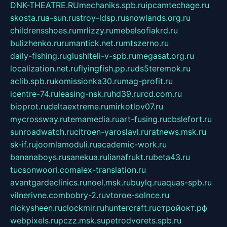
DNK-THEATRE.RU
mechaniks.spb.ru
ipcamtechage.ru
skosta.ru
a-sun.ru
stroy-ldsp.ru
snowlands.org.ru
childrensshoes.ru
mrlizzy.ru
mebelsofiakrd.ru
bulizhenko.ru
rumantick.net.ru
mtszerno.ru
daily-fishing.ru
glushiteli-v-spb.ru
megasat.org.ru
localization.net.ru
flyingfish.pp.ru
ds5teremok.ru
aclib.spb.ru
komissionka30.ru
mag-profit.ru
icentre-74.ru
leasing-nsk.ru
hd39.ru
rcd.com.ru
bioprot.ru
deltaextreme.ru
mirkotlov07.ru
mycrossway.ru
temamedia.ru
art-fusing.ru
cbslefort.ru
sunroadwatch.ru
citroen-yaroslavl.ru
ratnews.msk.ru
sk-if.ru
joomlamoduli.ru
academic-work.ru
bananaboys.ru
sanekua.ru
lianafrukt.ru
beta43.ru
tucsonwoori.com
alex-translation.ru
avantgardeclinics.ru
noel.msk.ru
buylq.ru
aquas-spb.ru
vilnerivne.com
bobry-2.ru
vtoroe-solnce.ru
nickysheen.ru
clockmir.ru
huntercraft.ru
стройокт.рф
webpixels.ru
pczz.msk.su
petrodvorets.spb.ru