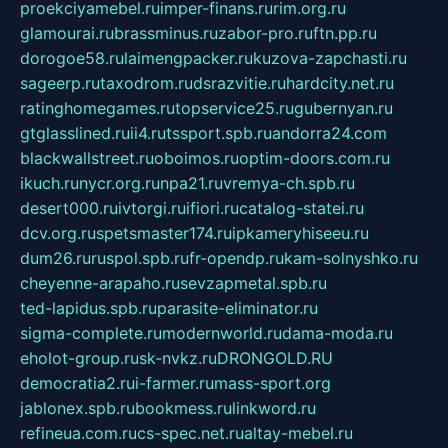
proekciyamebel.ru
imper-finans.ru
rim.org.ru
glamourai.ru
brassminus.ru
zabor-pro.ru
ftn.pp.ru
dorogoe58.ru
laimengpacker.ru
kuzova-zapchasti.ru
sageerp.ru
taxodrom.ru
dsrazvitie.ru
hardcity.net.ru
ratinghomegames.ru
topservice25.ru
gubernyan.ru
gtglasslined.ru
ii4.ru
tssport.spb.ru
andorra24.com
blackwallstreet.ru
oboimos.ru
optim-doors.com.ru
ikuch.ru
nycr.org.ru
npa21.ru
vremya-ch.spb.ru
desert000.ru
ivtorgi.ru
ifiori.ru
catalog-statei.ru
dcv.org.ru
spetsmaster174.ru
ipkameryhiseeu.ru
dum26.ru
ruspol.spb.ru
fr-opendp.ru
kam-solnyshko.ru
cheyenne-arapaho.ru
sevzapmetal.spb.ru
ted-lapidus.spb.ru
parasite-eliminator.ru
sigma-complete.ru
modernworld.ru
dama-moda.ru
eholot-group.ru
sk-nvkz.ru
DRONGOLD.RU
democratia2.ru
i-farmer.ru
mass-sport.org
jablonex.spb.ru
bookmess.ru
linkword.ru
refineua.com.ru
cs-spec.net.ru
altay-mebel.ru