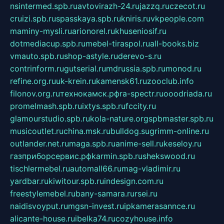
nsintermed.spb.ru
avtovirazh-24.ru
jazzq.ru
czecot.ru
cruizi.spb.ru
spasskaya.spb.ru
kniris.ru
vkpeople.com
maminy-mysli.ru
arionorel.ru
khuseniosif.ru
dotmediacup.spb.ru
mebel-tiraspol.ru
all-books.biz
vmauto.spb.ru
shop-astyle.ru
derevo-s.ru
contrinform.ru
gutserial.ru
mdrussia.spb.ru
monod.ru
refine.org.ru
uk-krein.ru
kamensk61.ru
zooclub.info
filonov.org.ru
технокамск.рф
ra-spectr.ru
ooodriada.ru
promelmash.spb.ru
ixtys.spb.ru
fccity.ru
glamourstudio.spb.ru
kola-nature.org
spbmaster.spb.ru
musicoutlet.ru
china.msk.ru
bulldog.su
grimm-online.ru
outlander.net.ru
maga.spb.ru
anime-sell.ru
keseloy.ru
газприборсервис.рф
karmin.spb.ru
shekswood.ru
tischlermebel.ru
automall66.ru
mag-vladimir.ru
yardbar.ru
kiwitour.spb.ru
indesign.com.ru
freestylemebel.ru
bany-samara.ru
rsei.ru
naidisvoyput.ru
mgsn-invest.ru
ipkamerasannce.ru
alicante-house.ru
ibelka74.ru
cozyhouse.info