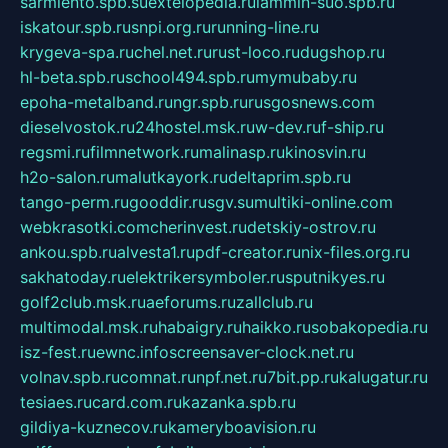
sarmiento.spb.su
extelopedia.ru
lammin-suo.spb.ru
iskatour.spb.ru
snpi.org.ru
running-line.ru
krygeva-spa.ru
chel.net.ru
rust-loco.ru
dugshop.ru
hl-beta.spb.ru
school494.spb.ru
mymubaby.ru
epoha-metalband.ru
ngr.spb.ru
rusgosnews.com
dieselvostok.ru
24hostel.msk.ru
w-dev.ru
f-ship.ru
regsmi.ru
filmnetwork.ru
malinasp.ru
kinosvin.ru
h2o-salon.ru
malutkayork.ru
deltaprim.spb.ru
tango-perm.ru
gooddir.ru
sgv.su
multiki-online.com
webkrasotki.com
cherinvest.ru
detskiy-ostrov.ru
ankou.spb.ru
alvesta1.ru
pdf-creator.ru
nix-files.org.ru
sakhatoday.ru
elektrikersymboler.ru
sputnikyes.ru
golf2club.msk.ru
aeforums.ru
zallclub.ru
multimodal.msk.ru
habaigry.ru
haikko.ru
sobakopedia.ru
isz-fest.ru
ewnc.info
screensaver-clock.net.ru
volnav.spb.ru
comnat.ru
npf.net.ru
7bit.pp.ru
kalugatur.ru
tesiaes.ru
card.com.ru
kazanka.spb.ru
gildiya-kuznecov.ru
kameryboavision.ru