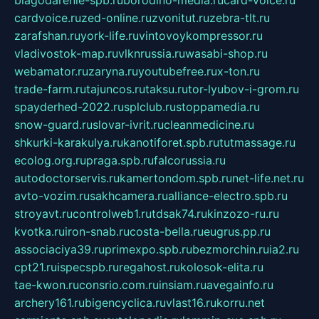
blagodarenie-spb.ru
borodino-media.ru
card-voice.ru
cardvoice.ru
zed-online.ru
zvonitut.ru
zebra-tlt.ru
zarafshan.ru
york-life.ru
vintovoykompressor.ru
vladivostok-map.ru
vlknrussia.ru
wasabi-shop.ru
webamator.ru
zaryna.ru
youtubefree.ru
x-ton.ru
trade-farm.ru
tajuncos.ru
taksu.ru
tor-lyubov-i-grom.ru
spayderhed-2022.ru
splclub.ru
stoppamedia.ru
snow-guard.ru
slovar-ivrit.ru
cleanmedicine.ru
shkurki-karakulya.ru
kanotiforet.spb.ru
tutmassage.ru
ecolog.org.ru
praga.spb.ru
falcorussia.ru
autodoctorservis.ru
kamertondom.spb.ru
net-life.net.ru
avto-vozim.ru
sakhcamera.ru
alliance-electro.spb.ru
stroyavt.ru
controlweb1.ru
tdsak74.ru
kinzozo-ru.ru
kvotka.ru
iron-snab.ru
costa-bella.ru
eugrus.pp.ru
associaciya39.ru
primexpo.spb.ru
bezmorchin.ru
ia2.ru
cpt21.ru
ispecspb.ru
regahost.ru
kolosok-elita.ru
tae-kwon.ru
consrio.com.ru
insiam.ru
avegainfo.ru
archery161.ru
bigencyclica.ru
vlast16.ru
korru.net