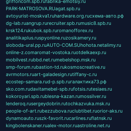
griffoncom.spb.ru
fabrika-emotsiy.ru
PARK-MATROSOVA.RU
agat.spb.ru
avtoyurist-moskva1.ru
hardware.org.ru
схема-авто.рф
dg-lab.ru
angrup.ru
recruiter.spb.ru
music8.spb.ru
krsk124.ru
kubok.spb.ru
romanofforex.ru
analitikaplus.ru
spyonline.ru
zosikamery.ru
sloboda-ural.pp.ru
AUTO-COM.SU
hohota.net
alimy.ru
online-z.com
aromat-vostoka.ru
otdelkaexp.ru
mobilvest.ru
bbd.net.ru
mebelshop.msk.ru
smp-forum.ru
bastion-td.ru
kosmoscreative.ru
avrmotors.ru
art-galadesign.ru
tiffany-c.ru
ecostep-samara.ru
d-p.spb.ru
галактика73.рф
sko.com.ru
davitamebel-spb.ru
fotsis.ru
tesiaes.ru
kokoroyari.spb.ru
blesna-kazan.ru
mossilver.ru
lenderoq.ru
sergeydobrin.ru
tochkazvuka.msk.ru
people-of-art.ru
bezzubova.ru
clubtibet.ru
orior-aks.ru
dynamoauto.ru
szk-favorit.ru
carlines.ru
flatnsk.ru
kingbolenskaner.ru
alex-motor.ru
astroline.net.ru