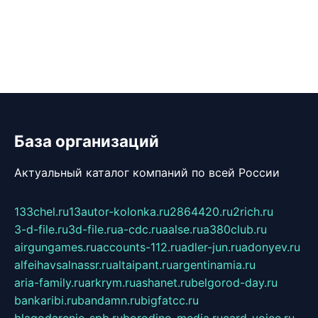
База организаций
Актуальный каталог компаний по всей России
133chel.ru
13autor-kolonka.ru
2864420.ru
2rich.ru
3-d-file.ru
3d-file.ru
a-cdc.ru
aalse.ru
a380club.ru
airgungames.ru
accounts-112.ru
adler-jun.ru
adonyev.ru
alfeihavsalnassr.ru
altaipant.ru
argentinamia.ru
aria-family.ru
arkrym.ru
ashanet.ru
belgorod-day.ru
bankaribi.ru
bandamn.ru
bigfatcc.ru