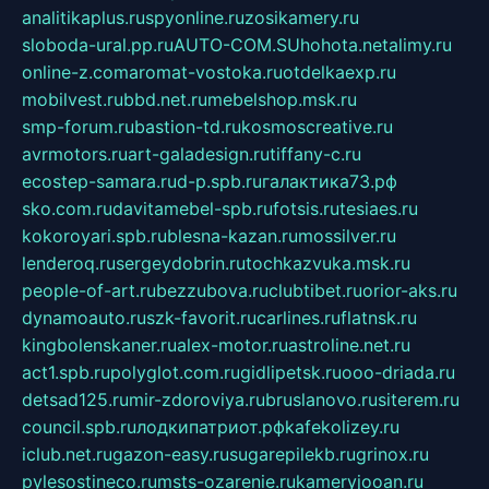
analitikaplus.ru
spyonline.ru
zosikamery.ru
sloboda-ural.pp.ru
AUTO-COM.SU
hohota.net
alimy.ru
online-z.com
aromat-vostoka.ru
otdelkaexp.ru
mobilvest.ru
bbd.net.ru
mebelshop.msk.ru
smp-forum.ru
bastion-td.ru
kosmoscreative.ru
avrmotors.ru
art-galadesign.ru
tiffany-c.ru
ecostep-samara.ru
d-p.spb.ru
галактика73.рф
sko.com.ru
davitamebel-spb.ru
fotsis.ru
tesiaes.ru
kokoroyari.spb.ru
blesna-kazan.ru
mossilver.ru
lenderoq.ru
sergeydobrin.ru
tochkazvuka.msk.ru
people-of-art.ru
bezzubova.ru
clubtibet.ru
orior-aks.ru
dynamoauto.ru
szk-favorit.ru
carlines.ru
flatnsk.ru
kingbolenskaner.ru
alex-motor.ru
astroline.net.ru
act1.spb.ru
polyglot.com.ru
gidlipetsk.ru
ooo-driada.ru
detsad125.ru
mir-zdoroviya.ru
bruslanovo.ru
siterem.ru
council.spb.ru
лодкипатриот.рф
kafekolizey.ru
iclub.net.ru
gazon-easy.ru
sugarepilekb.ru
grinox.ru
pylesostineco.ru
msts-ozarenie.ru
kameryjooan.ru