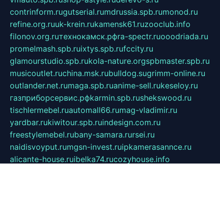
contrinform.ru
gutserial.ru
mdrussia.spb.ru
monod.ru
refine.org.ru
uk-krein.ru
kamensk61.ru
zooclub.info
filonov.org.ru
технокамск.рф
ra-spectr.ru
ooodriada.ru
promelmash.spb.ru
ixtys.spb.ru
fccity.ru
glamourstudio.spb.ru
kola-nature.org
spbmaster.spb.ru
musicoutlet.ru
china.msk.ru
bulldog.su
grimm-online.ru
outlander.net.ru
maga.spb.ru
anime-sell.ru
keseloy.ru
газприборсервис.рф
karmin.spb.ru
shekswood.ru
tischlermebel.ru
automall66.ru
mag-vladimir.ru
yardbar.ru
kiwitour.spb.ru
indesign.com.ru
freestylemebel.ru
bany-samara.ru
rsei.ru
naidisvoyput.ru
mgsn-invest.ru
ipkamerasannce.ru
alicante-house.ru
ibelka74.ru
cozyhouse.info
vlkargalev-studio.ru
700mb.ru
figura-ufa.ru
alina-live.ru
belarusiannews.ru
womenknow.ru
dos-vniimk.ru
sega.net.ru
dv.net.ru
phenomenonsofhistory.com
telesputnik.net.ru
wall.pp.ru
pylesosroidmi.ru