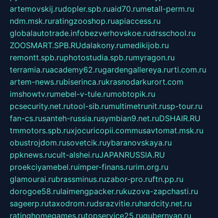
artemovskij.ru
dopler.spb.ru
aid70.ru
metall-perm.ru
ndm.msk.ru
ratingzooshop.ru
apiaccess.ru
globalautotrade.info
bezverhovskoe.ru
drsschool.ru
ZOOSMART.SPB.RU
dalakony.ru
medikijob.ru
remontt.spb.ru
photostudia.spb.ru
myragon.ru
terramia.ru
academy62.ru
gardengallereya.ru
rti.com.ru
artem-news.ru
biserinca.ru
krasnodarkurort.com
imshowtv.ru
mebel-v-tule.ru
mobtopik.ru
pcsecurity.net.ru
tool-sib.ru
multimetrunit.ru
sp-tour.ru
fan-cs.ru
santeh-russia.ru
symbian9.net.ru
DSHAIR.RU
tmmotors.spb.ru
xjocuricopii.com
musavtomat.msk.ru
obustrojdom.ru
sovetcik.ru
ybaranovskaya.ru
ppknews.ru
cult-alshei.ru
JAPANRUSSIA.RU
proekciyamebel.ru
imper-finans.ru
rim.org.ru
glamourai.ru
brassminus.ru
zabor-pro.ru
ftn.pp.ru
dorogoe58.ru
laimengpacker.ru
kuzova-zapchasti.ru
sageerp.ru
taxodrom.ru
dsrazvitie.ru
hardcity.net.ru
ratinghomegames.ru
topservice25.ru
gubernyan.ru