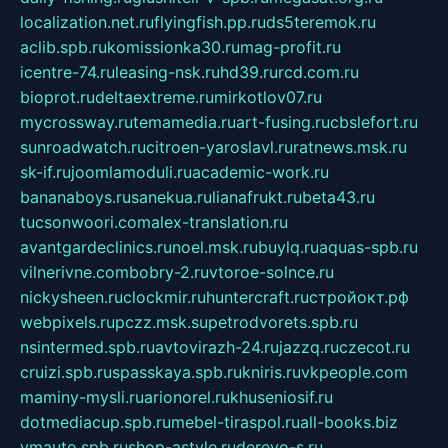
localization.net.ru
flyingfish.pp.ru
ds5teremok.ru
aclib.spb.ru
komissionka30.ru
mag-profit.ru
icentre-74.ru
leasing-nsk.ru
hd39.ru
rcd.com.ru
bioprot.ru
deltaextreme.ru
mirkotlov07.ru
mycrossway.ru
temamedia.ru
art-fusing.ru
cbslefort.ru
sunroadwatch.ru
citroen-yaroslavl.ru
ratnews.msk.ru
sk-if.ru
joomlamoduli.ru
academic-work.ru
bananaboys.ru
sanekua.ru
lianafrukt.ru
beta43.ru
tucsonwoori.com
alex-translation.ru
avantgardeclinics.ru
noel.msk.ru
buylq.ru
aquas-spb.ru
vilnerivne.com
bobry-2.ru
vtoroe-solnce.ru
nickysheen.ru
clockmir.ru
huntercraft.ru
стройокт.рф
webpixels.ru
pczz.msk.su
petrodvorets.spb.ru
nsintermed.spb.ru
avtovirazh-24.ru
jazzq.ru
czecot.ru
cruizi.spb.ru
spasskaya.spb.ru
kniris.ru
vkpeople.com
maminy-mysli.ru
arionorel.ru
khuseniosif.ru
dotmediacup.spb.ru
mebel-tiraspol.ru
all-books.biz
vmauto.spb.ru
shop-astyle.ru
derevo-s.ru