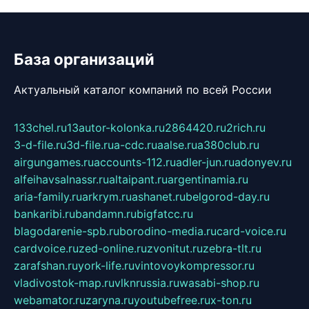
База организаций
Актуальный каталог компаний по всей России
133chel.ru
13autor-kolonka.ru
2864420.ru
2rich.ru
3-d-file.ru
3d-file.ru
a-cdc.ru
aalse.ru
a380club.ru
airgungames.ru
accounts-112.ru
adler-jun.ru
adonyev.ru
alfeihavsalnassr.ru
altaipant.ru
argentinamia.ru
aria-family.ru
arkrym.ru
ashanet.ru
belgorod-day.ru
bankaribi.ru
bandamn.ru
bigfatcc.ru
blagodarenie-spb.ru
borodino-media.ru
card-voice.ru
cardvoice.ru
zed-online.ru
zvonitut.ru
zebra-tlt.ru
zarafshan.ru
york-life.ru
vintovoykompressor.ru
vladivostok-map.ru
vlknrussia.ru
wasabi-shop.ru
webamator.ru
zaryna.ru
youtubefree.ru
x-ton.ru