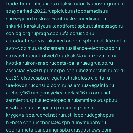
trade-farm.ru
tajuncos.ru
taksu.ru
tor-lyubov-i-grom.ru
spayderhed-2022.ru
splclub.ru
stoppamedia.ru
snow-guard.ru
slovar-ivrit.ru
cleanmedicine.ru
shkurki-karakulya.ru
kanotiforet.spb.ru
tutmassage.ru
ecolog.org.ru
praga.spb.ru
falcorussia.ru
autodoctorservis.ru
kamertondom.spb.ru
net-life.net.ru
avto-vozim.ru
sakhcamera.ru
alliance-electro.spb.ru
stroyavt.ru
controlweb1.ru
tdsak74.ru
kinzozo-ru.ru
kvotka.ru
iron-snab.ru
costa-bella.ru
eugrus.pp.ru
associaciya39.ru
primexpo.spb.ru
bezmorchin.ru
ia2.ru
cpt21.ru
ispecspb.ru
regahost.ru
kolosok-elita.ru
tae-kwon.ru
consrio.com.ru
insiam.ru
avegainfo.ru
archery161.ru
bigencyclica.ru
vlast16.ru
korru.net
sarmiento.spb.su
extelopedia.ru
lammin-suo.spb.ru
iskatour.spb.ru
snpi.org.ru
running-line.ru
krygeva-spa.ru
chel.net.ru
rust-loco.ru
dugshop.ru
hl-beta.spb.ru
school494.spb.ru
mymubaby.ru
epoha-metalband.ru
ngr.spb.ru
rusgosnews.com