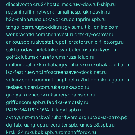
dieselvostok.ru
24hostel.msk.ru
w-dev.ru
f-ship.ru
regsmi.ru
filmnetwork.ru
malinasp.ru
kinosvin.ru
h2o-salon.ru
malutkayork.ru
deltaprim.spb.ru
tango-perm.ru
gooddir.ru
sgv.su
multiki-online.com
webkrasotki.com
cherinvest.ru
detskiy-ostrov.ru
ankou.spb.ru
alvesta1.ru
pdf-creator.ru
nix-files.org.ru
sakhatoday.ru
elektrikersymboler.ru
sputnikyes.ru
golf2club.msk.ru
aeforums.ru
zallclub.ru
multimodal.msk.ru
habaigry.ru
haikko.ru
sobakopedia.ru
isz-fest.ru
ewnc.info
screensaver-clock.net.ru
volnav.spb.ru
comnat.ru
npf.net.ru
7bit.pp.ru
kalugatur.ru
tesiaes.ru
card.com.ru
kazanka.spb.ru
gildiya-kuznecov.ru
kameryboavision.ru
griffoncom.spb.ru
fabrika-emotsiy.ru
PARK-MATROSOVA.RU
agat.spb.ru
avtoyurist-moskva1.ru
hardware.org.ru
схема-авто.рф
dg-lab.ru
angrup.ru
recruiter.spb.ru
music8.spb.ru
krsk124.ru
kubok.spb.ru
romanofforex.ru