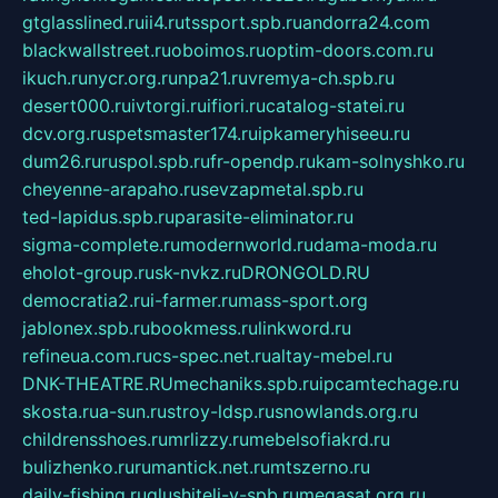
gtglasslined.ru
ii4.ru
tssport.spb.ru
andorra24.com
blackwallstreet.ru
oboimos.ru
optim-doors.com.ru
ikuch.ru
nycr.org.ru
npa21.ru
vremya-ch.spb.ru
desert000.ru
ivtorgi.ru
ifiori.ru
catalog-statei.ru
dcv.org.ru
spetsmaster174.ru
ipkameryhiseeu.ru
dum26.ru
ruspol.spb.ru
fr-opendp.ru
kam-solnyshko.ru
cheyenne-arapaho.ru
sevzapmetal.spb.ru
ted-lapidus.spb.ru
parasite-eliminator.ru
sigma-complete.ru
modernworld.ru
dama-moda.ru
eholot-group.ru
sk-nvkz.ru
DRONGOLD.RU
democratia2.ru
i-farmer.ru
mass-sport.org
jablonex.spb.ru
bookmess.ru
linkword.ru
refineua.com.ru
cs-spec.net.ru
altay-mebel.ru
DNK-THEATRE.RU
mechaniks.spb.ru
ipcamtechage.ru
skosta.ru
a-sun.ru
stroy-ldsp.ru
snowlands.org.ru
childrensshoes.ru
mrlizzy.ru
mebelsofiakrd.ru
bulizhenko.ru
rumantick.net.ru
mtszerno.ru
daily-fishing.ru
glushiteli-v-spb.ru
megasat.org.ru