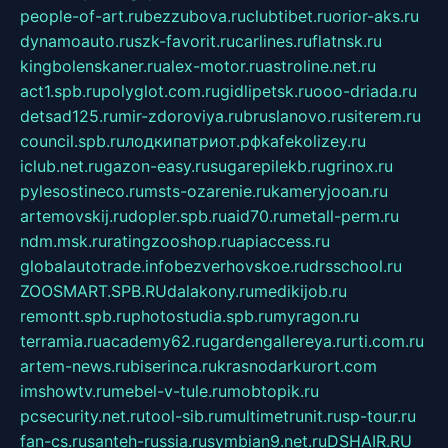
people-of-art.ru
bezzubova.ru
clubtibet.ru
orior-aks.ru
dynamoauto.ru
szk-favorit.ru
carlines.ru
flatnsk.ru
kingbolenskaner.ru
alex-motor.ru
astroline.net.ru
act1.spb.ru
polyglot.com.ru
gidlipetsk.ru
ooo-driada.ru
detsad125.ru
mir-zdoroviya.ru
bruslanovo.ru
siterem.ru
council.spb.ru
лодкипатриот.рф
kafekolizey.ru
iclub.net.ru
gazon-easy.ru
sugarepilekb.ru
grinox.ru
pylesostineco.ru
msts-ozarenie.ru
kameryjooan.ru
artemovskij.ru
dopler.spb.ru
aid70.ru
metall-perm.ru
ndm.msk.ru
ratingzooshop.ru
apiaccess.ru
globalautotrade.info
bezverhovskoe.ru
drsschool.ru
ZOOSMART.SPB.RU
dalakony.ru
medikijob.ru
remontt.spb.ru
photostudia.spb.ru
myragon.ru
terramia.ru
academy62.ru
gardengallereya.ru
rti.com.ru
artem-news.ru
biserinca.ru
krasnodarkurort.com
imshowtv.ru
mebel-v-tule.ru
mobtopik.ru
pcsecurity.net.ru
tool-sib.ru
multimetrunit.ru
sp-tour.ru
fan-cs.ru
santeh-russia.ru
symbian9.net.ru
DSHAIR.RU