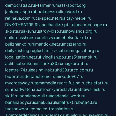
democratia2.ru
i-farmer.ru
mass-sport.org
jablonex.spb.ru
bookmess.ru
linkword.ru
refineua.com.ru
cs-spec.net.ru
altay-mebel.ru
DNK-THEATRE.RU
mechaniks.spb.ru
ipcamtechage.ru
skosta.ru
a-sun.ru
stroy-ldsp.ru
snowlands.org.ru
childrensshoes.ru
mrlizzy.ru
mebelsofiakrd.ru
bulizhenko.ru
rumantick.net.ru
mtszerno.ru
daily-fishing.ru
glushiteli-v-spb.ru
megasat.org.ru
localization.net.ru
flyingfish.pp.ru
ds5teremok.ru
aclib.spb.ru
komissionka30.ru
mag-profit.ru
icentre-74.ru
leasing-nsk.ru
hd39.ru
rcd.com.ru
bioprot.ru
deltaextreme.ru
mirkotlov07.ru
mycrossway.ru
temamedia.ru
art-fusing.ru
cbslefort.ru
sunroadwatch.ru
citroen-yaroslavl.ru
ratnews.msk.ru
sk-if.ru
joomlamoduli.ru
academic-work.ru
bananaboys.ru
sanekua.ru
lianafrukt.ru
beta43.ru
tucsonwoori.com
alex-translation.ru
avantgardeclinics.ru
noel.msk.ru
buylq.ru
aquas-spb.ru