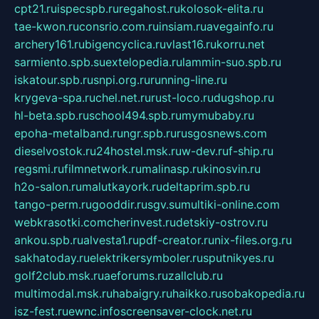
cpt21.ru
ispecspb.ru
regahost.ru
kolosok-elita.ru
tae-kwon.ru
consrio.com.ru
insiam.ru
avegainfo.ru
archery161.ru
bigencyclica.ru
vlast16.ru
korru.net
sarmiento.spb.su
extelopedia.ru
lammin-suo.spb.ru
iskatour.spb.ru
snpi.org.ru
running-line.ru
krygeva-spa.ru
chel.net.ru
rust-loco.ru
dugshop.ru
hl-beta.spb.ru
school494.spb.ru
mymubaby.ru
epoha-metalband.ru
ngr.spb.ru
rusgosnews.com
dieselvostok.ru
24hostel.msk.ru
w-dev.ru
f-ship.ru
regsmi.ru
filmnetwork.ru
malinasp.ru
kinosvin.ru
h2o-salon.ru
malutkayork.ru
deltaprim.spb.ru
tango-perm.ru
gooddir.ru
sgv.su
multiki-online.com
webkrasotki.com
cherinvest.ru
detskiy-ostrov.ru
ankou.spb.ru
alvesta1.ru
pdf-creator.ru
nix-files.org.ru
sakhatoday.ru
elektrikersymboler.ru
sputnikyes.ru
golf2club.msk.ru
aeforums.ru
zallclub.ru
multimodal.msk.ru
habaigry.ru
haikko.ru
sobakopedia.ru
isz-fest.ru
ewnc.info
screensaver-clock.net.ru