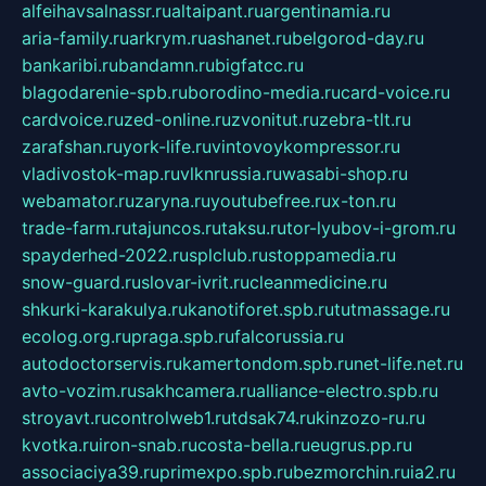
alfeihavsalnassr.ru
altaipant.ru
argentinamia.ru
aria-family.ru
arkrym.ru
ashanet.ru
belgorod-day.ru
bankaribi.ru
bandamn.ru
bigfatcc.ru
blagodarenie-spb.ru
borodino-media.ru
card-voice.ru
cardvoice.ru
zed-online.ru
zvonitut.ru
zebra-tlt.ru
zarafshan.ru
york-life.ru
vintovoykompressor.ru
vladivostok-map.ru
vlknrussia.ru
wasabi-shop.ru
webamator.ru
zaryna.ru
youtubefree.ru
x-ton.ru
trade-farm.ru
tajuncos.ru
taksu.ru
tor-lyubov-i-grom.ru
spayderhed-2022.ru
splclub.ru
stoppamedia.ru
snow-guard.ru
slovar-ivrit.ru
cleanmedicine.ru
shkurki-karakulya.ru
kanotiforet.spb.ru
tutmassage.ru
ecolog.org.ru
praga.spb.ru
falcorussia.ru
autodoctorservis.ru
kamertondom.spb.ru
net-life.net.ru
avto-vozim.ru
sakhcamera.ru
alliance-electro.spb.ru
stroyavt.ru
controlweb1.ru
tdsak74.ru
kinzozo-ru.ru
kvotka.ru
iron-snab.ru
costa-bella.ru
eugrus.pp.ru
associaciya39.ru
primexpo.spb.ru
bezmorchin.ru
ia2.ru