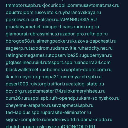
tmmotors.spb.ru
xjocuricopii.com
musavtomat.msk.ru
obustrojdom.ru
sovetcik.ru
ybaranovskaya.ru
ppknews.ru
cult-alshei.ru
JAPANRUSSIA.RU
proekciyamebel.ru
imper-finans.ru
rim.org.ru
glamourai.ru
brassminus.ru
zabor-pro.ru
ftn.pp.ru
dorogoe58.ru
laimengpacker.ru
kuzova-zapchasti.ru
sageerp.ru
taxodrom.ru
dsrazvitie.ru
hardcity.net.ru
ratinghomegames.ru
topservice25.ru
gubernyan.ru
gtglasslined.ru
ii4.ru
tssport.spb.ru
andorra24.com
blackwallstreet.ru
oboimos.ru
optim-doors.com.ru
ikuch.ru
nycr.org.ru
npa21.ru
vremya-ch.spb.ru
desert000.ru
ivtorgi.ru
ifiori.ru
catalog-statei.ru
dcv.org.ru
spetsmaster174.ru
ipkameryhiseeu.ru
dum26.ru
ruspol.spb.ru
fr-opendp.ru
kam-solnyshko.ru
cheyenne-arapaho.ru
sevzapmetal.spb.ru
ted-lapidus.spb.ru
parasite-eliminator.ru
sigma-complete.ru
modernworld.ru
dama-moda.ru
eholot-group.ru
sk-nvkz.ru
DRONGOLD.RU