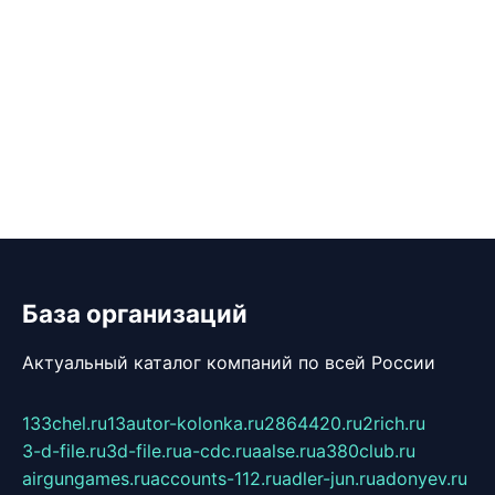
База организаций
Актуальный каталог компаний по всей России
133chel.ru
13autor-kolonka.ru
2864420.ru
2rich.ru
3-d-file.ru
3d-file.ru
a-cdc.ru
aalse.ru
a380club.ru
airgungames.ru
accounts-112.ru
adler-jun.ru
adonyev.ru