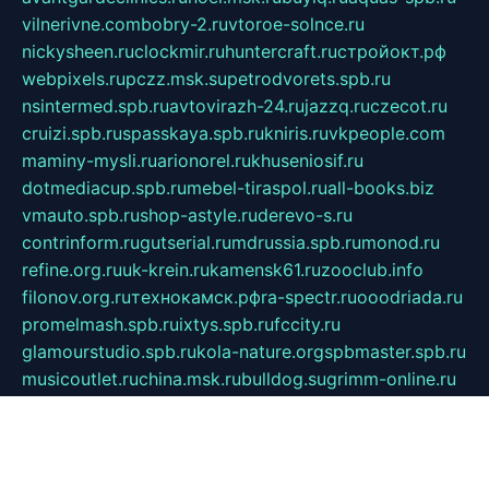
vilnerivne.com
bobry-2.ru
vtoroe-solnce.ru
nickysheen.ru
clockmir.ru
huntercraft.ru
стройокт.рф
webpixels.ru
pczz.msk.su
petrodvorets.spb.ru
nsintermed.spb.ru
avtovirazh-24.ru
jazzq.ru
czecot.ru
cruizi.spb.ru
spasskaya.spb.ru
kniris.ru
vkpeople.com
maminy-mysli.ru
arionorel.ru
khuseniosif.ru
dotmediacup.spb.ru
mebel-tiraspol.ru
all-books.biz
vmauto.spb.ru
shop-astyle.ru
derevo-s.ru
contrinform.ru
gutserial.ru
mdrussia.spb.ru
monod.ru
refine.org.ru
uk-krein.ru
kamensk61.ru
zooclub.info
filonov.org.ru
технокамск.рф
ra-spectr.ru
ooodriada.ru
promelmash.spb.ru
ixtys.spb.ru
fccity.ru
glamourstudio.spb.ru
kola-nature.org
spbmaster.spb.ru
musicoutlet.ru
china.msk.ru
bulldog.su
grimm-online.ru
outlander.net.ru
maga.spb.ru
anime-sell.ru
keseloy.ru
газприборсервис.рф
karmin.spb.ru
shekswood.ru
tischlermebel.ru
automall66.ru
mag-vladimir.ru
yardbar.ru
kiwitour.spb.ru
indesign.com.ru