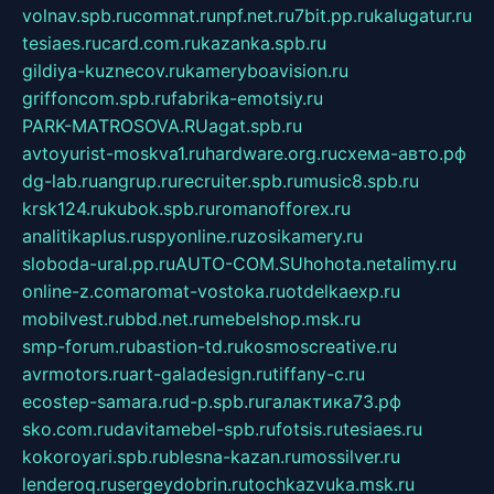
volnav.spb.ru
comnat.ru
npf.net.ru
7bit.pp.ru
kalugatur.ru
tesiaes.ru
card.com.ru
kazanka.spb.ru
gildiya-kuznecov.ru
kameryboavision.ru
griffoncom.spb.ru
fabrika-emotsiy.ru
PARK-MATROSOVA.RU
agat.spb.ru
avtoyurist-moskva1.ru
hardware.org.ru
схема-авто.рф
dg-lab.ru
angrup.ru
recruiter.spb.ru
music8.spb.ru
krsk124.ru
kubok.spb.ru
romanofforex.ru
analitikaplus.ru
spyonline.ru
zosikamery.ru
sloboda-ural.pp.ru
AUTO-COM.SU
hohota.net
alimy.ru
online-z.com
aromat-vostoka.ru
otdelkaexp.ru
mobilvest.ru
bbd.net.ru
mebelshop.msk.ru
smp-forum.ru
bastion-td.ru
kosmoscreative.ru
avrmotors.ru
art-galadesign.ru
tiffany-c.ru
ecostep-samara.ru
d-p.spb.ru
галактика73.рф
sko.com.ru
davitamebel-spb.ru
fotsis.ru
tesiaes.ru
kokoroyari.spb.ru
blesna-kazan.ru
mossilver.ru
lenderoq.ru
sergeydobrin.ru
tochkazvuka.msk.ru