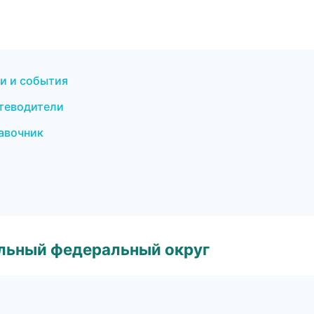
ти и события
утеводители
равочник
альный федеральный округ