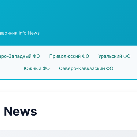
авочник Info News
еро-Западный ФО
Приволжский ФО
Уральский ФО
Южный ФО
Северо-Кавказский ФО
o News