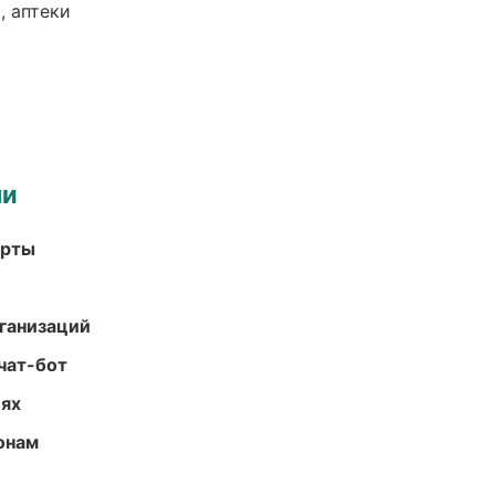
, аптеки
ми
арты
ганизаций
чат-бот
иях
онам