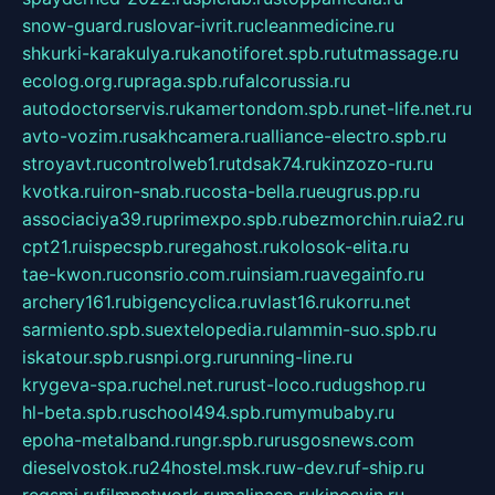
snow-guard.ru
slovar-ivrit.ru
cleanmedicine.ru
shkurki-karakulya.ru
kanotiforet.spb.ru
tutmassage.ru
ecolog.org.ru
praga.spb.ru
falcorussia.ru
autodoctorservis.ru
kamertondom.spb.ru
net-life.net.ru
avto-vozim.ru
sakhcamera.ru
alliance-electro.spb.ru
stroyavt.ru
controlweb1.ru
tdsak74.ru
kinzozo-ru.ru
kvotka.ru
iron-snab.ru
costa-bella.ru
eugrus.pp.ru
associaciya39.ru
primexpo.spb.ru
bezmorchin.ru
ia2.ru
cpt21.ru
ispecspb.ru
regahost.ru
kolosok-elita.ru
tae-kwon.ru
consrio.com.ru
insiam.ru
avegainfo.ru
archery161.ru
bigencyclica.ru
vlast16.ru
korru.net
sarmiento.spb.su
extelopedia.ru
lammin-suo.spb.ru
iskatour.spb.ru
snpi.org.ru
running-line.ru
krygeva-spa.ru
chel.net.ru
rust-loco.ru
dugshop.ru
hl-beta.spb.ru
school494.spb.ru
mymubaby.ru
epoha-metalband.ru
ngr.spb.ru
rusgosnews.com
dieselvostok.ru
24hostel.msk.ru
w-dev.ru
f-ship.ru
regsmi.ru
filmnetwork.ru
malinasp.ru
kinosvin.ru