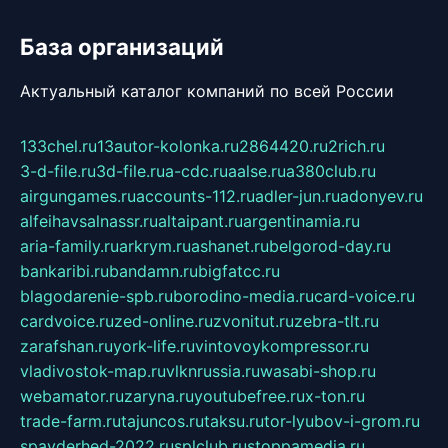
База организаций
Актуальный каталог компаний по всей России
133chel.ru
13autor-kolonka.ru
2864420.ru
2rich.ru
3-d-file.ru
3d-file.ru
a-cdc.ru
aalse.ru
a380club.ru
airgungames.ru
accounts-112.ru
adler-jun.ru
adonyev.ru
alfeihavsalnassr.ru
altaipant.ru
argentinamia.ru
aria-family.ru
arkrym.ru
ashanet.ru
belgorod-day.ru
bankaribi.ru
bandamn.ru
bigfatcc.ru
blagodarenie-spb.ru
borodino-media.ru
card-voice.ru
cardvoice.ru
zed-online.ru
zvonitut.ru
zebra-tlt.ru
zarafshan.ru
york-life.ru
vintovoykompressor.ru
vladivostok-map.ru
vlknrussia.ru
wasabi-shop.ru
webamator.ru
zaryna.ru
youtubefree.ru
x-ton.ru
trade-farm.ru
tajuncos.ru
taksu.ru
tor-lyubov-i-grom.ru
spayderhed-2022.ru
splclub.ru
stoppamedia.ru