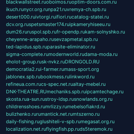
blackwallstreet.ru
oboimos.ru
optim-doors.com.ru
ikuch.ru
nycr.org.ru
npa21.ru
vremya-ch.spb.ru
desert000.ru
ivtorgi.ru
ifiori.ru
catalog-statei.ru
dcv.org.ru
spetsmaster174.ru
ipkameryhiseeu.ru
dum26.ru
ruspol.spb.ru
fr-opendp.ru
kam-solnyshko.ru
cheyenne-arapaho.ru
sevzapmetal.spb.ru
ted-lapidus.spb.ru
parasite-eliminator.ru
sigma-complete.ru
modernworld.ru
dama-moda.ru
eholot-group.ru
sk-nvkz.ru
DRONGOLD.RU
democratia2.ru
i-farmer.ru
mass-sport.org
jablonex.spb.ru
bookmess.ru
linkword.ru
refineua.com.ru
cs-spec.net.ru
altay-mebel.ru
DNK-THEATRE.RU
mechaniks.spb.ru
ipcamtechage.ru
skosta.ru
a-sun.ru
stroy-ldsp.ru
snowlands.org.ru
childrensshoes.ru
mrlizzy.ru
mebelsofiakrd.ru
bulizhenko.ru
rumantick.net.ru
mtszerno.ru
daily-fishing.ru
glushiteli-v-spb.ru
megasat.org.ru
localization.net.ru
flyingfish.pp.ru
ds5teremok.ru