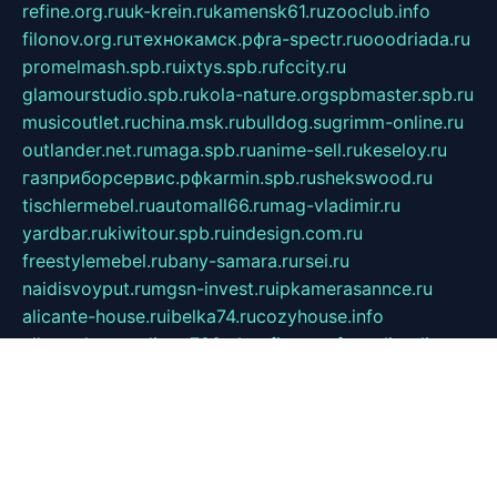
refine.org.ru
uk-krein.ru
kamensk61.ru
zooclub.info
filonov.org.ru
технокамск.рф
ra-spectr.ru
ooodriada.ru
promelmash.spb.ru
ixtys.spb.ru
fccity.ru
glamourstudio.spb.ru
kola-nature.org
spbmaster.spb.ru
musicoutlet.ru
china.msk.ru
bulldog.su
grimm-online.ru
outlander.net.ru
maga.spb.ru
anime-sell.ru
keseloy.ru
газприборсервис.рф
karmin.spb.ru
shekswood.ru
tischlermebel.ru
automall66.ru
mag-vladimir.ru
yardbar.ru
kiwitour.spb.ru
indesign.com.ru
freestylemebel.ru
bany-samara.ru
rsei.ru
naidisvoyput.ru
mgsn-invest.ru
ipkamerasannce.ru
alicante-house.ru
ibelka74.ru
cozyhouse.info
vlkargalev-studio.ru
700mb.ru
figura-ufa.ru
alina-live.ru
belarusiannews.ru
womenknow.ru
dos-vniimk.ru
sega.net.ru
dv.net.ru
phenomenonsofhistory.com
telesputnik.net.ru
wall.pp.ru
pylesosroidmi.ru
gtc-clan.ru
cligs.ru
bibikazap.ru
popova.org.ru
netwhistler.spb.ru
bellvil.ru
bonzon.ru
iss-vladik.ru