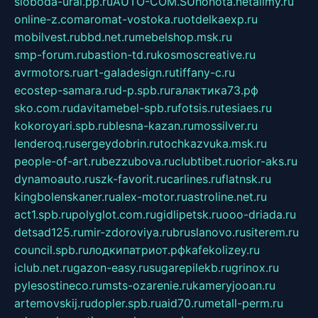
sloboda-ural.pp.ru
AUTO-COM.SU
hohota.net
alimy.ru
online-z.com
aromat-vostoka.ru
otdelkaexp.ru
mobilvest.ru
bbd.net.ru
mebelshop.msk.ru
smp-forum.ru
bastion-td.ru
kosmoscreative.ru
avrmotors.ru
art-galadesign.ru
tiffany-c.ru
ecostep-samara.ru
d-p.spb.ru
галактика73.рф
sko.com.ru
davitamebel-spb.ru
fotsis.ru
tesiaes.ru
kokoroyari.spb.ru
blesna-kazan.ru
mossilver.ru
lenderoq.ru
sergeydobrin.ru
tochkazvuka.msk.ru
people-of-art.ru
bezzubova.ru
clubtibet.ru
orior-aks.ru
dynamoauto.ru
szk-favorit.ru
carlines.ru
flatnsk.ru
kingbolenskaner.ru
alex-motor.ru
astroline.net.ru
act1.spb.ru
polyglot.com.ru
gidlipetsk.ru
ooo-driada.ru
detsad125.ru
mir-zdoroviya.ru
bruslanovo.ru
siterem.ru
council.spb.ru
лодкипатриот.рф
kafekolizey.ru
iclub.net.ru
gazon-easy.ru
sugarepilekb.ru
grinox.ru
pylesostineco.ru
msts-ozarenie.ru
kameryjooan.ru
artemovskij.ru
dopler.spb.ru
aid70.ru
metall-perm.ru