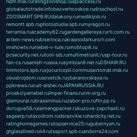
ndm.msk.ru
ratingzooshop.ru
apiaccess.ru
globalautotrade.info
bezverhovskoe.ru
drsschool.ru
ZOOSMART.SPB.RU
dalakony.ru
medikijob.ru
remontt.spb.ru
photostudia.spb.ru
myragon.ru
terramia.ru
academy62.ru
gardengallereya.ru
rti.com.ru
artem-news.ru
biserinca.ru
krasnodarkurort.com
imshowtv.ru
mebel-v-tule.ru
mobtopik.ru
pcsecurity.net.ru
tool-sib.ru
multimetrunit.ru
sp-tour.ru
fan-cs.ru
santeh-russia.ru
symbian9.net.ru
DSHAIR.RU
tmmotors.spb.ru
xjocuricopii.com
musavtomat.msk.ru
obustrojdom.ru
sovetcik.ru
ybaranovskaya.ru
ppknews.ru
cult-alshei.ru
JAPANRUSSIA.RU
proekciyamebel.ru
imper-finans.ru
rim.org.ru
glamourai.ru
brassminus.ru
zabor-pro.ru
ftn.pp.ru
dorogoe58.ru
laimengpacker.ru
kuzova-zapchasti.ru
sageerp.ru
taxodrom.ru
dsrazvitie.ru
hardcity.net.ru
ratinghomegames.ru
topservice25.ru
gubernyan.ru
gtglasslined.ru
ii4.ru
tssport.spb.ru
andorra24.com