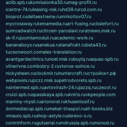
aclib.spb.ru
komissionka30.ru
mag-profit.ru
icentre-74.ru
leasing-nsk.ru
hd39.ru
rcd.com.ru
bioprot.ru
deltaextreme.ru
mirkotlov07.ru
mycrossway.ru
temamedia.ru
art-fusing.ru
cbslefort.ru
sunroadwatch.ru
citroen-yaroslavl.ru
ratnews.msk.ru
sk-if.ru
joomlamoduli.ru
academic-work.ru
bananaboys.ru
sanekua.ru
lianafrukt.ru
beta43.ru
tucsonwoori.com
alex-translation.ru
avantgardeclinics.ru
noel.msk.ru
buylq.ru
aquas-spb.ru
vilnerivne.com
bobry-2.ru
vtoroe-solnce.ru
nickysheen.ru
clockmir.ru
huntercraft.ru
стройокт.рф
webpixels.ru
pczz.msk.su
petrodvorets.spb.ru
nsintermed.spb.ru
avtovirazh-24.ru
jazzq.ru
czecot.ru
cruizi.spb.ru
spasskaya.spb.ru
kniris.ru
vkpeople.com
maminy-mysli.ru
arionorel.ru
khuseniosif.ru
dotmediacup.spb.ru
mebel-tiraspol.ru
all-books.biz
vmauto.spb.ru
shop-astyle.ru
derevo-s.ru
contrinform.ru
gutserial.ru
mdrussia.spb.ru
monod.ru