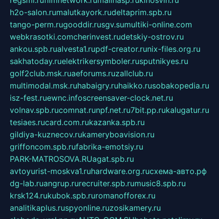
h2o-salon.ru
malutkayork.ru
deltaprim.spb.ru
tango-perm.ru
gooddir.ru
sgv.su
multiki-online.com
webkrasotki.com
cherinvest.ru
detskiy-ostrov.ru
ankou.spb.ru
alvesta1.ru
pdf-creator.ru
nix-files.org.ru
sakhatoday.ru
elektrikersymboler.ru
sputnikyes.ru
golf2club.msk.ru
aeforums.ru
zallclub.ru
multimodal.msk.ru
habaigry.ru
haikko.ru
sobakopedia.ru
isz-fest.ru
ewnc.info
screensaver-clock.net.ru
volnav.spb.ru
comnat.ru
npf.net.ru
7bit.pp.ru
kalugatur.ru
tesiaes.ru
card.com.ru
kazanka.spb.ru
gildiya-kuznecov.ru
kameryboavision.ru
griffoncom.spb.ru
fabrika-emotsiy.ru
PARK-MATROSOVA.RU
agat.spb.ru
avtoyurist-moskva1.ru
hardware.org.ru
схема-авто.рф
dg-lab.ru
angrup.ru
recruiter.spb.ru
music8.spb.ru
krsk124.ru
kubok.spb.ru
romanofforex.ru
analitikaplus.ru
spyonline.ru
zosikamery.ru