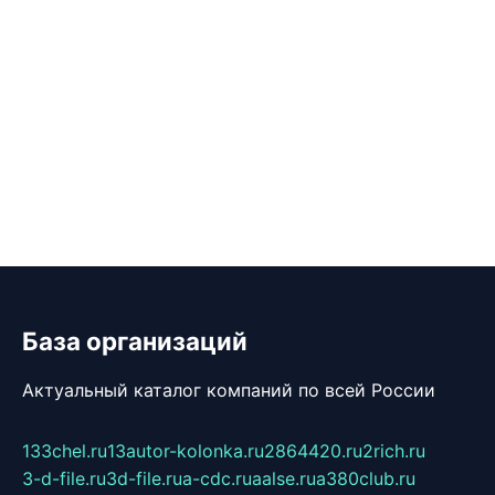
База организаций
Актуальный каталог компаний по всей России
133chel.ru
13autor-kolonka.ru
2864420.ru
2rich.ru
3-d-file.ru
3d-file.ru
a-cdc.ru
aalse.ru
a380club.ru