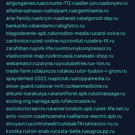
airgungames.ru
accounts-112.ru
adler-jun.ru
adonyev.ru
alfeihavsalnassr.ru
altaipant.ru
argentinamia.ru
aria-family.ru
arkrym.ru
ashanet.ru
belgorod-day.ru
bankaribi.ru
bandamn.ru
bigfatcc.ru
blagodarenie-spb.ru
borodino-media.ru
card-voice.ru
cardvoice.ru
zed-online.ru
zvonitut.ru
zebra-tlt.ru
zarafshan.ru
york-life.ru
vintovoykompressor.ru
vladivostok-map.ru
vlknrussia.ru
wasabi-shop.ru
webamator.ru
zaryna.ru
youtubefree.ru
x-ton.ru
trade-farm.ru
tajuncos.ru
taksu.ru
tor-lyubov-i-grom.ru
spayderhed-2022.ru
splclub.ru
stoppamedia.ru
snow-guard.ru
slovar-ivrit.ru
cleanmedicine.ru
shkurki-karakulya.ru
kanotiforet.spb.ru
tutmassage.ru
ecolog.org.ru
praga.spb.ru
falcorussia.ru
autodoctorservis.ru
kamertondom.spb.ru
net-life.net.ru
avto-vozim.ru
sakhcamera.ru
alliance-electro.spb.ru
stroyavt.ru
controlweb1.ru
tdsak74.ru
kinzozo-ru.ru
kvotka.ru
iron-snab.ru
costa-bella.ru
eugrus.pp.ru