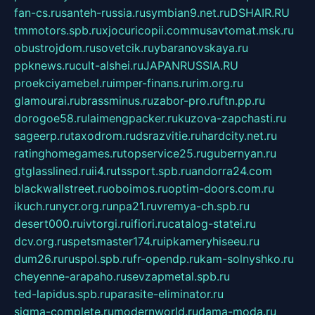
fan-cs.ru
santeh-russia.ru
symbian9.net.ru
DSHAIR.RU
tmmotors.spb.ru
xjocuricopii.com
musavtomat.msk.ru
obustrojdom.ru
sovetcik.ru
ybaranovskaya.ru
ppknews.ru
cult-alshei.ru
JAPANRUSSIA.RU
proekciyamebel.ru
imper-finans.ru
rim.org.ru
glamourai.ru
brassminus.ru
zabor-pro.ru
ftn.pp.ru
dorogoe58.ru
laimengpacker.ru
kuzova-zapchasti.ru
sageerp.ru
taxodrom.ru
dsrazvitie.ru
hardcity.net.ru
ratinghomegames.ru
topservice25.ru
gubernyan.ru
gtglasslined.ru
ii4.ru
tssport.spb.ru
andorra24.com
blackwallstreet.ru
oboimos.ru
optim-doors.com.ru
ikuch.ru
nycr.org.ru
npa21.ru
vremya-ch.spb.ru
desert000.ru
ivtorgi.ru
ifiori.ru
catalog-statei.ru
dcv.org.ru
spetsmaster174.ru
ipkameryhiseeu.ru
dum26.ru
ruspol.spb.ru
fr-opendp.ru
kam-solnyshko.ru
cheyenne-arapaho.ru
sevzapmetal.spb.ru
ted-lapidus.spb.ru
parasite-eliminator.ru
sigma-complete.ru
modernworld.ru
dama-moda.ru