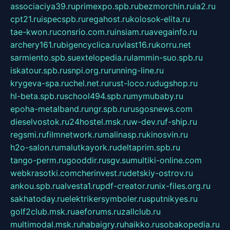
associaciya39.ru
primexpo.spb.ru
bezmorchin.ru
ia2.ru
cpt21.ru
ispecspb.ru
regahost.ru
kolosok-elita.ru
tae-kwon.ru
consrio.com.ru
insiam.ru
avegainfo.ru
archery161.ru
bigencyclica.ru
vlast16.ru
korru.net
sarmiento.spb.su
extelopedia.ru
lammin-suo.spb.ru
iskatour.spb.ru
snpi.org.ru
running-line.ru
krygeva-spa.ru
chel.net.ru
rust-loco.ru
dugshop.ru
hl-beta.spb.ru
school494.spb.ru
mymubaby.ru
epoha-metalband.ru
ngr.spb.ru
rusgosnews.com
dieselvostok.ru
24hostel.msk.ru
w-dev.ru
f-ship.ru
regsmi.ru
filmnetwork.ru
malinasp.ru
kinosvin.ru
h2o-salon.ru
malutkayork.ru
deltaprim.spb.ru
tango-perm.ru
gooddir.ru
sgv.su
multiki-online.com
webkrasotki.com
cherinvest.ru
detskiy-ostrov.ru
ankou.spb.ru
alvesta1.ru
pdf-creator.ru
nix-files.org.ru
sakhatoday.ru
elektrikersymboler.ru
sputnikyes.ru
golf2club.msk.ru
aeforums.ru
zallclub.ru
multimodal.msk.ru
habaigry.ru
haikko.ru
sobakopedia.ru