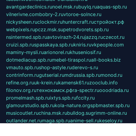
avantgardeclinics.ru
noel.msk.ru
buylq.ru
aquas-spb.ru
vilnerivne.com
bobry-2.ru
vtoroe-solnce.ru
nickysheen.ru
clockmir.ru
huntercraft.ru
стройокт.рф
webpixels.ru
pczz.msk.su
petrodvorets.spb.ru
nsintermed.spb.ru
avtovirazh-24.ru
jazzq.ru
czecot.ru
cruizi.spb.ru
spasskaya.spb.ru
kniris.ru
vkpeople.com
maminy-mysli.ru
arionorel.ru
khuseniosif.ru
dotmediacup.spb.ru
mebel-tiraspol.ru
all-books.biz
vmauto.spb.ru
shop-astyle.ru
derevo-s.ru
contrinform.ru
gutserial.ru
mdrussia.spb.ru
monod.ru
refine.org.ru
uk-krein.ru
kamensk61.ru
zooclub.info
filonov.org.ru
технокамск.рф
ra-spectr.ru
ooodriada.ru
promelmash.spb.ru
ixtys.spb.ru
fccity.ru
glamourstudio.spb.ru
kola-nature.org
spbmaster.spb.ru
musicoutlet.ru
china.msk.ru
bulldog.su
grimm-online.ru
outlander.net.ru
maga.spb.ru
anime-sell.ru
keseloy.ru
газприборсервис.рф
karmin.spb.ru
shekswood.ru
tischlermebel.ru
automall66.ru
mag-vladimir.ru