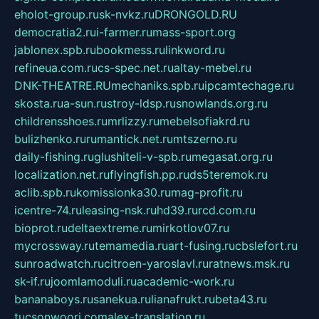
eholot-group.ru
sk-nvkz.ru
DRONGOLD.RU
democratia2.ru
i-farmer.ru
mass-sport.org
jablonex.spb.ru
bookmess.ru
linkword.ru
refineua.com.ru
cs-spec.net.ru
altay-mebel.ru
DNK-THEATRE.RU
mechaniks.spb.ru
ipcamtechage.ru
skosta.ru
a-sun.ru
stroy-ldsp.ru
snowlands.org.ru
childrensshoes.ru
mrlizzy.ru
mebelsofiakrd.ru
bulizhenko.ru
rumantick.net.ru
mtszerno.ru
daily-fishing.ru
glushiteli-v-spb.ru
megasat.org.ru
localization.net.ru
flyingfish.pp.ru
ds5teremok.ru
aclib.spb.ru
komissionka30.ru
mag-profit.ru
icentre-74.ru
leasing-nsk.ru
hd39.ru
rcd.com.ru
bioprot.ru
deltaextreme.ru
mirkotlov07.ru
mycrossway.ru
temamedia.ru
art-fusing.ru
cbslefort.ru
sunroadwatch.ru
citroen-yaroslavl.ru
ratnews.msk.ru
sk-if.ru
joomlamoduli.ru
academic-work.ru
bananaboys.ru
sanekua.ru
lianafrukt.ru
beta43.ru
tucsonwoori.com
alex-translation.ru