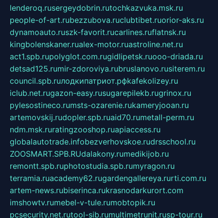
lenderoq.ru
sergeydobrin.ru
tochkazvuka.msk.ru
people-of-art.ru
bezzubova.ru
clubtibet.ru
orior-aks.ru
dynamoauto.ru
szk-favorit.ru
carlines.ru
flatnsk.ru
kingbolenskaner.ru
alex-motor.ru
astroline.net.ru
act1.spb.ru
polyglot.com.ru
gidlipetsk.ru
ooo-driada.ru
detsad125.ru
mir-zdoroviya.ru
bruslanovo.ru
siterem.ru
council.spb.ru
лодкипатриот.рф
kafekolizey.ru
iclub.net.ru
gazon-easy.ru
sugarepilekb.ru
grinox.ru
pylesostineco.ru
msts-ozarenie.ru
kameryjooan.ru
artemovskij.ru
dopler.spb.ru
aid70.ru
metall-perm.ru
ndm.msk.ru
ratingzooshop.ru
apiaccess.ru
globalautotrade.info
bezverhovskoe.ru
drsschool.ru
ZOOSMART.SPB.RU
dalakony.ru
medikijob.ru
remontt.spb.ru
photostudia.spb.ru
myragon.ru
terramia.ru
academy62.ru
gardengallereya.ru
rti.com.ru
artem-news.ru
biserinca.ru
krasnodarkurort.com
imshowtv.ru
mebel-v-tule.ru
mobtopik.ru
pcsecurity.net.ru
tool-sib.ru
multimetrunit.ru
sp-tour.ru