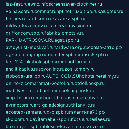
isz-fest.ru
ewnc.info
screensaver-clock.net.ru
volnav.spb.ru
comnat.ru
npf.net.ru
7bit.pp.ru
kalugatur.ru
tesiaes.ru
card.com.ru
kazanka.spb.ru
gildiya-kuznecov.ru
kameryboavision.ru
griffoncom.spb.ru
fabrika-emotsiy.ru
PARK-MATROSOVA.RU
agat.spb.ru
avtoyurist-moskva1.ru
hardware.org.ru
схема-авто.рф
dg-lab.ru
angrup.ru
recruiter.spb.ru
music8.spb.ru
krsk124.ru
kubok.spb.ru
romanofforex.ru
analitikaplus.ru
spyonline.ru
zosikamery.ru
sloboda-ural.pp.ru
AUTO-COM.SU
hohota.net
alimy.ru
online-z.com
aromat-vostoka.ru
otdelkaexp.ru
mobilvest.ru
bbd.net.ru
mebelshop.msk.ru
smp-forum.ru
bastion-td.ru
kosmoscreative.ru
avrmotors.ru
art-galadesign.ru
tiffany-c.ru
ecostep-samara.ru
d-p.spb.ru
галактика73.рф
sko.com.ru
davitamebel-spb.ru
fotsis.ru
tesiaes.ru
kokoroyari.spb.ru
blesna-kazan.ru
mossilver.ru