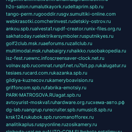
h2o-salon.ru
malutkayork.ru
deltaprim.spb.ru
tango-perm.ru
gooddir.ru
sgv.su
multiki-online.com
webkrasotki.com
cherinvest.ru
detskiy-ostrov.ru
ankou.spb.ru
alvesta1.ru
pdf-creator.ru
nix-files.org.ru
sakhatoday.ru
elektrikersymboler.ru
sputnikyes.ru
golf2club.msk.ru
aeforums.ru
zallclub.ru
multimodal.msk.ru
habaigry.ru
haikko.ru
sobakopedia.ru
isz-fest.ru
ewnc.info
screensaver-clock.net.ru
volnav.spb.ru
comnat.ru
npf.net.ru
7bit.pp.ru
kalugatur.ru
tesiaes.ru
card.com.ru
kazanka.spb.ru
gildiya-kuznecov.ru
kameryboavision.ru
griffoncom.spb.ru
fabrika-emotsiy.ru
PARK-MATROSOVA.RU
agat.spb.ru
avtoyurist-moskva1.ru
hardware.org.ru
схема-авто.рф
dg-lab.ru
angrup.ru
recruiter.spb.ru
music8.spb.ru
krsk124.ru
kubok.spb.ru
romanofforex.ru
analitikaplus.ru
spyonline.ru
zosikamery.ru
sloboda-ural.pp.ru
AUTO-COM.SU
hohota.net
alimy.ru