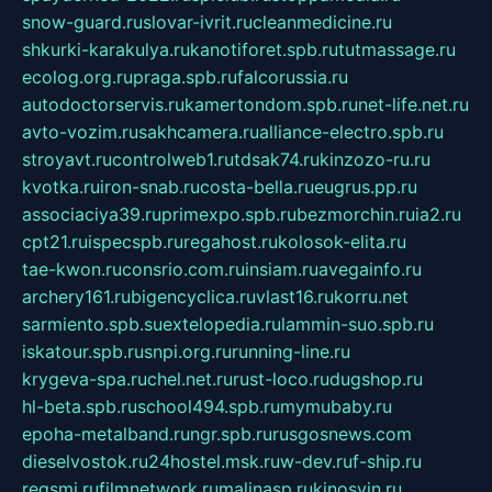
snow-guard.ru
slovar-ivrit.ru
cleanmedicine.ru
shkurki-karakulya.ru
kanotiforet.spb.ru
tutmassage.ru
ecolog.org.ru
praga.spb.ru
falcorussia.ru
autodoctorservis.ru
kamertondom.spb.ru
net-life.net.ru
avto-vozim.ru
sakhcamera.ru
alliance-electro.spb.ru
stroyavt.ru
controlweb1.ru
tdsak74.ru
kinzozo-ru.ru
kvotka.ru
iron-snab.ru
costa-bella.ru
eugrus.pp.ru
associaciya39.ru
primexpo.spb.ru
bezmorchin.ru
ia2.ru
cpt21.ru
ispecspb.ru
regahost.ru
kolosok-elita.ru
tae-kwon.ru
consrio.com.ru
insiam.ru
avegainfo.ru
archery161.ru
bigencyclica.ru
vlast16.ru
korru.net
sarmiento.spb.su
extelopedia.ru
lammin-suo.spb.ru
iskatour.spb.ru
snpi.org.ru
running-line.ru
krygeva-spa.ru
chel.net.ru
rust-loco.ru
dugshop.ru
hl-beta.spb.ru
school494.spb.ru
mymubaby.ru
epoha-metalband.ru
ngr.spb.ru
rusgosnews.com
dieselvostok.ru
24hostel.msk.ru
w-dev.ru
f-ship.ru
regsmi.ru
filmnetwork.ru
malinasp.ru
kinosvin.ru