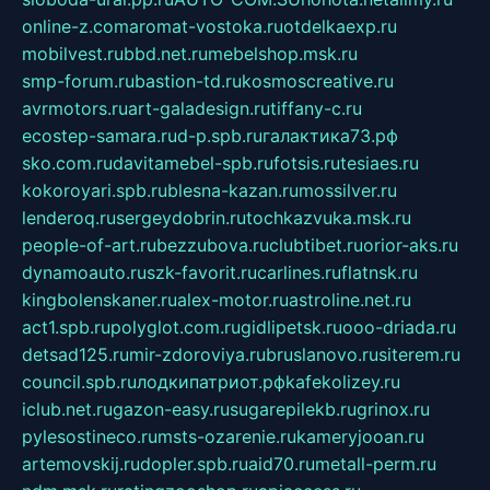
online-z.com
aromat-vostoka.ru
otdelkaexp.ru
mobilvest.ru
bbd.net.ru
mebelshop.msk.ru
smp-forum.ru
bastion-td.ru
kosmoscreative.ru
avrmotors.ru
art-galadesign.ru
tiffany-c.ru
ecostep-samara.ru
d-p.spb.ru
галактика73.рф
sko.com.ru
davitamebel-spb.ru
fotsis.ru
tesiaes.ru
kokoroyari.spb.ru
blesna-kazan.ru
mossilver.ru
lenderoq.ru
sergeydobrin.ru
tochkazvuka.msk.ru
people-of-art.ru
bezzubova.ru
clubtibet.ru
orior-aks.ru
dynamoauto.ru
szk-favorit.ru
carlines.ru
flatnsk.ru
kingbolenskaner.ru
alex-motor.ru
astroline.net.ru
act1.spb.ru
polyglot.com.ru
gidlipetsk.ru
ooo-driada.ru
detsad125.ru
mir-zdoroviya.ru
bruslanovo.ru
siterem.ru
council.spb.ru
лодкипатриот.рф
kafekolizey.ru
iclub.net.ru
gazon-easy.ru
sugarepilekb.ru
grinox.ru
pylesostineco.ru
msts-ozarenie.ru
kameryjooan.ru
artemovskij.ru
dopler.spb.ru
aid70.ru
metall-perm.ru