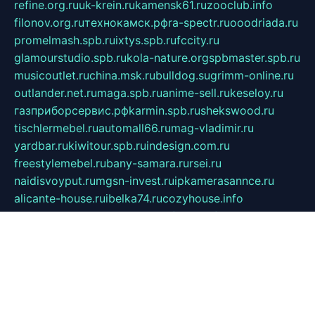
refine.org.ru
uk-krein.ru
kamensk61.ru
zooclub.info
filonov.org.ru
технокамск.рф
ra-spectr.ru
ooodriada.ru
promelmash.spb.ru
ixtys.spb.ru
fccity.ru
glamourstudio.spb.ru
kola-nature.org
spbmaster.spb.ru
musicoutlet.ru
china.msk.ru
bulldog.su
grimm-online.ru
outlander.net.ru
maga.spb.ru
anime-sell.ru
keseloy.ru
газприборсервис.рф
karmin.spb.ru
shekswood.ru
tischlermebel.ru
automall66.ru
mag-vladimir.ru
yardbar.ru
kiwitour.spb.ru
indesign.com.ru
freestylemebel.ru
bany-samara.ru
rsei.ru
naidisvoyput.ru
mgsn-invest.ru
ipkamerasannce.ru
alicante-house.ru
ibelka74.ru
cozyhouse.info
vlkargalev-studio.ru
700mb.ru
figura-ufa.ru
alina-live.ru
belarusiannews.ru
womenknow.ru
dos-vniimk.ru
sega.net.ru
dv.net.ru
phenomenonsofhistory.com
telesputnik.net.ru
wall.pp.ru
pylesosroidmi.ru
gtc-clan.ru
cligs.ru
bibikazap.ru
popova.org.ru
netwhistler.spb.ru
bellvil.ru
bonzon.ru
iss-vladik.ru