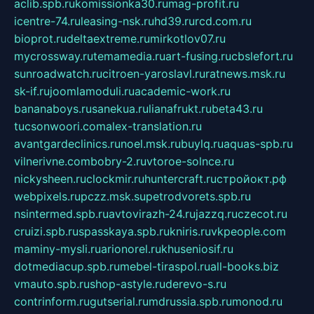
aclib.spb.ru
komissionka30.ru
mag-profit.ru
icentre-74.ru
leasing-nsk.ru
hd39.ru
rcd.com.ru
bioprot.ru
deltaextreme.ru
mirkotlov07.ru
mycrossway.ru
temamedia.ru
art-fusing.ru
cbslefort.ru
sunroadwatch.ru
citroen-yaroslavl.ru
ratnews.msk.ru
sk-if.ru
joomlamoduli.ru
academic-work.ru
bananaboys.ru
sanekua.ru
lianafrukt.ru
beta43.ru
tucsonwoori.com
alex-translation.ru
avantgardeclinics.ru
noel.msk.ru
buylq.ru
aquas-spb.ru
vilnerivne.com
bobry-2.ru
vtoroe-solnce.ru
nickysheen.ru
clockmir.ru
huntercraft.ru
стройокт.рф
webpixels.ru
pczz.msk.su
petrodvorets.spb.ru
nsintermed.spb.ru
avtovirazh-24.ru
jazzq.ru
czecot.ru
cruizi.spb.ru
spasskaya.spb.ru
kniris.ru
vkpeople.com
maminy-mysli.ru
arionorel.ru
khuseniosif.ru
dotmediacup.spb.ru
mebel-tiraspol.ru
all-books.biz
vmauto.spb.ru
shop-astyle.ru
derevo-s.ru
contrinform.ru
gutserial.ru
mdrussia.spb.ru
monod.ru