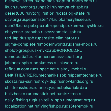
blackwallstreet.ru
oboimos.ru
optim-doors.com.ru
ikuch.ru
nycr.org.ru
npa21.ru
vremya-ch.spb.ru
desert000.ru
ivtorgi.ru
ifiori.ru
catalog-statei.ru
dcv.org.ru
spetsmaster174.ru
ipkameryhiseeu.ru
dum26.ru
ruspol.spb.ru
fr-opendp.ru
kam-solnyshko.ru
cheyenne-arapaho.ru
sevzapmetal.spb.ru
ted-lapidus.spb.ru
parasite-eliminator.ru
sigma-complete.ru
modernworld.ru
dama-moda.ru
eholot-group.ru
sk-nvkz.ru
DRONGOLD.RU
democratia2.ru
i-farmer.ru
mass-sport.org
jablonex.spb.ru
bookmess.ru
linkword.ru
refineua.com.ru
cs-spec.net.ru
altay-mebel.ru
DNK-THEATRE.RU
mechaniks.spb.ru
ipcamtechage.ru
skosta.ru
a-sun.ru
stroy-ldsp.ru
snowlands.org.ru
childrensshoes.ru
mrlizzy.ru
mebelsofiakrd.ru
bulizhenko.ru
rumantick.net.ru
mtszerno.ru
daily-fishing.ru
glushiteli-v-spb.ru
megasat.org.ru
localization.net.ru
flyingfish.pp.ru
ds5teremok.ru