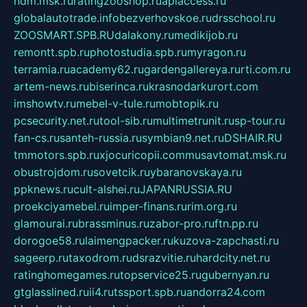
ndm.msk.ru
ratingzooshop.ru
apiaccess.ru
globalautotrade.info
bezverhovskoe.ru
drsschool.ru
ZOOSMART.SPB.RU
dalakony.ru
medikijob.ru
remontt.spb.ru
photostudia.spb.ru
myragon.ru
terramia.ru
academy62.ru
gardengallereya.ru
rti.com.ru
artem-news.ru
biserinca.ru
krasnodarkurort.com
imshowtv.ru
mebel-v-tule.ru
mobtopik.ru
pcsecurity.net.ru
tool-sib.ru
multimetrunit.ru
sp-tour.ru
fan-cs.ru
santeh-russia.ru
symbian9.net.ru
DSHAIR.RU
tmmotors.spb.ru
xjocuricopii.com
musavtomat.msk.ru
obustrojdom.ru
sovetcik.ru
ybaranovskaya.ru
ppknews.ru
cult-alshei.ru
JAPANRUSSIA.RU
proekciyamebel.ru
imper-finans.ru
rim.org.ru
glamourai.ru
brassminus.ru
zabor-pro.ru
ftn.pp.ru
dorogoe58.ru
laimengpacker.ru
kuzova-zapchasti.ru
sageerp.ru
taxodrom.ru
dsrazvitie.ru
hardcity.net.ru
ratinghomegames.ru
topservice25.ru
gubernyan.ru
gtglasslined.ru
ii4.ru
tssport.spb.ru
andorra24.com