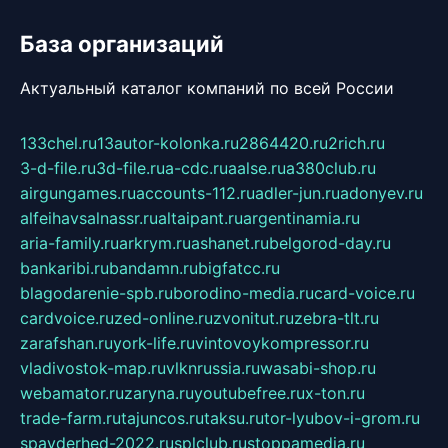
База организаций
Актуальный каталог компаний по всей России
133chel.ru
13autor-kolonka.ru
2864420.ru
2rich.ru
3-d-file.ru
3d-file.ru
a-cdc.ru
aalse.ru
a380club.ru
airgungames.ru
accounts-112.ru
adler-jun.ru
adonyev.ru
alfeihavsalnassr.ru
altaipant.ru
argentinamia.ru
aria-family.ru
arkrym.ru
ashanet.ru
belgorod-day.ru
bankaribi.ru
bandamn.ru
bigfatcc.ru
blagodarenie-spb.ru
borodino-media.ru
card-voice.ru
cardvoice.ru
zed-online.ru
zvonitut.ru
zebra-tlt.ru
zarafshan.ru
york-life.ru
vintovoykompressor.ru
vladivostok-map.ru
vlknrussia.ru
wasabi-shop.ru
webamator.ru
zaryna.ru
youtubefree.ru
x-ton.ru
trade-farm.ru
tajuncos.ru
taksu.ru
tor-lyubov-i-grom.ru
spayderhed-2022.ru
splclub.ru
stoppamedia.ru