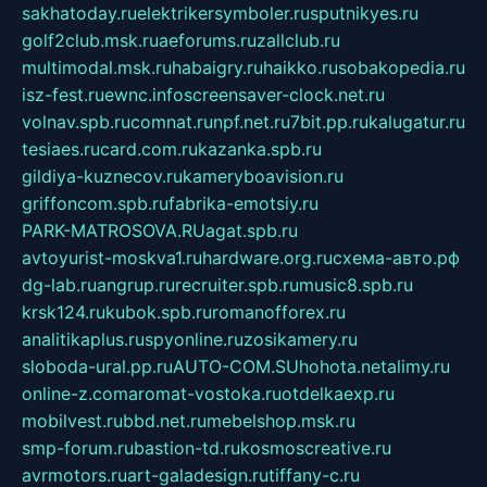
sakhatoday.ru
elektrikersymboler.ru
sputnikyes.ru
golf2club.msk.ru
aeforums.ru
zallclub.ru
multimodal.msk.ru
habaigry.ru
haikko.ru
sobakopedia.ru
isz-fest.ru
ewnc.info
screensaver-clock.net.ru
volnav.spb.ru
comnat.ru
npf.net.ru
7bit.pp.ru
kalugatur.ru
tesiaes.ru
card.com.ru
kazanka.spb.ru
gildiya-kuznecov.ru
kameryboavision.ru
griffoncom.spb.ru
fabrika-emotsiy.ru
PARK-MATROSOVA.RU
agat.spb.ru
avtoyurist-moskva1.ru
hardware.org.ru
схема-авто.рф
dg-lab.ru
angrup.ru
recruiter.spb.ru
music8.spb.ru
krsk124.ru
kubok.spb.ru
romanofforex.ru
analitikaplus.ru
spyonline.ru
zosikamery.ru
sloboda-ural.pp.ru
AUTO-COM.SU
hohota.net
alimy.ru
online-z.com
aromat-vostoka.ru
otdelkaexp.ru
mobilvest.ru
bbd.net.ru
mebelshop.msk.ru
smp-forum.ru
bastion-td.ru
kosmoscreative.ru
avrmotors.ru
art-galadesign.ru
tiffany-c.ru