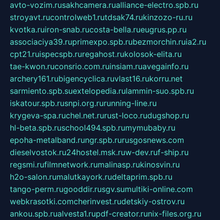
avto-vozim.ru
sakhcamera.ru
alliance-electro.spb.ru
stroyavt.ru
controlweb1.ru
tdsak74.ru
kinzozo-ru.ru
kvotka.ru
iron-snab.ru
costa-bella.ru
eugrus.pp.ru
associaciya39.ru
primexpo.spb.ru
bezmorchin.ru
ia2.ru
cpt21.ru
ispecspb.ru
regahost.ru
kolosok-elita.ru
tae-kwon.ru
consrio.com.ru
insiam.ru
avegainfo.ru
archery161.ru
bigencyclica.ru
vlast16.ru
korru.net
sarmiento.spb.su
extelopedia.ru
lammin-suo.spb.ru
iskatour.spb.ru
snpi.org.ru
running-line.ru
krygeva-spa.ru
chel.net.ru
rust-loco.ru
dugshop.ru
hl-beta.spb.ru
school494.spb.ru
mymubaby.ru
epoha-metalband.ru
ngr.spb.ru
rusgosnews.com
dieselvostok.ru
24hostel.msk.ru
w-dev.ru
f-ship.ru
regsmi.ru
filmnetwork.ru
malinasp.ru
kinosvin.ru
h2o-salon.ru
malutkayork.ru
deltaprim.spb.ru
tango-perm.ru
gooddir.ru
sgv.su
multiki-online.com
webkrasotki.com
cherinvest.ru
detskiy-ostrov.ru
ankou.spb.ru
alvesta1.ru
pdf-creator.ru
nix-files.org.ru