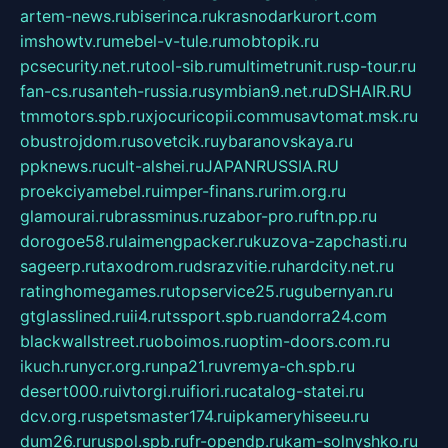
artem-news.ru
biserinca.ru
krasnodarkurort.com
imshowtv.ru
mebel-v-tule.ru
mobtopik.ru
pcsecurity.net.ru
tool-sib.ru
multimetrunit.ru
sp-tour.ru
fan-cs.ru
santeh-russia.ru
symbian9.net.ru
DSHAIR.RU
tmmotors.spb.ru
xjocuricopii.com
musavtomat.msk.ru
obustrojdom.ru
sovetcik.ru
ybaranovskaya.ru
ppknews.ru
cult-alshei.ru
JAPANRUSSIA.RU
proekciyamebel.ru
imper-finans.ru
rim.org.ru
glamourai.ru
brassminus.ru
zabor-pro.ru
ftn.pp.ru
dorogoe58.ru
laimengpacker.ru
kuzova-zapchasti.ru
sageerp.ru
taxodrom.ru
dsrazvitie.ru
hardcity.net.ru
ratinghomegames.ru
topservice25.ru
gubernyan.ru
gtglasslined.ru
ii4.ru
tssport.spb.ru
andorra24.com
blackwallstreet.ru
oboimos.ru
optim-doors.com.ru
ikuch.ru
nycr.org.ru
npa21.ru
vremya-ch.spb.ru
desert000.ru
ivtorgi.ru
ifiori.ru
catalog-statei.ru
dcv.org.ru
spetsmaster174.ru
ipkameryhiseeu.ru
dum26.ru
ruspol.spb.ru
fr-opendp.ru
kam-solnyshko.ru