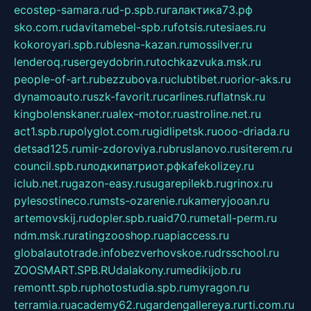
ecostep-samara.ru
d-p.spb.ru
галактика73.рф
sko.com.ru
davitamebel-spb.ru
fotsis.ru
tesiaes.ru
kokoroyari.spb.ru
blesna-kazan.ru
mossilver.ru
lenderoq.ru
sergeydobrin.ru
tochkazvuka.msk.ru
people-of-art.ru
bezzubova.ru
clubtibet.ru
orior-aks.ru
dynamoauto.ru
szk-favorit.ru
carlines.ru
flatnsk.ru
kingbolenskaner.ru
alex-motor.ru
astroline.net.ru
act1.spb.ru
polyglot.com.ru
gidlipetsk.ru
ooo-driada.ru
detsad125.ru
mir-zdoroviya.ru
bruslanovo.ru
siterem.ru
council.spb.ru
лодкипатриот.рф
kafekolizey.ru
iclub.net.ru
gazon-easy.ru
sugarepilekb.ru
grinox.ru
pylesostineco.ru
msts-ozarenie.ru
kameryjooan.ru
artemovskij.ru
dopler.spb.ru
aid70.ru
metall-perm.ru
ndm.msk.ru
ratingzooshop.ru
apiaccess.ru
globalautotrade.info
bezverhovskoe.ru
drsschool.ru
ZOOSMART.SPB.RU
dalakony.ru
medikijob.ru
remontt.spb.ru
photostudia.spb.ru
myragon.ru
terramia.ru
academy62.ru
gardengallereya.ru
rti.com.ru