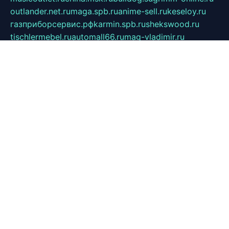
outlander.net.ru
maga.spb.ru
anime-sell.ru
keseloy.ru
газприборсервис.рф
karmin.spb.ru
shekswood.ru
tischlermebel.ru
automall66.ru
mag-vladimir.ru
yardbar.ru
kiwitour.spb.ru
indesign.com.ru
freestylemebel.ru
bany-samara.ru
rsei.ru
naidisvoyput.ru
mgsn-invest.ru
ipkamerasannce.ru
alicante-house.ru
ibelka74.ru
cozyhouse.info
vlkargalev-studio.ru
700mb.ru
figura-ufa.ru
alina-live.ru
belarusiannews.ru
womenknow.ru
dos-vniimk.ru
sega.net.ru
dv.net.ru
phenomenonsofhistory.com
telesputnik.net.ru
wall.pp.ru
pylesosroidmi.ru
gtc-clan.ru
cligs.ru
bibikazap.ru
popova.org.ru
netwhistler.spb.ru
bellvil.ru
bonzon.ru
iss-vladik.ru
defiparis.net.ru
las-gryzas.ru
amku.ru
electednews.spb.ru
feather.org.ru
spar72.ru
tankiigri.ru
dominus.com.ru
ibtree.ru
sanykool.pp.ru
unixlib.org.ru
menatep.spb.ru
gartenterrassen.ru
printeka.ru
skvozilka.com.ru
parkovka-pub.ru
lovemobi.ru
art-ru.ru