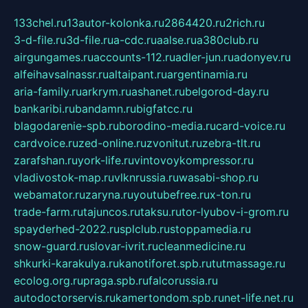
133chel.ru
13autor-kolonka.ru
2864420.ru
2rich.ru
3-d-file.ru
3d-file.ru
a-cdc.ru
aalse.ru
a380club.ru
airgungames.ru
accounts-112.ru
adler-jun.ru
adonyev.ru
alfeihavsalnassr.ru
altaipant.ru
argentinamia.ru
aria-family.ru
arkrym.ru
ashanet.ru
belgorod-day.ru
bankaribi.ru
bandamn.ru
bigfatcc.ru
blagodarenie-spb.ru
borodino-media.ru
card-voice.ru
cardvoice.ru
zed-online.ru
zvonitut.ru
zebra-tlt.ru
zarafshan.ru
york-life.ru
vintovoykompressor.ru
vladivostok-map.ru
vlknrussia.ru
wasabi-shop.ru
webamator.ru
zaryna.ru
youtubefree.ru
x-ton.ru
trade-farm.ru
tajuncos.ru
taksu.ru
tor-lyubov-i-grom.ru
spayderhed-2022.ru
splclub.ru
stoppamedia.ru
snow-guard.ru
slovar-ivrit.ru
cleanmedicine.ru
shkurki-karakulya.ru
kanotiforet.spb.ru
tutmassage.ru
ecolog.org.ru
praga.spb.ru
falcorussia.ru
autodoctorservis.ru
kamertondom.spb.ru
net-life.net.ru