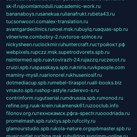
sk-if.ru
joomlamoduli.ru
academic-work.ru
bananaboys.ru
sanekua.ru
lianafrukt.ru
beta43.ru
tucsonwoori.com
alex-translation.ru
avantgardeclinics.ru
noel.msk.ru
buylq.ru
aquas-spb.ru
vilnerivne.com
bobry-2.ru
vtoroe-solnce.ru
nickysheen.ru
clockmir.ru
huntercraft.ru
стройокт.рф
webpixels.ru
pczz.msk.su
petrodvorets.spb.ru
nsintermed.spb.ru
avtovirazh-24.ru
jazzq.ru
czecot.ru
cruizi.spb.ru
spasskaya.spb.ru
kniris.ru
vkpeople.com
maminy-mysli.ru
arionorel.ru
khuseniosif.ru
dotmediacup.spb.ru
mebel-tiraspol.ru
all-books.biz
vmauto.spb.ru
shop-astyle.ru
derevo-s.ru
contrinform.ru
gutserial.ru
mdrussia.spb.ru
monod.ru
refine.org.ru
uk-krein.ru
kamensk61.ru
zooclub.info
filonov.org.ru
технокамск.рф
ra-spectr.ru
ooodriada.ru
promelmash.spb.ru
ixtys.spb.ru
fccity.ru
glamourstudio.spb.ru
kola-nature.org
spbmaster.spb.ru
musicoutlet.ru
china.msk.ru
bulldog.su
grimm-online.ru