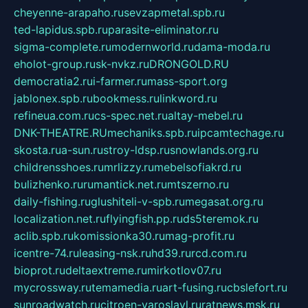
cheyenne-arapaho.ru
sevzapmetal.spb.ru
ted-lapidus.spb.ru
parasite-eliminator.ru
sigma-complete.ru
modernworld.ru
dama-moda.ru
eholot-group.ru
sk-nvkz.ru
DRONGOLD.RU
democratia2.ru
i-farmer.ru
mass-sport.org
jablonex.spb.ru
bookmess.ru
linkword.ru
refineua.com.ru
cs-spec.net.ru
altay-mebel.ru
DNK-THEATRE.RU
mechaniks.spb.ru
ipcamtechage.ru
skosta.ru
a-sun.ru
stroy-ldsp.ru
snowlands.org.ru
childrensshoes.ru
mrlizzy.ru
mebelsofiakrd.ru
bulizhenko.ru
rumantick.net.ru
mtszerno.ru
daily-fishing.ru
glushiteli-v-spb.ru
megasat.org.ru
localization.net.ru
flyingfish.pp.ru
ds5teremok.ru
aclib.spb.ru
komissionka30.ru
mag-profit.ru
icentre-74.ru
leasing-nsk.ru
hd39.ru
rcd.com.ru
bioprot.ru
deltaextreme.ru
mirkotlov07.ru
mycrossway.ru
temamedia.ru
art-fusing.ru
cbslefort.ru
sunroadwatch.ru
citroen-yaroslavl.ru
ratnews.msk.ru