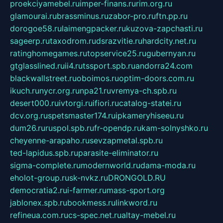
proekciyamebel.ru
imper-finans.ru
rim.org.ru
glamourai.ru
brassminus.ru
zabor-pro.ru
ftn.pp.ru
dorogoe58.ru
laimengpacker.ru
kuzova-zapchasti.ru
sageerp.ru
taxodrom.ru
dsrazvitie.ru
hardcity.net.ru
ratinghomegames.ru
topservice25.ru
gubernyan.ru
gtglasslined.ru
ii4.ru
tssport.spb.ru
andorra24.com
blackwallstreet.ru
oboimos.ru
optim-doors.com.ru
ikuch.ru
nycr.org.ru
npa21.ru
vremya-ch.spb.ru
desert000.ru
ivtorgi.ru
ifiori.ru
catalog-statei.ru
dcv.org.ru
spetsmaster174.ru
ipkameryhiseeu.ru
dum26.ru
ruspol.spb.ru
fr-opendp.ru
kam-solnyshko.ru
cheyenne-arapaho.ru
sevzapmetal.spb.ru
ted-lapidus.spb.ru
parasite-eliminator.ru
sigma-complete.ru
modernworld.ru
dama-moda.ru
eholot-group.ru
sk-nvkz.ru
DRONGOLD.RU
democratia2.ru
i-farmer.ru
mass-sport.org
jablonex.spb.ru
bookmess.ru
linkword.ru
refineua.com.ru
cs-spec.net.ru
altay-mebel.ru