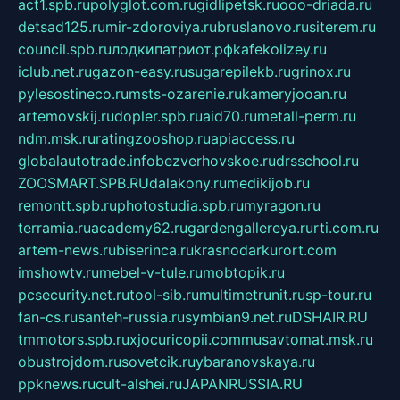
act1.spb.ru
polyglot.com.ru
gidlipetsk.ru
ooo-driada.ru
detsad125.ru
mir-zdoroviya.ru
bruslanovo.ru
siterem.ru
council.spb.ru
лодкипатриот.рф
kafekolizey.ru
iclub.net.ru
gazon-easy.ru
sugarepilekb.ru
grinox.ru
pylesostineco.ru
msts-ozarenie.ru
kameryjooan.ru
artemovskij.ru
dopler.spb.ru
aid70.ru
metall-perm.ru
ndm.msk.ru
ratingzooshop.ru
apiaccess.ru
globalautotrade.info
bezverhovskoe.ru
drsschool.ru
ZOOSMART.SPB.RU
dalakony.ru
medikijob.ru
remontt.spb.ru
photostudia.spb.ru
myragon.ru
terramia.ru
academy62.ru
gardengallereya.ru
rti.com.ru
artem-news.ru
biserinca.ru
krasnodarkurort.com
imshowtv.ru
mebel-v-tule.ru
mobtopik.ru
pcsecurity.net.ru
tool-sib.ru
multimetrunit.ru
sp-tour.ru
fan-cs.ru
santeh-russia.ru
symbian9.net.ru
DSHAIR.RU
tmmotors.spb.ru
xjocuricopii.com
musavtomat.msk.ru
obustrojdom.ru
sovetcik.ru
ybaranovskaya.ru
ppknews.ru
cult-alshei.ru
JAPANRUSSIA.RU