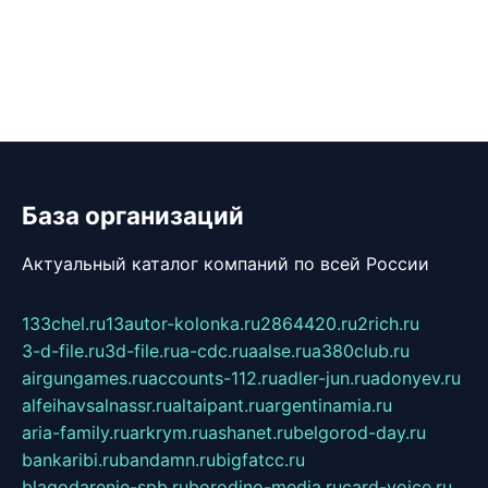
База организаций
Актуальный каталог компаний по всей России
133chel.ru
13autor-kolonka.ru
2864420.ru
2rich.ru
3-d-file.ru
3d-file.ru
a-cdc.ru
aalse.ru
a380club.ru
airgungames.ru
accounts-112.ru
adler-jun.ru
adonyev.ru
alfeihavsalnassr.ru
altaipant.ru
argentinamia.ru
aria-family.ru
arkrym.ru
ashanet.ru
belgorod-day.ru
bankaribi.ru
bandamn.ru
bigfatcc.ru
blagodarenie-spb.ru
borodino-media.ru
card-voice.ru