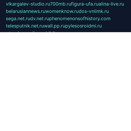
vlkargalev-studio.ru
700mb.ru
figura-ufa.ru
alina-live.ru
belarusiannews.ru
womenknow.ru
dos-vniimk.ru
sega.net.ru
dv.net.ru
phenomenonsofhistory.com
telesputnik.net.ru
wall.pp.ru
pylesosroidmi.ru
gtc-clan.ru
cligs.ru
bibikazap.ru
popova.org.ru
netwhistler.spb.ru
bellvil.ru
bonzon.ru
iss-vladik.ru
defiparis.net.ru
las-gryzas.ru
amku.ru
electednews.spb.ru
feather.org.ru
spar72.ru
tankiigri.ru
dominus.com.ru
ibtree.ru
sanykool.pp.ru
unixlib.org.ru
menatep.spb.ru
gartenterrassen.ru
printeka.ru
skvozilka.com.ru
parkovka-pub.ru
lovemobi.ru
art-ru.ru
emulatorz.com.ru
alucomp.com.ru
tatforum.com.ru
alternativa-profi.ru
dermakler.ru
artsurvey.ru
aredir.ru
khimspas.ru
centr-maxi.ru
2018r.ru
bort-stomer-defort.ru
professional2.ru
gibsons.ru
artselena.ru
art-pilot.ru
ingredient.spb.ru
npfpolimer.spb.ru
argentum.spb.ru
hom-edu.ru
af-num.ru
cashadvanceamericasev.org
trexp.spb.ru