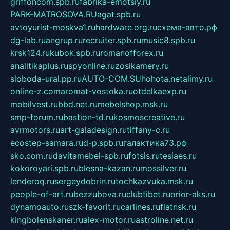
griffoncom.spb.ru
fabrika-emotsiy.ru
PARK-MATROSOVA.RU
agat.spb.ru
avtoyurist-moskva1.ru
hardware.org.ru
схема-авто.рф
dg-lab.ru
angrup.ru
recruiter.spb.ru
music8.spb.ru
krsk124.ru
kubok.spb.ru
romanofforex.ru
analitikaplus.ru
spyonline.ru
zosikamery.ru
sloboda-ural.pp.ru
AUTO-COM.SU
hohota.net
alimy.ru
online-z.com
aromat-vostoka.ru
otdelkaexp.ru
mobilvest.ru
bbd.net.ru
mebelshop.msk.ru
smp-forum.ru
bastion-td.ru
kosmoscreative.ru
avrmotors.ru
art-galadesign.ru
tiffany-c.ru
ecostep-samara.ru
d-p.spb.ru
галактика73.рф
sko.com.ru
davitamebel-spb.ru
fotsis.ru
tesiaes.ru
kokoroyari.spb.ru
blesna-kazan.ru
mossilver.ru
lenderoq.ru
sergeydobrin.ru
tochkazvuka.msk.ru
people-of-art.ru
bezzubova.ru
clubtibet.ru
orior-aks.ru
dynamoauto.ru
szk-favorit.ru
carlines.ru
flatnsk.ru
kingbolenskaner.ru
alex-motor.ru
astroline.net.ru