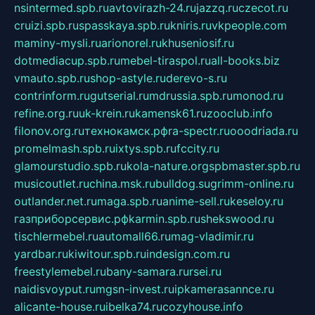
nsintermed.spb.ru
avtovirazh-24.ru
jazzq.ru
czecot.ru
cruizi.spb.ru
spasskaya.spb.ru
kniris.ru
vkpeople.com
maminy-mysli.ru
arionorel.ru
khuseniosif.ru
dotmediacup.spb.ru
mebel-tiraspol.ru
all-books.biz
vmauto.spb.ru
shop-astyle.ru
derevo-s.ru
contrinform.ru
gutserial.ru
mdrussia.spb.ru
monod.ru
refine.org.ru
uk-krein.ru
kamensk61.ru
zooclub.info
filonov.org.ru
технокамск.рф
ra-spectr.ru
ooodriada.ru
promelmash.spb.ru
ixtys.spb.ru
fccity.ru
glamourstudio.spb.ru
kola-nature.org
spbmaster.spb.ru
musicoutlet.ru
china.msk.ru
bulldog.su
grimm-online.ru
outlander.net.ru
maga.spb.ru
anime-sell.ru
keseloy.ru
газприборсервис.рф
karmin.spb.ru
shekswood.ru
tischlermebel.ru
automall66.ru
mag-vladimir.ru
yardbar.ru
kiwitour.spb.ru
indesign.com.ru
freestylemebel.ru
bany-samara.ru
rsei.ru
naidisvoyput.ru
mgsn-invest.ru
ipkamerasannce.ru
alicante-house.ru
ibelka74.ru
cozyhouse.info