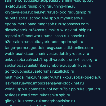
sarmiento.spb.su
extelopedia.ru
lammin-suo.spb.ru
iskatour.spb.ru
snpi.org.ru
running-line.ru
krygeva-spa.ru
chel.net.ru
rust-loco.ru
dugshop.ru
hl-beta.spb.ru
school494.spb.ru
mymubaby.ru
epoha-metalband.ru
ngr.spb.ru
rusgosnews.com
dieselvostok.ru
24hostel.msk.ru
w-dev.ru
f-ship.ru
regsmi.ru
filmnetwork.ru
malinasp.ru
kinosvin.ru
h2o-salon.ru
malutkayork.ru
deltaprim.spb.ru
tango-perm.ru
gooddir.ru
sgv.su
multiki-online.com
webkrasotki.com
cherinvest.ru
detskiy-ostrov.ru
ankou.spb.ru
alvesta1.ru
pdf-creator.ru
nix-files.org.ru
sakhatoday.ru
elektrikersymboler.ru
sputnikyes.ru
golf2club.msk.ru
aeforums.ru
zallclub.ru
multimodal.msk.ru
habaigry.ru
haikko.ru
sobakopedia.ru
isz-fest.ru
ewnc.info
screensaver-clock.net.ru
volnav.spb.ru
comnat.ru
npf.net.ru
7bit.pp.ru
kalugatur.ru
tesiaes.ru
card.com.ru
kazanka.spb.ru
gildiya-kuznecov.ru
kameryboavision.ru