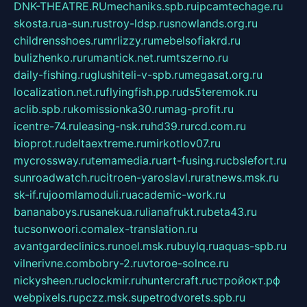
DNK-THEATRE.RU
mechaniks.spb.ru
ipcamtechage.ru
skosta.ru
a-sun.ru
stroy-ldsp.ru
snowlands.org.ru
childrensshoes.ru
mrlizzy.ru
mebelsofiakrd.ru
bulizhenko.ru
rumantick.net.ru
mtszerno.ru
daily-fishing.ru
glushiteli-v-spb.ru
megasat.org.ru
localization.net.ru
flyingfish.pp.ru
ds5teremok.ru
aclib.spb.ru
komissionka30.ru
mag-profit.ru
icentre-74.ru
leasing-nsk.ru
hd39.ru
rcd.com.ru
bioprot.ru
deltaextreme.ru
mirkotlov07.ru
mycrossway.ru
temamedia.ru
art-fusing.ru
cbslefort.ru
sunroadwatch.ru
citroen-yaroslavl.ru
ratnews.msk.ru
sk-if.ru
joomlamoduli.ru
academic-work.ru
bananaboys.ru
sanekua.ru
lianafrukt.ru
beta43.ru
tucsonwoori.com
alex-translation.ru
avantgardeclinics.ru
noel.msk.ru
buylq.ru
aquas-spb.ru
vilnerivne.com
bobry-2.ru
vtoroe-solnce.ru
nickysheen.ru
clockmir.ru
huntercraft.ru
стройокт.рф
webpixels.ru
pczz.msk.su
petrodvorets.spb.ru