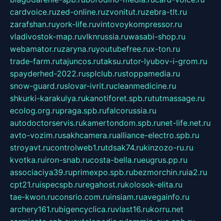
cardvoice.ru
zed-online.ru
zvonitut.ru
zebra-tlt.ru
zarafshan.ru
york-life.ru
vintovoykompressor.ru
vladivostok-map.ru
vlknrussia.ru
wasabi-shop.ru
webamator.ru
zaryna.ru
youtubefree.ru
x-ton.ru
trade-farm.ru
tajuncos.ru
taksu.ru
tor-lyubov-i-grom.ru
spayderhed-2022.ru
splclub.ru
stoppamedia.ru
snow-guard.ru
slovar-ivrit.ru
cleanmedicine.ru
shkurki-karakulya.ru
kanotiforet.spb.ru
tutmassage.ru
ecolog.org.ru
praga.spb.ru
falcorussia.ru
autodoctorservis.ru
kamertondom.spb.ru
net-life.net.ru
avto-vozim.ru
sakhcamera.ru
alliance-electro.spb.ru
stroyavt.ru
controlweb1.ru
tdsak74.ru
kinzozo-ru.ru
kvotka.ru
iron-snab.ru
costa-bella.ru
eugrus.pp.ru
associaciya39.ru
primexpo.spb.ru
bezmorchin.ru
ia2.ru
cpt21.ru
ispecspb.ru
regahost.ru
kolosok-elita.ru
tae-kwon.ru
consrio.com.ru
insiam.ru
avegainfo.ru
archery161.ru
bigencyclica.ru
vlast16.ru
korru.net