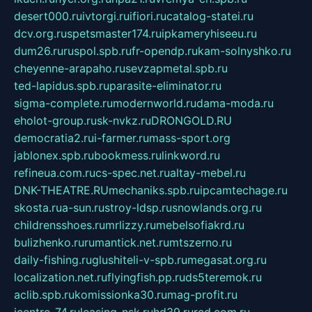
desert000.ru
ivtorgi.ru
ifiori.ru
catalog-statei.ru
dcv.org.ru
spetsmaster174.ru
ipkameryhiseeu.ru
dum26.ru
ruspol.spb.ru
fr-opendp.ru
kam-solnyshko.ru
cheyenne-arapaho.ru
sevzapmetal.spb.ru
ted-lapidus.spb.ru
parasite-eliminator.ru
sigma-complete.ru
modernworld.ru
dama-moda.ru
eholot-group.ru
sk-nvkz.ru
DRONGOLD.RU
democratia2.ru
i-farmer.ru
mass-sport.org
jablonex.spb.ru
bookmess.ru
linkword.ru
refineua.com.ru
cs-spec.net.ru
altay-mebel.ru
DNK-THEATRE.RU
mechaniks.spb.ru
ipcamtechage.ru
skosta.ru
a-sun.ru
stroy-ldsp.ru
snowlands.org.ru
childrensshoes.ru
mrlizzy.ru
mebelsofiakrd.ru
bulizhenko.ru
rumantick.net.ru
mtszerno.ru
daily-fishing.ru
glushiteli-v-spb.ru
megasat.org.ru
localization.net.ru
flyingfish.pp.ru
ds5teremok.ru
aclib.spb.ru
komissionka30.ru
mag-profit.ru
icentre-74.ru
leasing-nsk.ru
hd39.ru
rcd.com.ru