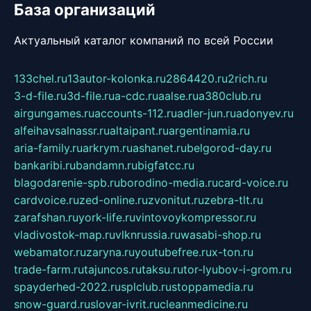
База организаций
Актуальный каталог компаний по всей России
133chel.ru
13autor-kolonka.ru
2864420.ru
2rich.ru
3-d-file.ru
3d-file.ru
a-cdc.ru
aalse.ru
a380club.ru
airgungames.ru
accounts-112.ru
adler-jun.ru
adonyev.ru
alfeihavsalnassr.ru
altaipant.ru
argentinamia.ru
aria-family.ru
arkrym.ru
ashanet.ru
belgorod-day.ru
bankaribi.ru
bandamn.ru
bigfatcc.ru
blagodarenie-spb.ru
borodino-media.ru
card-voice.ru
cardvoice.ru
zed-online.ru
zvonitut.ru
zebra-tlt.ru
zarafshan.ru
york-life.ru
vintovoykompressor.ru
vladivostok-map.ru
vlknrussia.ru
wasabi-shop.ru
webamator.ru
zaryna.ru
youtubefree.ru
x-ton.ru
trade-farm.ru
tajuncos.ru
taksu.ru
tor-lyubov-i-grom.ru
spayderhed-2022.ru
splclub.ru
stoppamedia.ru
snow-guard.ru
slovar-ivrit.ru
cleanmedicine.ru