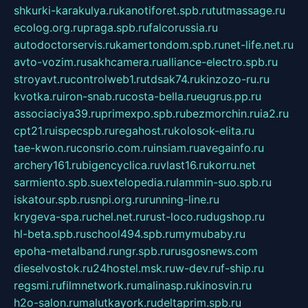
shkurki-karakulya.ru
kanotiforet.spb.ru
tutmassage.ru
ecolog.org.ru
praga.spb.ru
falcorussia.ru
autodoctorservis.ru
kamertondom.spb.ru
net-life.net.ru
avto-vozim.ru
sakhcamera.ru
alliance-electro.spb.ru
stroyavt.ru
controlweb1.ru
tdsak74.ru
kinzozo-ru.ru
kvotka.ru
iron-snab.ru
costa-bella.ru
eugrus.pp.ru
associaciya39.ru
primexpo.spb.ru
bezmorchin.ru
ia2.ru
cpt21.ru
ispecspb.ru
regahost.ru
kolosok-elita.ru
tae-kwon.ru
consrio.com.ru
insiam.ru
avegainfo.ru
archery161.ru
bigencyclica.ru
vlast16.ru
korru.net
sarmiento.spb.su
extelopedia.ru
lammin-suo.spb.ru
iskatour.spb.ru
snpi.org.ru
running-line.ru
krygeva-spa.ru
chel.net.ru
rust-loco.ru
dugshop.ru
hl-beta.spb.ru
school494.spb.ru
mymubaby.ru
epoha-metalband.ru
ngr.spb.ru
rusgosnews.com
dieselvostok.ru
24hostel.msk.ru
w-dev.ru
f-ship.ru
regsmi.ru
filmnetwork.ru
malinasp.ru
kinosvin.ru
h2o-salon.ru
malutkayork.ru
deltaprim.spb.ru