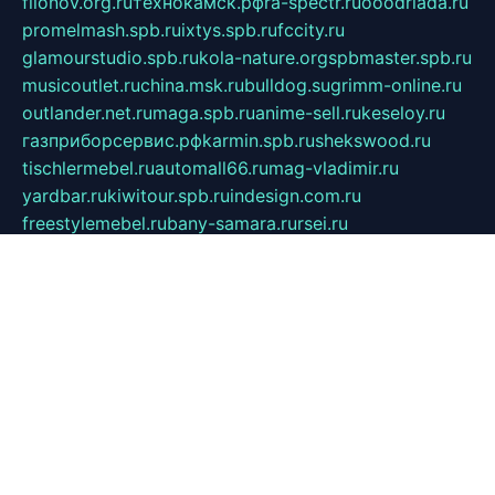
filonov.org.ru
технокамск.рф
ra-spectr.ru
ooodriada.ru
promelmash.spb.ru
ixtys.spb.ru
fccity.ru
glamourstudio.spb.ru
kola-nature.org
spbmaster.spb.ru
musicoutlet.ru
china.msk.ru
bulldog.su
grimm-online.ru
outlander.net.ru
maga.spb.ru
anime-sell.ru
keseloy.ru
газприборсервис.рф
karmin.spb.ru
shekswood.ru
tischlermebel.ru
automall66.ru
mag-vladimir.ru
yardbar.ru
kiwitour.spb.ru
indesign.com.ru
freestylemebel.ru
bany-samara.ru
rsei.ru
naidisvoyput.ru
mgsn-invest.ru
ipkamerasannce.ru
alicante-house.ru
ibelka74.ru
cozyhouse.info
vlkargalev-studio.ru
700mb.ru
figura-ufa.ru
alina-live.ru
belarusiannews.ru
womenknow.ru
dos-vniimk.ru
sega.net.ru
dv.net.ru
phenomenonsofhistory.com
telesputnik.net.ru
wall.pp.ru
pylesosroidmi.ru
gtc-clan.ru
cligs.ru
bibikazap.ru
popova.org.ru
netwhistler.spb.ru
bellvil.ru
bonzon.ru
iss-vladik.ru
defiparis.net.ru
las-gryzas.ru
amku.ru