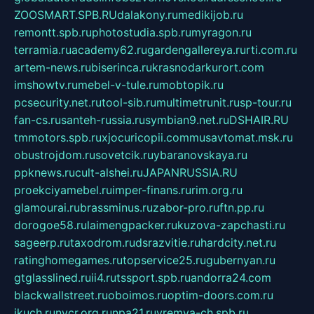
ZOOSMART.SPB.RU
dalakony.ru
medikijob.ru
remontt.spb.ru
photostudia.spb.ru
myragon.ru
terramia.ru
academy62.ru
gardengallereya.ru
rti.com.ru
artem-news.ru
biserinca.ru
krasnodarkurort.com
imshowtv.ru
mebel-v-tule.ru
mobtopik.ru
pcsecurity.net.ru
tool-sib.ru
multimetrunit.ru
sp-tour.ru
fan-cs.ru
santeh-russia.ru
symbian9.net.ru
DSHAIR.RU
tmmotors.spb.ru
xjocuricopii.com
musavtomat.msk.ru
obustrojdom.ru
sovetcik.ru
ybaranovskaya.ru
ppknews.ru
cult-alshei.ru
JAPANRUSSIA.RU
proekciyamebel.ru
imper-finans.ru
rim.org.ru
glamourai.ru
brassminus.ru
zabor-pro.ru
ftn.pp.ru
dorogoe58.ru
laimengpacker.ru
kuzova-zapchasti.ru
sageerp.ru
taxodrom.ru
dsrazvitie.ru
hardcity.net.ru
ratinghomegames.ru
topservice25.ru
gubernyan.ru
gtglasslined.ru
ii4.ru
tssport.spb.ru
andorra24.com
blackwallstreet.ru
oboimos.ru
optim-doors.com.ru
ikuch.ru
nycr.org.ru
npa21.ru
vremya-ch.spb.ru