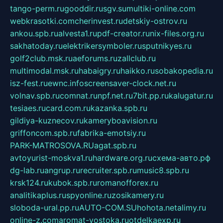
tango-perm.ru
gooddir.ru
sgv.su
multiki-online.com
webkrasotki.com
cherinvest.ru
detskiy-ostrov.ru
ankou.spb.ru
alvesta1.ru
pdf-creator.ru
nix-files.org.ru
sakhatoday.ru
elektrikersymboler.ru
sputnikyes.ru
golf2club.msk.ru
aeforums.ru
zallclub.ru
multimodal.msk.ru
habaigry.ru
haikko.ru
sobakopedia.ru
isz-fest.ru
ewnc.info
screensaver-clock.net.ru
volnav.spb.ru
comnat.ru
npf.net.ru
7bit.pp.ru
kalugatur.ru
tesiaes.ru
card.com.ru
kazanka.spb.ru
gildiya-kuznecov.ru
kameryboavision.ru
griffoncom.spb.ru
fabrika-emotsiy.ru
PARK-MATROSOVA.RU
agat.spb.ru
avtoyurist-moskva1.ru
hardware.org.ru
схема-авто.рф
dg-lab.ru
angrup.ru
recruiter.spb.ru
music8.spb.ru
krsk124.ru
kubok.spb.ru
romanofforex.ru
analitikaplus.ru
spyonline.ru
zosikamery.ru
sloboda-ural.pp.ru
AUTO-COM.SU
hohota.net
alimy.ru
online-z.com
aromat-vostoka.ru
otdelkaexp.ru