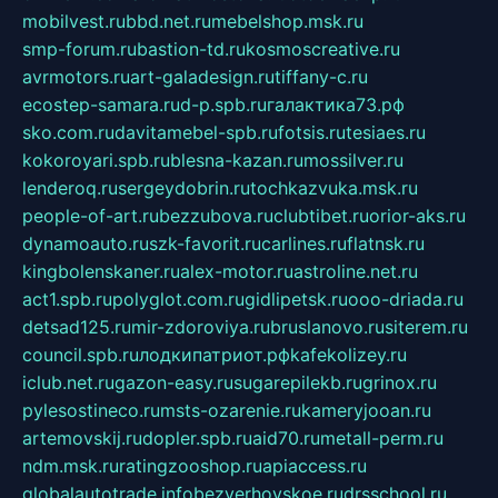
mobilvest.ru
bbd.net.ru
mebelshop.msk.ru
smp-forum.ru
bastion-td.ru
kosmoscreative.ru
avrmotors.ru
art-galadesign.ru
tiffany-c.ru
ecostep-samara.ru
d-p.spb.ru
галактика73.рф
sko.com.ru
davitamebel-spb.ru
fotsis.ru
tesiaes.ru
kokoroyari.spb.ru
blesna-kazan.ru
mossilver.ru
lenderoq.ru
sergeydobrin.ru
tochkazvuka.msk.ru
people-of-art.ru
bezzubova.ru
clubtibet.ru
orior-aks.ru
dynamoauto.ru
szk-favorit.ru
carlines.ru
flatnsk.ru
kingbolenskaner.ru
alex-motor.ru
astroline.net.ru
act1.spb.ru
polyglot.com.ru
gidlipetsk.ru
ooo-driada.ru
detsad125.ru
mir-zdoroviya.ru
bruslanovo.ru
siterem.ru
council.spb.ru
лодкипатриот.рф
kafekolizey.ru
iclub.net.ru
gazon-easy.ru
sugarepilekb.ru
grinox.ru
pylesostineco.ru
msts-ozarenie.ru
kameryjooan.ru
artemovskij.ru
dopler.spb.ru
aid70.ru
metall-perm.ru
ndm.msk.ru
ratingzooshop.ru
apiaccess.ru
globalautotrade.info
bezverhovskoe.ru
drsschool.ru