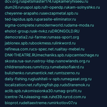
dcv.org.ru
spetsmaster174.ru
ipkameryhiseeu.ru
dum26.ru
ruspol.spb.ru
fr-opendp.ru
kam-solnyshko.ru
cheyenne-arapaho.ru
sevzapmetal.spb.ru
ted-lapidus.spb.ru
parasite-eliminator.ru
sigma-complete.ru
modernworld.ru
dama-moda.ru
eholot-group.ru
sk-nvkz.ru
DRONGOLD.RU
democratia2.ru
i-farmer.ru
mass-sport.org
jablonex.spb.ru
bookmess.ru
linkword.ru
refineua.com.ru
cs-spec.net.ru
altay-mebel.ru
DNK-THEATRE.RU
mechaniks.spb.ru
ipcamtechage.ru
skosta.ru
a-sun.ru
stroy-ldsp.ru
snowlands.org.ru
childrensshoes.ru
mrlizzy.ru
mebelsofiakrd.ru
bulizhenko.ru
rumantick.net.ru
mtszerno.ru
daily-fishing.ru
glushiteli-v-spb.ru
megasat.org.ru
localization.net.ru
flyingfish.pp.ru
ds5teremok.ru
aclib.spb.ru
komissionka30.ru
mag-profit.ru
icentre-74.ru
leasing-nsk.ru
hd39.ru
rcd.com.ru
bioprot.ru
deltaextreme.ru
mirkotlov07.ru