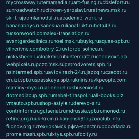
mycrossway.ru
temamedia.ru
art-fusing.ru
cbslefort.ru
sunroadwatch.ru
citroen-yaroslavl.ru
ratnews.msk.ru
sk-if.ru
joomlamoduli.ru
academic-work.ru
bananaboys.ru
sanekua.ru
lianafrukt.ru
beta43.ru
tucsonwoori.com
alex-translation.ru
avantgardeclinics.ru
noel.msk.ru
buylq.ru
aquas-spb.ru
vilnerivne.com
bobry-2.ru
vtoroe-solnce.ru
nickysheen.ru
clockmir.ru
huntercraft.ru
стройокт.рф
webpixels.ru
pczz.msk.su
petrodvorets.spb.ru
nsintermed.spb.ru
avtovirazh-24.ru
jazzq.ru
czecot.ru
cruizi.spb.ru
spasskaya.spb.ru
kniris.ru
vkpeople.com
maminy-mysli.ru
arionorel.ru
khuseniosif.ru
dotmediacup.spb.ru
mebel-tiraspol.ru
all-books.biz
vmauto.spb.ru
shop-astyle.ru
derevo-s.ru
contrinform.ru
gutserial.ru
mdrussia.spb.ru
monod.ru
refine.org.ru
uk-krein.ru
kamensk61.ru
zooclub.info
filonov.org.ru
технокамск.рф
ra-spectr.ru
ooodriada.ru
promelmash.spb.ru
ixtys.spb.ru
fccity.ru