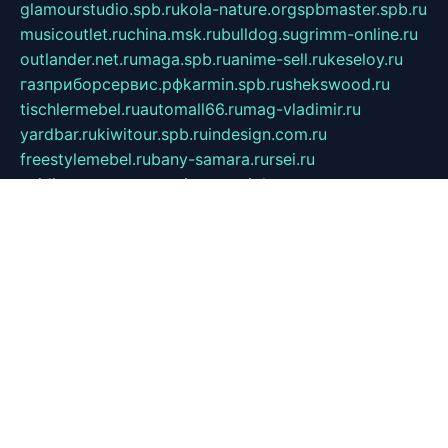
glamourstudio.spb.ru
kola-nature.org
spbmaster.spb.ru
musicoutlet.ru
china.msk.ru
bulldog.su
grimm-online.ru
outlander.net.ru
maga.spb.ru
anime-sell.ru
keseloy.ru
газприборсервис.рф
karmin.spb.ru
shekswood.ru
tischlermebel.ru
automall66.ru
mag-vladimir.ru
yardbar.ru
kiwitour.spb.ru
indesign.com.ru
freestylemebel.ru
bany-samara.ru
rsei.ru
naidisvoyput.ru
mgsn-invest.ru
ipkamerasannce.ru
alicante-house.ru
ibelka74.ru
cozyhouse.info
vlkargalev-studio.ru
700mb.ru
figura-ufa.ru
alina-live.ru
belarusiannews.ru
womenknow.ru
dos-vniimk.ru
sega.net.ru
dv.net.ru
phenomenonsofhistory.com
telesputnik.net.ru
wall.pp.ru
pylesosroidmi.ru
gtc-clan.ru
cligs.ru
bibikazap.ru
popova.org.ru
netwhistler.spb.ru
bellvil.ru
bonzon.ru
iss-vladik.ru
defiparis.net.ru
las-gryzas.ru
amku.ru
electednews.spb.ru
feather.org.ru
spar72.ru
tankiigri.ru
dominus.com.ru
ibtree.ru
sanykool.pp.ru
unixlib.org.ru