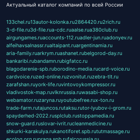
Актуальный каталог компаний по всей России
133chel.ru
13autor-kolonka.ru
2864420.ru
2rich.ru
3-d-file.ru
3d-file.ru
a-cdc.ru
aalse.ru
a380club.ru
airgungames.ru
accounts-112.ru
adler-jun.ru
adonyev.ru
alfeihavsalnassr.ru
altaipant.ru
argentinamia.ru
aria-family.ru
arkrym.ru
ashanet.ru
belgorod-day.ru
bankaribi.ru
bandamn.ru
bigfatcc.ru
blagodarenie-spb.ru
borodino-media.ru
card-voice.ru
cardvoice.ru
zed-online.ru
zvonitut.ru
zebra-tlt.ru
zarafshan.ru
york-life.ru
vintovoykompressor.ru
vladivostok-map.ru
vlknrussia.ru
wasabi-shop.ru
webamator.ru
zaryna.ru
youtubefree.ru
x-ton.ru
trade-farm.ru
tajuncos.ru
taksu.ru
tor-lyubov-i-grom.ru
spayderhed-2022.ru
splclub.ru
stoppamedia.ru
snow-guard.ru
slovar-ivrit.ru
cleanmedicine.ru
shkurki-karakulya.ru
kanotiforet.spb.ru
tutmassage.ru
ecolog.org.ru
praga.spb.ru
falcorussia.ru