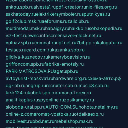
ankou.spb.ru
alvesta1.ru
pdf-creator.ru
nix-files.org.ru
sakhatoday.ru
elektrikersymboler.ru
sputnikyes.ru
golf2club.msk.ru
aeforums.ru
zallclub.ru
multimodal.msk.ru
habaigry.ru
haikko.ru
sobakopedia.ru
isz-fest.ru
ewnc.info
screensaver-clock.net.ru
volnav.spb.ru
comnat.ru
npf.net.ru
7bit.pp.ru
kalugatur.ru
tesiaes.ru
card.com.ru
kazanka.spb.ru
gildiya-kuznecov.ru
kameryboavision.ru
griffoncom.spb.ru
fabrika-emotsiy.ru
PARK-MATROSOVA.RU
agat.spb.ru
avtoyurist-moskva1.ru
hardware.org.ru
схема-авто.рф
dg-lab.ru
angrup.ru
recruiter.spb.ru
music8.spb.ru
krsk124.ru
kubok.spb.ru
romanofforex.ru
analitikaplus.ru
spyonline.ru
zosikamery.ru
sloboda-ural.pp.ru
AUTO-COM.SU
hohota.net
alimy.ru
online-z.com
aromat-vostoka.ru
otdelkaexp.ru
mobilvest.ru
bbd.net.ru
mebelshop.msk.ru