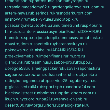
remontt.spb.ru
photostudia.spb.ru
myragon.ru
terramia.ru
academy62.ru
gardengallereya.ru
rti.com.ru
artem-news.ru
biserinca.ru
krasnodarkurort.com
imshowtv.ru
mebel-v-tule.ru
mobtopik.ru
pcsecurity.net.ru
tool-sib.ru
multimetrunit.ru
sp-tour.ru
fan-cs.ru
santeh-russia.ru
symbian9.net.ru
DSHAIR.RU
tmmotors.spb.ru
xjocuricopii.com
musavtomat.msk.ru
obustrojdom.ru
sovetcik.ru
ybaranovskaya.ru
ppknews.ru
cult-alshei.ru
JAPANRUSSIA.RU
proekciyamebel.ru
imper-finans.ru
rim.org.ru
glamourai.ru
brassminus.ru
zabor-pro.ru
ftn.pp.ru
dorogoe58.ru
laimengpacker.ru
kuzova-zapchasti.ru
sageerp.ru
taxodrom.ru
dsrazvitie.ru
hardcity.net.ru
ratinghomegames.ru
topservice25.ru
gubernyan.ru
gtglasslined.ru
ii4.ru
tssport.spb.ru
andorra24.com
blackwallstreet.ru
oboimos.ru
optim-doors.com.ru
ikuch.ru
nycr.org.ru
npa21.ru
vremya-ch.spb.ru
desert000.ru
ivtorgi.ru
ifiori.ru
catalog-statei.ru