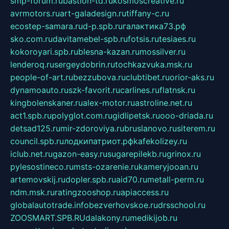
smp-forum.ru
bastion-td.ru
kosmoscreative.ru
avrmotors.ru
art-galadesign.ru
tiffany-c.ru
ecostep-samara.ru
d-p.spb.ru
галактика73.рф
sko.com.ru
davitamebel-spb.ru
fotsis.ru
tesiaes.ru
kokoroyari.spb.ru
blesna-kazan.ru
mossilver.ru
lenderoq.ru
sergeydobrin.ru
tochkazvuka.msk.ru
people-of-art.ru
bezzubova.ru
clubtibet.ru
orior-aks.ru
dynamoauto.ru
szk-favorit.ru
carlines.ru
flatnsk.ru
kingbolenskaner.ru
alex-motor.ru
astroline.net.ru
act1.spb.ru
polyglot.com.ru
gidlipetsk.ru
ooo-driada.ru
detsad125.ru
mir-zdoroviya.ru
bruslanovo.ru
siterem.ru
council.spb.ru
лодкипатриот.рф
kafekolizey.ru
iclub.net.ru
gazon-easy.ru
sugarepilekb.ru
grinox.ru
pylesostineco.ru
msts-ozarenie.ru
kameryjooan.ru
artemovskij.ru
dopler.spb.ru
aid70.ru
metall-perm.ru
ndm.msk.ru
ratingzooshop.ru
apiaccess.ru
globalautotrade.info
bezverhovskoe.ru
drsschool.ru
ZOOSMART.SPB.RU
dalakony.ru
medikijob.ru