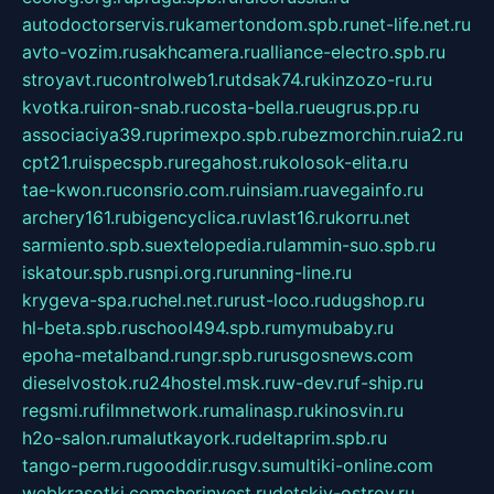
autodoctorservis.ru
kamertondom.spb.ru
net-life.net.ru
avto-vozim.ru
sakhcamera.ru
alliance-electro.spb.ru
stroyavt.ru
controlweb1.ru
tdsak74.ru
kinzozo-ru.ru
kvotka.ru
iron-snab.ru
costa-bella.ru
eugrus.pp.ru
associaciya39.ru
primexpo.spb.ru
bezmorchin.ru
ia2.ru
cpt21.ru
ispecspb.ru
regahost.ru
kolosok-elita.ru
tae-kwon.ru
consrio.com.ru
insiam.ru
avegainfo.ru
archery161.ru
bigencyclica.ru
vlast16.ru
korru.net
sarmiento.spb.su
extelopedia.ru
lammin-suo.spb.ru
iskatour.spb.ru
snpi.org.ru
running-line.ru
krygeva-spa.ru
chel.net.ru
rust-loco.ru
dugshop.ru
hl-beta.spb.ru
school494.spb.ru
mymubaby.ru
epoha-metalband.ru
ngr.spb.ru
rusgosnews.com
dieselvostok.ru
24hostel.msk.ru
w-dev.ru
f-ship.ru
regsmi.ru
filmnetwork.ru
malinasp.ru
kinosvin.ru
h2o-salon.ru
malutkayork.ru
deltaprim.spb.ru
tango-perm.ru
gooddir.ru
sgv.su
multiki-online.com
webkrasotki.com
cherinvest.ru
detskiy-ostrov.ru