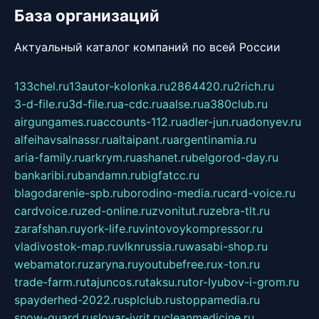
База организаций
Актуальный каталог компаний по всей России
133chel.ru
13autor-kolonka.ru
2864420.ru
2rich.ru
3-d-file.ru
3d-file.ru
a-cdc.ru
aalse.ru
a380club.ru
airgungames.ru
accounts-112.ru
adler-jun.ru
adonyev.ru
alfeihavsalnassr.ru
altaipant.ru
argentinamia.ru
aria-family.ru
arkrym.ru
ashanet.ru
belgorod-day.ru
bankaribi.ru
bandamn.ru
bigfatcc.ru
blagodarenie-spb.ru
borodino-media.ru
card-voice.ru
cardvoice.ru
zed-online.ru
zvonitut.ru
zebra-tlt.ru
zarafshan.ru
york-life.ru
vintovoykompressor.ru
vladivostok-map.ru
vlknrussia.ru
wasabi-shop.ru
webamator.ru
zaryna.ru
youtubefree.ru
x-ton.ru
trade-farm.ru
tajuncos.ru
taksu.ru
tor-lyubov-i-grom.ru
spayderhed-2022.ru
splclub.ru
stoppamedia.ru
snow-guard.ru
slovar-ivrit.ru
cleanmedicine.ru