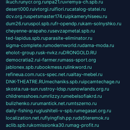
ikuch.ru
nycr.org.ru
npa21.ru
vremya-ch.spb.ru
desert000.ru
ivtorgi.ru
ifiori.ru
catalog-statei.ru
dcv.org.ru
spetsmaster174.ru
ipkameryhiseeu.ru
dum26.ru
ruspol.spb.ru
fr-opendp.ru
kam-solnyshko.ru
cheyenne-arapaho.ru
sevzapmetal.spb.ru
ted-lapidus.spb.ru
parasite-eliminator.ru
sigma-complete.ru
modernworld.ru
dama-moda.ru
eholot-group.ru
sk-nvkz.ru
DRONGOLD.RU
democratia2.ru
i-farmer.ru
mass-sport.org
jablonex.spb.ru
bookmess.ru
linkword.ru
refineua.com.ru
cs-spec.net.ru
altay-mebel.ru
DNK-THEATRE.RU
mechaniks.spb.ru
ipcamtechage.ru
skosta.ru
a-sun.ru
stroy-ldsp.ru
snowlands.org.ru
childrensshoes.ru
mrlizzy.ru
mebelsofiakrd.ru
bulizhenko.ru
rumantick.net.ru
mtszerno.ru
daily-fishing.ru
glushiteli-v-spb.ru
megasat.org.ru
localization.net.ru
flyingfish.pp.ru
ds5teremok.ru
aclib.spb.ru
komissionka30.ru
mag-profit.ru