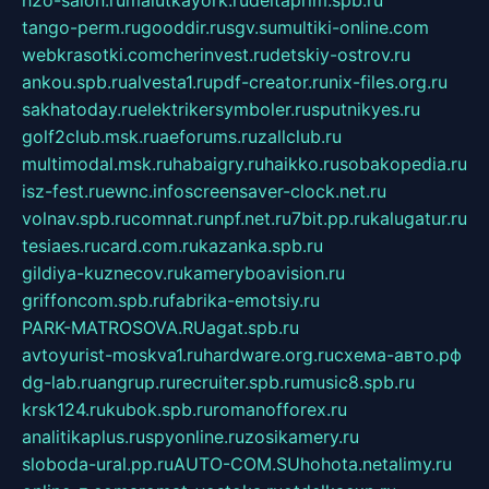
tango-perm.ru
gooddir.ru
sgv.su
multiki-online.com
webkrasotki.com
cherinvest.ru
detskiy-ostrov.ru
ankou.spb.ru
alvesta1.ru
pdf-creator.ru
nix-files.org.ru
sakhatoday.ru
elektrikersymboler.ru
sputnikyes.ru
golf2club.msk.ru
aeforums.ru
zallclub.ru
multimodal.msk.ru
habaigry.ru
haikko.ru
sobakopedia.ru
isz-fest.ru
ewnc.info
screensaver-clock.net.ru
volnav.spb.ru
comnat.ru
npf.net.ru
7bit.pp.ru
kalugatur.ru
tesiaes.ru
card.com.ru
kazanka.spb.ru
gildiya-kuznecov.ru
kameryboavision.ru
griffoncom.spb.ru
fabrika-emotsiy.ru
PARK-MATROSOVA.RU
agat.spb.ru
avtoyurist-moskva1.ru
hardware.org.ru
схема-авто.рф
dg-lab.ru
angrup.ru
recruiter.spb.ru
music8.spb.ru
krsk124.ru
kubok.spb.ru
romanofforex.ru
analitikaplus.ru
spyonline.ru
zosikamery.ru
sloboda-ural.pp.ru
AUTO-COM.SU
hohota.net
alimy.ru