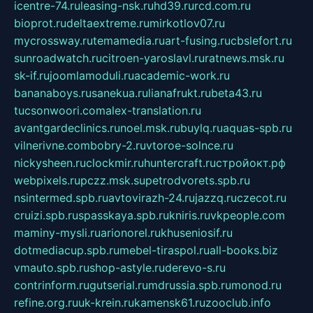
icentre-74.ru
leasing-nsk.ru
hd39.ru
rcd.com.ru
bioprot.ru
deltaextreme.ru
mirkotlov07.ru
mycrossway.ru
temamedia.ru
art-fusing.ru
cbslefort.ru
sunroadwatch.ru
citroen-yaroslavl.ru
ratnews.msk.ru
sk-if.ru
joomlamoduli.ru
academic-work.ru
bananaboys.ru
sanekua.ru
lianafrukt.ru
beta43.ru
tucsonwoori.com
alex-translation.ru
avantgardeclinics.ru
noel.msk.ru
buylq.ru
aquas-spb.ru
vilnerivne.com
bobry-2.ru
vtoroe-solnce.ru
nickysheen.ru
clockmir.ru
huntercraft.ru
стройокт.рф
webpixels.ru
pczz.msk.su
petrodvorets.spb.ru
nsintermed.spb.ru
avtovirazh-24.ru
jazzq.ru
czecot.ru
cruizi.spb.ru
spasskaya.spb.ru
kniris.ru
vkpeople.com
maminy-mysli.ru
arionorel.ru
khuseniosif.ru
dotmediacup.spb.ru
mebel-tiraspol.ru
all-books.biz
vmauto.spb.ru
shop-astyle.ru
derevo-s.ru
contrinform.ru
gutserial.ru
mdrussia.spb.ru
monod.ru
refine.org.ru
uk-krein.ru
kamensk61.ru
zooclub.info