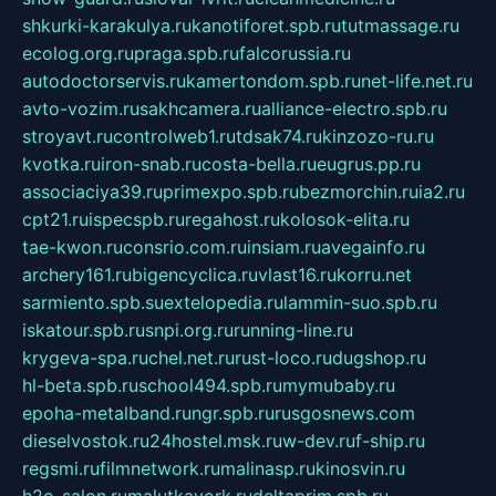
shkurki-karakulya.ru
kanotiforet.spb.ru
tutmassage.ru
ecolog.org.ru
praga.spb.ru
falcorussia.ru
autodoctorservis.ru
kamertondom.spb.ru
net-life.net.ru
avto-vozim.ru
sakhcamera.ru
alliance-electro.spb.ru
stroyavt.ru
controlweb1.ru
tdsak74.ru
kinzozo-ru.ru
kvotka.ru
iron-snab.ru
costa-bella.ru
eugrus.pp.ru
associaciya39.ru
primexpo.spb.ru
bezmorchin.ru
ia2.ru
cpt21.ru
ispecspb.ru
regahost.ru
kolosok-elita.ru
tae-kwon.ru
consrio.com.ru
insiam.ru
avegainfo.ru
archery161.ru
bigencyclica.ru
vlast16.ru
korru.net
sarmiento.spb.su
extelopedia.ru
lammin-suo.spb.ru
iskatour.spb.ru
snpi.org.ru
running-line.ru
krygeva-spa.ru
chel.net.ru
rust-loco.ru
dugshop.ru
hl-beta.spb.ru
school494.spb.ru
mymubaby.ru
epoha-metalband.ru
ngr.spb.ru
rusgosnews.com
dieselvostok.ru
24hostel.msk.ru
w-dev.ru
f-ship.ru
regsmi.ru
filmnetwork.ru
malinasp.ru
kinosvin.ru
h2o-salon.ru
malutkayork.ru
deltaprim.spb.ru