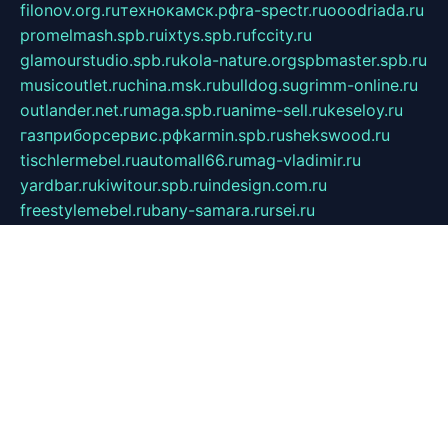
filonov.org.ru
технокамск.рф
ra-spectr.ru
ooodriada.ru
promelmash.spb.ru
ixtys.spb.ru
fccity.ru
glamourstudio.spb.ru
kola-nature.org
spbmaster.spb.ru
musicoutlet.ru
china.msk.ru
bulldog.su
grimm-online.ru
outlander.net.ru
maga.spb.ru
anime-sell.ru
keseloy.ru
газприборсервис.рф
karmin.spb.ru
shekswood.ru
tischlermebel.ru
automall66.ru
mag-vladimir.ru
yardbar.ru
kiwitour.spb.ru
indesign.com.ru
freestylemebel.ru
bany-samara.ru
rsei.ru
naidisvoyput.ru
mgsn-invest.ru
ipkamerasannce.ru
alicante-house.ru
ibelka74.ru
cozyhouse.info
vlkargalev-studio.ru
700mb.ru
figura-ufa.ru
alina-live.ru
belarusiannews.ru
womenknow.ru
dos-vniimk.ru
sega.net.ru
dv.net.ru
phenomenonsofhistory.com
telesputnik.net.ru
wall.pp.ru
pylesosroidmi.ru
gtc-clan.ru
cligs.ru
bibikazap.ru
popova.org.ru
netwhistler.spb.ru
bellvil.ru
bonzon.ru
iss-vladik.ru
defiparis.net.ru
las-gryzas.ru
amku.ru