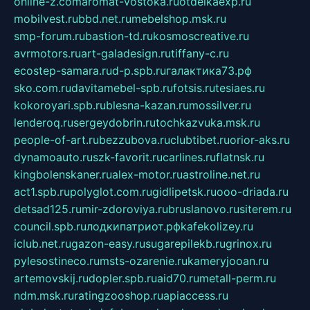
online-z.com
aromat-vostoka.ru
otdelkaexp.ru
mobilvest.ru
bbd.net.ru
mebelshop.msk.ru
smp-forum.ru
bastion-td.ru
kosmoscreative.ru
avrmotors.ru
art-galadesign.ru
tiffany-c.ru
ecostep-samara.ru
d-p.spb.ru
галактика73.рф
sko.com.ru
davitamebel-spb.ru
fotsis.ru
tesiaes.ru
kokoroyari.spb.ru
blesna-kazan.ru
mossilver.ru
lenderoq.ru
sergeydobrin.ru
tochkazvuka.msk.ru
people-of-art.ru
bezzubova.ru
clubtibet.ru
orior-aks.ru
dynamoauto.ru
szk-favorit.ru
carlines.ru
flatnsk.ru
kingbolenskaner.ru
alex-motor.ru
astroline.net.ru
act1.spb.ru
polyglot.com.ru
gidlipetsk.ru
ooo-driada.ru
detsad125.ru
mir-zdoroviya.ru
bruslanovo.ru
siterem.ru
council.spb.ru
лодкипатриот.рф
kafekolizey.ru
iclub.net.ru
gazon-easy.ru
sugarepilekb.ru
grinox.ru
pylesostineco.ru
msts-ozarenie.ru
kameryjooan.ru
artemovskij.ru
dopler.spb.ru
aid70.ru
metall-perm.ru
ndm.msk.ru
ratingzooshop.ru
apiaccess.ru