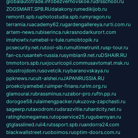
globalautotrade.info
bezverhovskoe.ru
drsschool.ru
ZOOSMART.SPB.RU
dalakony.ru
medikijob.ru
remontt.spb.ru
photostudia.spb.ru
myragon.ru
terramia.ru
academy62.ru
gardengallereya.ru
rti.com.ru
artem-news.ru
biserinca.ru
krasnodarkurort.com
imshowtv.ru
mebel-v-tule.ru
mobtopik.ru
pcsecurity.net.ru
tool-sib.ru
multimetrunit.ru
sp-tour.ru
fan-cs.ru
santeh-russia.ru
symbian9.net.ru
DSHAIR.RU
tmmotors.spb.ru
xjocuricopii.com
musavtomat.msk.ru
obustrojdom.ru
sovetcik.ru
ybaranovskaya.ru
ppknews.ru
cult-alshei.ru
JAPANRUSSIA.RU
proekciyamebel.ru
imper-finans.ru
rim.org.ru
glamourai.ru
brassminus.ru
zabor-pro.ru
ftn.pp.ru
dorogoe58.ru
laimengpacker.ru
kuzova-zapchasti.ru
sageerp.ru
taxodrom.ru
dsrazvitie.ru
hardcity.net.ru
ratinghomegames.ru
topservice25.ru
gubernyan.ru
gtglasslined.ru
ii4.ru
tssport.spb.ru
andorra24.com
blackwallstreet.ru
oboimos.ru
optim-doors.com.ru