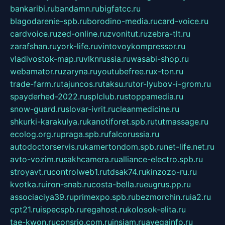
bankaribi.ru
bandamn.ru
bigfatcc.ru
blagodarenie-spb.ru
borodino-media.ru
card-voice.ru
cardvoice.ru
zed-online.ru
zvonitut.ru
zebra-tlt.ru
zarafshan.ru
york-life.ru
vintovoykompressor.ru
vladivostok-map.ru
vlknrussia.ru
wasabi-shop.ru
webamator.ru
zaryna.ru
youtubefree.ru
x-ton.ru
trade-farm.ru
tajuncos.ru
taksu.ru
tor-lyubov-i-grom.ru
spayderhed-2022.ru
splclub.ru
stoppamedia.ru
snow-guard.ru
slovar-ivrit.ru
cleanmedicine.ru
shkurki-karakulya.ru
kanotiforet.spb.ru
tutmassage.ru
ecolog.org.ru
praga.spb.ru
falcorussia.ru
autodoctorservis.ru
kamertondom.spb.ru
net-life.net.ru
avto-vozim.ru
sakhcamera.ru
alliance-electro.spb.ru
stroyavt.ru
controlweb1.ru
tdsak74.ru
kinzozo-ru.ru
kvotka.ru
iron-snab.ru
costa-bella.ru
eugrus.pp.ru
associaciya39.ru
primexpo.spb.ru
bezmorchin.ru
ia2.ru
cpt21.ru
ispecspb.ru
regahost.ru
kolosok-elita.ru
tae-kwon.ru
consrio.com.ru
insiam.ru
avegainfo.ru