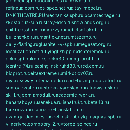
jablonex.spb.ru
bookmess.ru
linkword.ru
refineua.com.ru
cs-spec.net.ru
altay-mebel.ru
DNK-THEATRE.RU
mechaniks.spb.ru
ipcamtechage.ru
skosta.ru
a-sun.ru
stroy-ldsp.ru
snowlands.org.ru
childrensshoes.ru
mrlizzy.ru
mebelsofiakrd.ru
bulizhenko.ru
rumantick.net.ru
mtszerno.ru
daily-fishing.ru
glushiteli-v-spb.ru
megasat.org.ru
localization.net.ru
flyingfish.pp.ru
ds5teremok.ru
aclib.spb.ru
komissionka30.ru
mag-profit.ru
icentre-74.ru
leasing-nsk.ru
hd39.ru
rcd.com.ru
bioprot.ru
deltaextreme.ru
mirkotlov07.ru
mycrossway.ru
temamedia.ru
art-fusing.ru
cbslefort.ru
sunroadwatch.ru
citroen-yaroslavl.ru
ratnews.msk.ru
sk-if.ru
joomlamoduli.ru
academic-work.ru
bananaboys.ru
sanekua.ru
lianafrukt.ru
beta43.ru
tucsonwoori.com
alex-translation.ru
avantgardeclinics.ru
noel.msk.ru
buylq.ru
aquas-spb.ru
vilnerivne.com
bobry-2.ru
vtoroe-solnce.ru