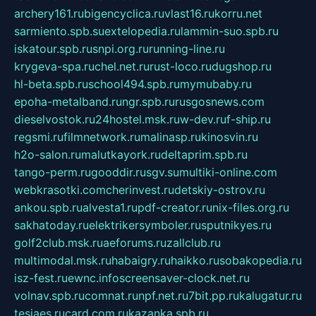
archery161.ru
bigencyclica.ru
vlast16.ru
korru.net
sarmiento.spb.su
extelopedia.ru
lammin-suo.spb.ru
iskatour.spb.ru
snpi.org.ru
running-line.ru
krygeva-spa.ru
chel.net.ru
rust-loco.ru
dugshop.ru
hl-beta.spb.ru
school494.spb.ru
mymubaby.ru
epoha-metalband.ru
ngr.spb.ru
rusgosnews.com
dieselvostok.ru
24hostel.msk.ru
w-dev.ru
f-ship.ru
regsmi.ru
filmnetwork.ru
malinasp.ru
kinosvin.ru
h2o-salon.ru
malutkayork.ru
deltaprim.spb.ru
tango-perm.ru
gooddir.ru
sgv.su
multiki-online.com
webkrasotki.com
cherinvest.ru
detskiy-ostrov.ru
ankou.spb.ru
alvesta1.ru
pdf-creator.ru
nix-files.org.ru
sakhatoday.ru
elektrikersymboler.ru
sputnikyes.ru
golf2club.msk.ru
aeforums.ru
zallclub.ru
multimodal.msk.ru
habaigry.ru
haikko.ru
sobakopedia.ru
isz-fest.ru
ewnc.info
screensaver-clock.net.ru
volnav.spb.ru
comnat.ru
npf.net.ru
7bit.pp.ru
kalugatur.ru
tesiaes.ru
card.com.ru
kazanka.spb.ru