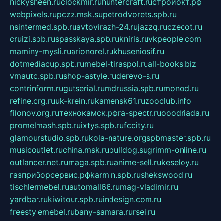
nickysheen.ru
clockmir.ru
huntercraft.ru
стройокт.рф
webpixels.ru
pczz.msk.su
petrodvorets.spb.ru
nsintermed.spb.ru
avtovirazh-24.ru
jazzq.ru
czecot.ru
cruizi.spb.ru
spasskaya.spb.ru
kniris.ru
vkpeople.com
maminy-mysli.ru
arionorel.ru
khuseniosif.ru
dotmediacup.spb.ru
mebel-tiraspol.ru
all-books.biz
vmauto.spb.ru
shop-astyle.ru
derevo-s.ru
contrinform.ru
gutserial.ru
mdrussia.spb.ru
monod.ru
refine.org.ru
uk-krein.ru
kamensk61.ru
zooclub.info
filonov.org.ru
технокамск.рф
ra-spectr.ru
ooodriada.ru
promelmash.spb.ru
ixtys.spb.ru
fccity.ru
glamourstudio.spb.ru
kola-nature.org
spbmaster.spb.ru
musicoutlet.ru
china.msk.ru
bulldog.su
grimm-online.ru
outlander.net.ru
maga.spb.ru
anime-sell.ru
keseloy.ru
газприборсервис.рф
karmin.spb.ru
shekswood.ru
tischlermebel.ru
automall66.ru
mag-vladimir.ru
yardbar.ru
kiwitour.spb.ru
indesign.com.ru
freestylemebel.ru
bany-samara.ru
rsei.ru