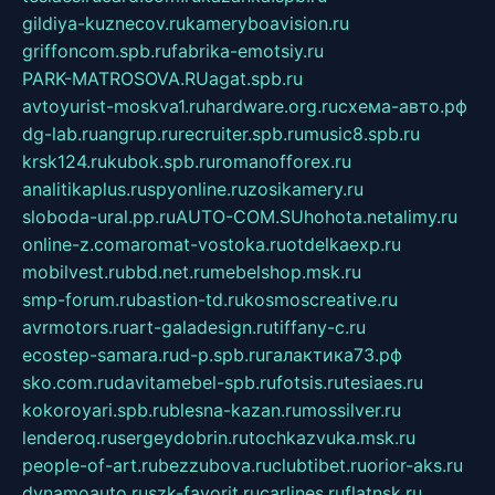
gildiya-kuznecov.ru
kameryboavision.ru
griffoncom.spb.ru
fabrika-emotsiy.ru
PARK-MATROSOVA.RU
agat.spb.ru
avtoyurist-moskva1.ru
hardware.org.ru
схема-авто.рф
dg-lab.ru
angrup.ru
recruiter.spb.ru
music8.spb.ru
krsk124.ru
kubok.spb.ru
romanofforex.ru
analitikaplus.ru
spyonline.ru
zosikamery.ru
sloboda-ural.pp.ru
AUTO-COM.SU
hohota.net
alimy.ru
online-z.com
aromat-vostoka.ru
otdelkaexp.ru
mobilvest.ru
bbd.net.ru
mebelshop.msk.ru
smp-forum.ru
bastion-td.ru
kosmoscreative.ru
avrmotors.ru
art-galadesign.ru
tiffany-c.ru
ecostep-samara.ru
d-p.spb.ru
галактика73.рф
sko.com.ru
davitamebel-spb.ru
fotsis.ru
tesiaes.ru
kokoroyari.spb.ru
blesna-kazan.ru
mossilver.ru
lenderoq.ru
sergeydobrin.ru
tochkazvuka.msk.ru
people-of-art.ru
bezzubova.ru
clubtibet.ru
orior-aks.ru
dynamoauto.ru
szk-favorit.ru
carlines.ru
flatnsk.ru