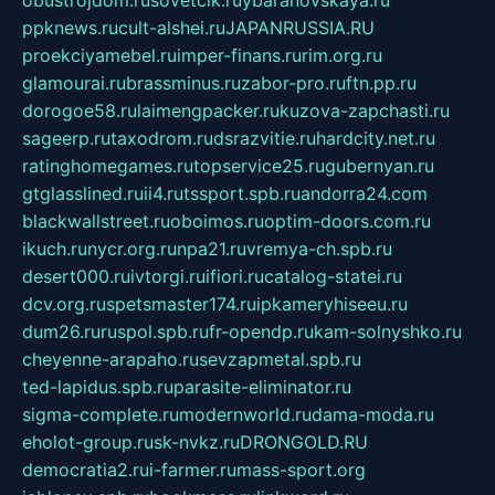
ppknews.ru
cult-alshei.ru
JAPANRUSSIA.RU
proekciyamebel.ru
imper-finans.ru
rim.org.ru
glamourai.ru
brassminus.ru
zabor-pro.ru
ftn.pp.ru
dorogoe58.ru
laimengpacker.ru
kuzova-zapchasti.ru
sageerp.ru
taxodrom.ru
dsrazvitie.ru
hardcity.net.ru
ratinghomegames.ru
topservice25.ru
gubernyan.ru
gtglasslined.ru
ii4.ru
tssport.spb.ru
andorra24.com
blackwallstreet.ru
oboimos.ru
optim-doors.com.ru
ikuch.ru
nycr.org.ru
npa21.ru
vremya-ch.spb.ru
desert000.ru
ivtorgi.ru
ifiori.ru
catalog-statei.ru
dcv.org.ru
spetsmaster174.ru
ipkameryhiseeu.ru
dum26.ru
ruspol.spb.ru
fr-opendp.ru
kam-solnyshko.ru
cheyenne-arapaho.ru
sevzapmetal.spb.ru
ted-lapidus.spb.ru
parasite-eliminator.ru
sigma-complete.ru
modernworld.ru
dama-moda.ru
eholot-group.ru
sk-nvkz.ru
DRONGOLD.RU
democratia2.ru
i-farmer.ru
mass-sport.org