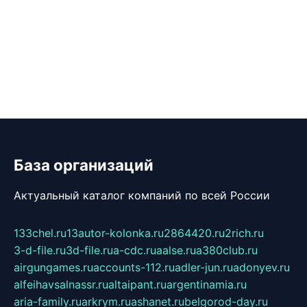
База организаций
Актуальный каталог компаний по всей России
133chel.ru
13autor-kolonka.ru
2864420.ru
2rich.ru
3-d-file.ru
3d-file.ru
a-cdc.ru
aalse.ru
a380club.ru
airgungames.ru
accounts-112.ru
adler-jun.ru
adonyev.ru
alfeihavsalnassr.ru
altaipant.ru
argentinamia.ru
aria-family.ru
arkrym.ru
ashanet.ru
belgorod-day.ru