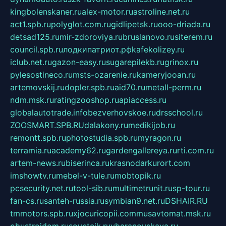
kingbolenskaner.ru
alex-motor.ru
astroline.net.ru
act1.spb.ru
polyglot.com.ru
gidlipetsk.ru
ooo-driada.ru
detsad125.ru
mir-zdoroviya.ru
bruslanovo.ru
siterem.ru
council.spb.ru
лодкипатриот.рф
kafekolizey.ru
iclub.net.ru
gazon-easy.ru
sugarepilekb.ru
grinox.ru
pylesostineco.ru
msts-ozarenie.ru
kameryjooan.ru
artemovskij.ru
dopler.spb.ru
aid70.ru
metall-perm.ru
ndm.msk.ru
ratingzooshop.ru
apiaccess.ru
globalautotrade.info
bezverhovskoe.ru
drsschool.ru
ZOOSMART.SPB.RU
dalakony.ru
medikijob.ru
remontt.spb.ru
photostudia.spb.ru
myragon.ru
terramia.ru
academy62.ru
gardengallereya.ru
rti.com.ru
artem-news.ru
biserinca.ru
krasnodarkurort.com
imshowtv.ru
mebel-v-tule.ru
mobtopik.ru
pcsecurity.net.ru
tool-sib.ru
multimetrunit.ru
sp-tour.ru
fan-cs.ru
santeh-russia.ru
symbian9.net.ru
DSHAIR.RU
tmmotors.spb.ru
xjocuricopii.com
musavtomat.msk.ru
obustrojdom.ru
sovetcik.ru
ybaranovskaya.ru