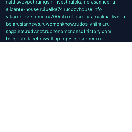
naidisvoyput.ru
mgsn-invest.ru
ipkamerasannce.ru
alicante-house.ru
ibelka74.ru
cozyhouse.info
vlkargalev-studio.ru
700mb.ru
figura-ufa.ru
alina-live.ru
belarusiannews.ru
womenknow.ru
dos-vniimk.ru
sega.net.ru
dv.net.ru
phenomenonsofhistory.com
telesputnik.net.ru
wall.pp.ru
pylesosroidmi.ru
gtc-clan.ru
cligs.ru
bibikazap.ru
popova.org.ru
netwhistler.spb.ru
bellvil.ru
bonzon.ru
iss-vladik.ru
defiparis.net.ru
las-gryzas.ru
amku.ru
electednews.spb.ru
feather.org.ru
spar72.ru
tankiigri.ru
dominus.com.ru
ibtree.ru
sanykool.pp.ru
unixlib.org.ru
menatep.spb.ru
gartenterrassen.ru
printeka.ru
skvozilka.com.ru
parkovka-pub.ru
lovemobi.ru
art-ru.ru
emulatorz.com.ru
alucomp.com.ru
tatforum.com.ru
alternativa-profi.ru
dermakler.ru
artsurvey.ru
aredir.ru
khimspas.ru
centr-maxi.ru
2018r.ru
bort-stomer-defort.ru
professional2.ru
gibsons.ru
artselena.ru
art-pilot.ru
ingredient.spb.ru