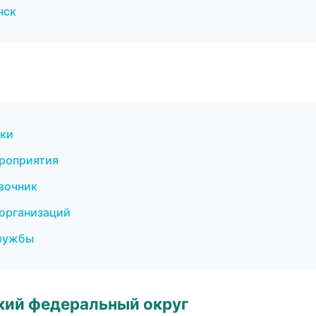
нск
ски
ероприятия
вочник
 организаций
службы
ский федеральный округ