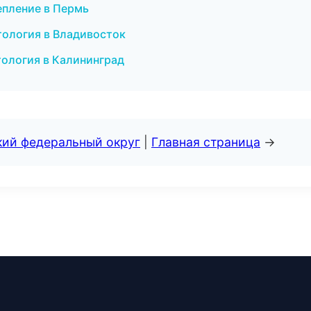
епление в Пермь
тология в Владивосток
етология в Калининград
кий федеральный округ
|
Главная страница
→