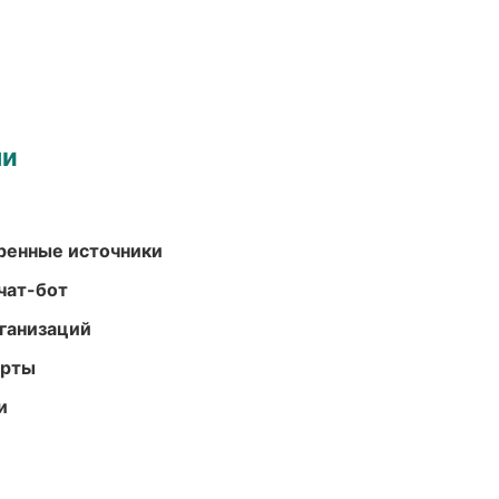
ми
еренные источники
чат-бот
ганизаций
арты
и