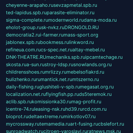
cheyenne-arapaho.ru
sevzapmetal.spb.ru
ted-lapidus.spb.ru
parasite-eliminator.ru
sigma-complete.ru
modernworld.ru
dama-moda.ru
eholot-group.ru
sk-nvkz.ru
DRONGOLD.RU
democratia2.ru
i-farmer.ru
mass-sport.org
jablonex.spb.ru
bookmess.ru
linkword.ru
refineua.com.ru
cs-spec.net.ru
altay-mebel.ru
DNK-THEATRE.RU
mechaniks.spb.ru
ipcamtechage.ru
skosta.ru
a-sun.ru
stroy-ldsp.ru
snowlands.org.ru
childrensshoes.ru
mrlizzy.ru
mebelsofiakrd.ru
bulizhenko.ru
rumantick.net.ru
mtszerno.ru
daily-fishing.ru
glushiteli-v-spb.ru
megasat.org.ru
localization.net.ru
flyingfish.pp.ru
ds5teremok.ru
aclib.spb.ru
komissionka30.ru
mag-profit.ru
icentre-74.ru
leasing-nsk.ru
hd39.ru
rcd.com.ru
bioprot.ru
deltaextreme.ru
mirkotlov07.ru
mycrossway.ru
temamedia.ru
art-fusing.ru
cbslefort.ru
sunroadwatch.ru
citroen-yaroslavl.ru
ratnews.msk.ru