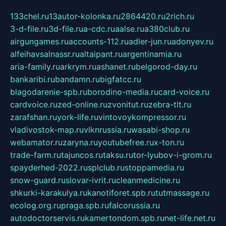
133chel.ru
13autor-kolonka.ru
2864420.ru
2rich.ru
3-d-file.ru
3d-file.ru
a-cdc.ru
aalse.ru
a380club.ru
airgungames.ru
accounts-112.ru
adler-jun.ru
adonyev.ru
alfeihavsalnassr.ru
altaipant.ru
argentinamia.ru
aria-family.ru
arkrym.ru
ashanet.ru
belgorod-day.ru
bankaribi.ru
bandamn.ru
bigfatcc.ru
blagodarenie-spb.ru
borodino-media.ru
card-voice.ru
cardvoice.ru
zed-online.ru
zvonitut.ru
zebra-tlt.ru
zarafshan.ru
york-life.ru
vintovoykompressor.ru
vladivostok-map.ru
vlknrussia.ru
wasabi-shop.ru
webamator.ru
zaryna.ru
youtubefree.ru
x-ton.ru
trade-farm.ru
tajuncos.ru
taksu.ru
tor-lyubov-i-grom.ru
spayderhed-2022.ru
splclub.ru
stoppamedia.ru
snow-guard.ru
slovar-ivrit.ru
cleanmedicine.ru
shkurki-karakulya.ru
kanotiforet.spb.ru
tutmassage.ru
ecolog.org.ru
praga.spb.ru
falcorussia.ru
autodoctorservis.ru
kamertondom.spb.ru
net-life.net.ru