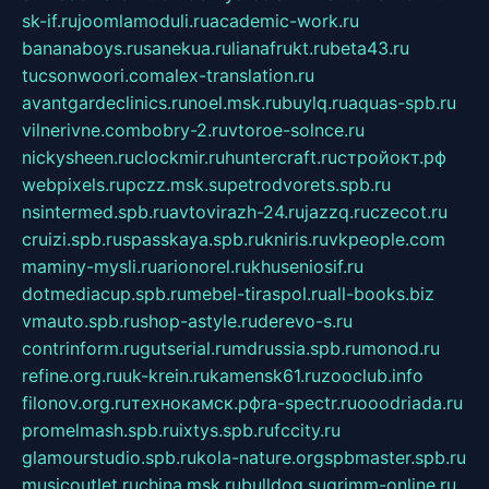
sk-if.ru
joomlamoduli.ru
academic-work.ru
bananaboys.ru
sanekua.ru
lianafrukt.ru
beta43.ru
tucsonwoori.com
alex-translation.ru
avantgardeclinics.ru
noel.msk.ru
buylq.ru
aquas-spb.ru
vilnerivne.com
bobry-2.ru
vtoroe-solnce.ru
nickysheen.ru
clockmir.ru
huntercraft.ru
стройокт.рф
webpixels.ru
pczz.msk.su
petrodvorets.spb.ru
nsintermed.spb.ru
avtovirazh-24.ru
jazzq.ru
czecot.ru
cruizi.spb.ru
spasskaya.spb.ru
kniris.ru
vkpeople.com
maminy-mysli.ru
arionorel.ru
khuseniosif.ru
dotmediacup.spb.ru
mebel-tiraspol.ru
all-books.biz
vmauto.spb.ru
shop-astyle.ru
derevo-s.ru
contrinform.ru
gutserial.ru
mdrussia.spb.ru
monod.ru
refine.org.ru
uk-krein.ru
kamensk61.ru
zooclub.info
filonov.org.ru
технокамск.рф
ra-spectr.ru
ooodriada.ru
promelmash.spb.ru
ixtys.spb.ru
fccity.ru
glamourstudio.spb.ru
kola-nature.org
spbmaster.spb.ru
musicoutlet.ru
china.msk.ru
bulldog.su
grimm-online.ru