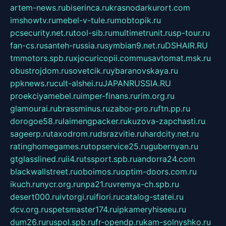
artem-news.ru
biserinca.ru
krasnodarkurort.com
imshowtv.ru
mebel-v-tule.ru
mobtopik.ru
pcsecurity.net.ru
tool-sib.ru
multimetrunit.ru
sp-tour.ru
fan-cs.ru
santeh-russia.ru
symbian9.net.ru
DSHAIR.RU
tmmotors.spb.ru
xjocuricopii.com
musavtomat.msk.ru
obustrojdom.ru
sovetcik.ru
ybaranovskaya.ru
ppknews.ru
cult-alshei.ru
JAPANRUSSIA.RU
proekciyamebel.ru
imper-finans.ru
rim.org.ru
glamourai.ru
brassminus.ru
zabor-pro.ru
ftn.pp.ru
dorogoe58.ru
laimengpacker.ru
kuzova-zapchasti.ru
sageerp.ru
taxodrom.ru
dsrazvitie.ru
hardcity.net.ru
ratinghomegames.ru
topservice25.ru
gubernyan.ru
gtglasslined.ru
ii4.ru
tssport.spb.ru
andorra24.com
blackwallstreet.ru
oboimos.ru
optim-doors.com.ru
ikuch.ru
nycr.org.ru
npa21.ru
vremya-ch.spb.ru
desert000.ru
ivtorgi.ru
ifiori.ru
catalog-statei.ru
dcv.org.ru
spetsmaster174.ru
ipkameryhiseeu.ru
dum26.ru
ruspol.spb.ru
fr-opendp.ru
kam-solnyshko.ru