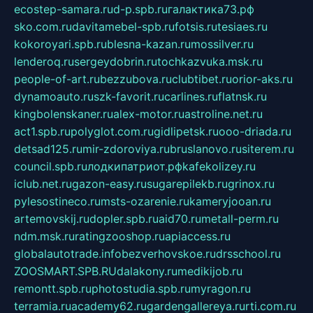
ecostep-samara.ru
d-p.spb.ru
галактика73.рф
sko.com.ru
davitamebel-spb.ru
fotsis.ru
tesiaes.ru
kokoroyari.spb.ru
blesna-kazan.ru
mossilver.ru
lenderoq.ru
sergeydobrin.ru
tochkazvuka.msk.ru
people-of-art.ru
bezzubova.ru
clubtibet.ru
orior-aks.ru
dynamoauto.ru
szk-favorit.ru
carlines.ru
flatnsk.ru
kingbolenskaner.ru
alex-motor.ru
astroline.net.ru
act1.spb.ru
polyglot.com.ru
gidlipetsk.ru
ooo-driada.ru
detsad125.ru
mir-zdoroviya.ru
bruslanovo.ru
siterem.ru
council.spb.ru
лодкипатриот.рф
kafekolizey.ru
iclub.net.ru
gazon-easy.ru
sugarepilekb.ru
grinox.ru
pylesostineco.ru
msts-ozarenie.ru
kameryjooan.ru
artemovskij.ru
dopler.spb.ru
aid70.ru
metall-perm.ru
ndm.msk.ru
ratingzooshop.ru
apiaccess.ru
globalautotrade.info
bezverhovskoe.ru
drsschool.ru
ZOOSMART.SPB.RU
dalakony.ru
medikijob.ru
remontt.spb.ru
photostudia.spb.ru
myragon.ru
terramia.ru
academy62.ru
gardengallereya.ru
rti.com.ru