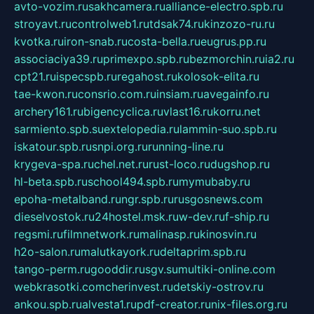
avto-vozim.ru
sakhcamera.ru
alliance-electro.spb.ru
stroyavt.ru
controlweb1.ru
tdsak74.ru
kinzozo-ru.ru
kvotka.ru
iron-snab.ru
costa-bella.ru
eugrus.pp.ru
associaciya39.ru
primexpo.spb.ru
bezmorchin.ru
ia2.ru
cpt21.ru
ispecspb.ru
regahost.ru
kolosok-elita.ru
tae-kwon.ru
consrio.com.ru
insiam.ru
avegainfo.ru
archery161.ru
bigencyclica.ru
vlast16.ru
korru.net
sarmiento.spb.su
extelopedia.ru
lammin-suo.spb.ru
iskatour.spb.ru
snpi.org.ru
running-line.ru
krygeva-spa.ru
chel.net.ru
rust-loco.ru
dugshop.ru
hl-beta.spb.ru
school494.spb.ru
mymubaby.ru
epoha-metalband.ru
ngr.spb.ru
rusgosnews.com
dieselvostok.ru
24hostel.msk.ru
w-dev.ru
f-ship.ru
regsmi.ru
filmnetwork.ru
malinasp.ru
kinosvin.ru
h2o-salon.ru
malutkayork.ru
deltaprim.spb.ru
tango-perm.ru
gooddir.ru
sgv.su
multiki-online.com
webkrasotki.com
cherinvest.ru
detskiy-ostrov.ru
ankou.spb.ru
alvesta1.ru
pdf-creator.ru
nix-files.org.ru