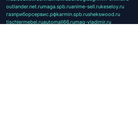
outlander.net.ru
maga.spb.ru
anime-sell.ru
keseloy.ru
газприборсервис.рф
karmin.spb.ru
shekswood.ru
tischlermebel.ru
automall66.ru
mag-vladimir.ru
yardbar.ru
kiwitour.spb.ru
indesign.com.ru
freestylemebel.ru
bany-samara.ru
rsei.ru
naidisvoyput.ru
mgsn-invest.ru
ipkamerasannce.ru
alicante-house.ru
ibelka74.ru
cozyhouse.info
vlkargalev-studio.ru
700mb.ru
figura-ufa.ru
alina-live.ru
belarusiannews.ru
womenknow.ru
dos-vniimk.ru
sega.net.ru
dv.net.ru
phenomenonsofhistory.com
telesputnik.net.ru
wall.pp.ru
pylesosroidmi.ru
gtc-clan.ru
cligs.ru
bibikazap.ru
popova.org.ru
netwhistler.spb.ru
bellvil.ru
bonzon.ru
iss-vladik.ru
defiparis.net.ru
las-gryzas.ru
amku.ru
electednews.spb.ru
feather.org.ru
spar72.ru
tankiigri.ru
dominus.com.ru
ibtree.ru
sanykool.pp.ru
unixlib.org.ru
menatep.spb.ru
gartenterrassen.ru
printeka.ru
skvozilka.com.ru
parkovka-pub.ru
lovemobi.ru
art-ru.ru