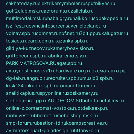
sakhatoday.ru
elektrikersymboler.ru
sputnikyes.ru
golf2club.msk.ru
aeforums.ru
zallclub.ru
multimodal.msk.ru
habaigry.ru
haikko.ru
sobakopedia.ru
isz-fest.ru
ewnc.info
screensaver-clock.net.ru
volnav.spb.ru
comnat.ru
npf.net.ru
7bit.pp.ru
kalugatur.ru
tesiaes.ru
card.com.ru
kazanka.spb.ru
gildiya-kuznecov.ru
kameryboavision.ru
griffoncom.spb.ru
fabrika-emotsiy.ru
PARK-MATROSOVA.RU
agat.spb.ru
avtoyurist-moskva1.ru
hardware.org.ru
схема-авто.рф
dg-lab.ru
angrup.ru
recruiter.spb.ru
music8.spb.ru
krsk124.ru
kubok.spb.ru
romanofforex.ru
analitikaplus.ru
spyonline.ru
zosikamery.ru
sloboda-ural.pp.ru
AUTO-COM.SU
hohota.net
alimy.ru
online-z.com
aromat-vostoka.ru
otdelkaexp.ru
mobilvest.ru
bbd.net.ru
mebelshop.msk.ru
smp-forum.ru
bastion-td.ru
kosmoscreative.ru
avrmotors.ru
art-galadesign.ru
tiffany-c.ru