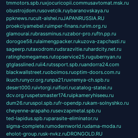
tmmotors.spb.ru
xjocuricopii.com
musavtomat.msk.ru
obustrojdom.ru
sovetcik.ru
ybaranovskaya.ru
ppknews.ru
cult-alshei.ru
JAPANRUSSIA.RU
proekciyamebel.ru
imper-finans.ru
rim.org.ru
glamourai.ru
brassminus.ru
zabor-pro.ru
ftn.pp.ru
dorogoe58.ru
laimengpacker.ru
kuzova-zapchasti.ru
sageerp.ru
taxodrom.ru
dsrazvitie.ru
hardcity.net.ru
ratinghomegames.ru
topservice25.ru
gubernyan.ru
gtglasslined.ru
ii4.ru
tssport.spb.ru
andorra24.com
blackwallstreet.ru
oboimos.ru
optim-doors.com.ru
ikuch.ru
nycr.org.ru
npa21.ru
vremya-ch.spb.ru
desert000.ru
ivtorgi.ru
ifiori.ru
catalog-statei.ru
dcv.org.ru
spetsmaster174.ru
ipkameryhiseeu.ru
dum26.ru
ruspol.spb.ru
fr-opendp.ru
kam-solnyshko.ru
cheyenne-arapaho.ru
sevzapmetal.spb.ru
ted-lapidus.spb.ru
parasite-eliminator.ru
sigma-complete.ru
modernworld.ru
dama-moda.ru
eholot-group.ru
sk-nvkz.ru
DRONGOLD.RU