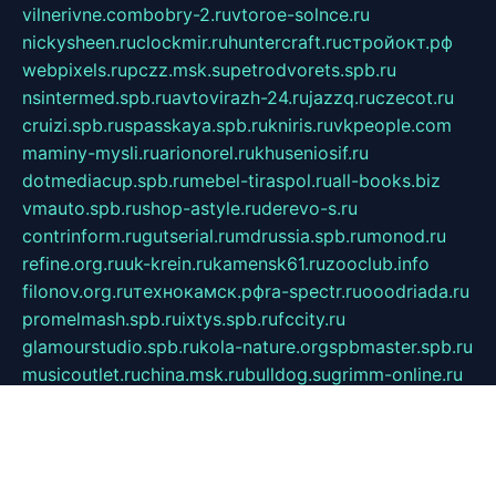
vilnerivne.com
bobry-2.ru
vtoroe-solnce.ru
nickysheen.ru
clockmir.ru
huntercraft.ru
стройокт.рф
webpixels.ru
pczz.msk.su
petrodvorets.spb.ru
nsintermed.spb.ru
avtovirazh-24.ru
jazzq.ru
czecot.ru
cruizi.spb.ru
spasskaya.spb.ru
kniris.ru
vkpeople.com
maminy-mysli.ru
arionorel.ru
khuseniosif.ru
dotmediacup.spb.ru
mebel-tiraspol.ru
all-books.biz
vmauto.spb.ru
shop-astyle.ru
derevo-s.ru
contrinform.ru
gutserial.ru
mdrussia.spb.ru
monod.ru
refine.org.ru
uk-krein.ru
kamensk61.ru
zooclub.info
filonov.org.ru
технокамск.рф
ra-spectr.ru
ooodriada.ru
promelmash.spb.ru
ixtys.spb.ru
fccity.ru
glamourstudio.spb.ru
kola-nature.org
spbmaster.spb.ru
musicoutlet.ru
china.msk.ru
bulldog.su
grimm-online.ru
outlander.net.ru
maga.spb.ru
anime-sell.ru
keseloy.ru
газприборсервис.рф
karmin.spb.ru
shekswood.ru
tischlermebel.ru
automall66.ru
mag-vladimir.ru
yardbar.ru
kiwitour.spb.ru
indesign.com.ru