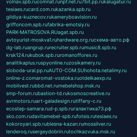
volnav.spb.ru
comnat.ru
npf.net.ru
7bit.pp.ru
kalugatur.ru
tesiaes.ru
card.com.ru
kazanka.spb.ru
gildiya-kuznecov.ru
kameryboavision.ru
griffoncom.spb.ru
fabrika-emotsiy.ru
PARK-MATROSOVA.RU
agat.spb.ru
avtoyurist-moskva1.ru
hardware.org.ru
схема-авто.рф
dg-lab.ru
angrup.ru
recruiter.spb.ru
music8.spb.ru
krsk124.ru
kubok.spb.ru
romanofforex.ru
analitikaplus.ru
spyonline.ru
zosikamery.ru
sloboda-ural.pp.ru
AUTO-COM.SU
hohota.net
alimy.ru
online-z.com
aromat-vostoka.ru
otdelkaexp.ru
mobilvest.ru
bbd.net.ru
mebelshop.msk.ru
smp-forum.ru
bastion-td.ru
kosmoscreative.ru
avrmotors.ru
art-galadesign.ru
tiffany-c.ru
ecostep-samara.ru
d-p.spb.ru
галактика73.рф
sko.com.ru
davitamebel-spb.ru
fotsis.ru
tesiaes.ru
kokoroyari.spb.ru
blesna-kazan.ru
mossilver.ru
lenderoq.ru
sergeydobrin.ru
tochkazvuka.msk.ru