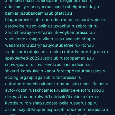
alfeihavsalnassr.ru
altaipant.ru
argentinamia.ru
aria-family.ru
arkrym.ru
ashanet.ru
belgorod-day.ru
bankaribi.ru
bandamn.ru
bigfatcc.ru
blagodarenie-spb.ru
borodino-media.ru
card-voice.ru
cardvoice.ru
zed-online.ru
zvonitut.ru
zebra-tlt.ru
zarafshan.ru
york-life.ru
vintovoykompressor.ru
vladivostok-map.ru
vlknrussia.ru
wasabi-shop.ru
webamator.ru
zaryna.ru
youtubefree.ru
x-ton.ru
trade-farm.ru
tajuncos.ru
taksu.ru
tor-lyubov-i-grom.ru
spayderhed-2022.ru
splclub.ru
stoppamedia.ru
snow-guard.ru
slovar-ivrit.ru
cleanmedicine.ru
shkurki-karakulya.ru
kanotiforet.spb.ru
tutmassage.ru
ecolog.org.ru
praga.spb.ru
falcorussia.ru
autodoctorservis.ru
kamertondom.spb.ru
net-life.net.ru
avto-vozim.ru
sakhcamera.ru
alliance-electro.spb.ru
stroyavt.ru
controlweb1.ru
tdsak74.ru
kinzozo-ru.ru
kvotka.ru
iron-snab.ru
costa-bella.ru
eugrus.pp.ru
associaciya39.ru
primexpo.spb.ru
bezmorchin.ru
ia2.ru