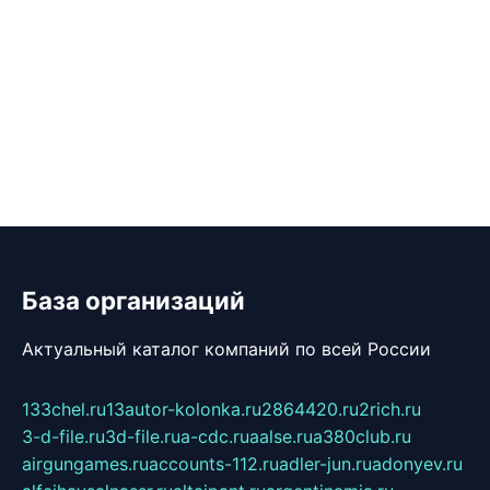
База организаций
Актуальный каталог компаний по всей России
133chel.ru
13autor-kolonka.ru
2864420.ru
2rich.ru
3-d-file.ru
3d-file.ru
a-cdc.ru
aalse.ru
a380club.ru
airgungames.ru
accounts-112.ru
adler-jun.ru
adonyev.ru