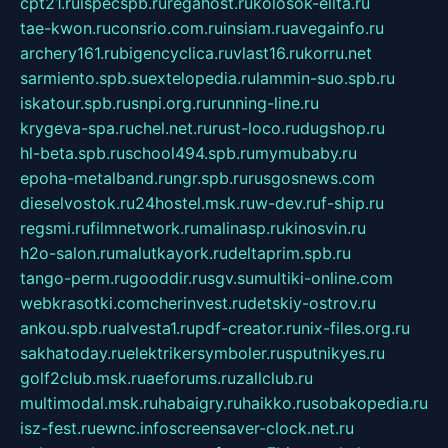
cpt21.ru
ispecspb.ru
regahost.ru
kolosok-elita.ru
tae-kwon.ru
consrio.com.ru
insiam.ru
avegainfo.ru
archery161.ru
bigencyclica.ru
vlast16.ru
korru.net
sarmiento.spb.su
extelopedia.ru
lammin-suo.spb.ru
iskatour.spb.ru
snpi.org.ru
running-line.ru
krygeva-spa.ru
chel.net.ru
rust-loco.ru
dugshop.ru
hl-beta.spb.ru
school494.spb.ru
mymubaby.ru
epoha-metalband.ru
ngr.spb.ru
rusgosnews.com
dieselvostok.ru
24hostel.msk.ru
w-dev.ru
f-ship.ru
regsmi.ru
filmnetwork.ru
malinasp.ru
kinosvin.ru
h2o-salon.ru
malutkayork.ru
deltaprim.spb.ru
tango-perm.ru
gooddir.ru
sgv.su
multiki-online.com
webkrasotki.com
cherinvest.ru
detskiy-ostrov.ru
ankou.spb.ru
alvesta1.ru
pdf-creator.ru
nix-files.org.ru
sakhatoday.ru
elektrikersymboler.ru
sputnikyes.ru
golf2club.msk.ru
aeforums.ru
zallclub.ru
multimodal.msk.ru
habaigry.ru
haikko.ru
sobakopedia.ru
isz-fest.ru
ewnc.info
screensaver-clock.net.ru