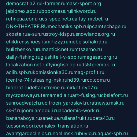
democratia2.ru
i-farmer.ru
mass-sport.org
jablonex.spb.ru
bookmess.ru
linkword.ru
refineua.com.ru
cs-spec.net.ru
altay-mebel.ru
DNK-THEATRE.RU
mechaniks.spb.ru
ipcamtechage.ru
skosta.ru
a-sun.ru
stroy-ldsp.ru
snowlands.org.ru
childrensshoes.ru
mrlizzy.ru
mebelsofiakrd.ru
bulizhenko.ru
rumantick.net.ru
mtszerno.ru
daily-fishing.ru
glushiteli-v-spb.ru
megasat.org.ru
localization.net.ru
flyingfish.pp.ru
ds5teremok.ru
aclib.spb.ru
komissionka30.ru
mag-profit.ru
icentre-74.ru
leasing-nsk.ru
hd39.ru
rcd.com.ru
bioprot.ru
deltaextreme.ru
mirkotlov07.ru
mycrossway.ru
temamedia.ru
art-fusing.ru
cbslefort.ru
sunroadwatch.ru
citroen-yaroslavl.ru
ratnews.msk.ru
sk-if.ru
joomlamoduli.ru
academic-work.ru
bananaboys.ru
sanekua.ru
lianafrukt.ru
beta43.ru
tucsonwoori.com
alex-translation.ru
avantgardeclinics.ru
noel.msk.ru
buylq.ru
aquas-spb.ru