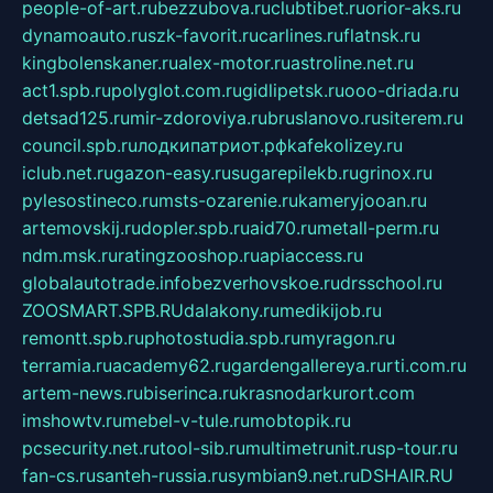
people-of-art.ru
bezzubova.ru
clubtibet.ru
orior-aks.ru
dynamoauto.ru
szk-favorit.ru
carlines.ru
flatnsk.ru
kingbolenskaner.ru
alex-motor.ru
astroline.net.ru
act1.spb.ru
polyglot.com.ru
gidlipetsk.ru
ooo-driada.ru
detsad125.ru
mir-zdoroviya.ru
bruslanovo.ru
siterem.ru
council.spb.ru
лодкипатриот.рф
kafekolizey.ru
iclub.net.ru
gazon-easy.ru
sugarepilekb.ru
grinox.ru
pylesostineco.ru
msts-ozarenie.ru
kameryjooan.ru
artemovskij.ru
dopler.spb.ru
aid70.ru
metall-perm.ru
ndm.msk.ru
ratingzooshop.ru
apiaccess.ru
globalautotrade.info
bezverhovskoe.ru
drsschool.ru
ZOOSMART.SPB.RU
dalakony.ru
medikijob.ru
remontt.spb.ru
photostudia.spb.ru
myragon.ru
terramia.ru
academy62.ru
gardengallereya.ru
rti.com.ru
artem-news.ru
biserinca.ru
krasnodarkurort.com
imshowtv.ru
mebel-v-tule.ru
mobtopik.ru
pcsecurity.net.ru
tool-sib.ru
multimetrunit.ru
sp-tour.ru
fan-cs.ru
santeh-russia.ru
symbian9.net.ru
DSHAIR.RU