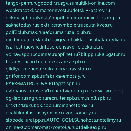
tango-perm.ru
gooddir.ru
sgv.su
multiki-online.com
webkrasotki.com
cherinvest.ru
detskiy-ostrov.ru
ankou.spb.ru
alvesta1.ru
pdf-creator.ru
nix-files.org.ru
sakhatoday.ru
elektrikersymboler.ru
sputnikyes.ru
golf2club.msk.ru
aeforums.ru
zallclub.ru
multimodal.msk.ru
habaigry.ru
haikko.ru
sobakopedia.ru
isz-fest.ru
ewnc.info
screensaver-clock.net.ru
volnav.spb.ru
comnat.ru
npf.net.ru
7bit.pp.ru
kalugatur.ru
tesiaes.ru
card.com.ru
kazanka.spb.ru
gildiya-kuznecov.ru
kameryboavision.ru
griffoncom.spb.ru
fabrika-emotsiy.ru
PARK-MATROSOVA.RU
agat.spb.ru
avtoyurist-moskva1.ru
hardware.org.ru
схема-авто.рф
dg-lab.ru
angrup.ru
recruiter.spb.ru
music8.spb.ru
krsk124.ru
kubok.spb.ru
romanofforex.ru
analitikaplus.ru
spyonline.ru
zosikamery.ru
sloboda-ural.pp.ru
AUTO-COM.SU
hohota.net
alimy.ru
online-z.com
aromat-vostoka.ru
otdelkaexp.ru