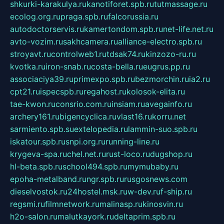
shkurki-karakulya.ru
kanotiforet.spb.ru
tutmassage.ru
ecolog.org.ru
praga.spb.ru
falcorussia.ru
autodoctorservis.ru
kamertondom.spb.ru
net-life.net.ru
avto-vozim.ru
sakhcamera.ru
alliance-electro.spb.ru
stroyavt.ru
controlweb1.ru
tdsak74.ru
kinzozo-ru.ru
kvotka.ru
iron-snab.ru
costa-bella.ru
eugrus.pp.ru
associaciya39.ru
primexpo.spb.ru
bezmorchin.ru
ia2.ru
cpt21.ru
ispecspb.ru
regahost.ru
kolosok-elita.ru
tae-kwon.ru
consrio.com.ru
insiam.ru
avegainfo.ru
archery161.ru
bigencyclica.ru
vlast16.ru
korru.net
sarmiento.spb.su
extelopedia.ru
lammin-suo.spb.ru
iskatour.spb.ru
snpi.org.ru
running-line.ru
krygeva-spa.ru
chel.net.ru
rust-loco.ru
dugshop.ru
hl-beta.spb.ru
school494.spb.ru
mymubaby.ru
epoha-metalband.ru
ngr.spb.ru
rusgosnews.com
dieselvostok.ru
24hostel.msk.ru
w-dev.ru
f-ship.ru
regsmi.ru
filmnetwork.ru
malinasp.ru
kinosvin.ru
h2o-salon.ru
malutkayork.ru
deltaprim.spb.ru