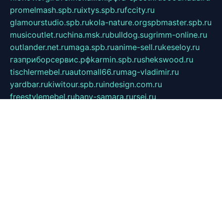
promelmash.spb.ru
ixtys.spb.ru
fccity.ru
glamourstudio.spb.ru
kola-nature.org
spbmaster.spb.ru
musicoutlet.ru
china.msk.ru
bulldog.su
grimm-online.ru
outlander.net.ru
maga.spb.ru
anime-sell.ru
keseloy.ru
газприборсервис.рф
karmin.spb.ru
shekswood.ru
tischlermebel.ru
automall66.ru
mag-vladimir.ru
yardbar.ru
kiwitour.spb.ru
indesign.com.ru
freestylemebel.ru
bany-samara.ru
rsei.ru
naidisvoyput.ru
mgsn-invest.ru
ipkamerasannce.ru
alicante-house.ru
ibelka74.ru
cozyhouse.info
vlkargalev-studio.ru
700mb.ru
figura-ufa.ru
alina-live.ru
belarusiannews.ru
womenknow.ru
dos-vniimk.ru
sega.net.ru
dv.net.ru
phenomenonsofhistory.com
telesputnik.net.ru
wall.pp.ru
pylesosroidmi.ru
gtc-clan.ru
cligs.ru
bibikazap.ru
popova.org.ru
netwhistler.spb.ru
bellvil.ru
bonzon.ru
iss-vladik.ru
defiparis.net.ru
las-gryzas.ru
amku.ru
electednews.spb.ru
feather.org.ru
spar72.ru
tankiigri.ru