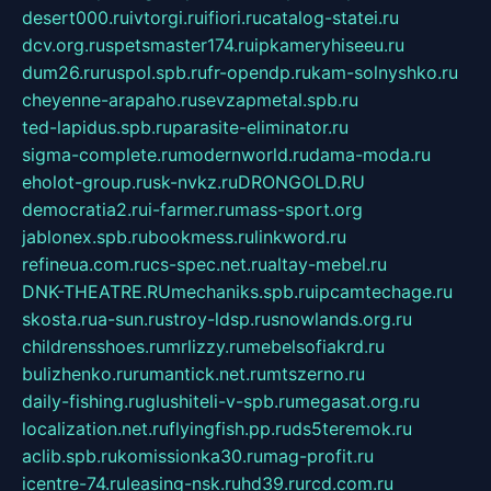
desert000.ru
ivtorgi.ru
ifiori.ru
catalog-statei.ru
dcv.org.ru
spetsmaster174.ru
ipkameryhiseeu.ru
dum26.ru
ruspol.spb.ru
fr-opendp.ru
kam-solnyshko.ru
cheyenne-arapaho.ru
sevzapmetal.spb.ru
ted-lapidus.spb.ru
parasite-eliminator.ru
sigma-complete.ru
modernworld.ru
dama-moda.ru
eholot-group.ru
sk-nvkz.ru
DRONGOLD.RU
democratia2.ru
i-farmer.ru
mass-sport.org
jablonex.spb.ru
bookmess.ru
linkword.ru
refineua.com.ru
cs-spec.net.ru
altay-mebel.ru
DNK-THEATRE.RU
mechaniks.spb.ru
ipcamtechage.ru
skosta.ru
a-sun.ru
stroy-ldsp.ru
snowlands.org.ru
childrensshoes.ru
mrlizzy.ru
mebelsofiakrd.ru
bulizhenko.ru
rumantick.net.ru
mtszerno.ru
daily-fishing.ru
glushiteli-v-spb.ru
megasat.org.ru
localization.net.ru
flyingfish.pp.ru
ds5teremok.ru
aclib.spb.ru
komissionka30.ru
mag-profit.ru
icentre-74.ru
leasing-nsk.ru
hd39.ru
rcd.com.ru