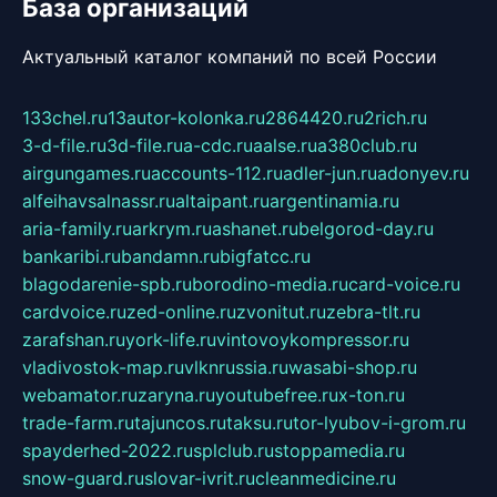
База организаций
Актуальный каталог компаний по всей России
133chel.ru
13autor-kolonka.ru
2864420.ru
2rich.ru
3-d-file.ru
3d-file.ru
a-cdc.ru
aalse.ru
a380club.ru
airgungames.ru
accounts-112.ru
adler-jun.ru
adonyev.ru
alfeihavsalnassr.ru
altaipant.ru
argentinamia.ru
aria-family.ru
arkrym.ru
ashanet.ru
belgorod-day.ru
bankaribi.ru
bandamn.ru
bigfatcc.ru
blagodarenie-spb.ru
borodino-media.ru
card-voice.ru
cardvoice.ru
zed-online.ru
zvonitut.ru
zebra-tlt.ru
zarafshan.ru
york-life.ru
vintovoykompressor.ru
vladivostok-map.ru
vlknrussia.ru
wasabi-shop.ru
webamator.ru
zaryna.ru
youtubefree.ru
x-ton.ru
trade-farm.ru
tajuncos.ru
taksu.ru
tor-lyubov-i-grom.ru
spayderhed-2022.ru
splclub.ru
stoppamedia.ru
snow-guard.ru
slovar-ivrit.ru
cleanmedicine.ru