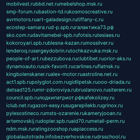
mobilvest.ru
bbd.net.ru
mebelshop.msk.ru
smp-forum.ru
bastion-td.ru
kosmoscreative.ru
avrmotors.ru
art-galadesign.ru
tiffany-c.ru
ecostep-samara.ru
d-p.spb.ru
галактика73.рф
sko.com.ru
davitamebel-spb.ru
fotsis.ru
tesiaes.ru
kokoroyari.spb.ru
blesna-kazan.ru
mossilver.ru
lenderoq.ru
sergeydobrin.ru
tochkazvuka.msk.ru
people-of-art.ru
bezzubova.ru
clubtibet.ru
orior-aks.ru
dynamoauto.ru
szk-favorit.ru
carlines.ru
flatnsk.ru
kingbolenskaner.ru
alex-motor.ru
astroline.net.ru
act1.spb.ru
polyglot.com.ru
gidlipetsk.ru
ooo-driada.ru
detsad125.ru
mir-zdoroviya.ru
bruslanovo.ru
siterem.ru
council.spb.ru
лодкипатриот.рф
kafekolizey.ru
iclub.net.ru
gazon-easy.ru
sugarepilekb.ru
grinox.ru
pylesostineco.ru
msts-ozarenie.ru
kameryjooan.ru
artemovskij.ru
dopler.spb.ru
aid70.ru
metall-perm.ru
ndm.msk.ru
ratingzooshop.ru
apiaccess.ru
globalautotrade.info
bezverhovskoe.ru
drsschool.ru