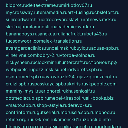
bioprot.ru
deltaextreme.ru
mirkotlov07.ru
mycrossway.ru
temamedia.ru
art-fusing.ru
cbslefort.ru
sunroadwatch.ru
citroen-yaroslavl.ru
ratnews.msk.ru
sk-if.ru
joomlamoduli.ru
academic-work.ru
bananaboys.ru
sanekua.ru
lianafrukt.ru
beta43.ru
tucsonwoori.com
alex-translation.ru
avantgardeclinics.ru
noel.msk.ru
buylq.ru
aquas-spb.ru
vilnerivne.com
bobry-2.ru
vtoroe-solnce.ru
nickysheen.ru
clockmir.ru
huntercraft.ru
стройокт.рф
webpixels.ru
pczz.msk.su
petrodvorets.spb.ru
nsintermed.spb.ru
avtovirazh-24.ru
jazzq.ru
czecot.ru
cruizi.spb.ru
spasskaya.spb.ru
kniris.ru
vkpeople.com
maminy-mysli.ru
arionorel.ru
khuseniosif.ru
dotmediacup.spb.ru
mebel-tiraspol.ru
all-books.biz
vmauto.spb.ru
shop-astyle.ru
derevo-s.ru
contrinform.ru
gutserial.ru
mdrussia.spb.ru
monod.ru
refine.org.ru
uk-krein.ru
kamensk61.ru
zooclub.info
filonov.org.ru
технокамск.рф
ra-spectr.ru
ooodriada.ru