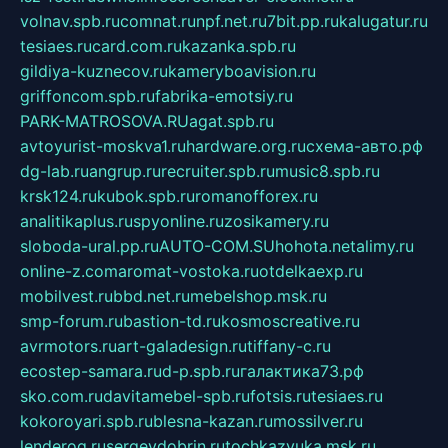
volnav.spb.ru
comnat.ru
npf.net.ru
7bit.pp.ru
kalugatur.ru
tesiaes.ru
card.com.ru
kazanka.spb.ru
gildiya-kuznecov.ru
kameryboavision.ru
griffoncom.spb.ru
fabrika-emotsiy.ru
PARK-MATROSOVA.RU
agat.spb.ru
avtoyurist-moskva1.ru
hardware.org.ru
схема-авто.рф
dg-lab.ru
angrup.ru
recruiter.spb.ru
music8.spb.ru
krsk124.ru
kubok.spb.ru
romanofforex.ru
analitikaplus.ru
spyonline.ru
zosikamery.ru
sloboda-ural.pp.ru
AUTO-COM.SU
hohota.net
alimy.ru
online-z.com
aromat-vostoka.ru
otdelkaexp.ru
mobilvest.ru
bbd.net.ru
mebelshop.msk.ru
smp-forum.ru
bastion-td.ru
kosmoscreative.ru
avrmotors.ru
art-galadesign.ru
tiffany-c.ru
ecostep-samara.ru
d-p.spb.ru
галактика73.рф
sko.com.ru
davitamebel-spb.ru
fotsis.ru
tesiaes.ru
kokoroyari.spb.ru
blesna-kazan.ru
mossilver.ru
lenderoq.ru
sergeydobrin.ru
tochkazvuka.msk.ru