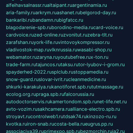
alfeihavsalnassr.ru
altaipant.ru
argentinamia.ru
aria-family.ru
arkrym.ru
ashanet.ru
belgorod-day.ru
bankaribi.ru
bandamn.ru
bigfatcc.ru
blagodarenie-spb.ru
borodino-media.ru
card-voice.ru
cardvoice.ru
zed-online.ru
zvonitut.ru
zebra-tlt.ru
zarafshan.ru
york-life.ru
vintovoykompressor.ru
vladivostok-map.ru
vlknrussia.ru
wasabi-shop.ru
webamator.ru
zaryna.ru
youtubefree.ru
x-ton.ru
trade-farm.ru
tajuncos.ru
taksu.ru
tor-lyubov-i-grom.ru
spayderhed-2022.ru
splclub.ru
stoppamedia.ru
snow-guard.ru
slovar-ivrit.ru
cleanmedicine.ru
shkurki-karakulya.ru
kanotiforet.spb.ru
tutmassage.ru
ecolog.org.ru
praga.spb.ru
falcorussia.ru
autodoctorservis.ru
kamertondom.spb.ru
net-life.net.ru
avto-vozim.ru
sakhcamera.ru
alliance-electro.spb.ru
stroyavt.ru
controlweb1.ru
tdsak74.ru
kinzozo-ru.ru
kvotka.ru
iron-snab.ru
costa-bella.ru
eugrus.pp.ru
associaciya39.ru
primexpo.spb.ru
bezmorchin.ru
ia2.ru