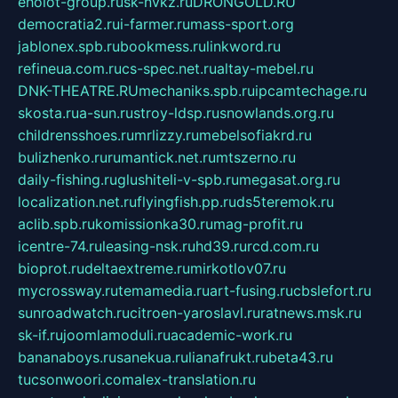
eholot-group.ru
sk-nvkz.ru
DRONGOLD.RU
democratia2.ru
i-farmer.ru
mass-sport.org
jablonex.spb.ru
bookmess.ru
linkword.ru
refineua.com.ru
cs-spec.net.ru
altay-mebel.ru
DNK-THEATRE.RU
mechaniks.spb.ru
ipcamtechage.ru
skosta.ru
a-sun.ru
stroy-ldsp.ru
snowlands.org.ru
childrensshoes.ru
mrlizzy.ru
mebelsofiakrd.ru
bulizhenko.ru
rumantick.net.ru
mtszerno.ru
daily-fishing.ru
glushiteli-v-spb.ru
megasat.org.ru
localization.net.ru
flyingfish.pp.ru
ds5teremok.ru
aclib.spb.ru
komissionka30.ru
mag-profit.ru
icentre-74.ru
leasing-nsk.ru
hd39.ru
rcd.com.ru
bioprot.ru
deltaextreme.ru
mirkotlov07.ru
mycrossway.ru
temamedia.ru
art-fusing.ru
cbslefort.ru
sunroadwatch.ru
citroen-yaroslavl.ru
ratnews.msk.ru
sk-if.ru
joomlamoduli.ru
academic-work.ru
bananaboys.ru
sanekua.ru
lianafrukt.ru
beta43.ru
tucsonwoori.com
alex-translation.ru