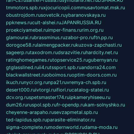
tmmotors.spb.ru
xjocuricopii.com
musavtomat.msk.ru
obustrojdom.ru
sovetcik.ru
ybaranovskaya.ru
ppknews.ru
cult-alshei.ru
JAPANRUSSIA.RU
proekciyamebel.ru
imper-finans.ru
rim.org.ru
glamourai.ru
brassminus.ru
zabor-pro.ru
ftn.pp.ru
dorogoe58.ru
laimengpacker.ru
kuzova-zapchasti.ru
sageerp.ru
taxodrom.ru
dsrazvitie.ru
hardcity.net.ru
ratinghomegames.ru
topservice25.ru
gubernyan.ru
gtglasslined.ru
ii4.ru
tssport.spb.ru
andorra24.com
blackwallstreet.ru
oboimos.ru
optim-doors.com.ru
ikuch.ru
nycr.org.ru
npa21.ru
vremya-ch.spb.ru
desert000.ru
ivtorgi.ru
ifiori.ru
catalog-statei.ru
dcv.org.ru
spetsmaster174.ru
ipkameryhiseeu.ru
dum26.ru
ruspol.spb.ru
fr-opendp.ru
kam-solnyshko.ru
cheyenne-arapaho.ru
sevzapmetal.spb.ru
ted-lapidus.spb.ru
parasite-eliminator.ru
sigma-complete.ru
modernworld.ru
dama-moda.ru