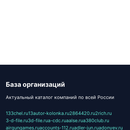
База организаций
Актуальный каталог компаний по всей России
133chel.ru
13autor-kolonka.ru
2864420.ru
2rich.ru
3-d-file.ru
3d-file.ru
a-cdc.ru
aalse.ru
a380club.ru
airgungames.ru
accounts-112.ru
adler-jun.ru
adonyev.ru