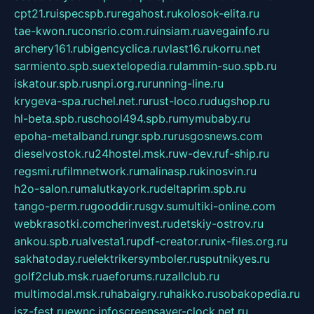
cpt21.ru
ispecspb.ru
regahost.ru
kolosok-elita.ru
tae-kwon.ru
consrio.com.ru
insiam.ru
avegainfo.ru
archery161.ru
bigencyclica.ru
vlast16.ru
korru.net
sarmiento.spb.su
extelopedia.ru
lammin-suo.spb.ru
iskatour.spb.ru
snpi.org.ru
running-line.ru
krygeva-spa.ru
chel.net.ru
rust-loco.ru
dugshop.ru
hl-beta.spb.ru
school494.spb.ru
mymubaby.ru
epoha-metalband.ru
ngr.spb.ru
rusgosnews.com
dieselvostok.ru
24hostel.msk.ru
w-dev.ru
f-ship.ru
regsmi.ru
filmnetwork.ru
malinasp.ru
kinosvin.ru
h2o-salon.ru
malutkayork.ru
deltaprim.spb.ru
tango-perm.ru
gooddir.ru
sgv.su
multiki-online.com
webkrasotki.com
cherinvest.ru
detskiy-ostrov.ru
ankou.spb.ru
alvesta1.ru
pdf-creator.ru
nix-files.org.ru
sakhatoday.ru
elektrikersymboler.ru
sputnikyes.ru
golf2club.msk.ru
aeforums.ru
zallclub.ru
multimodal.msk.ru
habaigry.ru
haikko.ru
sobakopedia.ru
isz-fest.ru
ewnc.info
screensaver-clock.net.ru