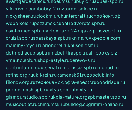
avantgardeclinics.ru
noel.msk.ru
buylq.ru
aquas-spb.ru
vilnerivne.com
bobry-2.ru
vtoroe-solnce.ru
nickysheen.ru
clockmir.ru
huntercraft.ru
стройокт.рф
webpixels.ru
pczz.msk.su
petrodvorets.spb.ru
nsintermed.spb.ru
avtovirazh-24.ru
jazzq.ru
czecot.ru
cruizi.spb.ru
spasskaya.spb.ru
kniris.ru
vkpeople.com
maminy-mysli.ru
arionorel.ru
khuseniosif.ru
dotmediacup.spb.ru
mebel-tiraspol.ru
all-books.biz
vmauto.spb.ru
shop-astyle.ru
derevo-s.ru
contrinform.ru
gutserial.ru
mdrussia.spb.ru
monod.ru
refine.org.ru
uk-krein.ru
kamensk61.ru
zooclub.info
filonov.org.ru
технокамск.рф
ra-spectr.ru
ooodriada.ru
promelmash.spb.ru
ixtys.spb.ru
fccity.ru
glamourstudio.spb.ru
kola-nature.org
spbmaster.spb.ru
musicoutlet.ru
china.msk.ru
bulldog.su
grimm-online.ru
outlander.net.ru
maga.spb.ru
anime-sell.ru
keseloy.ru
газприборсервис.рф
karmin.spb.ru
shekswood.ru
tischlermebel.ru
automall66.ru
mag-vladimir.ru