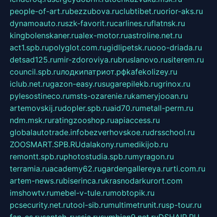
people-of-art.ru
bezzubova.ru
clubtibet.ru
orior-aks.ru
dynamoauto.ru
szk-favorit.ru
carlines.ru
flatnsk.ru
kingbolenskaner.ru
alex-motor.ru
astroline.net.ru
act1.spb.ru
polyglot.com.ru
gidlipetsk.ru
ooo-driada.ru
detsad125.ru
mir-zdoroviya.ru
bruslanovo.ru
siterem.ru
council.spb.ru
лодкипатриот.рф
kafekolizey.ru
iclub.net.ru
gazon-easy.ru
sugarepilekb.ru
grinox.ru
pylesostineco.ru
msts-ozarenie.ru
kameryjooan.ru
artemovskij.ru
dopler.spb.ru
aid70.ru
metall-perm.ru
ndm.msk.ru
ratingzooshop.ru
apiaccess.ru
globalautotrade.info
bezverhovskoe.ru
drsschool.ru
ZOOSMART.SPB.RU
dalakony.ru
medikijob.ru
remontt.spb.ru
photostudia.spb.ru
myragon.ru
terramia.ru
academy62.ru
gardengallereya.ru
rti.com.ru
artem-news.ru
biserinca.ru
krasnodarkurort.com
imshowtv.ru
mebel-v-tule.ru
mobtopik.ru
pcsecurity.net.ru
tool-sib.ru
multimetrunit.ru
sp-tour.ru
fan-cs.ru
santeh-russia.ru
symbian9.net.ru
DSHAIR.RU