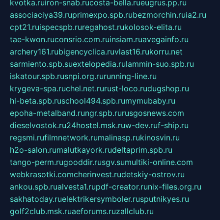
kvotka.ru
iron-snab.ru
costa-bella.ru
eugrus.pp.ru
associaciya39.ru
primexpo.spb.ru
bezmorchin.ru
ia2.ru
cpt21.ru
ispecspb.ru
regahost.ru
kolosok-elita.ru
tae-kwon.ru
consrio.com.ru
insiam.ru
avegainfo.ru
archery161.ru
bigencyclica.ru
vlast16.ru
korru.net
sarmiento.spb.su
extelopedia.ru
lammin-suo.spb.ru
iskatour.spb.ru
snpi.org.ru
running-line.ru
krygeva-spa.ru
chel.net.ru
rust-loco.ru
dugshop.ru
hl-beta.spb.ru
school494.spb.ru
mymubaby.ru
epoha-metalband.ru
ngr.spb.ru
rusgosnews.com
dieselvostok.ru
24hostel.msk.ru
w-dev.ru
f-ship.ru
regsmi.ru
filmnetwork.ru
malinasp.ru
kinosvin.ru
h2o-salon.ru
malutkayork.ru
deltaprim.spb.ru
tango-perm.ru
gooddir.ru
sgv.su
multiki-online.com
webkrasotki.com
cherinvest.ru
detskiy-ostrov.ru
ankou.spb.ru
alvesta1.ru
pdf-creator.ru
nix-files.org.ru
sakhatoday.ru
elektrikersymboler.ru
sputnikyes.ru
golf2club.msk.ru
aeforums.ru
zallclub.ru