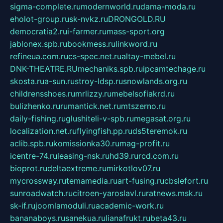
sigma-complete.ru
modernworld.ru
dama-moda.ru
eholot-group.ru
sk-nvkz.ru
DRONGOLD.RU
democratia2.ru
i-farmer.ru
mass-sport.org
jablonex.spb.ru
bookmess.ru
linkword.ru
refineua.com.ru
cs-spec.net.ru
altay-mebel.ru
DNK-THEATRE.RU
mechaniks.spb.ru
ipcamtechage.ru
skosta.ru
a-sun.ru
stroy-ldsp.ru
snowlands.org.ru
childrensshoes.ru
mrlizzy.ru
mebelsofiakrd.ru
bulizhenko.ru
rumantick.net.ru
mtszerno.ru
daily-fishing.ru
glushiteli-v-spb.ru
megasat.org.ru
localization.net.ru
flyingfish.pp.ru
ds5teremok.ru
aclib.spb.ru
komissionka30.ru
mag-profit.ru
icentre-74.ru
leasing-nsk.ru
hd39.ru
rcd.com.ru
bioprot.ru
deltaextreme.ru
mirkotlov07.ru
mycrossway.ru
temamedia.ru
art-fusing.ru
cbslefort.ru
sunroadwatch.ru
citroen-yaroslavl.ru
ratnews.msk.ru
sk-if.ru
joomlamoduli.ru
academic-work.ru
bananaboys.ru
sanekua.ru
lianafrukt.ru
beta43.ru