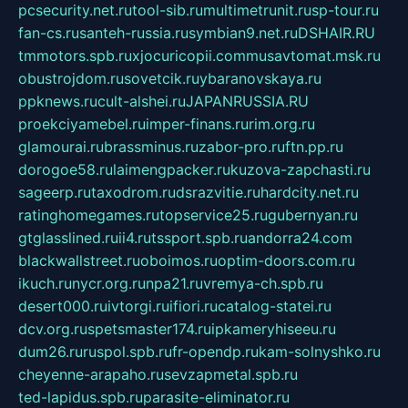
pcsecurity.net.ru
tool-sib.ru
multimetrunit.ru
sp-tour.ru
fan-cs.ru
santeh-russia.ru
symbian9.net.ru
DSHAIR.RU
tmmotors.spb.ru
xjocuricopii.com
musavtomat.msk.ru
obustrojdom.ru
sovetcik.ru
ybaranovskaya.ru
ppknews.ru
cult-alshei.ru
JAPANRUSSIA.RU
proekciyamebel.ru
imper-finans.ru
rim.org.ru
glamourai.ru
brassminus.ru
zabor-pro.ru
ftn.pp.ru
dorogoe58.ru
laimengpacker.ru
kuzova-zapchasti.ru
sageerp.ru
taxodrom.ru
dsrazvitie.ru
hardcity.net.ru
ratinghomegames.ru
topservice25.ru
gubernyan.ru
gtglasslined.ru
ii4.ru
tssport.spb.ru
andorra24.com
blackwallstreet.ru
oboimos.ru
optim-doors.com.ru
ikuch.ru
nycr.org.ru
npa21.ru
vremya-ch.spb.ru
desert000.ru
ivtorgi.ru
ifiori.ru
catalog-statei.ru
dcv.org.ru
spetsmaster174.ru
ipkameryhiseeu.ru
dum26.ru
ruspol.spb.ru
fr-opendp.ru
kam-solnyshko.ru
cheyenne-arapaho.ru
sevzapmetal.spb.ru
ted-lapidus.spb.ru
parasite-eliminator.ru