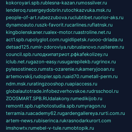
kokoroyari.spb.ru
blesna-kazan.ru
mossilver.ru
lenderoq.ru
sergeydobrin.ru
tochkazvuka.msk.ru
people-of-art.ru
bezzubova.ru
clubtibet.ru
orior-aks.ru
dynamoauto.ru
szk-favorit.ru
carlines.ru
flatnsk.ru
kingbolenskaner.ru
alex-motor.ru
astroline.net.ru
act1.spb.ru
polyglot.com.ru
gidlipetsk.ru
ooo-driada.ru
detsad125.ru
mir-zdoroviya.ru
bruslanovo.ru
siterem.ru
council.spb.ru
лодкипатриот.рф
kafekolizey.ru
iclub.net.ru
gazon-easy.ru
sugarepilekb.ru
grinox.ru
pylesostineco.ru
msts-ozarenie.ru
kameryjooan.ru
artemovskij.ru
dopler.spb.ru
aid70.ru
metall-perm.ru
ndm.msk.ru
ratingzooshop.ru
apiaccess.ru
globalautotrade.info
bezverhovskoe.ru
drsschool.ru
ZOOSMART.SPB.RU
dalakony.ru
medikijob.ru
remontt.spb.ru
photostudia.spb.ru
myragon.ru
terramia.ru
academy62.ru
gardengallereya.ru
rti.com.ru
artem-news.ru
biserinca.ru
krasnodarkurort.com
imshowtv.ru
mebel-v-tule.ru
mobtopik.ru