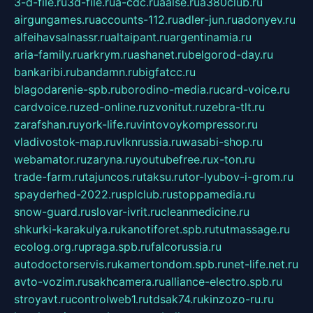
3-d-file.ru
3d-file.ru
a-cdc.ru
aalse.ru
a380club.ru
airgungames.ru
accounts-112.ru
adler-jun.ru
adonyev.ru
alfeihavsalnassr.ru
altaipant.ru
argentinamia.ru
aria-family.ru
arkrym.ru
ashanet.ru
belgorod-day.ru
bankaribi.ru
bandamn.ru
bigfatcc.ru
blagodarenie-spb.ru
borodino-media.ru
card-voice.ru
cardvoice.ru
zed-online.ru
zvonitut.ru
zebra-tlt.ru
zarafshan.ru
york-life.ru
vintovoykompressor.ru
vladivostok-map.ru
vlknrussia.ru
wasabi-shop.ru
webamator.ru
zaryna.ru
youtubefree.ru
x-ton.ru
trade-farm.ru
tajuncos.ru
taksu.ru
tor-lyubov-i-grom.ru
spayderhed-2022.ru
splclub.ru
stoppamedia.ru
snow-guard.ru
slovar-ivrit.ru
cleanmedicine.ru
shkurki-karakulya.ru
kanotiforet.spb.ru
tutmassage.ru
ecolog.org.ru
praga.spb.ru
falcorussia.ru
autodoctorservis.ru
kamertondom.spb.ru
net-life.net.ru
avto-vozim.ru
sakhcamera.ru
alliance-electro.spb.ru
stroyavt.ru
controlweb1.ru
tdsak74.ru
kinzozo-ru.ru