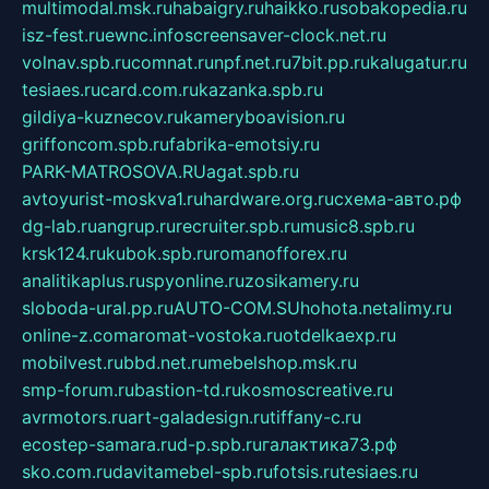
multimodal.msk.ru
habaigry.ru
haikko.ru
sobakopedia.ru
isz-fest.ru
ewnc.info
screensaver-clock.net.ru
volnav.spb.ru
comnat.ru
npf.net.ru
7bit.pp.ru
kalugatur.ru
tesiaes.ru
card.com.ru
kazanka.spb.ru
gildiya-kuznecov.ru
kameryboavision.ru
griffoncom.spb.ru
fabrika-emotsiy.ru
PARK-MATROSOVA.RU
agat.spb.ru
avtoyurist-moskva1.ru
hardware.org.ru
схема-авто.рф
dg-lab.ru
angrup.ru
recruiter.spb.ru
music8.spb.ru
krsk124.ru
kubok.spb.ru
romanofforex.ru
analitikaplus.ru
spyonline.ru
zosikamery.ru
sloboda-ural.pp.ru
AUTO-COM.SU
hohota.net
alimy.ru
online-z.com
aromat-vostoka.ru
otdelkaexp.ru
mobilvest.ru
bbd.net.ru
mebelshop.msk.ru
smp-forum.ru
bastion-td.ru
kosmoscreative.ru
avrmotors.ru
art-galadesign.ru
tiffany-c.ru
ecostep-samara.ru
d-p.spb.ru
галактика73.рф
sko.com.ru
davitamebel-spb.ru
fotsis.ru
tesiaes.ru