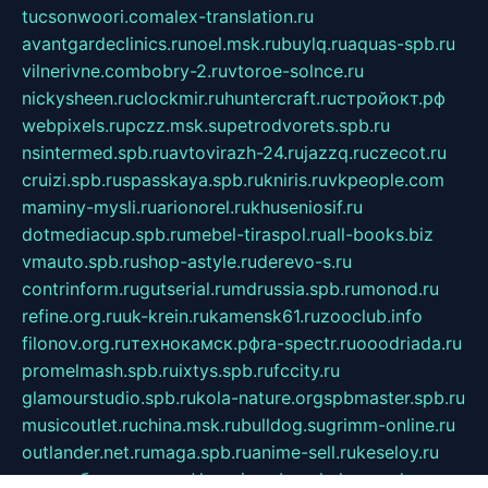
tucsonwoori.com
alex-translation.ru
avantgardeclinics.ru
noel.msk.ru
buylq.ru
aquas-spb.ru
vilnerivne.com
bobry-2.ru
vtoroe-solnce.ru
nickysheen.ru
clockmir.ru
huntercraft.ru
стройокт.рф
webpixels.ru
pczz.msk.su
petrodvorets.spb.ru
nsintermed.spb.ru
avtovirazh-24.ru
jazzq.ru
czecot.ru
cruizi.spb.ru
spasskaya.spb.ru
kniris.ru
vkpeople.com
maminy-mysli.ru
arionorel.ru
khuseniosif.ru
dotmediacup.spb.ru
mebel-tiraspol.ru
all-books.biz
vmauto.spb.ru
shop-astyle.ru
derevo-s.ru
contrinform.ru
gutserial.ru
mdrussia.spb.ru
monod.ru
refine.org.ru
uk-krein.ru
kamensk61.ru
zooclub.info
filonov.org.ru
технокамск.рф
ra-spectr.ru
ooodriada.ru
promelmash.spb.ru
ixtys.spb.ru
fccity.ru
glamourstudio.spb.ru
kola-nature.org
spbmaster.spb.ru
musicoutlet.ru
china.msk.ru
bulldog.su
grimm-online.ru
outlander.net.ru
maga.spb.ru
anime-sell.ru
keseloy.ru
газприборсервис.рф
karmin.spb.ru
shekswood.ru