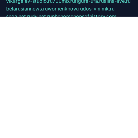
vlkargalev-studio.ru
700mb.ru
figura-ufa.ru
alina-live.ru
belarusiannews.ru
womenknow.ru
dos-vniimk.ru
sega.net.ru
dv.net.ru
phenomenonsofhistory.com
telesputnik.net.ru
wall.pp.ru
pylesosroidmi.ru
gtc-clan.ru
cligs.ru
bibikazap.ru
popova.org.ru
netwhistler.spb.ru
bellvil.ru
bonzon.ru
iss-vladik.ru
defiparis.net.ru
las-gryzas.ru
amku.ru
electednews.spb.ru
feather.org.ru
spar72.ru
tankiigri.ru
dominus.com.ru
ibtree.ru
sanykool.pp.ru
unixlib.org.ru
menatep.spb.ru
gartenterrassen.ru
printeka.ru
skvozilka.com.ru
parkovka-pub.ru
lovemobi.ru
art-ru.ru
emulatorz.com.ru
alucomp.com.ru
tatforum.com.ru
alternativa-profi.ru
dermakler.ru
artsurvey.ru
aredir.ru
khimspas.ru
centr-maxi.ru
2018r.ru
bort-stomer-defort.ru
professional2.ru
gibsons.ru
artselena.ru
art-pilot.ru
ingredient.spb.ru
npfpolimer.spb.ru
argentum.spb.ru
hom-edu.ru
af-num.ru
cashadvanceamericasev.org
trexp.spb.ru