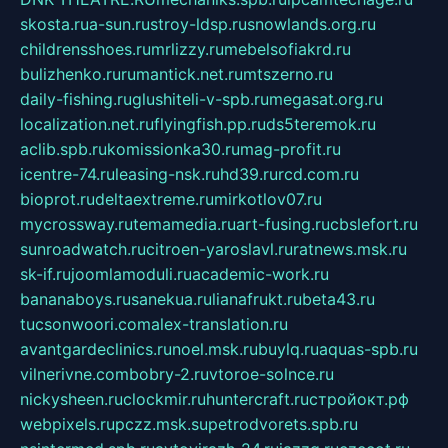
skosta.ru
a-sun.ru
stroy-ldsp.ru
snowlands.org.ru
childrensshoes.ru
mrlizzy.ru
mebelsofiakrd.ru
bulizhenko.ru
rumantick.net.ru
mtszerno.ru
daily-fishing.ru
glushiteli-v-spb.ru
megasat.org.ru
localization.net.ru
flyingfish.pp.ru
ds5teremok.ru
aclib.spb.ru
komissionka30.ru
mag-profit.ru
icentre-74.ru
leasing-nsk.ru
hd39.ru
rcd.com.ru
bioprot.ru
deltaextreme.ru
mirkotlov07.ru
mycrossway.ru
temamedia.ru
art-fusing.ru
cbslefort.ru
sunroadwatch.ru
citroen-yaroslavl.ru
ratnews.msk.ru
sk-if.ru
joomlamoduli.ru
academic-work.ru
bananaboys.ru
sanekua.ru
lianafrukt.ru
beta43.ru
tucsonwoori.com
alex-translation.ru
avantgardeclinics.ru
noel.msk.ru
buylq.ru
aquas-spb.ru
vilnerivne.com
bobry-2.ru
vtoroe-solnce.ru
nickysheen.ru
clockmir.ru
huntercraft.ru
стройокт.рф
webpixels.ru
pczz.msk.su
petrodvorets.spb.ru