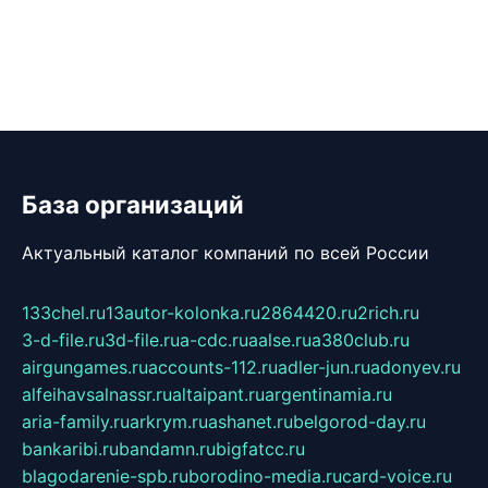
База организаций
Актуальный каталог компаний по всей России
133chel.ru
13autor-kolonka.ru
2864420.ru
2rich.ru
3-d-file.ru
3d-file.ru
a-cdc.ru
aalse.ru
a380club.ru
airgungames.ru
accounts-112.ru
adler-jun.ru
adonyev.ru
alfeihavsalnassr.ru
altaipant.ru
argentinamia.ru
aria-family.ru
arkrym.ru
ashanet.ru
belgorod-day.ru
bankaribi.ru
bandamn.ru
bigfatcc.ru
blagodarenie-spb.ru
borodino-media.ru
card-voice.ru