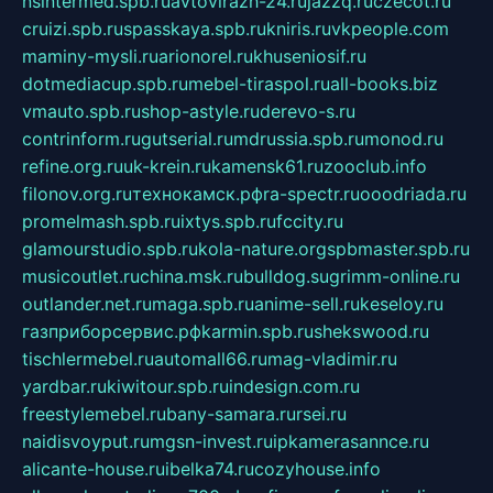
nsintermed.spb.ru
avtovirazh-24.ru
jazzq.ru
czecot.ru
cruizi.spb.ru
spasskaya.spb.ru
kniris.ru
vkpeople.com
maminy-mysli.ru
arionorel.ru
khuseniosif.ru
dotmediacup.spb.ru
mebel-tiraspol.ru
all-books.biz
vmauto.spb.ru
shop-astyle.ru
derevo-s.ru
contrinform.ru
gutserial.ru
mdrussia.spb.ru
monod.ru
refine.org.ru
uk-krein.ru
kamensk61.ru
zooclub.info
filonov.org.ru
технокамск.рф
ra-spectr.ru
ooodriada.ru
promelmash.spb.ru
ixtys.spb.ru
fccity.ru
glamourstudio.spb.ru
kola-nature.org
spbmaster.spb.ru
musicoutlet.ru
china.msk.ru
bulldog.su
grimm-online.ru
outlander.net.ru
maga.spb.ru
anime-sell.ru
keseloy.ru
газприборсервис.рф
karmin.spb.ru
shekswood.ru
tischlermebel.ru
automall66.ru
mag-vladimir.ru
yardbar.ru
kiwitour.spb.ru
indesign.com.ru
freestylemebel.ru
bany-samara.ru
rsei.ru
naidisvoyput.ru
mgsn-invest.ru
ipkamerasannce.ru
alicante-house.ru
ibelka74.ru
cozyhouse.info