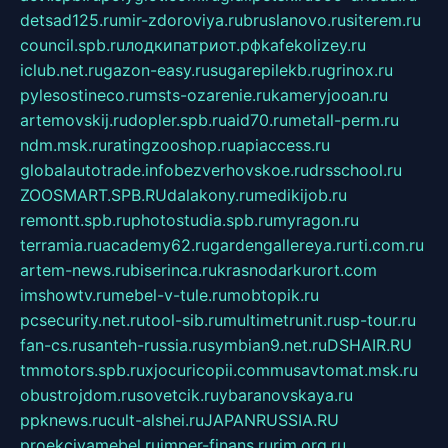
detsad125.ru
mir-zdoroviya.ru
bruslanovo.ru
siterem.ru
council.spb.ru
лодкипатриот.рф
kafekolizey.ru
iclub.net.ru
gazon-easy.ru
sugarepilekb.ru
grinox.ru
pylesostineco.ru
msts-ozarenie.ru
kameryjooan.ru
artemovskij.ru
dopler.spb.ru
aid70.ru
metall-perm.ru
ndm.msk.ru
ratingzooshop.ru
apiaccess.ru
globalautotrade.info
bezverhovskoe.ru
drsschool.ru
ZOOSMART.SPB.RU
dalakony.ru
medikijob.ru
remontt.spb.ru
photostudia.spb.ru
myragon.ru
terramia.ru
academy62.ru
gardengallereya.ru
rti.com.ru
artem-news.ru
biserinca.ru
krasnodarkurort.com
imshowtv.ru
mebel-v-tule.ru
mobtopik.ru
pcsecurity.net.ru
tool-sib.ru
multimetrunit.ru
sp-tour.ru
fan-cs.ru
santeh-russia.ru
symbian9.net.ru
DSHAIR.RU
tmmotors.spb.ru
xjocuricopii.com
musavtomat.msk.ru
obustrojdom.ru
sovetcik.ru
ybaranovskaya.ru
ppknews.ru
cult-alshei.ru
JAPANRUSSIA.RU
proekciyamebel.ru
imper-finans.ru
rim.org.ru