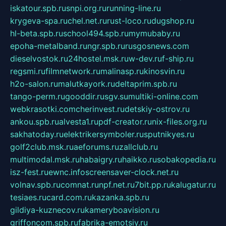
iskatour.spb.ru
snpi.org.ru
running-line.ru
krygeva-spa.ru
chel.net.ru
rust-loco.ru
dugshop.ru
hl-beta.spb.ru
school494.spb.ru
mymubaby.ru
epoha-metalband.ru
ngr.spb.ru
rusgosnews.com
dieselvostok.ru
24hostel.msk.ru
w-dev.ru
f-ship.ru
regsmi.ru
filmnetwork.ru
malinasp.ru
kinosvin.ru
h2o-salon.ru
malutkayork.ru
deltaprim.spb.ru
tango-perm.ru
gooddir.ru
sgv.su
multiki-online.com
webkrasotki.com
cherinvest.ru
detskiy-ostrov.ru
ankou.spb.ru
alvesta1.ru
pdf-creator.ru
nix-files.org.ru
sakhatoday.ru
elektrikersymboler.ru
sputnikyes.ru
golf2club.msk.ru
aeforums.ru
zallclub.ru
multimodal.msk.ru
habaigry.ru
haikko.ru
sobakopedia.ru
isz-fest.ru
ewnc.info
screensaver-clock.net.ru
volnav.spb.ru
comnat.ru
npf.net.ru
7bit.pp.ru
kalugatur.ru
tesiaes.ru
card.com.ru
kazanka.spb.ru
gildiya-kuznecov.ru
kameryboavision.ru
griffoncom.spb.ru
fabrika-emotsiy.ru