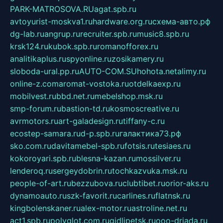
PARK-MATROSOVA.RU
agat.spb.ru
avtoyurist-moskva1.ru
hardware.org.ru
схема-авто.рф
dg-lab.ru
angrup.ru
recruiter.spb.ru
music8.spb.ru
krsk124.ru
kubok.spb.ru
romanofforex.ru
analitikaplus.ru
spyonline.ru
zosikamery.ru
sloboda-ural.pp.ru
AUTO-COM.SU
hohota.net
alimy.ru
online-z.com
aromat-vostoka.ru
otdelkaexp.ru
mobilvest.ru
bbd.net.ru
mebelshop.msk.ru
smp-forum.ru
bastion-td.ru
kosmoscreative.ru
avrmotors.ru
art-galadesign.ru
tiffany-c.ru
ecostep-samara.ru
d-p.spb.ru
галактика73.рф
sko.com.ru
davitamebel-spb.ru
fotsis.ru
tesiaes.ru
kokoroyari.spb.ru
blesna-kazan.ru
mossilver.ru
lenderoq.ru
sergeydobrin.ru
tochkazvuka.msk.ru
people-of-art.ru
bezzubova.ru
clubtibet.ru
orior-aks.ru
dynamoauto.ru
szk-favorit.ru
carlines.ru
flatnsk.ru
kingbolenskaner.ru
alex-motor.ru
astroline.net.ru
act1.spb.ru
polyglot.com.ru
gidlipetsk.ru
ooo-driada.ru