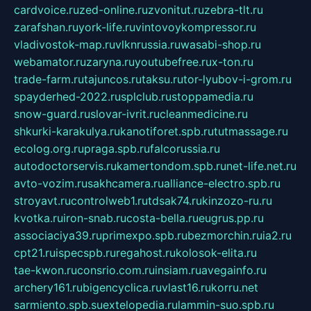
cardvoice.ru
zed-online.ru
zvonitut.ru
zebra-tlt.ru
zarafshan.ru
york-life.ru
vintovoykompressor.ru
vladivostok-map.ru
vlknrussia.ru
wasabi-shop.ru
webamator.ru
zaryna.ru
youtubefree.ru
x-ton.ru
trade-farm.ru
tajuncos.ru
taksu.ru
tor-lyubov-i-grom.ru
spayderhed-2022.ru
splclub.ru
stoppamedia.ru
snow-guard.ru
slovar-ivrit.ru
cleanmedicine.ru
shkurki-karakulya.ru
kanotiforet.spb.ru
tutmassage.ru
ecolog.org.ru
praga.spb.ru
falcorussia.ru
autodoctorservis.ru
kamertondom.spb.ru
net-life.net.ru
avto-vozim.ru
sakhcamera.ru
alliance-electro.spb.ru
stroyavt.ru
controlweb1.ru
tdsak74.ru
kinzozo-ru.ru
kvotka.ru
iron-snab.ru
costa-bella.ru
eugrus.pp.ru
associaciya39.ru
primexpo.spb.ru
bezmorchin.ru
ia2.ru
cpt21.ru
ispecspb.ru
regahost.ru
kolosok-elita.ru
tae-kwon.ru
consrio.com.ru
insiam.ru
avegainfo.ru
archery161.ru
bigencyclica.ru
vlast16.ru
korru.net
sarmiento.spb.su
extelopedia.ru
lammin-suo.spb.ru