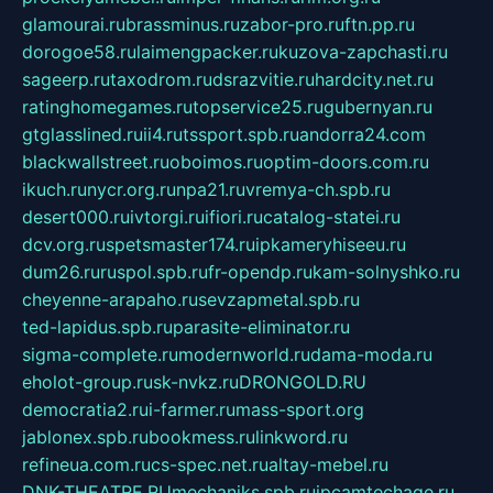
glamourai.ru
brassminus.ru
zabor-pro.ru
ftn.pp.ru
dorogoe58.ru
laimengpacker.ru
kuzova-zapchasti.ru
sageerp.ru
taxodrom.ru
dsrazvitie.ru
hardcity.net.ru
ratinghomegames.ru
topservice25.ru
gubernyan.ru
gtglasslined.ru
ii4.ru
tssport.spb.ru
andorra24.com
blackwallstreet.ru
oboimos.ru
optim-doors.com.ru
ikuch.ru
nycr.org.ru
npa21.ru
vremya-ch.spb.ru
desert000.ru
ivtorgi.ru
ifiori.ru
catalog-statei.ru
dcv.org.ru
spetsmaster174.ru
ipkameryhiseeu.ru
dum26.ru
ruspol.spb.ru
fr-opendp.ru
kam-solnyshko.ru
cheyenne-arapaho.ru
sevzapmetal.spb.ru
ted-lapidus.spb.ru
parasite-eliminator.ru
sigma-complete.ru
modernworld.ru
dama-moda.ru
eholot-group.ru
sk-nvkz.ru
DRONGOLD.RU
democratia2.ru
i-farmer.ru
mass-sport.org
jablonex.spb.ru
bookmess.ru
linkword.ru
refineua.com.ru
cs-spec.net.ru
altay-mebel.ru
DNK-THEATRE.RU
mechaniks.spb.ru
ipcamtechage.ru