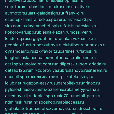
mobilvest.ru
bbd.net.ru
mebelshop.msk.ru
smp-forum.ru
bastion-td.ru
kosmoscreative.ru
avrmotors.ru
art-galadesign.ru
tiffany-c.ru
ecostep-samara.ru
d-p.spb.ru
галактика73.рф
sko.com.ru
davitamebel-spb.ru
fotsis.ru
tesiaes.ru
kokoroyari.spb.ru
blesna-kazan.ru
mossilver.ru
lenderoq.ru
sergeydobrin.ru
tochkazvuka.msk.ru
people-of-art.ru
bezzubova.ru
clubtibet.ru
orior-aks.ru
dynamoauto.ru
szk-favorit.ru
carlines.ru
flatnsk.ru
kingbolenskaner.ru
alex-motor.ru
astroline.net.ru
act1.spb.ru
polyglot.com.ru
gidlipetsk.ru
ooo-driada.ru
detsad125.ru
mir-zdoroviya.ru
bruslanovo.ru
siterem.ru
council.spb.ru
лодкипатриот.рф
kafekolizey.ru
iclub.net.ru
gazon-easy.ru
sugarepilekb.ru
grinox.ru
pylesostineco.ru
msts-ozarenie.ru
kameryjooan.ru
artemovskij.ru
dopler.spb.ru
aid70.ru
metall-perm.ru
ndm.msk.ru
ratingzooshop.ru
apiaccess.ru
globalautotrade.info
bezverhovskoe.ru
drsschool.ru