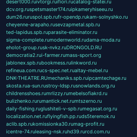
desert000.ru
ivtorgi.ru
ifiori.ru
catalog-statei.ru
dcv.org.ru
spetsmaster174.ru
ipkameryhiseeu.ru
dum26.ru
ruspol.spb.ru
fr-opendp.ru
kam-solnyshko.ru
cheyenne-arapaho.ru
sevzapmetal.spb.ru
ted-lapidus.spb.ru
parasite-eliminator.ru
sigma-complete.ru
modernworld.ru
dama-moda.ru
eholot-group.ru
sk-nvkz.ru
DRONGOLD.RU
democratia2.ru
i-farmer.ru
mass-sport.org
jablonex.spb.ru
bookmess.ru
linkword.ru
refineua.com.ru
cs-spec.net.ru
altay-mebel.ru
DNK-THEATRE.RU
mechaniks.spb.ru
ipcamtechage.ru
skosta.ru
a-sun.ru
stroy-ldsp.ru
snowlands.org.ru
childrensshoes.ru
mrlizzy.ru
mebelsofiakrd.ru
bulizhenko.ru
rumantick.net.ru
mtszerno.ru
daily-fishing.ru
glushiteli-v-spb.ru
megasat.org.ru
localization.net.ru
flyingfish.pp.ru
ds5teremok.ru
aclib.spb.ru
komissionka30.ru
mag-profit.ru
icentre-74.ru
leasing-nsk.ru
hd39.ru
rcd.com.ru