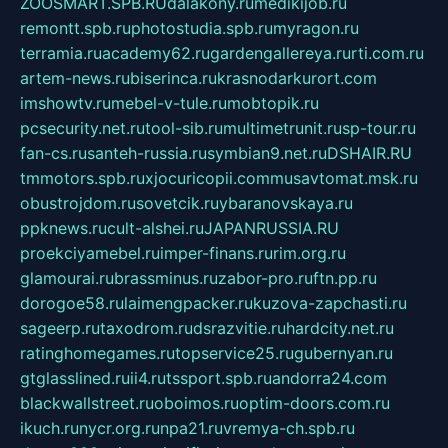
ZOOSMART.SPB.RU
dalakony.ru
medikijob.ru
remontt.spb.ru
photostudia.spb.ru
myragon.ru
terramia.ru
academy62.ru
gardengallereya.ru
rti.com.ru
artem-news.ru
biserinca.ru
krasnodarkurort.com
imshowtv.ru
mebel-v-tule.ru
mobtopik.ru
pcsecurity.net.ru
tool-sib.ru
multimetrunit.ru
sp-tour.ru
fan-cs.ru
santeh-russia.ru
symbian9.net.ru
DSHAIR.RU
tmmotors.spb.ru
xjocuricopii.com
musavtomat.msk.ru
obustrojdom.ru
sovetcik.ru
ybaranovskaya.ru
ppknews.ru
cult-alshei.ru
JAPANRUSSIA.RU
proekciyamebel.ru
imper-finans.ru
rim.org.ru
glamourai.ru
brassminus.ru
zabor-pro.ru
ftn.pp.ru
dorogoe58.ru
laimengpacker.ru
kuzova-zapchasti.ru
sageerp.ru
taxodrom.ru
dsrazvitie.ru
hardcity.net.ru
ratinghomegames.ru
topservice25.ru
gubernyan.ru
gtglasslined.ru
ii4.ru
tssport.spb.ru
andorra24.com
blackwallstreet.ru
oboimos.ru
optim-doors.com.ru
ikuch.ru
nycr.org.ru
npa21.ru
vremya-ch.spb.ru