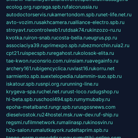
ecolog.org.ru
praga.spb.ru
falcorussia.ru
autodoctorservis.ru
kamertondom.spb.ru
net-life.net.ru
avto-vozim.ru
sakhcamera.ru
alliance-electro.spb.ru
stroyavt.ru
controlweb1.ru
tdsak74.ru
kinzozo-ru.ru
kvotka.ru
iron-snab.ru
costa-bella.ru
eugrus.pp.ru
associaciya39.ru
primexpo.spb.ru
bezmorchin.ru
ia2.ru
cpt21.ru
ispecspb.ru
regahost.ru
kolosok-elita.ru
tae-kwon.ru
consrio.com.ru
insiam.ru
avegainfo.ru
archery161.ru
bigencyclica.ru
vlast16.ru
korru.net
sarmiento.spb.su
extelopedia.ru
lammin-suo.spb.ru
iskatour.spb.ru
snpi.org.ru
running-line.ru
krygeva-spa.ru
chel.net.ru
rust-loco.ru
dugshop.ru
hl-beta.spb.ru
school494.spb.ru
mymubaby.ru
epoha-metalband.ru
ngr.spb.ru
rusgosnews.com
dieselvostok.ru
24hostel.msk.ru
w-dev.ru
f-ship.ru
regsmi.ru
filmnetwork.ru
malinasp.ru
kinosvin.ru
h2o-salon.ru
malutkayork.ru
deltaprim.spb.ru
tango-perm.ru
gooddir.ru
sgv.su
multiki-online.com