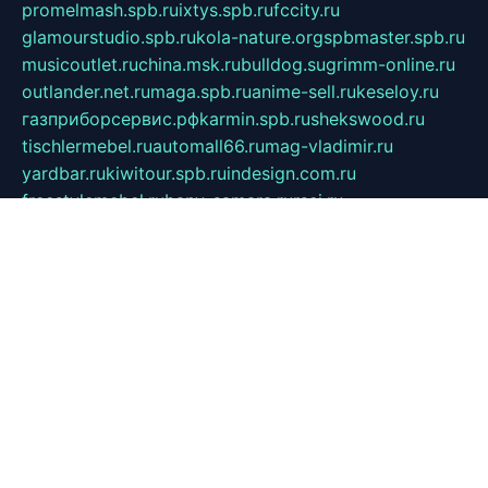
promelmash.spb.ru
ixtys.spb.ru
fccity.ru
glamourstudio.spb.ru
kola-nature.org
spbmaster.spb.ru
musicoutlet.ru
china.msk.ru
bulldog.su
grimm-online.ru
outlander.net.ru
maga.spb.ru
anime-sell.ru
keseloy.ru
газприборсервис.рф
karmin.spb.ru
shekswood.ru
tischlermebel.ru
automall66.ru
mag-vladimir.ru
yardbar.ru
kiwitour.spb.ru
indesign.com.ru
freestylemebel.ru
bany-samara.ru
rsei.ru
naidisvoyput.ru
mgsn-invest.ru
ipkamerasannce.ru
alicante-house.ru
ibelka74.ru
cozyhouse.info
vlkargalev-studio.ru
700mb.ru
figura-ufa.ru
alina-live.ru
belarusiannews.ru
womenknow.ru
dos-vniimk.ru
sega.net.ru
dv.net.ru
phenomenonsofhistory.com
telesputnik.net.ru
wall.pp.ru
pylesosroidmi.ru
gtc-clan.ru
cligs.ru
bibikazap.ru
popova.org.ru
netwhistler.spb.ru
bellvil.ru
bonzon.ru
iss-vladik.ru
defiparis.net.ru
las-gryzas.ru
amku.ru
electednews.spb.ru
feather.org.ru
spar72.ru
tankiigri.ru