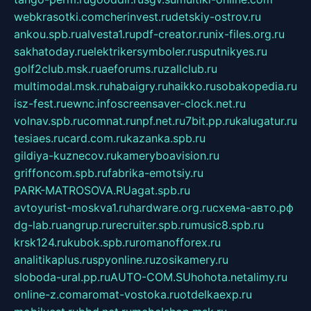
webkrasotki.com
cherinvest.ru
detskiy-ostrov.ru
ankou.spb.ru
alvesta1.ru
pdf-creator.ru
nix-files.org.ru
sakhatoday.ru
elektrikersymboler.ru
sputnikyes.ru
golf2club.msk.ru
aeforums.ru
zallclub.ru
multimodal.msk.ru
habaigry.ru
haikko.ru
sobakopedia.ru
isz-fest.ru
ewnc.info
screensaver-clock.net.ru
volnav.spb.ru
comnat.ru
npf.net.ru
7bit.pp.ru
kalugatur.ru
tesiaes.ru
card.com.ru
kazanka.spb.ru
gildiya-kuznecov.ru
kameryboavision.ru
griffoncom.spb.ru
fabrika-emotsiy.ru
PARK-MATROSOVA.RU
agat.spb.ru
avtoyurist-moskva1.ru
hardware.org.ru
схема-авто.рф
dg-lab.ru
angrup.ru
recruiter.spb.ru
music8.spb.ru
krsk124.ru
kubok.spb.ru
romanofforex.ru
analitikaplus.ru
spyonline.ru
zosikamery.ru
sloboda-ural.pp.ru
AUTO-COM.SU
hohota.net
alimy.ru
online-z.com
aromat-vostoka.ru
otdelkaexp.ru