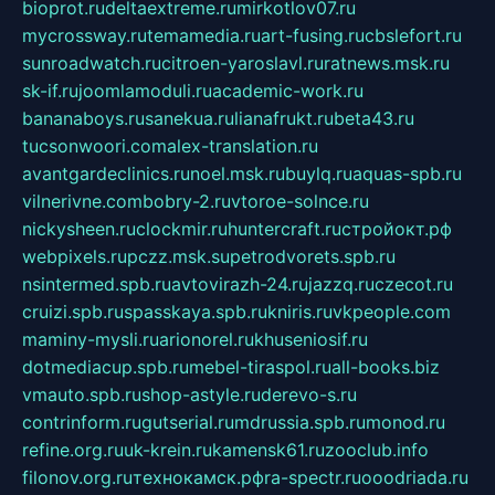
bioprot.ru
deltaextreme.ru
mirkotlov07.ru
mycrossway.ru
temamedia.ru
art-fusing.ru
cbslefort.ru
sunroadwatch.ru
citroen-yaroslavl.ru
ratnews.msk.ru
sk-if.ru
joomlamoduli.ru
academic-work.ru
bananaboys.ru
sanekua.ru
lianafrukt.ru
beta43.ru
tucsonwoori.com
alex-translation.ru
avantgardeclinics.ru
noel.msk.ru
buylq.ru
aquas-spb.ru
vilnerivne.com
bobry-2.ru
vtoroe-solnce.ru
nickysheen.ru
clockmir.ru
huntercraft.ru
стройокт.рф
webpixels.ru
pczz.msk.su
petrodvorets.spb.ru
nsintermed.spb.ru
avtovirazh-24.ru
jazzq.ru
czecot.ru
cruizi.spb.ru
spasskaya.spb.ru
kniris.ru
vkpeople.com
maminy-mysli.ru
arionorel.ru
khuseniosif.ru
dotmediacup.spb.ru
mebel-tiraspol.ru
all-books.biz
vmauto.spb.ru
shop-astyle.ru
derevo-s.ru
contrinform.ru
gutserial.ru
mdrussia.spb.ru
monod.ru
refine.org.ru
uk-krein.ru
kamensk61.ru
zooclub.info
filonov.org.ru
технокамск.рф
ra-spectr.ru
ooodriada.ru