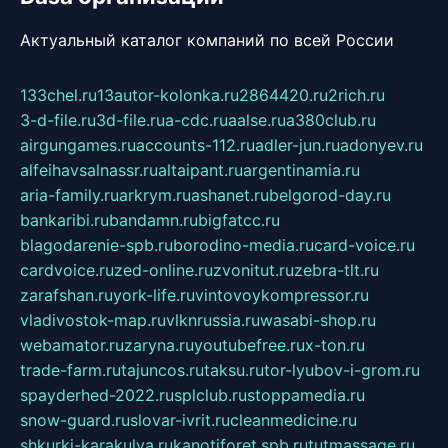
Актуальный каталог компаний по всей России
133chel.ru
13autor-kolonka.ru
2864420.ru
2rich.ru
3-d-file.ru
3d-file.ru
a-cdc.ru
aalse.ru
a380club.ru
airgungames.ru
accounts-112.ru
adler-jun.ru
adonyev.ru
alfeihavsalnassr.ru
altaipant.ru
argentinamia.ru
aria-family.ru
arkrym.ru
ashanet.ru
belgorod-day.ru
bankaribi.ru
bandamn.ru
bigfatcc.ru
blagodarenie-spb.ru
borodino-media.ru
card-voice.ru
cardvoice.ru
zed-online.ru
zvonitut.ru
zebra-tlt.ru
zarafshan.ru
york-life.ru
vintovoykompressor.ru
vladivostok-map.ru
vlknrussia.ru
wasabi-shop.ru
webamator.ru
zaryna.ru
youtubefree.ru
x-ton.ru
trade-farm.ru
tajuncos.ru
taksu.ru
tor-lyubov-i-grom.ru
spayderhed-2022.ru
splclub.ru
stoppamedia.ru
snow-guard.ru
slovar-ivrit.ru
cleanmedicine.ru
shkurki-karakulya.ru
kanotiforet.spb.ru
tutmassage.ru