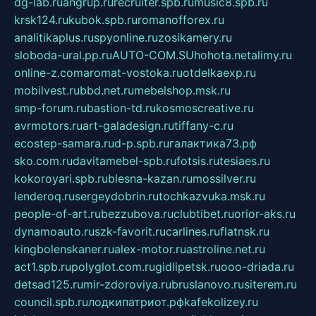
dg-lab.ru
angrup.ru
recruiter.spb.ru
music8.spb.ru
krsk124.ru
kubok.spb.ru
romanofforex.ru
analitikaplus.ru
spyonline.ru
zosikamery.ru
sloboda-ural.pp.ru
AUTO-COM.SU
hohota.net
alimy.ru
online-z.com
aromat-vostoka.ru
otdelkaexp.ru
mobilvest.ru
bbd.net.ru
mebelshop.msk.ru
smp-forum.ru
bastion-td.ru
kosmoscreative.ru
avrmotors.ru
art-galadesign.ru
tiffany-c.ru
ecostep-samara.ru
d-p.spb.ru
галактика73.рф
sko.com.ru
davitamebel-spb.ru
fotsis.ru
tesiaes.ru
kokoroyari.spb.ru
blesna-kazan.ru
mossilver.ru
lenderoq.ru
sergeydobrin.ru
tochkazvuka.msk.ru
people-of-art.ru
bezzubova.ru
clubtibet.ru
orior-aks.ru
dynamoauto.ru
szk-favorit.ru
carlines.ru
flatnsk.ru
kingbolenskaner.ru
alex-motor.ru
astroline.net.ru
act1.spb.ru
polyglot.com.ru
gidlipetsk.ru
ooo-driada.ru
detsad125.ru
mir-zdoroviya.ru
bruslanovo.ru
siterem.ru
council.spb.ru
лодкипатриот.рф
kafekolizey.ru