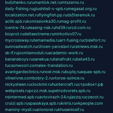
bulizhenko.ru
rumantick.net.ru
mtszerno.ru
daily-fishing.ru
glushiteli-v-spb.ru
megasat.org.ru
localization.net.ru
flyingfish.pp.ru
ds5teremok.ru
aclib.spb.ru
komissionka30.ru
mag-profit.ru
icentre-74.ru
leasing-nsk.ru
hd39.ru
rcd.com.ru
bioprot.ru
deltaextreme.ru
mirkotlov07.ru
mycrossway.ru
temamedia.ru
art-fusing.ru
cbslefort.ru
sunroadwatch.ru
citroen-yaroslavl.ru
ratnews.msk.ru
sk-if.ru
joomlamoduli.ru
academic-work.ru
bananaboys.ru
sanekua.ru
lianafrukt.ru
beta43.ru
tucsonwoori.com
alex-translation.ru
avantgardeclinics.ru
noel.msk.ru
buylq.ru
aquas-spb.ru
vilnerivne.com
bobry-2.ru
vtoroe-solnce.ru
nickysheen.ru
clockmir.ru
huntercraft.ru
стройокт.рф
webpixels.ru
pczz.msk.su
petrodvorets.spb.ru
nsintermed.spb.ru
avtovirazh-24.ru
jazzq.ru
czecot.ru
cruizi.spb.ru
spasskaya.spb.ru
kniris.ru
vkpeople.com
maminy-mysli.ru
arionorel.ru
khuseniosif.ru