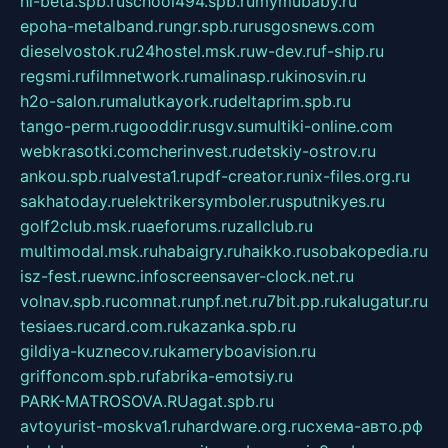
hl-beta.spb.ru
school494.spb.ru
mymubaby.ru
epoha-metalband.ru
ngr.spb.ru
rusgosnews.com
dieselvostok.ru
24hostel.msk.ru
w-dev.ru
f-ship.ru
regsmi.ru
filmnetwork.ru
malinasp.ru
kinosvin.ru
h2o-salon.ru
malutkayork.ru
deltaprim.spb.ru
tango-perm.ru
gooddir.ru
sgv.su
multiki-online.com
webkrasotki.com
cherinvest.ru
detskiy-ostrov.ru
ankou.spb.ru
alvesta1.ru
pdf-creator.ru
nix-files.org.ru
sakhatoday.ru
elektrikersymboler.ru
sputnikyes.ru
golf2club.msk.ru
aeforums.ru
zallclub.ru
multimodal.msk.ru
habaigry.ru
haikko.ru
sobakopedia.ru
isz-fest.ru
ewnc.info
screensaver-clock.net.ru
volnav.spb.ru
comnat.ru
npf.net.ru
7bit.pp.ru
kalugatur.ru
tesiaes.ru
card.com.ru
kazanka.spb.ru
gildiya-kuznecov.ru
kameryboavision.ru
griffoncom.spb.ru
fabrika-emotsiy.ru
PARK-MATROSOVA.RU
agat.spb.ru
avtoyurist-moskva1.ru
hardware.org.ru
схема-авто.рф