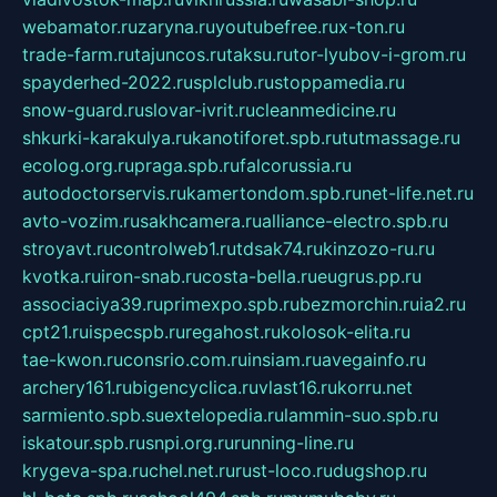
webamator.ru
zaryna.ru
youtubefree.ru
x-ton.ru
trade-farm.ru
tajuncos.ru
taksu.ru
tor-lyubov-i-grom.ru
spayderhed-2022.ru
splclub.ru
stoppamedia.ru
snow-guard.ru
slovar-ivrit.ru
cleanmedicine.ru
shkurki-karakulya.ru
kanotiforet.spb.ru
tutmassage.ru
ecolog.org.ru
praga.spb.ru
falcorussia.ru
autodoctorservis.ru
kamertondom.spb.ru
net-life.net.ru
avto-vozim.ru
sakhcamera.ru
alliance-electro.spb.ru
stroyavt.ru
controlweb1.ru
tdsak74.ru
kinzozo-ru.ru
kvotka.ru
iron-snab.ru
costa-bella.ru
eugrus.pp.ru
associaciya39.ru
primexpo.spb.ru
bezmorchin.ru
ia2.ru
cpt21.ru
ispecspb.ru
regahost.ru
kolosok-elita.ru
tae-kwon.ru
consrio.com.ru
insiam.ru
avegainfo.ru
archery161.ru
bigencyclica.ru
vlast16.ru
korru.net
sarmiento.spb.su
extelopedia.ru
lammin-suo.spb.ru
iskatour.spb.ru
snpi.org.ru
running-line.ru
krygeva-spa.ru
chel.net.ru
rust-loco.ru
dugshop.ru