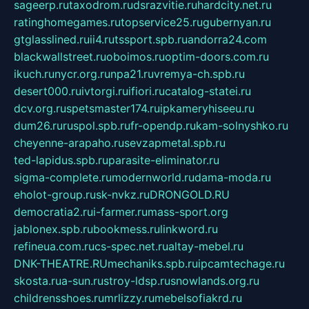
sageerp.ru
taxodrom.ru
dsrazvitie.ru
hardcity.net.ru
ratinghomegames.ru
topservice25.ru
gubernyan.ru
gtglasslined.ru
ii4.ru
tssport.spb.ru
andorra24.com
blackwallstreet.ru
oboimos.ru
optim-doors.com.ru
ikuch.ru
nycr.org.ru
npa21.ru
vremya-ch.spb.ru
desert000.ru
ivtorgi.ru
ifiori.ru
catalog-statei.ru
dcv.org.ru
spetsmaster174.ru
ipkameryhiseeu.ru
dum26.ru
ruspol.spb.ru
fr-opendp.ru
kam-solnyshko.ru
cheyenne-arapaho.ru
sevzapmetal.spb.ru
ted-lapidus.spb.ru
parasite-eliminator.ru
sigma-complete.ru
modernworld.ru
dama-moda.ru
eholot-group.ru
sk-nvkz.ru
DRONGOLD.RU
democratia2.ru
i-farmer.ru
mass-sport.org
jablonex.spb.ru
bookmess.ru
linkword.ru
refineua.com.ru
cs-spec.net.ru
altay-mebel.ru
DNK-THEATRE.RU
mechaniks.spb.ru
ipcamtechage.ru
skosta.ru
a-sun.ru
stroy-ldsp.ru
snowlands.org.ru
childrensshoes.ru
mrlizzy.ru
mebelsofiakrd.ru