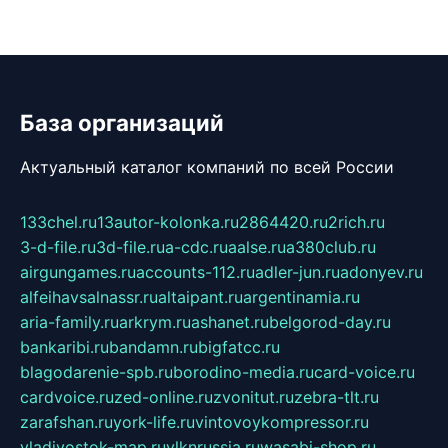
База организаций
Актуальный каталог компаний по всей России
133chel.ru
13autor-kolonka.ru
2864420.ru
2rich.ru
3-d-file.ru
3d-file.ru
a-cdc.ru
aalse.ru
a380club.ru
airgungames.ru
accounts-112.ru
adler-jun.ru
adonyev.ru
alfeihavsalnassr.ru
altaipant.ru
argentinamia.ru
aria-family.ru
arkrym.ru
ashanet.ru
belgorod-day.ru
bankaribi.ru
bandamn.ru
bigfatcc.ru
blagodarenie-spb.ru
borodino-media.ru
card-voice.ru
cardvoice.ru
zed-online.ru
zvonitut.ru
zebra-tlt.ru
zarafshan.ru
york-life.ru
vintovoykompressor.ru
vladivostok-map.ru
vlknrussia.ru
wasabi-shop.ru