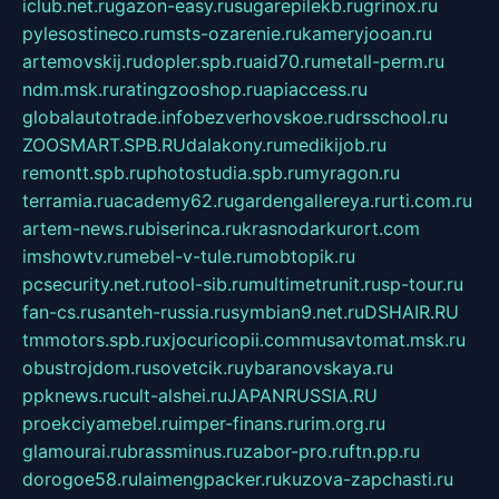
iclub.net.ru
gazon-easy.ru
sugarepilekb.ru
grinox.ru
pylesostineco.ru
msts-ozarenie.ru
kameryjooan.ru
artemovskij.ru
dopler.spb.ru
aid70.ru
metall-perm.ru
ndm.msk.ru
ratingzooshop.ru
apiaccess.ru
globalautotrade.info
bezverhovskoe.ru
drsschool.ru
ZOOSMART.SPB.RU
dalakony.ru
medikijob.ru
remontt.spb.ru
photostudia.spb.ru
myragon.ru
terramia.ru
academy62.ru
gardengallereya.ru
rti.com.ru
artem-news.ru
biserinca.ru
krasnodarkurort.com
imshowtv.ru
mebel-v-tule.ru
mobtopik.ru
pcsecurity.net.ru
tool-sib.ru
multimetrunit.ru
sp-tour.ru
fan-cs.ru
santeh-russia.ru
symbian9.net.ru
DSHAIR.RU
tmmotors.spb.ru
xjocuricopii.com
musavtomat.msk.ru
obustrojdom.ru
sovetcik.ru
ybaranovskaya.ru
ppknews.ru
cult-alshei.ru
JAPANRUSSIA.RU
proekciyamebel.ru
imper-finans.ru
rim.org.ru
glamourai.ru
brassminus.ru
zabor-pro.ru
ftn.pp.ru
dorogoe58.ru
laimengpacker.ru
kuzova-zapchasti.ru