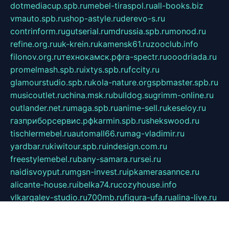
dotmediacup.spb.ru
mebel-tiraspol.ru
all-books.biz
vmauto.spb.ru
shop-astyle.ru
derevo-s.ru
contrinform.ru
gutserial.ru
mdrussia.spb.ru
monod.ru
refine.org.ru
uk-krein.ru
kamensk61.ru
zooclub.info
filonov.org.ru
технокамск.рф
ra-spectr.ru
ooodriada.ru
promelmash.spb.ru
ixtys.spb.ru
fccity.ru
glamourstudio.spb.ru
kola-nature.org
spbmaster.spb.ru
musicoutlet.ru
china.msk.ru
bulldog.su
grimm-online.ru
outlander.net.ru
maga.spb.ru
anime-sell.ru
keseloy.ru
газприборсервис.рф
karmin.spb.ru
shekswood.ru
tischlermebel.ru
automall66.ru
mag-vladimir.ru
yardbar.ru
kiwitour.spb.ru
indesign.com.ru
freestylemebel.ru
bany-samara.ru
rsei.ru
naidisvoyput.ru
mgsn-invest.ru
ipkamerasannce.ru
alicante-house.ru
ibelka74.ru
cozyhouse.info
vlkargalev-studio.ru
700mb.ru
figura-ufa.ru
alina-live.ru
belarusiannews.ru
womenknow.ru
dos-vniimk.ru
sega.net.ru
dv.net.ru
phenomenonsofhistory.com