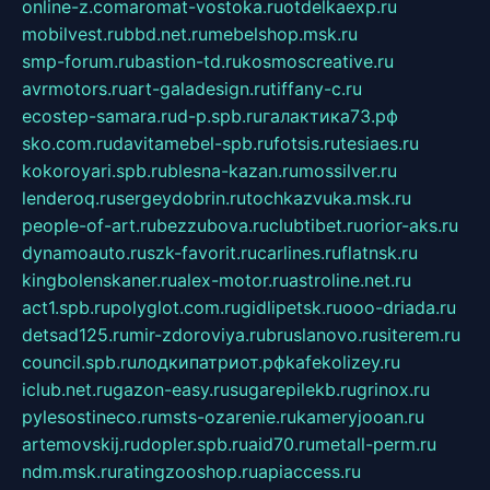
online-z.com
aromat-vostoka.ru
otdelkaexp.ru
mobilvest.ru
bbd.net.ru
mebelshop.msk.ru
smp-forum.ru
bastion-td.ru
kosmoscreative.ru
avrmotors.ru
art-galadesign.ru
tiffany-c.ru
ecostep-samara.ru
d-p.spb.ru
галактика73.рф
sko.com.ru
davitamebel-spb.ru
fotsis.ru
tesiaes.ru
kokoroyari.spb.ru
blesna-kazan.ru
mossilver.ru
lenderoq.ru
sergeydobrin.ru
tochkazvuka.msk.ru
people-of-art.ru
bezzubova.ru
clubtibet.ru
orior-aks.ru
dynamoauto.ru
szk-favorit.ru
carlines.ru
flatnsk.ru
kingbolenskaner.ru
alex-motor.ru
astroline.net.ru
act1.spb.ru
polyglot.com.ru
gidlipetsk.ru
ooo-driada.ru
detsad125.ru
mir-zdoroviya.ru
bruslanovo.ru
siterem.ru
council.spb.ru
лодкипатриот.рф
kafekolizey.ru
iclub.net.ru
gazon-easy.ru
sugarepilekb.ru
grinox.ru
pylesostineco.ru
msts-ozarenie.ru
kameryjooan.ru
artemovskij.ru
dopler.spb.ru
aid70.ru
metall-perm.ru
ndm.msk.ru
ratingzooshop.ru
apiaccess.ru