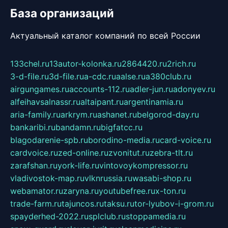
База организаций
Актуальный каталог компаний по всей России
133chel.ru
13autor-kolonka.ru
2864420.ru
2rich.ru
3-d-file.ru
3d-file.ru
a-cdc.ru
aalse.ru
a380club.ru
airgungames.ru
accounts-112.ru
adler-jun.ru
adonyev.ru
alfeihavsalnassr.ru
altaipant.ru
argentinamia.ru
aria-family.ru
arkrym.ru
ashanet.ru
belgorod-day.ru
bankaribi.ru
bandamn.ru
bigfatcc.ru
blagodarenie-spb.ru
borodino-media.ru
card-voice.ru
cardvoice.ru
zed-online.ru
zvonitut.ru
zebra-tlt.ru
zarafshan.ru
york-life.ru
vintovoykompressor.ru
vladivostok-map.ru
vlknrussia.ru
wasabi-shop.ru
webamator.ru
zaryna.ru
youtubefree.ru
x-ton.ru
trade-farm.ru
tajuncos.ru
taksu.ru
tor-lyubov-i-grom.ru
spayderhed-2022.ru
splclub.ru
stoppamedia.ru