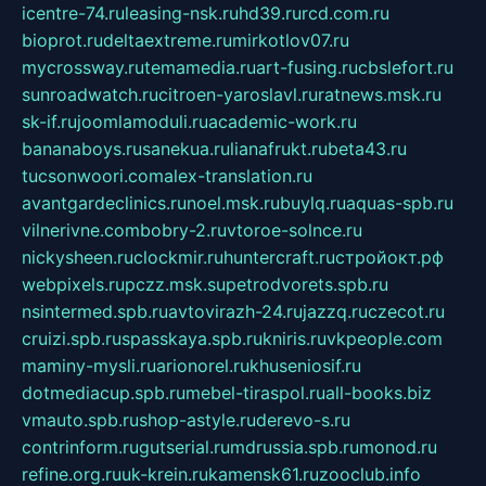
icentre-74.ru
leasing-nsk.ru
hd39.ru
rcd.com.ru
bioprot.ru
deltaextreme.ru
mirkotlov07.ru
mycrossway.ru
temamedia.ru
art-fusing.ru
cbslefort.ru
sunroadwatch.ru
citroen-yaroslavl.ru
ratnews.msk.ru
sk-if.ru
joomlamoduli.ru
academic-work.ru
bananaboys.ru
sanekua.ru
lianafrukt.ru
beta43.ru
tucsonwoori.com
alex-translation.ru
avantgardeclinics.ru
noel.msk.ru
buylq.ru
aquas-spb.ru
vilnerivne.com
bobry-2.ru
vtoroe-solnce.ru
nickysheen.ru
clockmir.ru
huntercraft.ru
стройокт.рф
webpixels.ru
pczz.msk.su
petrodvorets.spb.ru
nsintermed.spb.ru
avtovirazh-24.ru
jazzq.ru
czecot.ru
cruizi.spb.ru
spasskaya.spb.ru
kniris.ru
vkpeople.com
maminy-mysli.ru
arionorel.ru
khuseniosif.ru
dotmediacup.spb.ru
mebel-tiraspol.ru
all-books.biz
vmauto.spb.ru
shop-astyle.ru
derevo-s.ru
contrinform.ru
gutserial.ru
mdrussia.spb.ru
monod.ru
refine.org.ru
uk-krein.ru
kamensk61.ru
zooclub.info