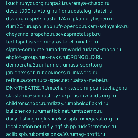
ikuch.ru
nycr.org.ru
npa21.ru
vremya-ch.spb.ru
desert000.ru
ivtorgi.ru
ifiori.ru
catalog-statei.ru
dcv.org.ru
spetsmaster174.ru
ipkameryhiseeu.ru
dum26.ru
ruspol.spb.ru
fr-opendp.ru
kam-solnyshko.ru
cheyenne-arapaho.ru
sevzapmetal.spb.ru
ted-lapidus.spb.ru
parasite-eliminator.ru
sigma-complete.ru
modernworld.ru
dama-moda.ru
eholot-group.ru
sk-nvkz.ru
DRONGOLD.RU
democratia2.ru
i-farmer.ru
mass-sport.org
jablonex.spb.ru
bookmess.ru
linkword.ru
refineua.com.ru
cs-spec.net.ru
altay-mebel.ru
DNK-THEATRE.RU
mechaniks.spb.ru
ipcamtechage.ru
skosta.ru
a-sun.ru
stroy-ldsp.ru
snowlands.org.ru
childrensshoes.ru
mrlizzy.ru
mebelsofiakrd.ru
bulizhenko.ru
rumantick.net.ru
mtszerno.ru
daily-fishing.ru
glushiteli-v-spb.ru
megasat.org.ru
localization.net.ru
flyingfish.pp.ru
ds5teremok.ru
aclib.spb.ru
komissionka30.ru
mag-profit.ru