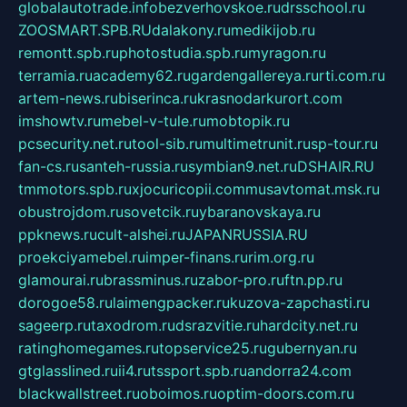
globalautotrade.info
bezverhovskoe.ru
drsschool.ru
ZOOSMART.SPB.RU
dalakony.ru
medikijob.ru
remontt.spb.ru
photostudia.spb.ru
myragon.ru
terramia.ru
academy62.ru
gardengallereya.ru
rti.com.ru
artem-news.ru
biserinca.ru
krasnodarkurort.com
imshowtv.ru
mebel-v-tule.ru
mobtopik.ru
pcsecurity.net.ru
tool-sib.ru
multimetrunit.ru
sp-tour.ru
fan-cs.ru
santeh-russia.ru
symbian9.net.ru
DSHAIR.RU
tmmotors.spb.ru
xjocuricopii.com
musavtomat.msk.ru
obustrojdom.ru
sovetcik.ru
ybaranovskaya.ru
ppknews.ru
cult-alshei.ru
JAPANRUSSIA.RU
proekciyamebel.ru
imper-finans.ru
rim.org.ru
glamourai.ru
brassminus.ru
zabor-pro.ru
ftn.pp.ru
dorogoe58.ru
laimengpacker.ru
kuzova-zapchasti.ru
sageerp.ru
taxodrom.ru
dsrazvitie.ru
hardcity.net.ru
ratinghomegames.ru
topservice25.ru
gubernyan.ru
gtglasslined.ru
ii4.ru
tssport.spb.ru
andorra24.com
blackwallstreet.ru
oboimos.ru
optim-doors.com.ru