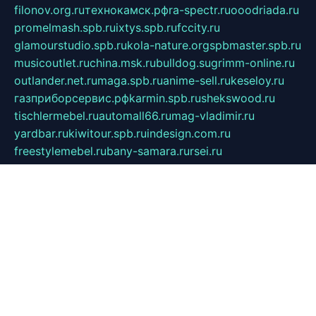
filonov.org.ru
технокамск.рф
ra-spectr.ru
ooodriada.ru
promelmash.spb.ru
ixtys.spb.ru
fccity.ru
glamourstudio.spb.ru
kola-nature.org
spbmaster.spb.ru
musicoutlet.ru
china.msk.ru
bulldog.su
grimm-online.ru
outlander.net.ru
maga.spb.ru
anime-sell.ru
keseloy.ru
газприборсервис.рф
karmin.spb.ru
shekswood.ru
tischlermebel.ru
automall66.ru
mag-vladimir.ru
yardbar.ru
kiwitour.spb.ru
indesign.com.ru
freestylemebel.ru
bany-samara.ru
rsei.ru
naidisvoyput.ru
mgsn-invest.ru
ipkamerasannce.ru
alicante-house.ru
ibelka74.ru
cozyhouse.info
vlkargalev-studio.ru
700mb.ru
figura-ufa.ru
alina-live.ru
belarusiannews.ru
womenknow.ru
dos-vniimk.ru
sega.net.ru
dv.net.ru
phenomenonsofhistory.com
telesputnik.net.ru
wall.pp.ru
pylesosroidmi.ru
gtc-clan.ru
cligs.ru
bibikazap.ru
popova.org.ru
netwhistler.spb.ru
bellvil.ru
bonzon.ru
iss-vladik.ru
defiparis.net.ru
las-gryzas.ru
amku.ru