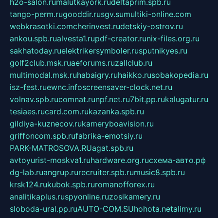
h2o-salon.ru
malutkayork.ru
deltaprim.spb.ru
tango-perm.ru
gooddir.ru
sgv.su
multiki-online.com
webkrasotki.com
cherinvest.ru
detskiy-ostrov.ru
ankou.spb.ru
alvesta1.ru
pdf-creator.ru
nix-files.org.ru
sakhatoday.ru
elektrikersymboler.ru
sputnikyes.ru
golf2club.msk.ru
aeforums.ru
zallclub.ru
multimodal.msk.ru
habaigry.ru
haikko.ru
sobakopedia.ru
isz-fest.ru
ewnc.info
screensaver-clock.net.ru
volnav.spb.ru
comnat.ru
npf.net.ru
7bit.pp.ru
kalugatur.ru
tesiaes.ru
card.com.ru
kazanka.spb.ru
gildiya-kuznecov.ru
kameryboavision.ru
griffoncom.spb.ru
fabrika-emotsiy.ru
PARK-MATROSOVA.RU
agat.spb.ru
avtoyurist-moskva1.ru
hardware.org.ru
схема-авто.рф
dg-lab.ru
angrup.ru
recruiter.spb.ru
music8.spb.ru
krsk124.ru
kubok.spb.ru
romanofforex.ru
analitikaplus.ru
spyonline.ru
zosikamery.ru
sloboda-ural.pp.ru
AUTO-COM.SU
hohota.net
alimy.ru