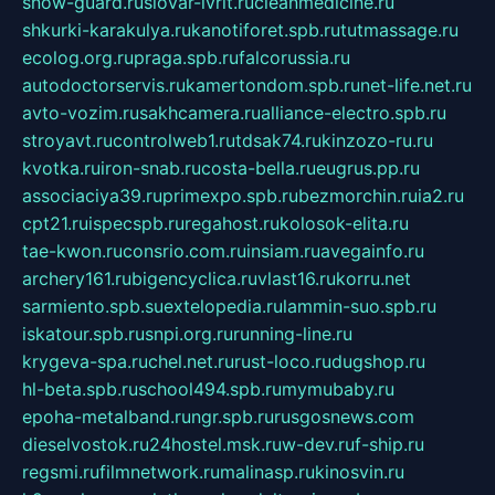
snow-guard.ru
slovar-ivrit.ru
cleanmedicine.ru
shkurki-karakulya.ru
kanotiforet.spb.ru
tutmassage.ru
ecolog.org.ru
praga.spb.ru
falcorussia.ru
autodoctorservis.ru
kamertondom.spb.ru
net-life.net.ru
avto-vozim.ru
sakhcamera.ru
alliance-electro.spb.ru
stroyavt.ru
controlweb1.ru
tdsak74.ru
kinzozo-ru.ru
kvotka.ru
iron-snab.ru
costa-bella.ru
eugrus.pp.ru
associaciya39.ru
primexpo.spb.ru
bezmorchin.ru
ia2.ru
cpt21.ru
ispecspb.ru
regahost.ru
kolosok-elita.ru
tae-kwon.ru
consrio.com.ru
insiam.ru
avegainfo.ru
archery161.ru
bigencyclica.ru
vlast16.ru
korru.net
sarmiento.spb.su
extelopedia.ru
lammin-suo.spb.ru
iskatour.spb.ru
snpi.org.ru
running-line.ru
krygeva-spa.ru
chel.net.ru
rust-loco.ru
dugshop.ru
hl-beta.spb.ru
school494.spb.ru
mymubaby.ru
epoha-metalband.ru
ngr.spb.ru
rusgosnews.com
dieselvostok.ru
24hostel.msk.ru
w-dev.ru
f-ship.ru
regsmi.ru
filmnetwork.ru
malinasp.ru
kinosvin.ru