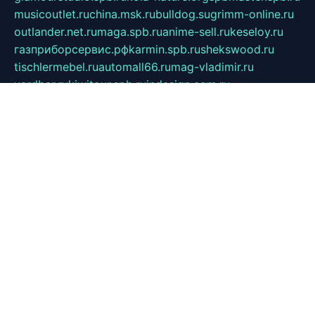
musicoutlet.ru
china.msk.ru
bulldog.su
grimm-online.ru
outlander.net.ru
maga.spb.ru
anime-sell.ru
keseloy.ru
газприборсервис.рф
karmin.spb.ru
shekswood.ru
tischlermebel.ru
automall66.ru
mag-vladimir.ru
yardbar.ru
kiwitour.spb.ru
indesign.com.ru
freestylemebel.ru
bany-samara.ru
rsei.ru
naidisvoyput.ru
mgsn-invest.ru
ipkamerasannce.ru
alicante-house.ru
ibelka74.ru
cozyhouse.info
vlkargalev-studio.ru
700mb.ru
figura-ufa.ru
alina-live.ru
belarusiannews.ru
womenknow.ru
dos-vniimk.ru
sega.net.ru
dv.net.ru
phenomenonsofhistory.com
telesputnik.net.ru
wall.pp.ru
pylesosroidmi.ru
gtc-clan.ru
cligs.ru
bibikazap.ru
popova.org.ru
netwhistler.spb.ru
bellvil.ru
bonzon.ru
iss-vladik.ru
defiparis.net.ru
las-gryzas.ru
amku.ru
electednews.spb.ru
feather.org.ru
spar72.ru
tankiigri.ru
dominus.com.ru
ibtree.ru
sanykool.pp.ru
unixlib.org.ru
menatep.spb.ru
gartenterrassen.ru
printeka.ru