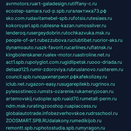
avrmotors.ru
art-galadesign.ru
tiffany-c.ru
ecostep-samara.ru
d-p.spb.ru
галактика73.рф
sko.com.ru
davitamebel-spb.ru
fotsis.ru
tesiaes.ru
kokoroyari.spb.ru
blesna-kazan.ru
mossilver.ru
lenderoq.ru
sergeydobrin.ru
tochkazvuka.msk.ru
people-of-art.ru
bezzubova.ru
clubtibet.ru
orior-aks.ru
dynamoauto.ru
szk-favorit.ru
carlines.ru
flatnsk.ru
kingbolenskaner.ru
alex-motor.ru
astroline.net.ru
act1.spb.ru
polyglot.com.ru
gidlipetsk.ru
ooo-driada.ru
detsad125.ru
mir-zdoroviya.ru
bruslanovo.ru
siterem.ru
council.spb.ru
лодкипатриот.рф
kafekolizey.ru
iclub.net.ru
gazon-easy.ru
sugarepilekb.ru
grinox.ru
pylesostineco.ru
msts-ozarenie.ru
kameryjooan.ru
artemovskij.ru
dopler.spb.ru
aid70.ru
metall-perm.ru
ndm.msk.ru
ratingzooshop.ru
apiaccess.ru
globalautotrade.info
bezverhovskoe.ru
drsschool.ru
ZOOSMART.SPB.RU
dalakony.ru
medikijob.ru
remontt.spb.ru
photostudia.spb.ru
myragon.ru