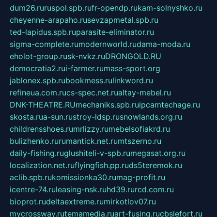
dum26.ru
ruspol.spb.ru
fr-opendp.ru
kam-solnyshko.ru
cheyenne-arapaho.ru
sevzapmetal.spb.ru
ted-lapidus.spb.ru
parasite-eliminator.ru
sigma-complete.ru
modernworld.ru
dama-moda.ru
eholot-group.ru
sk-nvkz.ru
DRONGOLD.RU
democratia2.ru
i-farmer.ru
mass-sport.org
jablonex.spb.ru
bookmess.ru
linkword.ru
refineua.com.ru
cs-spec.net.ru
altay-mebel.ru
DNK-THEATRE.RU
mechaniks.spb.ru
ipcamtechage.ru
skosta.ru
a-sun.ru
stroy-ldsp.ru
snowlands.org.ru
childrensshoes.ru
mrlizzy.ru
mebelsofiakrd.ru
bulizhenko.ru
rumantick.net.ru
mtszerno.ru
daily-fishing.ru
glushiteli-v-spb.ru
megasat.org.ru
localization.net.ru
flyingfish.pp.ru
ds5teremok.ru
aclib.spb.ru
komissionka30.ru
mag-profit.ru
icentre-74.ru
leasing-nsk.ru
hd39.ru
rcd.com.ru
bioprot.ru
deltaextreme.ru
mirkotlov07.ru
mycrossway.ru
temamedia.ru
art-fusing.ru
cbslefort.ru