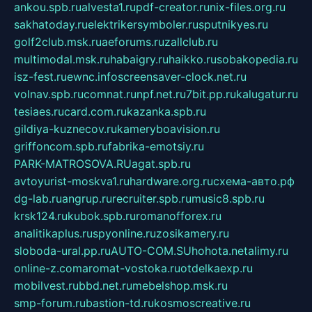
ankou.spb.ru
alvesta1.ru
pdf-creator.ru
nix-files.org.ru
sakhatoday.ru
elektrikersymboler.ru
sputnikyes.ru
golf2club.msk.ru
aeforums.ru
zallclub.ru
multimodal.msk.ru
habaigry.ru
haikko.ru
sobakopedia.ru
isz-fest.ru
ewnc.info
screensaver-clock.net.ru
volnav.spb.ru
comnat.ru
npf.net.ru
7bit.pp.ru
kalugatur.ru
tesiaes.ru
card.com.ru
kazanka.spb.ru
gildiya-kuznecov.ru
kameryboavision.ru
griffoncom.spb.ru
fabrika-emotsiy.ru
PARK-MATROSOVA.RU
agat.spb.ru
avtoyurist-moskva1.ru
hardware.org.ru
схема-авто.рф
dg-lab.ru
angrup.ru
recruiter.spb.ru
music8.spb.ru
krsk124.ru
kubok.spb.ru
romanofforex.ru
analitikaplus.ru
spyonline.ru
zosikamery.ru
sloboda-ural.pp.ru
AUTO-COM.SU
hohota.net
alimy.ru
online-z.com
aromat-vostoka.ru
otdelkaexp.ru
mobilvest.ru
bbd.net.ru
mebelshop.msk.ru
smp-forum.ru
bastion-td.ru
kosmoscreative.ru