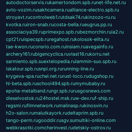
autodoctorservis.ru
kamertondom.spb.ru
net-life.net.ru
avto-vozim.ru
sakhcamera.ru
alliance-electro.spb.ru
stroyavt.ru
controlweb1.ru
tdsak74.ru
kinzozo-ru.ru
kvotka.ru
iron-snab.ru
costa-bella.ru
eugrus.pp.ru
associaciya39.ru
primexpo.spb.ru
bezmorchin.ru
ia2.ru
cpt21.ru
ispecspb.ru
regahost.ru
kolosok-elita.ru
tae-kwon.ru
consrio.com.ru
insiam.ru
avegainfo.ru
archery161.ru
bigencyclica.ru
vlast16.ru
korru.net
sarmiento.spb.su
extelopedia.ru
lammin-suo.spb.ru
iskatour.spb.ru
snpi.org.ru
running-line.ru
krygeva-spa.ru
chel.net.ru
rust-loco.ru
dugshop.ru
hl-beta.spb.ru
school494.spb.ru
mymubaby.ru
epoha-metalband.ru
ngr.spb.ru
rusgosnews.com
dieselvostok.ru
24hostel.msk.ru
w-dev.ru
f-ship.ru
regsmi.ru
filmnetwork.ru
malinasp.ru
kinosvin.ru
h2o-salon.ru
malutkayork.ru
deltaprim.spb.ru
tango-perm.ru
gooddir.ru
sgv.su
multiki-online.com
webkrasotki.com
cherinvest.ru
detskiy-ostrov.ru