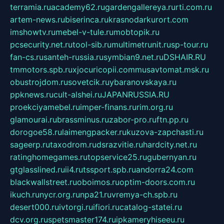
terramia.ru
academy62.ru
gardengallereya.ru
rti.com.ru
artem-news.ru
biserinca.ru
krasnodarkurort.com
imshowtv.ru
mebel-v-tule.ru
mobtopik.ru
pcsecurity.net.ru
tool-sib.ru
multimetrunit.ru
sp-tour.ru
fan-cs.ru
santeh-russia.ru
symbian9.net.ru
DSHAIR.RU
tmmotors.spb.ru
xjocuricopii.com
musavtomat.msk.ru
obustrojdom.ru
sovetcik.ru
ybaranovskaya.ru
ppknews.ru
cult-alshei.ru
JAPANRUSSIA.RU
proekciyamebel.ru
imper-finans.ru
rim.org.ru
glamourai.ru
brassminus.ru
zabor-pro.ru
ftn.pp.ru
dorogoe58.ru
laimengpacker.ru
kuzova-zapchasti.ru
sageerp.ru
taxodrom.ru
dsrazvitie.ru
hardcity.net.ru
ratinghomegames.ru
topservice25.ru
gubernyan.ru
gtglasslined.ru
ii4.ru
tssport.spb.ru
andorra24.com
blackwallstreet.ru
oboimos.ru
optim-doors.com.ru
ikuch.ru
nycr.org.ru
npa21.ru
vremya-ch.spb.ru
desert000.ru
ivtorgi.ru
ifiori.ru
catalog-statei.ru
dcv.org.ru
spetsmaster174.ru
ipkameryhiseeu.ru