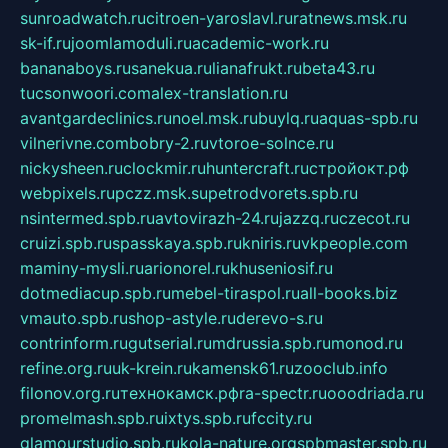
sunroadwatch.ru
citroen-yaroslavl.ru
ratnews.msk.ru
sk-if.ru
joomlamoduli.ru
academic-work.ru
bananaboys.ru
sanekua.ru
lianafrukt.ru
beta43.ru
tucsonwoori.com
alex-translation.ru
avantgardeclinics.ru
noel.msk.ru
buylq.ru
aquas-spb.ru
vilnerivne.com
bobry-2.ru
vtoroe-solnce.ru
nickysheen.ru
clockmir.ru
huntercraft.ru
стройокт.рф
webpixels.ru
pczz.msk.su
petrodvorets.spb.ru
nsintermed.spb.ru
avtovirazh-24.ru
jazzq.ru
czecot.ru
cruizi.spb.ru
spasskaya.spb.ru
kniris.ru
vkpeople.com
maminy-mysli.ru
arionorel.ru
khuseniosif.ru
dotmediacup.spb.ru
mebel-tiraspol.ru
all-books.biz
vmauto.spb.ru
shop-astyle.ru
derevo-s.ru
contrinform.ru
gutserial.ru
mdrussia.spb.ru
monod.ru
refine.org.ru
uk-krein.ru
kamensk61.ru
zooclub.info
filonov.org.ru
технокамск.рф
ra-spectr.ru
ooodriada.ru
promelmash.spb.ru
ixtys.spb.ru
fccity.ru
glamourstudio.spb.ru
kola-nature.org
spbmaster.spb.ru