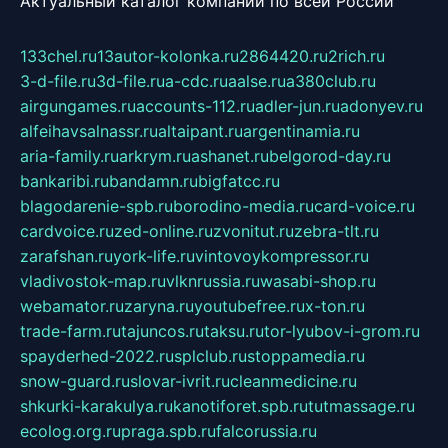
Актуальный каталог компаний по всей России
133chel.ru
13autor-kolonka.ru
2864420.ru
2rich.ru
3-d-file.ru
3d-file.ru
a-cdc.ru
aalse.ru
a380club.ru
airgungames.ru
accounts-112.ru
adler-jun.ru
adonyev.ru
alfeihavsalnassr.ru
altaipant.ru
argentinamia.ru
aria-family.ru
arkrym.ru
ashanet.ru
belgorod-day.ru
bankaribi.ru
bandamn.ru
bigfatcc.ru
blagodarenie-spb.ru
borodino-media.ru
card-voice.ru
cardvoice.ru
zed-online.ru
zvonitut.ru
zebra-tlt.ru
zarafshan.ru
york-life.ru
vintovoykompressor.ru
vladivostok-map.ru
vlknrussia.ru
wasabi-shop.ru
webamator.ru
zaryna.ru
youtubefree.ru
x-ton.ru
trade-farm.ru
tajuncos.ru
taksu.ru
tor-lyubov-i-grom.ru
spayderhed-2022.ru
splclub.ru
stoppamedia.ru
snow-guard.ru
slovar-ivrit.ru
cleanmedicine.ru
shkurki-karakulya.ru
kanotiforet.spb.ru
tutmassage.ru
ecolog.org.ru
praga.spb.ru
falcorussia.ru