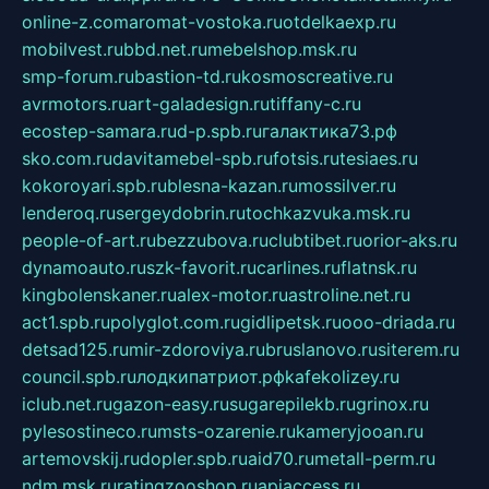
online-z.com
aromat-vostoka.ru
otdelkaexp.ru
mobilvest.ru
bbd.net.ru
mebelshop.msk.ru
smp-forum.ru
bastion-td.ru
kosmoscreative.ru
avrmotors.ru
art-galadesign.ru
tiffany-c.ru
ecostep-samara.ru
d-p.spb.ru
галактика73.рф
sko.com.ru
davitamebel-spb.ru
fotsis.ru
tesiaes.ru
kokoroyari.spb.ru
blesna-kazan.ru
mossilver.ru
lenderoq.ru
sergeydobrin.ru
tochkazvuka.msk.ru
people-of-art.ru
bezzubova.ru
clubtibet.ru
orior-aks.ru
dynamoauto.ru
szk-favorit.ru
carlines.ru
flatnsk.ru
kingbolenskaner.ru
alex-motor.ru
astroline.net.ru
act1.spb.ru
polyglot.com.ru
gidlipetsk.ru
ooo-driada.ru
detsad125.ru
mir-zdoroviya.ru
bruslanovo.ru
siterem.ru
council.spb.ru
лодкипатриот.рф
kafekolizey.ru
iclub.net.ru
gazon-easy.ru
sugarepilekb.ru
grinox.ru
pylesostineco.ru
msts-ozarenie.ru
kameryjooan.ru
artemovskij.ru
dopler.spb.ru
aid70.ru
metall-perm.ru
ndm.msk.ru
ratingzooshop.ru
apiaccess.ru