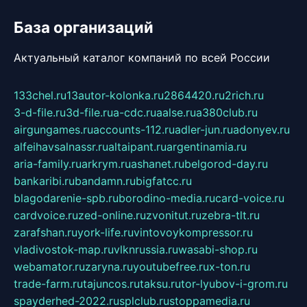
База организаций
Актуальный каталог компаний по всей России
133chel.ru
13autor-kolonka.ru
2864420.ru
2rich.ru
3-d-file.ru
3d-file.ru
a-cdc.ru
aalse.ru
a380club.ru
airgungames.ru
accounts-112.ru
adler-jun.ru
adonyev.ru
alfeihavsalnassr.ru
altaipant.ru
argentinamia.ru
aria-family.ru
arkrym.ru
ashanet.ru
belgorod-day.ru
bankaribi.ru
bandamn.ru
bigfatcc.ru
blagodarenie-spb.ru
borodino-media.ru
card-voice.ru
cardvoice.ru
zed-online.ru
zvonitut.ru
zebra-tlt.ru
zarafshan.ru
york-life.ru
vintovoykompressor.ru
vladivostok-map.ru
vlknrussia.ru
wasabi-shop.ru
webamator.ru
zaryna.ru
youtubefree.ru
x-ton.ru
trade-farm.ru
tajuncos.ru
taksu.ru
tor-lyubov-i-grom.ru
spayderhed-2022.ru
splclub.ru
stoppamedia.ru