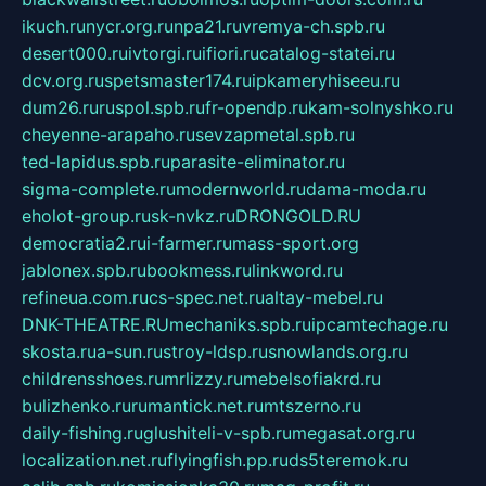
ikuch.ru
nycr.org.ru
npa21.ru
vremya-ch.spb.ru
desert000.ru
ivtorgi.ru
ifiori.ru
catalog-statei.ru
dcv.org.ru
spetsmaster174.ru
ipkameryhiseeu.ru
dum26.ru
ruspol.spb.ru
fr-opendp.ru
kam-solnyshko.ru
cheyenne-arapaho.ru
sevzapmetal.spb.ru
ted-lapidus.spb.ru
parasite-eliminator.ru
sigma-complete.ru
modernworld.ru
dama-moda.ru
eholot-group.ru
sk-nvkz.ru
DRONGOLD.RU
democratia2.ru
i-farmer.ru
mass-sport.org
jablonex.spb.ru
bookmess.ru
linkword.ru
refineua.com.ru
cs-spec.net.ru
altay-mebel.ru
DNK-THEATRE.RU
mechaniks.spb.ru
ipcamtechage.ru
skosta.ru
a-sun.ru
stroy-ldsp.ru
snowlands.org.ru
childrensshoes.ru
mrlizzy.ru
mebelsofiakrd.ru
bulizhenko.ru
rumantick.net.ru
mtszerno.ru
daily-fishing.ru
glushiteli-v-spb.ru
megasat.org.ru
localization.net.ru
flyingfish.pp.ru
ds5teremok.ru