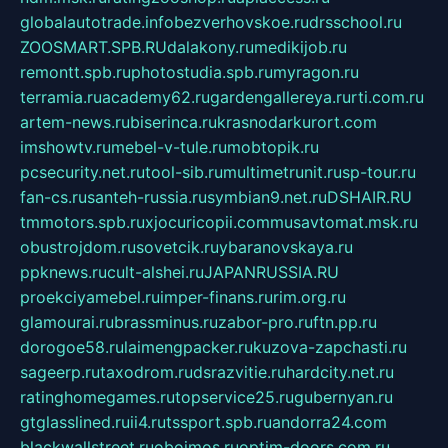
globalautotrade.info
bezverhovskoe.ru
drsschool.ru
ZOOSMART.SPB.RU
dalakony.ru
medikijob.ru
remontt.spb.ru
photostudia.spb.ru
myragon.ru
terramia.ru
academy62.ru
gardengallereya.ru
rti.com.ru
artem-news.ru
biserinca.ru
krasnodarkurort.com
imshowtv.ru
mebel-v-tule.ru
mobtopik.ru
pcsecurity.net.ru
tool-sib.ru
multimetrunit.ru
sp-tour.ru
fan-cs.ru
santeh-russia.ru
symbian9.net.ru
DSHAIR.RU
tmmotors.spb.ru
xjocuricopii.com
musavtomat.msk.ru
obustrojdom.ru
sovetcik.ru
ybaranovskaya.ru
ppknews.ru
cult-alshei.ru
JAPANRUSSIA.RU
proekciyamebel.ru
imper-finans.ru
rim.org.ru
glamourai.ru
brassminus.ru
zabor-pro.ru
ftn.pp.ru
dorogoe58.ru
laimengpacker.ru
kuzova-zapchasti.ru
sageerp.ru
taxodrom.ru
dsrazvitie.ru
hardcity.net.ru
ratinghomegames.ru
topservice25.ru
gubernyan.ru
gtglasslined.ru
ii4.ru
tssport.spb.ru
andorra24.com
blackwallstreet.ru
oboimos.ru
optim-doors.com.ru