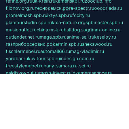
refine.org.ru
uk-krein.ru
kamensk61.ru
zooclub.info
filonov.org.ru
технокамск.рф
ra-spectr.ru
ooodriada.ru
promelmash.spb.ru
ixtys.spb.ru
fccity.ru
glamourstudio.spb.ru
kola-nature.org
spbmaster.spb.ru
musicoutlet.ru
china.msk.ru
bulldog.su
grimm-online.ru
outlander.net.ru
maga.spb.ru
anime-sell.ru
keseloy.ru
газприборсервис.рф
karmin.spb.ru
shekswood.ru
tischlermebel.ru
automall66.ru
mag-vladimir.ru
yardbar.ru
kiwitour.spb.ru
indesign.com.ru
freestylemebel.ru
bany-samara.ru
rsei.ru
naidisvoyput.ru
mgsn-invest.ru
ipkamerasannce.ru
alicante-house.ru
ibelka74.ru
cozyhouse.info
vlkargalev-studio.ru
700mb.ru
figura-ufa.ru
alina-live.ru
belarusiannews.ru
womenknow.ru
dos-vniimk.ru
sega.net.ru
dv.net.ru
phenomenonsofhistory.com
telesputnik.net.ru
wall.pp.ru
pylesosroidmi.ru
gtc-clan.ru
cligs.ru
bibikazap.ru
popova.org.ru
netwhistler.spb.ru
bellvil.ru
bonzon.ru
iss-vladik.ru