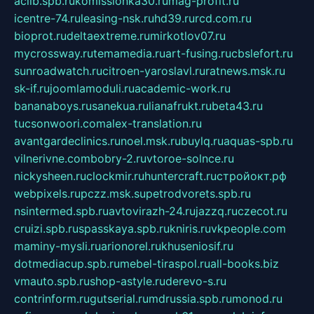
aclib.spb.ru
komissionka30.ru
mag-profit.ru
icentre-74.ru
leasing-nsk.ru
hd39.ru
rcd.com.ru
bioprot.ru
deltaextreme.ru
mirkotlov07.ru
mycrossway.ru
temamedia.ru
art-fusing.ru
cbslefort.ru
sunroadwatch.ru
citroen-yaroslavl.ru
ratnews.msk.ru
sk-if.ru
joomlamoduli.ru
academic-work.ru
bananaboys.ru
sanekua.ru
lianafrukt.ru
beta43.ru
tucsonwoori.com
alex-translation.ru
avantgardeclinics.ru
noel.msk.ru
buylq.ru
aquas-spb.ru
vilnerivne.com
bobry-2.ru
vtoroe-solnce.ru
nickysheen.ru
clockmir.ru
huntercraft.ru
стройокт.рф
webpixels.ru
pczz.msk.su
petrodvorets.spb.ru
nsintermed.spb.ru
avtovirazh-24.ru
jazzq.ru
czecot.ru
cruizi.spb.ru
spasskaya.spb.ru
kniris.ru
vkpeople.com
maminy-mysli.ru
arionorel.ru
khuseniosif.ru
dotmediacup.spb.ru
mebel-tiraspol.ru
all-books.biz
vmauto.spb.ru
shop-astyle.ru
derevo-s.ru
contrinform.ru
gutserial.ru
mdrussia.spb.ru
monod.ru