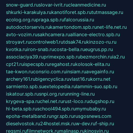
snow-guard.ru
slovar-ivrit.ru
cleanmedicine.ru
shkurki-karakulya.ru
kanotiforet.spb.ru
tutmassage.ru
ecolog.org.ru
praga.spb.ru
falcorussia.ru
autodoctorservis.ru
kamertondom.spb.ru
net-life.net.ru
avto-vozim.ru
sakhcamera.ru
alliance-electro.spb.ru
stroyavt.ru
controlweb1.ru
tdsak74.ru
kinzozo-ru.ru
kvotka.ru
iron-snab.ru
costa-bella.ru
eugrus.pp.ru
associaciya39.ru
primexpo.spb.ru
bezmorchin.ru
ia2.ru
cpt21.ru
ispecspb.ru
regahost.ru
kolosok-elita.ru
tae-kwon.ru
consrio.com.ru
insiam.ru
avegainfo.ru
archery161.ru
bigencyclica.ru
vlast16.ru
korru.net
sarmiento.spb.su
extelopedia.ru
lammin-suo.spb.ru
iskatour.spb.ru
snpi.org.ru
running-line.ru
krygeva-spa.ru
chel.net.ru
rust-loco.ru
dugshop.ru
hl-beta.spb.ru
school494.spb.ru
mymubaby.ru
epoha-metalband.ru
ngr.spb.ru
rusgosnews.com
dieselvostok.ru
24hostel.msk.ru
w-dev.ru
f-ship.ru
regsmi.ru
filmnetwork.ru
malinasp.ru
kinosvin.ru