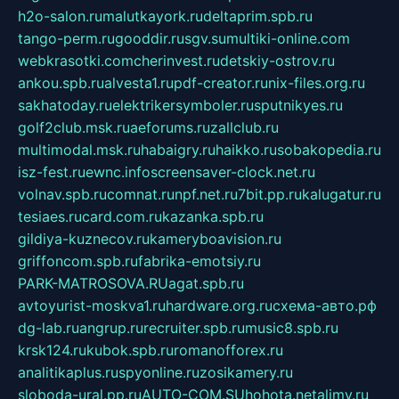
h2o-salon.ru
malutkayork.ru
deltaprim.spb.ru
tango-perm.ru
gooddir.ru
sgv.su
multiki-online.com
webkrasotki.com
cherinvest.ru
detskiy-ostrov.ru
ankou.spb.ru
alvesta1.ru
pdf-creator.ru
nix-files.org.ru
sakhatoday.ru
elektrikersymboler.ru
sputnikyes.ru
golf2club.msk.ru
aeforums.ru
zallclub.ru
multimodal.msk.ru
habaigry.ru
haikko.ru
sobakopedia.ru
isz-fest.ru
ewnc.info
screensaver-clock.net.ru
volnav.spb.ru
comnat.ru
npf.net.ru
7bit.pp.ru
kalugatur.ru
tesiaes.ru
card.com.ru
kazanka.spb.ru
gildiya-kuznecov.ru
kameryboavision.ru
griffoncom.spb.ru
fabrika-emotsiy.ru
PARK-MATROSOVA.RU
agat.spb.ru
avtoyurist-moskva1.ru
hardware.org.ru
схема-авто.рф
dg-lab.ru
angrup.ru
recruiter.spb.ru
music8.spb.ru
krsk124.ru
kubok.spb.ru
romanofforex.ru
analitikaplus.ru
spyonline.ru
zosikamery.ru
sloboda-ural.pp.ru
AUTO-COM.SU
hohota.net
alimy.ru