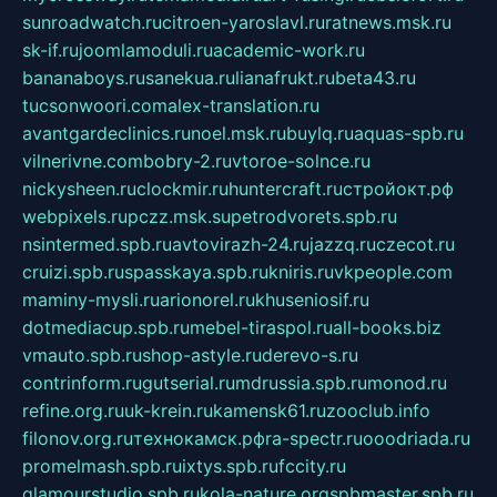
sunroadwatch.ru
citroen-yaroslavl.ru
ratnews.msk.ru
sk-if.ru
joomlamoduli.ru
academic-work.ru
bananaboys.ru
sanekua.ru
lianafrukt.ru
beta43.ru
tucsonwoori.com
alex-translation.ru
avantgardeclinics.ru
noel.msk.ru
buylq.ru
aquas-spb.ru
vilnerivne.com
bobry-2.ru
vtoroe-solnce.ru
nickysheen.ru
clockmir.ru
huntercraft.ru
стройокт.рф
webpixels.ru
pczz.msk.su
petrodvorets.spb.ru
nsintermed.spb.ru
avtovirazh-24.ru
jazzq.ru
czecot.ru
cruizi.spb.ru
spasskaya.spb.ru
kniris.ru
vkpeople.com
maminy-mysli.ru
arionorel.ru
khuseniosif.ru
dotmediacup.spb.ru
mebel-tiraspol.ru
all-books.biz
vmauto.spb.ru
shop-astyle.ru
derevo-s.ru
contrinform.ru
gutserial.ru
mdrussia.spb.ru
monod.ru
refine.org.ru
uk-krein.ru
kamensk61.ru
zooclub.info
filonov.org.ru
технокамск.рф
ra-spectr.ru
ooodriada.ru
promelmash.spb.ru
ixtys.spb.ru
fccity.ru
glamourstudio.spb.ru
kola-nature.org
spbmaster.spb.ru