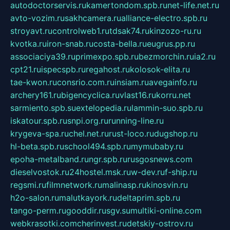
autodoctorservis.ru
kamertondom.spb.ru
net-life.net.ru
avto-vozim.ru
sakhcamera.ru
alliance-electro.spb.ru
stroyavt.ru
controlweb1.ru
tdsak74.ru
kinzozo-ru.ru
kvotka.ru
iron-snab.ru
costa-bella.ru
eugrus.pp.ru
associaciya39.ru
primexpo.spb.ru
bezmorchin.ru
ia2.ru
cpt21.ru
ispecspb.ru
regahost.ru
kolosok-elita.ru
tae-kwon.ru
consrio.com.ru
insiam.ru
avegainfo.ru
archery161.ru
bigencyclica.ru
vlast16.ru
korru.net
sarmiento.spb.su
extelopedia.ru
lammin-suo.spb.ru
iskatour.spb.ru
snpi.org.ru
running-line.ru
krygeva-spa.ru
chel.net.ru
rust-loco.ru
dugshop.ru
hl-beta.spb.ru
school494.spb.ru
mymubaby.ru
epoha-metalband.ru
ngr.spb.ru
rusgosnews.com
dieselvostok.ru
24hostel.msk.ru
w-dev.ru
f-ship.ru
regsmi.ru
filmnetwork.ru
malinasp.ru
kinosvin.ru
h2o-salon.ru
malutkayork.ru
deltaprim.spb.ru
tango-perm.ru
gooddir.ru
sgv.su
multiki-online.com
webkrasotki.com
cherinvest.ru
detskiy-ostrov.ru