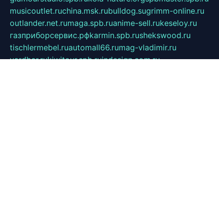
musicoutlet.ru
china.msk.ru
bulldog.su
grimm-online.ru
outlander.net.ru
maga.spb.ru
anime-sell.ru
keseloy.ru
газприборсервис.рф
karmin.spb.ru
shekswood.ru
tischlermebel.ru
automall66.ru
mag-vladimir.ru
yardbar.ru
kiwitour.spb.ru
indesign.com.ru
freestylemebel.ru
bany-samara.ru
rsei.ru
naidisvoyput.ru
mgsn-invest.ru
ipkamerasannce.ru
alicante-house.ru
ibelka74.ru
cozyhouse.info
vlkargalev-studio.ru
700mb.ru
figura-ufa.ru
alina-live.ru
belarusiannews.ru
womenknow.ru
dos-vniimk.ru
sega.net.ru
dv.net.ru
phenomenonsofhistory.com
telesputnik.net.ru
wall.pp.ru
pylesosroidmi.ru
gtc-clan.ru
cligs.ru
bibikazap.ru
popova.org.ru
netwhistler.spb.ru
bellvil.ru
bonzon.ru
iss-vladik.ru
defiparis.net.ru
las-gryzas.ru
amku.ru
electednews.spb.ru
feather.org.ru
spar72.ru
tankiigri.ru
dominus.com.ru
ibtree.ru
sanykool.pp.ru
unixlib.org.ru
menatep.spb.ru
gartenterrassen.ru
printeka.ru