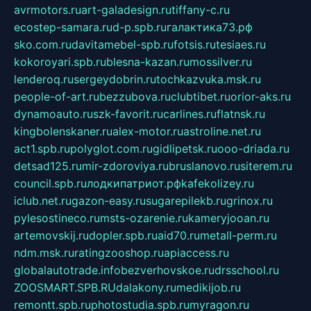
avrmotors.ru
art-galadesign.ru
tiffany-c.ru
ecostep-samara.ru
d-p.spb.ru
галактика73.рф
sko.com.ru
davitamebel-spb.ru
fotsis.ru
tesiaes.ru
kokoroyari.spb.ru
blesna-kazan.ru
mossilver.ru
lenderoq.ru
sergeydobrin.ru
tochkazvuka.msk.ru
people-of-art.ru
bezzubova.ru
clubtibet.ru
orior-aks.ru
dynamoauto.ru
szk-favorit.ru
carlines.ru
flatnsk.ru
kingbolenskaner.ru
alex-motor.ru
astroline.net.ru
act1.spb.ru
polyglot.com.ru
gidlipetsk.ru
ooo-driada.ru
detsad125.ru
mir-zdoroviya.ru
bruslanovo.ru
siterem.ru
council.spb.ru
лодкипатриот.рф
kafekolizey.ru
iclub.net.ru
gazon-easy.ru
sugarepilekb.ru
grinox.ru
pylesostineco.ru
msts-ozarenie.ru
kameryjooan.ru
artemovskij.ru
dopler.spb.ru
aid70.ru
metall-perm.ru
ndm.msk.ru
ratingzooshop.ru
apiaccess.ru
globalautotrade.info
bezverhovskoe.ru
drsschool.ru
ZOOSMART.SPB.RU
dalakony.ru
medikijob.ru
remontt.spb.ru
photostudia.spb.ru
myragon.ru