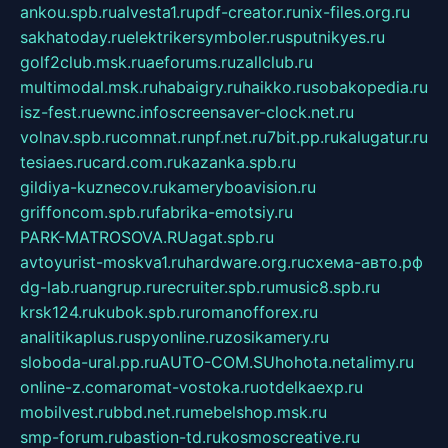
ankou.spb.ru
alvesta1.ru
pdf-creator.ru
nix-files.org.ru
sakhatoday.ru
elektrikersymboler.ru
sputnikyes.ru
golf2club.msk.ru
aeforums.ru
zallclub.ru
multimodal.msk.ru
habaigry.ru
haikko.ru
sobakopedia.ru
isz-fest.ru
ewnc.info
screensaver-clock.net.ru
volnav.spb.ru
comnat.ru
npf.net.ru
7bit.pp.ru
kalugatur.ru
tesiaes.ru
card.com.ru
kazanka.spb.ru
gildiya-kuznecov.ru
kameryboavision.ru
griffoncom.spb.ru
fabrika-emotsiy.ru
PARK-MATROSOVA.RU
agat.spb.ru
avtoyurist-moskva1.ru
hardware.org.ru
схема-авто.рф
dg-lab.ru
angrup.ru
recruiter.spb.ru
music8.spb.ru
krsk124.ru
kubok.spb.ru
romanofforex.ru
analitikaplus.ru
spyonline.ru
zosikamery.ru
sloboda-ural.pp.ru
AUTO-COM.SU
hohota.net
alimy.ru
online-z.com
aromat-vostoka.ru
otdelkaexp.ru
mobilvest.ru
bbd.net.ru
mebelshop.msk.ru
smp-forum.ru
bastion-td.ru
kosmoscreative.ru