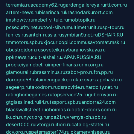
terramia.ru
academy62.ru
gardengallereya.ru
rti.com.ru
artem-news.ru
biserinca.ru
krasnodarkurort.com
imshowtv.ru
mebel-v-tule.ru
mobtopik.ru
pcsecurity.net.ru
tool-sib.ru
multimetrunit.ru
sp-tour.ru
fan-cs.ru
santeh-russia.ru
symbian9.net.ru
DSHAIR.RU
tmmotors.spb.ru
xjocuricopii.com
musavtomat.msk.ru
obustrojdom.ru
sovetcik.ru
ybaranovskaya.ru
ppknews.ru
cult-alshei.ru
JAPANRUSSIA.RU
proekciyamebel.ru
imper-finans.ru
rim.org.ru
glamourai.ru
brassminus.ru
zabor-pro.ru
ftn.pp.ru
dorogoe58.ru
laimengpacker.ru
kuzova-zapchasti.ru
sageerp.ru
taxodrom.ru
dsrazvitie.ru
hardcity.net.ru
ratinghomegames.ru
topservice25.ru
gubernyan.ru
gtglasslined.ru
ii4.ru
tssport.spb.ru
andorra24.com
blackwallstreet.ru
oboimos.ru
optim-doors.com.ru
ikuch.ru
nycr.org.ru
npa21.ru
vremya-ch.spb.ru
desert000.ru
ivtorgi.ru
ifiori.ru
catalog-statei.ru
dcv.org.ru
spetsmaster174.ru
ipkameryhiseeu.ru