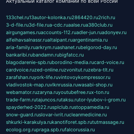
Актуальный каталог компаний по всей России
133chel.ru
13autor-kolonka.ru
2864420.ru
2rich.ru
3-d-file.ru
3d-file.ru
a-cdc.ru
aalse.ru
a380club.ru
airgungames.ru
accounts-112.ru
adler-jun.ru
adonyev.ru
alfeihavsalnassr.ru
altaipant.ru
argentinamia.ru
aria-family.ru
arkrym.ru
ashanet.ru
belgorod-day.ru
bankaribi.ru
bandamn.ru
bigfatcc.ru
blagodarenie-spb.ru
borodino-media.ru
card-voice.ru
cardvoice.ru
zed-online.ru
zvonitut.ru
zebra-tlt.ru
zarafshan.ru
york-life.ru
vintovoykompressor.ru
vladivostok-map.ru
vlknrussia.ru
wasabi-shop.ru
webamator.ru
zaryna.ru
youtubefree.ru
x-ton.ru
trade-farm.ru
tajuncos.ru
taksu.ru
tor-lyubov-i-grom.ru
spayderhed-2022.ru
splclub.ru
stoppamedia.ru
snow-guard.ru
slovar-ivrit.ru
cleanmedicine.ru
shkurki-karakulya.ru
kanotiforet.spb.ru
tutmassage.ru
ecolog.org.ru
praga.spb.ru
falcorussia.ru