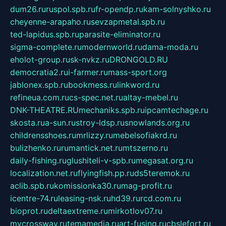
dum26.ru
ruspol.spb.ru
fr-opendp.ru
kam-solnyshko.ru
cheyenne-arapaho.ru
sevzapmetal.spb.ru
ted-lapidus.spb.ru
parasite-eliminator.ru
sigma-complete.ru
modernworld.ru
dama-moda.ru
eholot-group.ru
sk-nvkz.ru
DRONGOLD.RU
democratia2.ru
i-farmer.ru
mass-sport.org
jablonex.spb.ru
bookmess.ru
linkword.ru
refineua.com.ru
cs-spec.net.ru
altay-mebel.ru
DNK-THEATRE.RU
mechaniks.spb.ru
ipcamtechage.ru
skosta.ru
a-sun.ru
stroy-ldsp.ru
snowlands.org.ru
childrensshoes.ru
mrlizzy.ru
mebelsofiakrd.ru
bulizhenko.ru
rumantick.net.ru
mtszerno.ru
daily-fishing.ru
glushiteli-v-spb.ru
megasat.org.ru
localization.net.ru
flyingfish.pp.ru
ds5teremok.ru
aclib.spb.ru
komissionka30.ru
mag-profit.ru
icentre-74.ru
leasing-nsk.ru
hd39.ru
rcd.com.ru
bioprot.ru
deltaextreme.ru
mirkotlov07.ru
mycrossway.ru
temamedia.ru
art-fusing.ru
cbslefort.ru