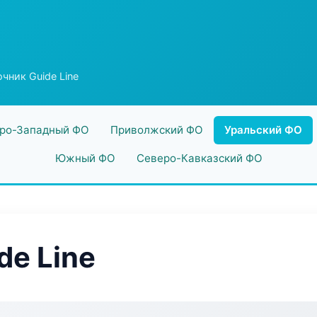
чник Guide Line
ро-Западный ФО
Приволжский ФО
Уральский ФО
Южный ФО
Северо-Кавказский ФО
de Line