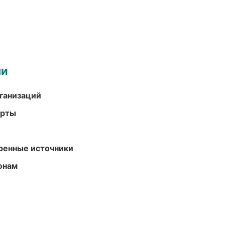
ми
ганизаций
арты
еренные источники
онам