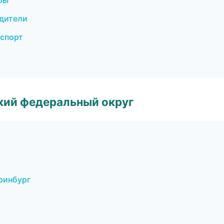
бы
одители
нспорт
ский федеральный округ
ринбург