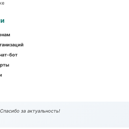
ке
ми
онам
ганизаций
чат-бот
арты
и
 Спасибо за актуальность!