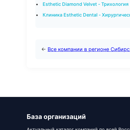
Esthetic Diamond Velvet - Трихология
Клиника Esthetic Dental - Хирургиче
←
Все компании в регионе Сибир
База организаций
Актуальный каталог компаний по всей Рос