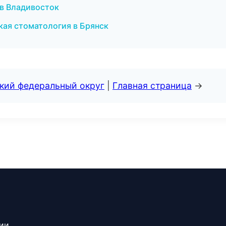
 в Владивосток
ская стоматология в Брянск
ский федеральный округ
|
Главная страница
→
сии