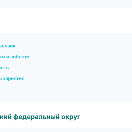
авочник
сти и события
ость
ероприятия
ский федеральный округ