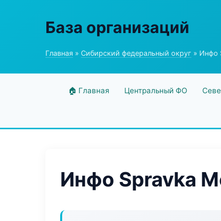
База организаций
Главная
»
Сибирский федеральный округ
» Инфо 
🏠 Главная
Центральный ФО
Севе
Инфо Spravka M