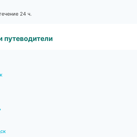
течение 24 ч.
и путеводители
к
ь
дск