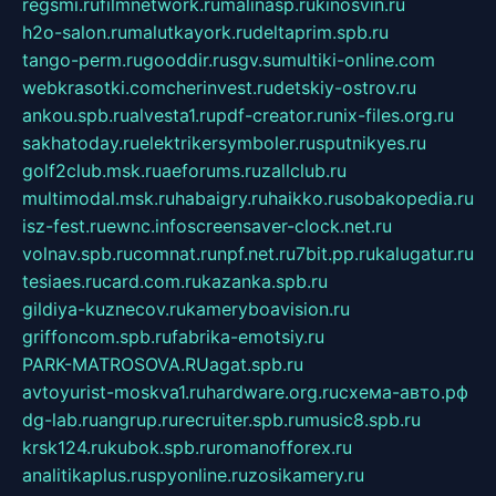
regsmi.ru
filmnetwork.ru
malinasp.ru
kinosvin.ru
h2o-salon.ru
malutkayork.ru
deltaprim.spb.ru
tango-perm.ru
gooddir.ru
sgv.su
multiki-online.com
webkrasotki.com
cherinvest.ru
detskiy-ostrov.ru
ankou.spb.ru
alvesta1.ru
pdf-creator.ru
nix-files.org.ru
sakhatoday.ru
elektrikersymboler.ru
sputnikyes.ru
golf2club.msk.ru
aeforums.ru
zallclub.ru
multimodal.msk.ru
habaigry.ru
haikko.ru
sobakopedia.ru
isz-fest.ru
ewnc.info
screensaver-clock.net.ru
volnav.spb.ru
comnat.ru
npf.net.ru
7bit.pp.ru
kalugatur.ru
tesiaes.ru
card.com.ru
kazanka.spb.ru
gildiya-kuznecov.ru
kameryboavision.ru
griffoncom.spb.ru
fabrika-emotsiy.ru
PARK-MATROSOVA.RU
agat.spb.ru
avtoyurist-moskva1.ru
hardware.org.ru
схема-авто.рф
dg-lab.ru
angrup.ru
recruiter.spb.ru
music8.spb.ru
krsk124.ru
kubok.spb.ru
romanofforex.ru
analitikaplus.ru
spyonline.ru
zosikamery.ru