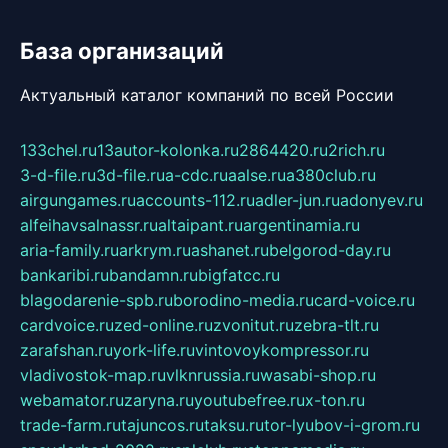
База организаций
Актуальный каталог компаний по всей России
133chel.ru
13autor-kolonka.ru
2864420.ru
2rich.ru
3-d-file.ru
3d-file.ru
a-cdc.ru
aalse.ru
a380club.ru
airgungames.ru
accounts-112.ru
adler-jun.ru
adonyev.ru
alfeihavsalnassr.ru
altaipant.ru
argentinamia.ru
aria-family.ru
arkrym.ru
ashanet.ru
belgorod-day.ru
bankaribi.ru
bandamn.ru
bigfatcc.ru
blagodarenie-spb.ru
borodino-media.ru
card-voice.ru
cardvoice.ru
zed-online.ru
zvonitut.ru
zebra-tlt.ru
zarafshan.ru
york-life.ru
vintovoykompressor.ru
vladivostok-map.ru
vlknrussia.ru
wasabi-shop.ru
webamator.ru
zaryna.ru
youtubefree.ru
x-ton.ru
trade-farm.ru
tajuncos.ru
taksu.ru
tor-lyubov-i-grom.ru