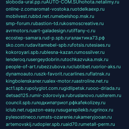
sloboda-ural.pp.ru
AUTO-COM.SU
hohota.net
alimy.ru
online-z.com
aromat-vostoka.ru
otdelkaexp.ru
mobilvest.ru
bbd.net.ru
mebelshop.msk.ru
smp-forum.ru
bastion-td.ru
kosmoscreative.ru
avrmotors.ru
art-galadesign.ru
tiffany-c.ru
ecostep-samara.ru
d-p.spb.ru
галактика73.рф
sko.com.ru
davitamebel-spb.ru
fotsis.ru
tesiaes.ru
kokoroyari.spb.ru
blesna-kazan.ru
mossilver.ru
lenderoq.ru
sergeydobrin.ru
tochkazvuka.msk.ru
people-of-art.ru
bezzubova.ru
clubtibet.ru
orior-aks.ru
dynamoauto.ru
szk-favorit.ru
carlines.ru
flatnsk.ru
kingbolenskaner.ru
alex-motor.ru
astroline.net.ru
act1.spb.ru
polyglot.com.ru
gidlipetsk.ru
ooo-driada.ru
detsad125.ru
mir-zdoroviya.ru
bruslanovo.ru
siterem.ru
council.spb.ru
лодкипатриот.рф
kafekolizey.ru
iclub.net.ru
gazon-easy.ru
sugarepilekb.ru
grinox.ru
pylesostineco.ru
msts-ozarenie.ru
kameryjooan.ru
artemovskij.ru
dopler.spb.ru
aid70.ru
metall-perm.ru