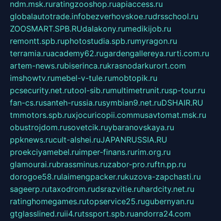
ndm.msk.ru
ratingzooshop.ru
apiaccess.ru
globalautotrade.info
bezverhovskoe.ru
drsschool.ru
ZOOSMART.SPB.RU
dalakony.ru
medikijob.ru
remontt.spb.ru
photostudia.spb.ru
myragon.ru
terramia.ru
academy62.ru
gardengallereya.ru
rti.com.ru
artem-news.ru
biserinca.ru
krasnodarkurort.com
imshowtv.ru
mebel-v-tule.ru
mobtopik.ru
pcsecurity.net.ru
tool-sib.ru
multimetrunit.ru
sp-tour.ru
fan-cs.ru
santeh-russia.ru
symbian9.net.ru
DSHAIR.RU
tmmotors.spb.ru
xjocuricopii.com
musavtomat.msk.ru
obustrojdom.ru
sovetcik.ru
ybaranovskaya.ru
ppknews.ru
cult-alshei.ru
JAPANRUSSIA.RU
proekciyamebel.ru
imper-finans.ru
rim.org.ru
glamourai.ru
brassminus.ru
zabor-pro.ru
ftn.pp.ru
dorogoe58.ru
laimengpacker.ru
kuzova-zapchasti.ru
sageerp.ru
taxodrom.ru
dsrazvitie.ru
hardcity.net.ru
ratinghomegames.ru
topservice25.ru
gubernyan.ru
gtglasslined.ru
ii4.ru
tssport.spb.ru
andorra24.com