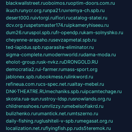
blackwallstreet.ru
oboimos.ru
optim-doors.com.ru
ikuch.ru
nycr.org.ru
npa21.ru
vremya-ch.spb.ru
desert000.ru
ivtorgi.ru
ifiori.ru
catalog-statei.ru
dcv.org.ru
spetsmaster174.ru
ipkameryhiseeu.ru
dum26.ru
ruspol.spb.ru
fr-opendp.ru
kam-solnyshko.ru
cheyenne-arapaho.ru
sevzapmetal.spb.ru
ted-lapidus.spb.ru
parasite-eliminator.ru
sigma-complete.ru
modernworld.ru
dama-moda.ru
eholot-group.ru
sk-nvkz.ru
DRONGOLD.RU
democratia2.ru
i-farmer.ru
mass-sport.org
jablonex.spb.ru
bookmess.ru
linkword.ru
refineua.com.ru
cs-spec.net.ru
altay-mebel.ru
DNK-THEATRE.RU
mechaniks.spb.ru
ipcamtechage.ru
skosta.ru
a-sun.ru
stroy-ldsp.ru
snowlands.org.ru
childrensshoes.ru
mrlizzy.ru
mebelsofiakrd.ru
bulizhenko.ru
rumantick.net.ru
mtszerno.ru
daily-fishing.ru
glushiteli-v-spb.ru
megasat.org.ru
localization.net.ru
flyingfish.pp.ru
ds5teremok.ru