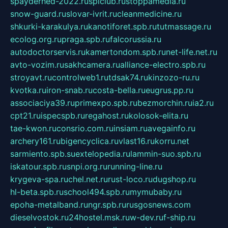
spayderhed-2022.ru
splclub.ru
stoppamedia.ru
snow-guard.ru
slovar-ivrit.ru
cleanmedicine.ru
shkurki-karakulya.ru
kanotiforet.spb.ru
tutmassage.ru
ecolog.org.ru
praga.spb.ru
falcorussia.ru
autodoctorservis.ru
kamertondom.spb.ru
net-life.net.ru
avto-vozim.ru
sakhcamera.ru
alliance-electro.spb.ru
stroyavt.ru
controlweb1.ru
tdsak74.ru
kinzozo-ru.ru
kvotka.ru
iron-snab.ru
costa-bella.ru
eugrus.pp.ru
associaciya39.ru
primexpo.spb.ru
bezmorchin.ru
ia2.ru
cpt21.ru
ispecspb.ru
regahost.ru
kolosok-elita.ru
tae-kwon.ru
consrio.com.ru
insiam.ru
avegainfo.ru
archery161.ru
bigencyclica.ru
vlast16.ru
korru.net
sarmiento.spb.su
extelopedia.ru
lammin-suo.spb.ru
iskatour.spb.ru
snpi.org.ru
running-line.ru
krygeva-spa.ru
chel.net.ru
rust-loco.ru
dugshop.ru
hl-beta.spb.ru
school494.spb.ru
mymubaby.ru
epoha-metalband.ru
ngr.spb.ru
rusgosnews.com
dieselvostok.ru
24hostel.msk.ru
w-dev.ru
f-ship.ru