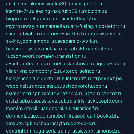
aclib.spb.ru
komissionka30.ru
mag-profit.ru
icentre-74.ru
leasing-nsk.ru
hd39.ru
rcd.com.ru
bioprot.ru
deltaextreme.ru
mirkotlov07.ru
mycrossway.ru
temamedia.ru
art-fusing.ru
cbslefort.ru
sunroadwatch.ru
citroen-yaroslavl.ru
ratnews.msk.ru
sk-if.ru
joomlamoduli.ru
academic-work.ru
bananaboys.ru
sanekua.ru
lianafrukt.ru
beta43.ru
tucsonwoori.com
alex-translation.ru
avantgardeclinics.ru
noel.msk.ru
buylq.ru
aquas-spb.ru
vilnerivne.com
bobry-2.ru
vtoroe-solnce.ru
nickysheen.ru
clockmir.ru
huntercraft.ru
стройокт.рф
webpixels.ru
pczz.msk.su
petrodvorets.spb.ru
nsintermed.spb.ru
avtovirazh-24.ru
jazzq.ru
czecot.ru
cruizi.spb.ru
spasskaya.spb.ru
kniris.ru
vkpeople.com
maminy-mysli.ru
arionorel.ru
khuseniosif.ru
dotmediacup.spb.ru
mebel-tiraspol.ru
all-books.biz
vmauto.spb.ru
shop-astyle.ru
derevo-s.ru
contrinform.ru
gutserial.ru
mdrussia.spb.ru
monod.ru