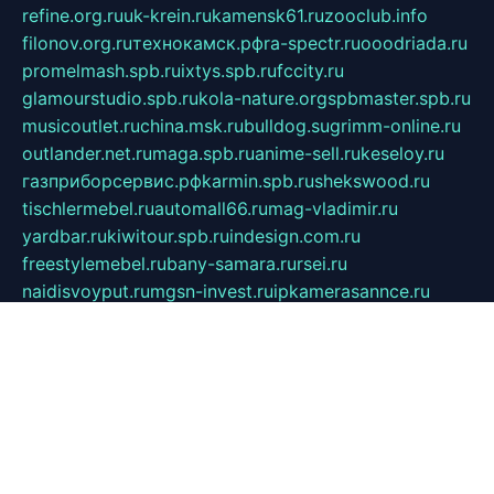
refine.org.ru
uk-krein.ru
kamensk61.ru
zooclub.info
filonov.org.ru
технокамск.рф
ra-spectr.ru
ooodriada.ru
promelmash.spb.ru
ixtys.spb.ru
fccity.ru
glamourstudio.spb.ru
kola-nature.org
spbmaster.spb.ru
musicoutlet.ru
china.msk.ru
bulldog.su
grimm-online.ru
outlander.net.ru
maga.spb.ru
anime-sell.ru
keseloy.ru
газприборсервис.рф
karmin.spb.ru
shekswood.ru
tischlermebel.ru
automall66.ru
mag-vladimir.ru
yardbar.ru
kiwitour.spb.ru
indesign.com.ru
freestylemebel.ru
bany-samara.ru
rsei.ru
naidisvoyput.ru
mgsn-invest.ru
ipkamerasannce.ru
alicante-house.ru
ibelka74.ru
cozyhouse.info
vlkargalev-studio.ru
700mb.ru
figura-ufa.ru
alina-live.ru
belarusiannews.ru
womenknow.ru
dos-vniimk.ru
sega.net.ru
dv.net.ru
phenomenonsofhistory.com
telesputnik.net.ru
wall.pp.ru
pylesosroidmi.ru
gtc-clan.ru
cligs.ru
bibikazap.ru
popova.org.ru
netwhistler.spb.ru
bellvil.ru
bonzon.ru
iss-vladik.ru