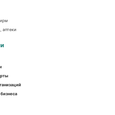
фирм
, аптеки
ми
и
арты
ганизаций
 бизнеса