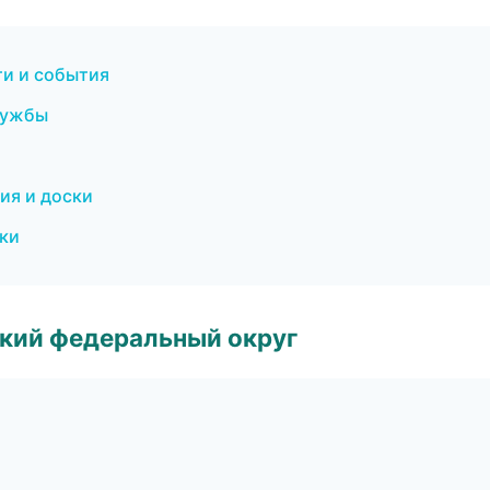
ти и события
службы
ия и доски
ски
ский федеральный округ