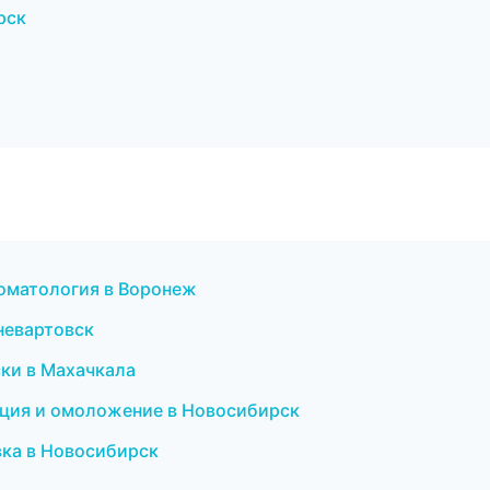
рск
томатология в Воронеж
невартовск
ски в Махачкала
ляция и омоложение в Новосибирск
ка в Новосибирск