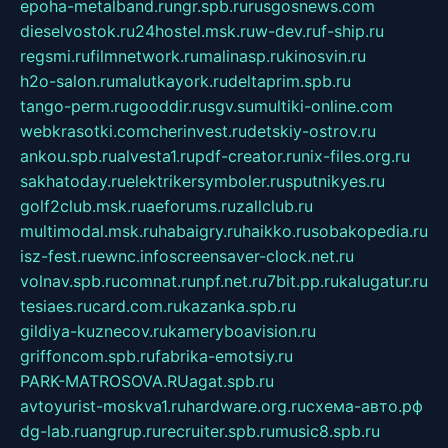
epoha-metalband.ru
ngr.spb.ru
rusgosnews.com
dieselvostok.ru
24hostel.msk.ru
w-dev.ru
f-ship.ru
regsmi.ru
filmnetwork.ru
malinasp.ru
kinosvin.ru
h2o-salon.ru
malutkayork.ru
deltaprim.spb.ru
tango-perm.ru
gooddir.ru
sgv.su
multiki-online.com
webkrasotki.com
cherinvest.ru
detskiy-ostrov.ru
ankou.spb.ru
alvesta1.ru
pdf-creator.ru
nix-files.org.ru
sakhatoday.ru
elektrikersymboler.ru
sputnikyes.ru
golf2club.msk.ru
aeforums.ru
zallclub.ru
multimodal.msk.ru
habaigry.ru
haikko.ru
sobakopedia.ru
isz-fest.ru
ewnc.info
screensaver-clock.net.ru
volnav.spb.ru
comnat.ru
npf.net.ru
7bit.pp.ru
kalugatur.ru
tesiaes.ru
card.com.ru
kazanka.spb.ru
gildiya-kuznecov.ru
kameryboavision.ru
griffoncom.spb.ru
fabrika-emotsiy.ru
PARK-MATROSOVA.RU
agat.spb.ru
avtoyurist-moskva1.ru
hardware.org.ru
схема-авто.рф
dg-lab.ru
angrup.ru
recruiter.spb.ru
music8.spb.ru