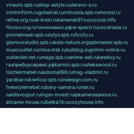
vmauto.spb.ru
shop-astyle.ru
derevo-s.ru
contrinform.ru
gutserial.ru
mdrussia.spb.ru
monod.ru
refine.org.ru
uk-krein.ru
kamensk61.ru
zooclub.info
filonov.org.ru
технокамск.рф
ra-spectr.ru
ooodriada.ru
promelmash.spb.ru
ixtys.spb.ru
fccity.ru
glamourstudio.spb.ru
kola-nature.org
spbmaster.spb.ru
musicoutlet.ru
china.msk.ru
bulldog.su
grimm-online.ru
outlander.net.ru
maga.spb.ru
anime-sell.ru
keseloy.ru
газприборсервис.рф
karmin.spb.ru
shekswood.ru
tischlermebel.ru
automall66.ru
mag-vladimir.ru
yardbar.ru
kiwitour.spb.ru
indesign.com.ru
freestylemebel.ru
bany-samara.ru
rsei.ru
naidisvoyput.ru
mgsn-invest.ru
ipkamerasannce.ru
alicante-house.ru
ibelka74.ru
cozyhouse.info
vlkargalev-studio.ru
700mb.ru
figura-ufa.ru
alina-live.ru
belarusiannews.ru
womenknow.ru
dos-vniimk.ru
sega.net.ru
dv.net.ru
phenomenonsofhistory.com
telesputnik.net.ru
wall.pp.ru
pylesosroidmi.ru