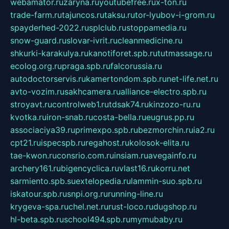
webamator.ru
zaryna.ru
youtubefree.ru
x-ton.ru
trade-farm.ru
tajuncos.ru
taksu.ru
tor-lyubov-i-grom.ru
spayderhed-2022.ru
splclub.ru
stoppamedia.ru
snow-guard.ru
slovar-ivrit.ru
cleanmedicine.ru
shkurki-karakulya.ru
kanotiforet.spb.ru
tutmassage.ru
ecolog.org.ru
praga.spb.ru
falcorussia.ru
autodoctorservis.ru
kamertondom.spb.ru
net-life.net.ru
avto-vozim.ru
sakhcamera.ru
alliance-electro.spb.ru
stroyavt.ru
controlweb1.ru
tdsak74.ru
kinzozo-ru.ru
kvotka.ru
iron-snab.ru
costa-bella.ru
eugrus.pp.ru
associaciya39.ru
primexpo.spb.ru
bezmorchin.ru
ia2.ru
cpt21.ru
ispecspb.ru
regahost.ru
kolosok-elita.ru
tae-kwon.ru
consrio.com.ru
insiam.ru
avegainfo.ru
archery161.ru
bigencyclica.ru
vlast16.ru
korru.net
sarmiento.spb.su
extelopedia.ru
lammin-suo.spb.ru
iskatour.spb.ru
snpi.org.ru
running-line.ru
krygeva-spa.ru
chel.net.ru
rust-loco.ru
dugshop.ru
hl-beta.spb.ru
school494.spb.ru
mymubaby.ru