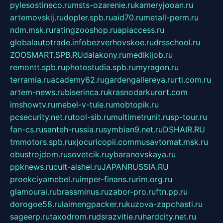
pylesostineco.ru
msts-ozarenie.ru
kameryjooan.ru
artemovskij.ru
dopler.spb.ru
aid70.ru
metall-perm.ru
ndm.msk.ru
ratingzooshop.ru
apiaccess.ru
globalautotrade.info
bezverhovskoe.ru
drsschool.ru
ZOOSMART.SPB.RU
dalakony.ru
medikijob.ru
remontt.spb.ru
photostudia.spb.ru
myragon.ru
terramia.ru
academy62.ru
gardengallereya.ru
rti.com.ru
artem-news.ru
biserinca.ru
krasnodarkurort.com
imshowtv.ru
mebel-v-tule.ru
mobtopik.ru
pcsecurity.net.ru
tool-sib.ru
multimetrunit.ru
sp-tour.ru
fan-cs.ru
santeh-russia.ru
symbian9.net.ru
DSHAIR.RU
tmmotors.spb.ru
xjocuricopii.com
musavtomat.msk.ru
obustrojdom.ru
sovetcik.ru
ybaranovskaya.ru
ppknews.ru
cult-alshei.ru
JAPANRUSSIA.RU
proekciyamebel.ru
imper-finans.ru
rim.org.ru
glamourai.ru
brassminus.ru
zabor-pro.ru
ftn.pp.ru
dorogoe58.ru
laimengpacker.ru
kuzova-zapchasti.ru
sageerp.ru
taxodrom.ru
dsrazvitie.ru
hardcity.net.ru