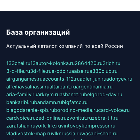
База организаций
Актуальный каталог компаний по всей России
133chel.ru
13autor-kolonka.ru
2864420.ru
2rich.ru
3-d-file.ru
3d-file.ru
a-cdc.ru
aalse.ru
a380club.ru
airgungames.ru
accounts-112.ru
adler-jun.ru
adonyev.ru
alfeihavsalnassr.ru
altaipant.ru
argentinamia.ru
aria-family.ru
arkrym.ru
ashanet.ru
belgorod-day.ru
bankaribi.ru
bandamn.ru
bigfatcc.ru
blagodarenie-spb.ru
borodino-media.ru
card-voice.ru
cardvoice.ru
zed-online.ru
zvonitut.ru
zebra-tlt.ru
zarafshan.ru
york-life.ru
vintovoykompressor.ru
vladivostok-map.ru
vlknrussia.ru
wasabi-shop.ru