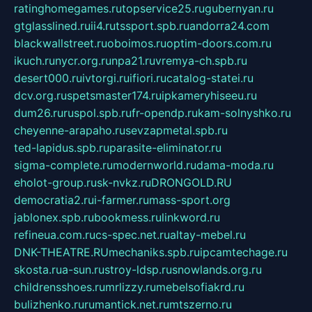
ratinghomegames.ru
topservice25.ru
gubernyan.ru
gtglasslined.ru
ii4.ru
tssport.spb.ru
andorra24.com
blackwallstreet.ru
oboimos.ru
optim-doors.com.ru
ikuch.ru
nycr.org.ru
npa21.ru
vremya-ch.spb.ru
desert000.ru
ivtorgi.ru
ifiori.ru
catalog-statei.ru
dcv.org.ru
spetsmaster174.ru
ipkameryhiseeu.ru
dum26.ru
ruspol.spb.ru
fr-opendp.ru
kam-solnyshko.ru
cheyenne-arapaho.ru
sevzapmetal.spb.ru
ted-lapidus.spb.ru
parasite-eliminator.ru
sigma-complete.ru
modernworld.ru
dama-moda.ru
eholot-group.ru
sk-nvkz.ru
DRONGOLD.RU
democratia2.ru
i-farmer.ru
mass-sport.org
jablonex.spb.ru
bookmess.ru
linkword.ru
refineua.com.ru
cs-spec.net.ru
altay-mebel.ru
DNK-THEATRE.RU
mechaniks.spb.ru
ipcamtechage.ru
skosta.ru
a-sun.ru
stroy-ldsp.ru
snowlands.org.ru
childrensshoes.ru
mrlizzy.ru
mebelsofiakrd.ru
bulizhenko.ru
rumantick.net.ru
mtszerno.ru