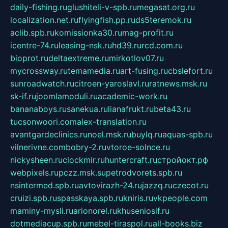
daily-fishing.ru
glushiteli-v-spb.ru
megasat.org.ru
localization.net.ru
flyingfish.pp.ru
ds5teremok.ru
aclib.spb.ru
komissionka30.ru
mag-profit.ru
icentre-74.ru
leasing-nsk.ru
hd39.ru
rcd.com.ru
bioprot.ru
deltaextreme.ru
mirkotlov07.ru
mycrossway.ru
temamedia.ru
art-fusing.ru
cbslefort.ru
sunroadwatch.ru
citroen-yaroslavl.ru
ratnews.msk.ru
sk-if.ru
joomlamoduli.ru
academic-work.ru
bananaboys.ru
sanekua.ru
lianafrukt.ru
beta43.ru
tucsonwoori.com
alex-translation.ru
avantgardeclinics.ru
noel.msk.ru
buylq.ru
aquas-spb.ru
vilnerivne.com
bobry-2.ru
vtoroe-solnce.ru
nickysheen.ru
clockmir.ru
huntercraft.ru
стройокт.рф
webpixels.ru
pczz.msk.su
petrodvorets.spb.ru
nsintermed.spb.ru
avtovirazh-24.ru
jazzq.ru
czecot.ru
cruizi.spb.ru
spasskaya.spb.ru
kniris.ru
vkpeople.com
maminy-mysli.ru
arionorel.ru
khuseniosif.ru
dotmediacup.spb.ru
mebel-tiraspol.ru
all-books.biz