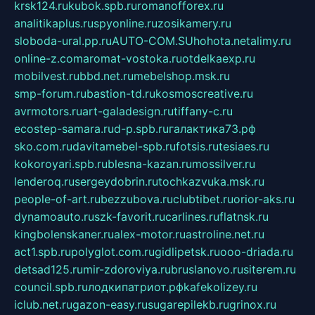
krsk124.ru
kubok.spb.ru
romanofforex.ru
analitikaplus.ru
spyonline.ru
zosikamery.ru
sloboda-ural.pp.ru
AUTO-COM.SU
hohota.net
alimy.ru
online-z.com
aromat-vostoka.ru
otdelkaexp.ru
mobilvest.ru
bbd.net.ru
mebelshop.msk.ru
smp-forum.ru
bastion-td.ru
kosmoscreative.ru
avrmotors.ru
art-galadesign.ru
tiffany-c.ru
ecostep-samara.ru
d-p.spb.ru
галактика73.рф
sko.com.ru
davitamebel-spb.ru
fotsis.ru
tesiaes.ru
kokoroyari.spb.ru
blesna-kazan.ru
mossilver.ru
lenderoq.ru
sergeydobrin.ru
tochkazvuka.msk.ru
people-of-art.ru
bezzubova.ru
clubtibet.ru
orior-aks.ru
dynamoauto.ru
szk-favorit.ru
carlines.ru
flatnsk.ru
kingbolenskaner.ru
alex-motor.ru
astroline.net.ru
act1.spb.ru
polyglot.com.ru
gidlipetsk.ru
ooo-driada.ru
detsad125.ru
mir-zdoroviya.ru
bruslanovo.ru
siterem.ru
council.spb.ru
лодкипатриот.рф
kafekolizey.ru
iclub.net.ru
gazon-easy.ru
sugarepilekb.ru
grinox.ru