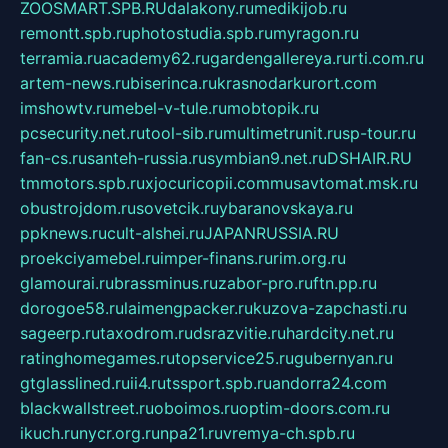
ZOOSMART.SPB.RU
dalakony.ru
medikijob.ru
remontt.spb.ru
photostudia.spb.ru
myragon.ru
terramia.ru
academy62.ru
gardengallereya.ru
rti.com.ru
artem-news.ru
biserinca.ru
krasnodarkurort.com
imshowtv.ru
mebel-v-tule.ru
mobtopik.ru
pcsecurity.net.ru
tool-sib.ru
multimetrunit.ru
sp-tour.ru
fan-cs.ru
santeh-russia.ru
symbian9.net.ru
DSHAIR.RU
tmmotors.spb.ru
xjocuricopii.com
musavtomat.msk.ru
obustrojdom.ru
sovetcik.ru
ybaranovskaya.ru
ppknews.ru
cult-alshei.ru
JAPANRUSSIA.RU
proekciyamebel.ru
imper-finans.ru
rim.org.ru
glamourai.ru
brassminus.ru
zabor-pro.ru
ftn.pp.ru
dorogoe58.ru
laimengpacker.ru
kuzova-zapchasti.ru
sageerp.ru
taxodrom.ru
dsrazvitie.ru
hardcity.net.ru
ratinghomegames.ru
topservice25.ru
gubernyan.ru
gtglasslined.ru
ii4.ru
tssport.spb.ru
andorra24.com
blackwallstreet.ru
oboimos.ru
optim-doors.com.ru
ikuch.ru
nycr.org.ru
npa21.ru
vremya-ch.spb.ru