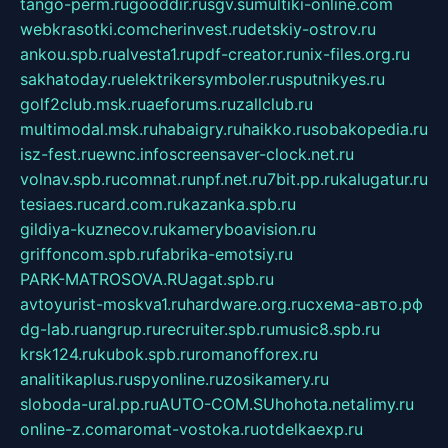
tango-perm.ru
gooddir.ru
sgv.su
multiki-online.com
webkrasotki.com
cherinvest.ru
detskiy-ostrov.ru
ankou.spb.ru
alvesta1.ru
pdf-creator.ru
nix-files.org.ru
sakhatoday.ru
elektrikersymboler.ru
sputnikyes.ru
golf2club.msk.ru
aeforums.ru
zallclub.ru
multimodal.msk.ru
habaigry.ru
haikko.ru
sobakopedia.ru
isz-fest.ru
ewnc.info
screensaver-clock.net.ru
volnav.spb.ru
comnat.ru
npf.net.ru
7bit.pp.ru
kalugatur.ru
tesiaes.ru
card.com.ru
kazanka.spb.ru
gildiya-kuznecov.ru
kameryboavision.ru
griffoncom.spb.ru
fabrika-emotsiy.ru
PARK-MATROSOVA.RU
agat.spb.ru
avtoyurist-moskva1.ru
hardware.org.ru
схема-авто.рф
dg-lab.ru
angrup.ru
recruiter.spb.ru
music8.spb.ru
krsk124.ru
kubok.spb.ru
romanofforex.ru
analitikaplus.ru
spyonline.ru
zosikamery.ru
sloboda-ural.pp.ru
AUTO-COM.SU
hohota.net
alimy.ru
online-z.com
aromat-vostoka.ru
otdelkaexp.ru