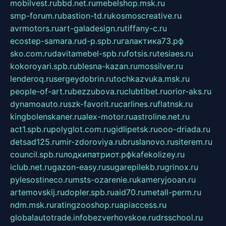
mobilvest.ru
bbd.net.ru
mebelshop.msk.ru
smp-forum.ru
bastion-td.ru
kosmoscreative.ru
avrmotors.ru
art-galadesign.ru
tiffany-c.ru
ecostep-samara.ru
d-p.spb.ru
галактика73.рф
sko.com.ru
davitamebel-spb.ru
fotsis.ru
tesiaes.ru
kokoroyari.spb.ru
blesna-kazan.ru
mossilver.ru
lenderoq.ru
sergeydobrin.ru
tochkazvuka.msk.ru
people-of-art.ru
bezzubova.ru
clubtibet.ru
orior-aks.ru
dynamoauto.ru
szk-favorit.ru
carlines.ru
flatnsk.ru
kingbolenskaner.ru
alex-motor.ru
astroline.net.ru
act1.spb.ru
polyglot.com.ru
gidlipetsk.ru
ooo-driada.ru
detsad125.ru
mir-zdoroviya.ru
bruslanovo.ru
siterem.ru
council.spb.ru
лодкипатриот.рф
kafekolizey.ru
iclub.net.ru
gazon-easy.ru
sugarepilekb.ru
grinox.ru
pylesostineco.ru
msts-ozarenie.ru
kameryjooan.ru
artemovskij.ru
dopler.spb.ru
aid70.ru
metall-perm.ru
ndm.msk.ru
ratingzooshop.ru
apiaccess.ru
globalautotrade.info
bezverhovskoe.ru
drsschool.ru