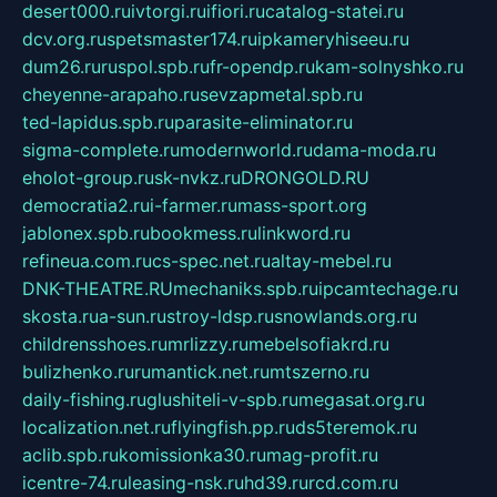
desert000.ru
ivtorgi.ru
ifiori.ru
catalog-statei.ru
dcv.org.ru
spetsmaster174.ru
ipkameryhiseeu.ru
dum26.ru
ruspol.spb.ru
fr-opendp.ru
kam-solnyshko.ru
cheyenne-arapaho.ru
sevzapmetal.spb.ru
ted-lapidus.spb.ru
parasite-eliminator.ru
sigma-complete.ru
modernworld.ru
dama-moda.ru
eholot-group.ru
sk-nvkz.ru
DRONGOLD.RU
democratia2.ru
i-farmer.ru
mass-sport.org
jablonex.spb.ru
bookmess.ru
linkword.ru
refineua.com.ru
cs-spec.net.ru
altay-mebel.ru
DNK-THEATRE.RU
mechaniks.spb.ru
ipcamtechage.ru
skosta.ru
a-sun.ru
stroy-ldsp.ru
snowlands.org.ru
childrensshoes.ru
mrlizzy.ru
mebelsofiakrd.ru
bulizhenko.ru
rumantick.net.ru
mtszerno.ru
daily-fishing.ru
glushiteli-v-spb.ru
megasat.org.ru
localization.net.ru
flyingfish.pp.ru
ds5teremok.ru
aclib.spb.ru
komissionka30.ru
mag-profit.ru
icentre-74.ru
leasing-nsk.ru
hd39.ru
rcd.com.ru