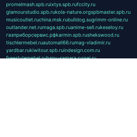
promelmash.spb.ru
ixtys.spb.ru
fccity.ru
glamourstudio.spb.ru
kola-nature.org
spbmaster.spb.ru
musicoutlet.ru
china.msk.ru
bulldog.su
grimm-online.ru
outlander.net.ru
maga.spb.ru
anime-sell.ru
keseloy.ru
газприборсервис.рф
karmin.spb.ru
shekswood.ru
tischlermebel.ru
automall66.ru
mag-vladimir.ru
yardbar.ru
kiwitour.spb.ru
indesign.com.ru
freestylemebel.ru
bany-samara.ru
rsei.ru
naidisvoyput.ru
mgsn-invest.ru
ipkamerasannce.ru
alicante-house.ru
ibelka74.ru
cozyhouse.info
vlkargalev-studio.ru
700mb.ru
figura-ufa.ru
alina-live.ru
belarusiannews.ru
womenknow.ru
dos-vniimk.ru
sega.net.ru
dv.net.ru
phenomenonsofhistory.com
telesputnik.net.ru
wall.pp.ru
pylesosroidmi.ru
gtc-clan.ru
cligs.ru
bibikazap.ru
popova.org.ru
netwhistler.spb.ru
bellvil.ru
bonzon.ru
iss-vladik.ru
defiparis.net.ru
las-gryzas.ru
amku.ru
electednews.spb.ru
feather.org.ru
spar72.ru
tankiigri.ru