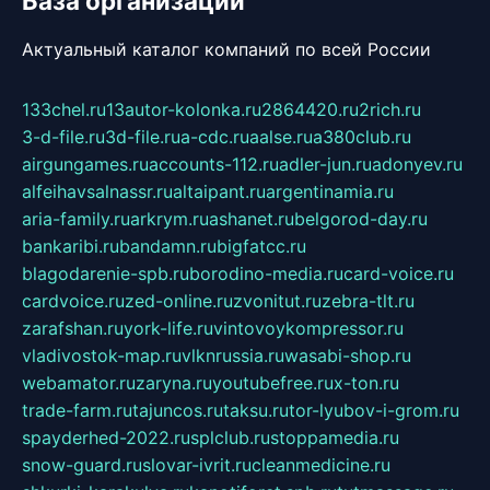
База организаций
Актуальный каталог компаний по всей России
133chel.ru
13autor-kolonka.ru
2864420.ru
2rich.ru
3-d-file.ru
3d-file.ru
a-cdc.ru
aalse.ru
a380club.ru
airgungames.ru
accounts-112.ru
adler-jun.ru
adonyev.ru
alfeihavsalnassr.ru
altaipant.ru
argentinamia.ru
aria-family.ru
arkrym.ru
ashanet.ru
belgorod-day.ru
bankaribi.ru
bandamn.ru
bigfatcc.ru
blagodarenie-spb.ru
borodino-media.ru
card-voice.ru
cardvoice.ru
zed-online.ru
zvonitut.ru
zebra-tlt.ru
zarafshan.ru
york-life.ru
vintovoykompressor.ru
vladivostok-map.ru
vlknrussia.ru
wasabi-shop.ru
webamator.ru
zaryna.ru
youtubefree.ru
x-ton.ru
trade-farm.ru
tajuncos.ru
taksu.ru
tor-lyubov-i-grom.ru
spayderhed-2022.ru
splclub.ru
stoppamedia.ru
snow-guard.ru
slovar-ivrit.ru
cleanmedicine.ru