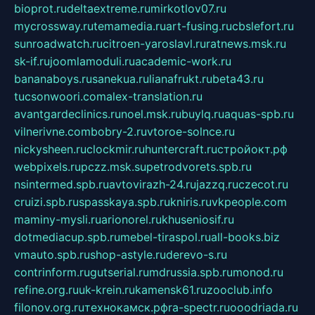
bioprot.ru
deltaextreme.ru
mirkotlov07.ru
mycrossway.ru
temamedia.ru
art-fusing.ru
cbslefort.ru
sunroadwatch.ru
citroen-yaroslavl.ru
ratnews.msk.ru
sk-if.ru
joomlamoduli.ru
academic-work.ru
bananaboys.ru
sanekua.ru
lianafrukt.ru
beta43.ru
tucsonwoori.com
alex-translation.ru
avantgardeclinics.ru
noel.msk.ru
buylq.ru
aquas-spb.ru
vilnerivne.com
bobry-2.ru
vtoroe-solnce.ru
nickysheen.ru
clockmir.ru
huntercraft.ru
стройокт.рф
webpixels.ru
pczz.msk.su
petrodvorets.spb.ru
nsintermed.spb.ru
avtovirazh-24.ru
jazzq.ru
czecot.ru
cruizi.spb.ru
spasskaya.spb.ru
kniris.ru
vkpeople.com
maminy-mysli.ru
arionorel.ru
khuseniosif.ru
dotmediacup.spb.ru
mebel-tiraspol.ru
all-books.biz
vmauto.spb.ru
shop-astyle.ru
derevo-s.ru
contrinform.ru
gutserial.ru
mdrussia.spb.ru
monod.ru
refine.org.ru
uk-krein.ru
kamensk61.ru
zooclub.info
filonov.org.ru
технокамск.рф
ra-spectr.ru
ooodriada.ru