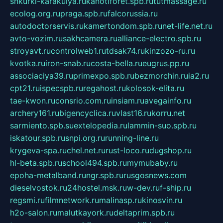
shkurki-karakulya.ru
kanotiforet.spb.ru
tutmassage.ru
ecolog.org.ru
praga.spb.ru
falcorussia.ru
autodoctorservis.ru
kamertondom.spb.ru
net-life.net.ru
avto-vozim.ru
sakhcamera.ru
alliance-electro.spb.ru
stroyavt.ru
controlweb1.ru
tdsak74.ru
kinzozo-ru.ru
kvotka.ru
iron-snab.ru
costa-bella.ru
eugrus.pp.ru
associaciya39.ru
primexpo.spb.ru
bezmorchin.ru
ia2.ru
cpt21.ru
ispecspb.ru
regahost.ru
kolosok-elita.ru
tae-kwon.ru
consrio.com.ru
insiam.ru
avegainfo.ru
archery161.ru
bigencyclica.ru
vlast16.ru
korru.net
sarmiento.spb.su
extelopedia.ru
lammin-suo.spb.ru
iskatour.spb.ru
snpi.org.ru
running-line.ru
krygeva-spa.ru
chel.net.ru
rust-loco.ru
dugshop.ru
hl-beta.spb.ru
school494.spb.ru
mymubaby.ru
epoha-metalband.ru
ngr.spb.ru
rusgosnews.com
dieselvostok.ru
24hostel.msk.ru
w-dev.ru
f-ship.ru
regsmi.ru
filmnetwork.ru
malinasp.ru
kinosvin.ru
h2o-salon.ru
malutkayork.ru
deltaprim.spb.ru