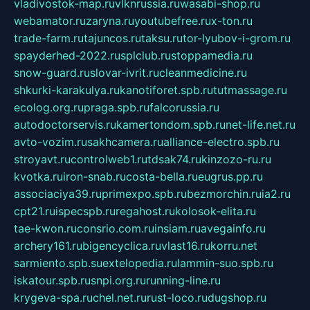
vladivostok-map.ru
vlknrussia.ru
wasabi-shop.ru
webamator.ru
zaryna.ru
youtubefree.ru
x-ton.ru
trade-farm.ru
tajuncos.ru
taksu.ru
tor-lyubov-i-grom.ru
spayderhed-2022.ru
splclub.ru
stoppamedia.ru
snow-guard.ru
slovar-ivrit.ru
cleanmedicine.ru
shkurki-karakulya.ru
kanotiforet.spb.ru
tutmassage.ru
ecolog.org.ru
praga.spb.ru
falcorussia.ru
autodoctorservis.ru
kamertondom.spb.ru
net-life.net.ru
avto-vozim.ru
sakhcamera.ru
alliance-electro.spb.ru
stroyavt.ru
controlweb1.ru
tdsak74.ru
kinzozo-ru.ru
kvotka.ru
iron-snab.ru
costa-bella.ru
eugrus.pp.ru
associaciya39.ru
primexpo.spb.ru
bezmorchin.ru
ia2.ru
cpt21.ru
ispecspb.ru
regahost.ru
kolosok-elita.ru
tae-kwon.ru
consrio.com.ru
insiam.ru
avegainfo.ru
archery161.ru
bigencyclica.ru
vlast16.ru
korru.net
sarmiento.spb.su
extelopedia.ru
lammin-suo.spb.ru
iskatour.spb.ru
snpi.org.ru
running-line.ru
krygeva-spa.ru
chel.net.ru
rust-loco.ru
dugshop.ru