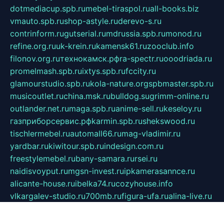
dotmediacup.spb.ru
mebel-tiraspol.ru
all-books.biz
vmauto.spb.ru
shop-astyle.ru
derevo-s.ru
contrinform.ru
gutserial.ru
mdrussia.spb.ru
monod.ru
refine.org.ru
uk-krein.ru
kamensk61.ru
zooclub.info
filonov.org.ru
технокамск.рф
ra-spectr.ru
ooodriada.ru
promelmash.spb.ru
ixtys.spb.ru
fccity.ru
glamourstudio.spb.ru
kola-nature.org
spbmaster.spb.ru
musicoutlet.ru
china.msk.ru
bulldog.su
grimm-online.ru
outlander.net.ru
maga.spb.ru
anime-sell.ru
keseloy.ru
газприборсервис.рф
karmin.spb.ru
shekswood.ru
tischlermebel.ru
automall66.ru
mag-vladimir.ru
yardbar.ru
kiwitour.spb.ru
indesign.com.ru
freestylemebel.ru
bany-samara.ru
rsei.ru
naidisvoyput.ru
mgsn-invest.ru
ipkamerasannce.ru
alicante-house.ru
ibelka74.ru
cozyhouse.info
vlkargalev-studio.ru
700mb.ru
figura-ufa.ru
alina-live.ru
belarusiannews.ru
womenknow.ru
dos-vniimk.ru
sega.net.ru
dv.net.ru
phenomenonsofhistory.com