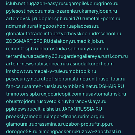
iclub.net.ru
gazon-easy.ru
sugarepilekb.ru
grinox.ru
pylesostineco.ru
msts-ozarenie.ru
kameryjooan.ru
artemovskij.ru
dopler.spb.ru
aid70.ru
metall-perm.ru
ndm.msk.ru
ratingzooshop.ru
apiaccess.ru
globalautotrade.info
bezverhovskoe.ru
drsschool.ru
ZOOSMART.SPB.RU
dalakony.ru
medikijob.ru
remontt.spb.ru
photostudia.spb.ru
myragon.ru
terramia.ru
academy62.ru
gardengallereya.ru
rti.com.ru
artem-news.ru
biserinca.ru
krasnodarkurort.com
imshowtv.ru
mebel-v-tule.ru
mobtopik.ru
pcsecurity.net.ru
tool-sib.ru
multimetrunit.ru
sp-tour.ru
fan-cs.ru
santeh-russia.ru
symbian9.net.ru
DSHAIR.RU
tmmotors.spb.ru
xjocuricopii.com
musavtomat.msk.ru
obustrojdom.ru
sovetcik.ru
ybaranovskaya.ru
ppknews.ru
cult-alshei.ru
JAPANRUSSIA.RU
proekciyamebel.ru
imper-finans.ru
rim.org.ru
glamourai.ru
brassminus.ru
zabor-pro.ru
ftn.pp.ru
dorogoe58.ru
laimengpacker.ru
kuzova-zapchasti.ru