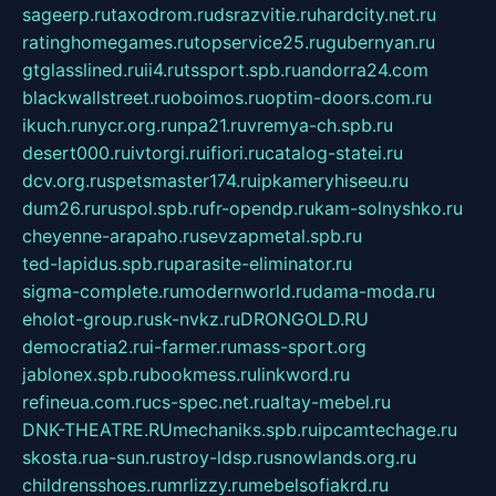
sageerp.ru
taxodrom.ru
dsrazvitie.ru
hardcity.net.ru
ratinghomegames.ru
topservice25.ru
gubernyan.ru
gtglasslined.ru
ii4.ru
tssport.spb.ru
andorra24.com
blackwallstreet.ru
oboimos.ru
optim-doors.com.ru
ikuch.ru
nycr.org.ru
npa21.ru
vremya-ch.spb.ru
desert000.ru
ivtorgi.ru
ifiori.ru
catalog-statei.ru
dcv.org.ru
spetsmaster174.ru
ipkameryhiseeu.ru
dum26.ru
ruspol.spb.ru
fr-opendp.ru
kam-solnyshko.ru
cheyenne-arapaho.ru
sevzapmetal.spb.ru
ted-lapidus.spb.ru
parasite-eliminator.ru
sigma-complete.ru
modernworld.ru
dama-moda.ru
eholot-group.ru
sk-nvkz.ru
DRONGOLD.RU
democratia2.ru
i-farmer.ru
mass-sport.org
jablonex.spb.ru
bookmess.ru
linkword.ru
refineua.com.ru
cs-spec.net.ru
altay-mebel.ru
DNK-THEATRE.RU
mechaniks.spb.ru
ipcamtechage.ru
skosta.ru
a-sun.ru
stroy-ldsp.ru
snowlands.org.ru
childrensshoes.ru
mrlizzy.ru
mebelsofiakrd.ru