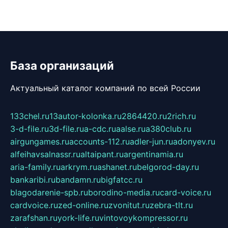
База организаций
Актуальный каталог компаний по всей России
133chel.ru
13autor-kolonka.ru
2864420.ru
2rich.ru
3-d-file.ru
3d-file.ru
a-cdc.ru
aalse.ru
a380club.ru
airgungames.ru
accounts-112.ru
adler-jun.ru
adonyev.ru
alfeihavsalnassr.ru
altaipant.ru
argentinamia.ru
aria-family.ru
arkrym.ru
ashanet.ru
belgorod-day.ru
bankaribi.ru
bandamn.ru
bigfatcc.ru
blagodarenie-spb.ru
borodino-media.ru
card-voice.ru
cardvoice.ru
zed-online.ru
zvonitut.ru
zebra-tlt.ru
zarafshan.ru
york-life.ru
vintovoykompressor.ru