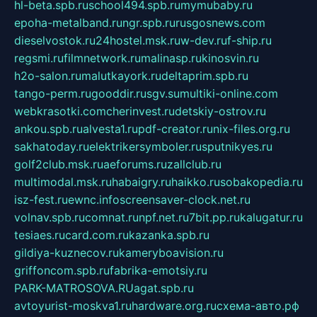
hl-beta.spb.ru
school494.spb.ru
mymubaby.ru
epoha-metalband.ru
ngr.spb.ru
rusgosnews.com
dieselvostok.ru
24hostel.msk.ru
w-dev.ru
f-ship.ru
regsmi.ru
filmnetwork.ru
malinasp.ru
kinosvin.ru
h2o-salon.ru
malutkayork.ru
deltaprim.spb.ru
tango-perm.ru
gooddir.ru
sgv.su
multiki-online.com
webkrasotki.com
cherinvest.ru
detskiy-ostrov.ru
ankou.spb.ru
alvesta1.ru
pdf-creator.ru
nix-files.org.ru
sakhatoday.ru
elektrikersymboler.ru
sputnikyes.ru
golf2club.msk.ru
aeforums.ru
zallclub.ru
multimodal.msk.ru
habaigry.ru
haikko.ru
sobakopedia.ru
isz-fest.ru
ewnc.info
screensaver-clock.net.ru
volnav.spb.ru
comnat.ru
npf.net.ru
7bit.pp.ru
kalugatur.ru
tesiaes.ru
card.com.ru
kazanka.spb.ru
gildiya-kuznecov.ru
kameryboavision.ru
griffoncom.spb.ru
fabrika-emotsiy.ru
PARK-MATROSOVA.RU
agat.spb.ru
avtoyurist-moskva1.ru
hardware.org.ru
схема-авто.рф