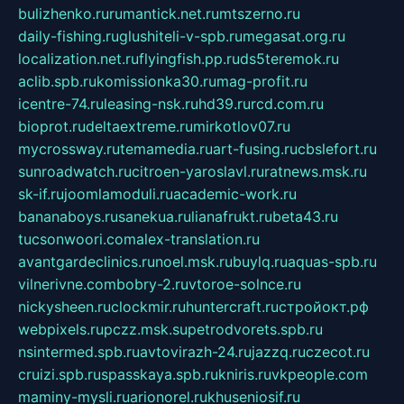
bulizhenko.ru
rumantick.net.ru
mtszerno.ru
daily-fishing.ru
glushiteli-v-spb.ru
megasat.org.ru
localization.net.ru
flyingfish.pp.ru
ds5teremok.ru
aclib.spb.ru
komissionka30.ru
mag-profit.ru
icentre-74.ru
leasing-nsk.ru
hd39.ru
rcd.com.ru
bioprot.ru
deltaextreme.ru
mirkotlov07.ru
mycrossway.ru
temamedia.ru
art-fusing.ru
cbslefort.ru
sunroadwatch.ru
citroen-yaroslavl.ru
ratnews.msk.ru
sk-if.ru
joomlamoduli.ru
academic-work.ru
bananaboys.ru
sanekua.ru
lianafrukt.ru
beta43.ru
tucsonwoori.com
alex-translation.ru
avantgardeclinics.ru
noel.msk.ru
buylq.ru
aquas-spb.ru
vilnerivne.com
bobry-2.ru
vtoroe-solnce.ru
nickysheen.ru
clockmir.ru
huntercraft.ru
стройокт.рф
webpixels.ru
pczz.msk.su
petrodvorets.spb.ru
nsintermed.spb.ru
avtovirazh-24.ru
jazzq.ru
czecot.ru
cruizi.spb.ru
spasskaya.spb.ru
kniris.ru
vkpeople.com
maminy-mysli.ru
arionorel.ru
khuseniosif.ru