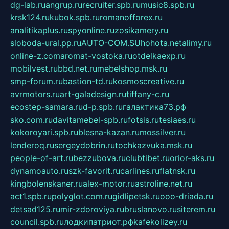
dg-lab.ru
angrup.ru
recruiter.spb.ru
music8.spb.ru
krsk124.ru
kubok.spb.ru
romanofforex.ru
analitikaplus.ru
spyonline.ru
zosikamery.ru
sloboda-ural.pp.ru
AUTO-COM.SU
hohota.net
alimy.ru
online-z.com
aromat-vostoka.ru
otdelkaexp.ru
mobilvest.ru
bbd.net.ru
mebelshop.msk.ru
smp-forum.ru
bastion-td.ru
kosmoscreative.ru
avrmotors.ru
art-galadesign.ru
tiffany-c.ru
ecostep-samara.ru
d-p.spb.ru
галактика73.рф
sko.com.ru
davitamebel-spb.ru
fotsis.ru
tesiaes.ru
kokoroyari.spb.ru
blesna-kazan.ru
mossilver.ru
lenderoq.ru
sergeydobrin.ru
tochkazvuka.msk.ru
people-of-art.ru
bezzubova.ru
clubtibet.ru
orior-aks.ru
dynamoauto.ru
szk-favorit.ru
carlines.ru
flatnsk.ru
kingbolenskaner.ru
alex-motor.ru
astroline.net.ru
act1.spb.ru
polyglot.com.ru
gidlipetsk.ru
ooo-driada.ru
detsad125.ru
mir-zdoroviya.ru
bruslanovo.ru
siterem.ru
council.spb.ru
лодкипатриот.рф
kafekolizey.ru