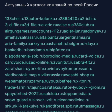
Актуальный каталог компаний по всей России
133chel.ru
13autor-kolonka.ru
2864420.ru
2rich.ru
3-d-file.ru
3d-file.ru
a-cdc.ru
aalse.ru
a380club.ru
airgungames.ru
accounts-112.ru
adler-jun.ru
adonyev.ru
alfeihavsalnassr.ru
altaipant.ru
argentinamia.ru
aria-family.ru
arkrym.ru
ashanet.ru
belgorod-day.ru
bankaribi.ru
bandamn.ru
bigfatcc.ru
blagodarenie-spb.ru
borodino-media.ru
card-voice.ru
cardvoice.ru
zed-online.ru
zvonitut.ru
zebra-tlt.ru
zarafshan.ru
york-life.ru
vintovoykompressor.ru
vladivostok-map.ru
vlknrussia.ru
wasabi-shop.ru
webamator.ru
zaryna.ru
youtubefree.ru
x-ton.ru
trade-farm.ru
tajuncos.ru
taksu.ru
tor-lyubov-i-grom.ru
spayderhed-2022.ru
splclub.ru
stoppamedia.ru
snow-guard.ru
slovar-ivrit.ru
cleanmedicine.ru
shkurki-karakulya.ru
kanotiforet.spb.ru
tutmassage.ru