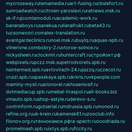
mycrossway.ru
temamedia.ru
art-fusing.ru
cbslefort.ru
sunroadwatch.ru
citroen-yaroslavl.ru
ratnews.msk.ru
sk-if.ru
joomlamoduli.ru
academic-work.ru
bananaboys.ru
sanekua.ru
lianafrukt.ru
beta43.ru
tucsonwoori.com
alex-translation.ru
avantgardeclinics.ru
noel.msk.ru
buylq.ru
aquas-spb.ru
vilnerivne.com
bobry-2.ru
vtoroe-solnce.ru
nickysheen.ru
clockmir.ru
huntercraft.ru
стройокт.рф
webpixels.ru
pczz.msk.su
petrodvorets.spb.ru
nsintermed.spb.ru
avtovirazh-24.ru
jazzq.ru
czecot.ru
cruizi.spb.ru
spasskaya.spb.ru
kniris.ru
vkpeople.com
maminy-mysli.ru
arionorel.ru
khuseniosif.ru
dotmediacup.spb.ru
mebel-tiraspol.ru
all-books.biz
vmauto.spb.ru
shop-astyle.ru
derevo-s.ru
contrinform.ru
gutserial.ru
mdrussia.spb.ru
monod.ru
refine.org.ru
uk-krein.ru
kamensk61.ru
zooclub.info
filonov.org.ru
технокамск.рф
ra-spectr.ru
ooodriada.ru
promelmash.spb.ru
ixtys.spb.ru
fccity.ru