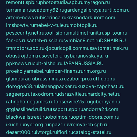
remontt.spb.ru
photostudia.spb.ru
myragon.ru
terramia.ru
academy62.ru
gardengallereya.ru
rti.com.ru
artem-news.ru
biserinca.ru
krasnodarkurort.com
imshowtv.ru
mebel-v-tule.ru
mobtopik.ru
pcsecurity.net.ru
tool-sib.ru
multimetrunit.ru
sp-tour.ru
fan-cs.ru
santeh-russia.ru
symbian9.net.ru
DSHAIR.RU
tmmotors.spb.ru
xjocuricopii.com
musavtomat.msk.ru
obustrojdom.ru
sovetcik.ru
ybaranovskaya.ru
ppknews.ru
cult-alshei.ru
JAPANRUSSIA.RU
proekciyamebel.ru
imper-finans.ru
rim.org.ru
glamourai.ru
brassminus.ru
zabor-pro.ru
ftn.pp.ru
dorogoe58.ru
laimengpacker.ru
kuzova-zapchasti.ru
sageerp.ru
taxodrom.ru
dsrazvitie.ru
hardcity.net.ru
ratinghomegames.ru
topservice25.ru
gubernyan.ru
gtglasslined.ru
ii4.ru
tssport.spb.ru
andorra24.com
blackwallstreet.ru
oboimos.ru
optim-doors.com.ru
ikuch.ru
nycr.org.ru
npa21.ru
vremya-ch.spb.ru
desert000.ru
ivtorgi.ru
ifiori.ru
catalog-statei.ru