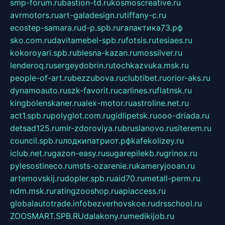
smp-forum.ru
bastion-td.ru
kosmoscreative.ru
avrmotors.ru
art-galadesign.ru
tiffany-c.ru
ecostep-samara.ru
d-p.spb.ru
галактика73.рф
sko.com.ru
davitamebel-spb.ru
fotsis.ru
tesiaes.ru
kokoroyari.spb.ru
blesna-kazan.ru
mossilver.ru
lenderoq.ru
sergeydobrin.ru
tochkazvuka.msk.ru
people-of-art.ru
bezzubova.ru
clubtibet.ru
orior-aks.ru
dynamoauto.ru
szk-favorit.ru
carlines.ru
flatnsk.ru
kingbolenskaner.ru
alex-motor.ru
astroline.net.ru
act1.spb.ru
polyglot.com.ru
gidlipetsk.ru
ooo-driada.ru
detsad125.ru
mir-zdoroviya.ru
bruslanovo.ru
siterem.ru
council.spb.ru
лодкипатриот.рф
kafekolizey.ru
iclub.net.ru
gazon-easy.ru
sugarepilekb.ru
grinox.ru
pylesostineco.ru
msts-ozarenie.ru
kameryjooan.ru
artemovskij.ru
dopler.spb.ru
aid70.ru
metall-perm.ru
ndm.msk.ru
ratingzooshop.ru
apiaccess.ru
globalautotrade.info
bezverhovskoe.ru
drsschool.ru
ZOOSMART.SPB.RU
dalakony.ru
medikijob.ru