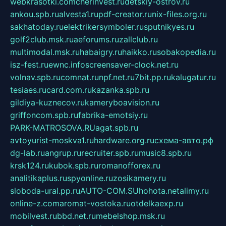
webkrasotki.com
cherinvest.ru
detskiy-ostrov.ru
ankou.spb.ru
alvesta1.ru
pdf-creator.ru
nix-files.org.ru
sakhatoday.ru
elektrikersymboler.ru
sputnikyes.ru
golf2club.msk.ru
aeforums.ru
zallclub.ru
multimodal.msk.ru
habaigry.ru
haikko.ru
sobakopedia.ru
isz-fest.ru
ewnc.info
screensaver-clock.net.ru
volnav.spb.ru
comnat.ru
npf.net.ru
7bit.pp.ru
kalugatur.ru
tesiaes.ru
card.com.ru
kazanka.spb.ru
gildiya-kuznecov.ru
kameryboavision.ru
griffoncom.spb.ru
fabrika-emotsiy.ru
PARK-MATROSOVA.RU
agat.spb.ru
avtoyurist-moskva1.ru
hardware.org.ru
схема-авто.рф
dg-lab.ru
angrup.ru
recruiter.spb.ru
music8.spb.ru
krsk124.ru
kubok.spb.ru
romanofforex.ru
analitikaplus.ru
spyonline.ru
zosikamery.ru
sloboda-ural.pp.ru
AUTO-COM.SU
hohota.net
alimy.ru
online-z.com
aromat-vostoka.ru
otdelkaexp.ru
mobilvest.ru
bbd.net.ru
mebelshop.msk.ru