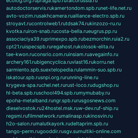
ecolog.org.ru
praga.spb.ru
falcorussia.ru
autodoctorservis.ru
kamertondom.spb.ru
net-life.net.ru
avto-vozim.ru
sakhcamera.ru
alliance-electro.spb.ru
stroyavt.ru
controlweb1.ru
tdsak74.ru
kinzozo-ru.ru
kvotka.ru
iron-snab.ru
costa-bella.ru
eugrus.pp.ru
associaciya39.ru
primexpo.spb.ru
bezmorchin.ru
ia2.ru
cpt21.ru
ispecspb.ru
regahost.ru
kolosok-elita.ru
tae-kwon.ru
consrio.com.ru
insiam.ru
avegainfo.ru
archery161.ru
bigencyclica.ru
vlast16.ru
korru.net
sarmiento.spb.su
extelopedia.ru
lammin-suo.spb.ru
iskatour.spb.ru
snpi.org.ru
running-line.ru
krygeva-spa.ru
chel.net.ru
rust-loco.ru
dugshop.ru
hl-beta.spb.ru
school494.spb.ru
mymubaby.ru
epoha-metalband.ru
ngr.spb.ru
rusgosnews.com
dieselvostok.ru
24hostel.msk.ru
w-dev.ru
f-ship.ru
regsmi.ru
filmnetwork.ru
malinasp.ru
kinosvin.ru
h2o-salon.ru
malutkayork.ru
deltaprim.spb.ru
tango-perm.ru
gooddir.ru
sgv.su
multiki-online.com