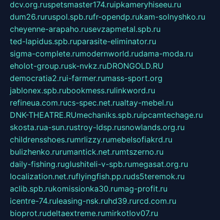
dcv.org.ru
spetsmaster174.ru
ipkameryhiseeu.ru
dum26.ru
ruspol.spb.ru
fr-opendp.ru
kam-solnyshko.ru
cheyenne-arapaho.ru
sevzapmetal.spb.ru
ted-lapidus.spb.ru
parasite-eliminator.ru
sigma-complete.ru
modernworld.ru
dama-moda.ru
eholot-group.ru
sk-nvkz.ru
DRONGOLD.RU
democratia2.ru
i-farmer.ru
mass-sport.org
jablonex.spb.ru
bookmess.ru
linkword.ru
refineua.com.ru
cs-spec.net.ru
altay-mebel.ru
DNK-THEATRE.RU
mechaniks.spb.ru
ipcamtechage.ru
skosta.ru
a-sun.ru
stroy-ldsp.ru
snowlands.org.ru
childrensshoes.ru
mrlizzy.ru
mebelsofiakrd.ru
bulizhenko.ru
rumantick.net.ru
mtszerno.ru
daily-fishing.ru
glushiteli-v-spb.ru
megasat.org.ru
localization.net.ru
flyingfish.pp.ru
ds5teremok.ru
aclib.spb.ru
komissionka30.ru
mag-profit.ru
icentre-74.ru
leasing-nsk.ru
hd39.ru
rcd.com.ru
bioprot.ru
deltaextreme.ru
mirkotlov07.ru