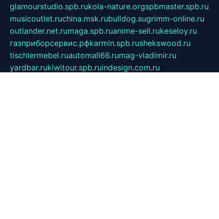
glamourstudio.spb.ru
kola-nature.org
spbmaster.spb.ru
musicoutlet.ru
china.msk.ru
bulldog.su
grimm-online.ru
outlander.net.ru
maga.spb.ru
anime-sell.ru
keseloy.ru
газприборсервис.рф
karmin.spb.ru
shekswood.ru
tischlermebel.ru
automall66.ru
mag-vladimir.ru
yardbar.ru
kiwitour.spb.ru
indesign.com.ru
freestylemebel.ru
bany-samara.ru
rsei.ru
naidisvoyput.ru
mgsn-invest.ru
ipkamerasannce.ru
alicante-house.ru
ibelka74.ru
cozyhouse.info
vlkargalev-studio.ru
700mb.ru
figura-ufa.ru
alina-live.ru
belarusiannews.ru
womenknow.ru
dos-vniimk.ru
sega.net.ru
dv.net.ru
phenomenonsofhistory.com
telesputnik.net.ru
wall.pp.ru
pylesosroidmi.ru
gtc-clan.ru
cligs.ru
bibikazap.ru
popova.org.ru
netwhistler.spb.ru
bellvil.ru
bonzon.ru
iss-vladik.ru
defiparis.net.ru
las-gryzas.ru
amku.ru
electednews.spb.ru
feather.org.ru
spar72.ru
tankiigri.ru
dominus.com.ru
ibtree.ru
sanykool.pp.ru
unixlib.org.ru