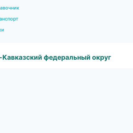
равочник
ранспорт
ки
о-Кавказский федеральный округ