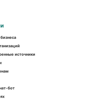
ми
 бизнеса
ганизаций
еренные источники
и
онам
чат-бот
иях