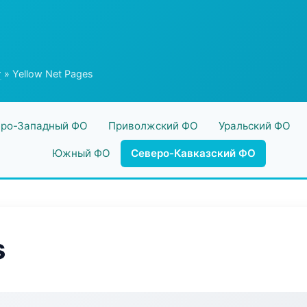
г
» Yellow Net Pages
ро-Западный ФО
Приволжский ФО
Уральский ФО
Южный ФО
Северо-Кавказский ФО
s