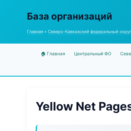
База организаций
Главная
»
Северо-Кавказский федеральный окру
🏠 Главная
Центральный ФО
Севе
Yellow Net Page