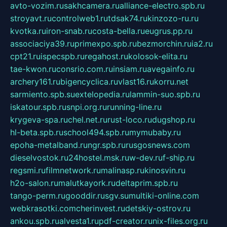
avto-vozim.ru
sakhcamera.ru
alliance-electro.spb.ru
stroyavt.ru
controlweb1.ru
tdsak74.ru
kinzozo-ru.ru
kvotka.ru
iron-snab.ru
costa-bella.ru
eugrus.pp.ru
associaciya39.ru
primexpo.spb.ru
bezmorchin.ru
ia2.ru
cpt21.ru
ispecspb.ru
regahost.ru
kolosok-elita.ru
tae-kwon.ru
consrio.com.ru
insiam.ru
avegainfo.ru
archery161.ru
bigencyclica.ru
vlast16.ru
korru.net
sarmiento.spb.su
extelopedia.ru
lammin-suo.spb.ru
iskatour.spb.ru
snpi.org.ru
running-line.ru
krygeva-spa.ru
chel.net.ru
rust-loco.ru
dugshop.ru
hl-beta.spb.ru
school494.spb.ru
mymubaby.ru
epoha-metalband.ru
ngr.spb.ru
rusgosnews.com
dieselvostok.ru
24hostel.msk.ru
w-dev.ru
f-ship.ru
regsmi.ru
filmnetwork.ru
malinasp.ru
kinosvin.ru
h2o-salon.ru
malutkayork.ru
deltaprim.spb.ru
tango-perm.ru
gooddir.ru
sgv.su
multiki-online.com
webkrasotki.com
cherinvest.ru
detskiy-ostrov.ru
ankou.spb.ru
alvesta1.ru
pdf-creator.ru
nix-files.org.ru