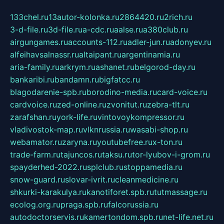
133chel.ru
13autor-kolonka.ru
2864420.ru
2rich.ru
3-d-file.ru
3d-file.ru
a-cdc.ru
aalse.ru
a380club.ru
airgungames.ru
accounts-112.ru
adler-jun.ru
adonyev.ru
alfeihavsalnassr.ru
altaipant.ru
argentinamia.ru
aria-family.ru
arkrym.ru
ashanet.ru
belgorod-day.ru
bankaribi.ru
bandamn.ru
bigfatcc.ru
blagodarenie-spb.ru
borodino-media.ru
card-voice.ru
cardvoice.ru
zed-online.ru
zvonitut.ru
zebra-tlt.ru
zarafshan.ru
york-life.ru
vintovoykompressor.ru
vladivostok-map.ru
vlknrussia.ru
wasabi-shop.ru
webamator.ru
zaryna.ru
youtubefree.ru
x-ton.ru
trade-farm.ru
tajuncos.ru
taksu.ru
tor-lyubov-i-grom.ru
spayderhed-2022.ru
splclub.ru
stoppamedia.ru
snow-guard.ru
slovar-ivrit.ru
cleanmedicine.ru
shkurki-karakulya.ru
kanotiforet.spb.ru
tutmassage.ru
ecolog.org.ru
praga.spb.ru
falcorussia.ru
autodoctorservis.ru
kamertondom.spb.ru
net-life.net.ru