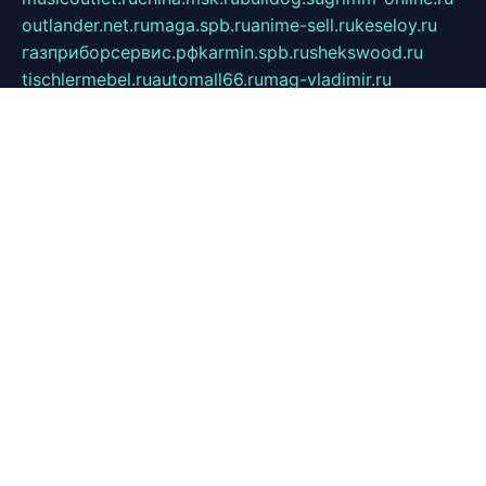
outlander.net.ru
maga.spb.ru
anime-sell.ru
keseloy.ru
газприборсервис.рф
karmin.spb.ru
shekswood.ru
tischlermebel.ru
automall66.ru
mag-vladimir.ru
yardbar.ru
kiwitour.spb.ru
indesign.com.ru
freestylemebel.ru
bany-samara.ru
rsei.ru
naidisvoyput.ru
mgsn-invest.ru
ipkamerasannce.ru
alicante-house.ru
ibelka74.ru
cozyhouse.info
vlkargalev-studio.ru
700mb.ru
figura-ufa.ru
alina-live.ru
belarusiannews.ru
womenknow.ru
dos-vniimk.ru
sega.net.ru
dv.net.ru
phenomenonsofhistory.com
telesputnik.net.ru
wall.pp.ru
pylesosroidmi.ru
gtc-clan.ru
cligs.ru
bibikazap.ru
popova.org.ru
netwhistler.spb.ru
bellvil.ru
bonzon.ru
iss-vladik.ru
defiparis.net.ru
las-gryzas.ru
amku.ru
electednews.spb.ru
feather.org.ru
spar72.ru
tankiigri.ru
dominus.com.ru
ibtree.ru
sanykool.pp.ru
unixlib.org.ru
menatep.spb.ru
gartenterrassen.ru
printeka.ru