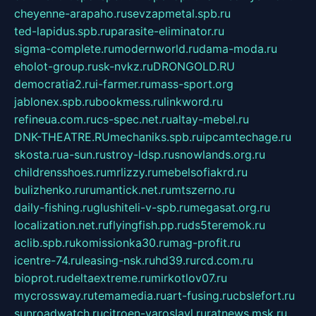
cheyenne-arapaho.ru
sevzapmetal.spb.ru
ted-lapidus.spb.ru
parasite-eliminator.ru
sigma-complete.ru
modernworld.ru
dama-moda.ru
eholot-group.ru
sk-nvkz.ru
DRONGOLD.RU
democratia2.ru
i-farmer.ru
mass-sport.org
jablonex.spb.ru
bookmess.ru
linkword.ru
refineua.com.ru
cs-spec.net.ru
altay-mebel.ru
DNK-THEATRE.RU
mechaniks.spb.ru
ipcamtechage.ru
skosta.ru
a-sun.ru
stroy-ldsp.ru
snowlands.org.ru
childrensshoes.ru
mrlizzy.ru
mebelsofiakrd.ru
bulizhenko.ru
rumantick.net.ru
mtszerno.ru
daily-fishing.ru
glushiteli-v-spb.ru
megasat.org.ru
localization.net.ru
flyingfish.pp.ru
ds5teremok.ru
aclib.spb.ru
komissionka30.ru
mag-profit.ru
icentre-74.ru
leasing-nsk.ru
hd39.ru
rcd.com.ru
bioprot.ru
deltaextreme.ru
mirkotlov07.ru
mycrossway.ru
temamedia.ru
art-fusing.ru
cbslefort.ru
sunroadwatch.ru
citroen-yaroslavl.ru
ratnews.msk.ru