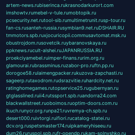
artem-news.ru
biserinca.ru
krasnodarkurort.com
imshowtv.ru
mebel-v-tule.ru
mobtopik.ru
pcsecurity.net.ru
tool-sib.ru
multimetrunit.ru
sp-tour.ru
fan-cs.ru
santeh-russia.ru
symbian9.net.ru
DSHAIR.RU
tmmotors.spb.ru
xjocuricopii.com
musavtomat.msk.ru
obustrojdom.ru
sovetcik.ru
ybaranovskaya.ru
ppknews.ru
cult-alshei.ru
JAPANRUSSIA.RU
proekciyamebel.ru
imper-finans.ru
rim.org.ru
glamourai.ru
brassminus.ru
zabor-pro.ru
ftn.pp.ru
dorogoe58.ru
laimengpacker.ru
kuzova-zapchasti.ru
sageerp.ru
taxodrom.ru
dsrazvitie.ru
hardcity.net.ru
ratinghomegames.ru
topservice25.ru
gubernyan.ru
gtglasslined.ru
ii4.ru
tssport.spb.ru
andorra24.com
blackwallstreet.ru
oboimos.ru
optim-doors.com.ru
ikuch.ru
nycr.org.ru
npa21.ru
vremya-ch.spb.ru
desert000.ru
ivtorgi.ru
ifiori.ru
catalog-statei.ru
dcv.org.ru
spetsmaster174.ru
ipkameryhiseeu.ru
dum26.ru
ruspol.spb.ru
fr-opendp.ru
kam-solnyshko.ru