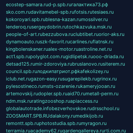
ecostep-samara.ru
d-p.spb.ru
галактика73.рф
sko.com.ru
davitamebel-spb.ru
fotsis.ru
tesiaes.ru
kokoroyari.spb.ru
blesna-kazan.ru
mossilver.ru
lenderoq.ru
sergeydobrin.ru
tochkazvuka.msk.ru
people-of-art.ru
bezzubova.ru
clubtibet.ru
orior-aks.ru
dynamoauto.ru
szk-favorit.ru
carlines.ru
flatnsk.ru
kingbolenskaner.ru
alex-motor.ru
astroline.net.ru
act1.spb.ru
polyglot.com.ru
gidlipetsk.ru
ooo-driada.ru
detsad125.ru
mir-zdoroviya.ru
bruslanovo.ru
siterem.ru
council.spb.ru
лодкипатриот.рф
kafekolizey.ru
iclub.net.ru
gazon-easy.ru
sugarepilekb.ru
grinox.ru
pylesostineco.ru
msts-ozarenie.ru
kameryjooan.ru
artemovskij.ru
dopler.spb.ru
aid70.ru
metall-perm.ru
ndm.msk.ru
ratingzooshop.ru
apiaccess.ru
globalautotrade.info
bezverhovskoe.ru
drsschool.ru
ZOOSMART.SPB.RU
dalakony.ru
medikijob.ru
remontt.spb.ru
photostudia.spb.ru
myragon.ru
terramia.ru
academy62.ru
gardengallereya.ru
rti.com.ru