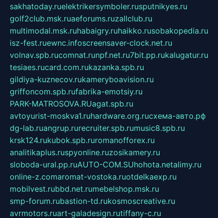
sakhatoday.ru
elektrikersymboler.ru
sputnikyes.ru
golf2club.msk.ru
aeforums.ru
zallclub.ru
multimodal.msk.ru
habaigry.ru
haikko.ru
sobakopedia.ru
isz-fest.ru
ewnc.info
screensaver-clock.net.ru
volnav.spb.ru
comnat.ru
npf.net.ru
7bit.pp.ru
kalugatur.ru
tesiaes.ru
card.com.ru
kazanka.spb.ru
gildiya-kuznecov.ru
kameryboavision.ru
griffoncom.spb.ru
fabrika-emotsiy.ru
PARK-MATROSOVA.RU
agat.spb.ru
avtoyurist-moskva1.ru
hardware.org.ru
схема-авто.рф
dg-lab.ru
angrup.ru
recruiter.spb.ru
music8.spb.ru
krsk124.ru
kubok.spb.ru
romanofforex.ru
analitikaplus.ru
spyonline.ru
zosikamery.ru
sloboda-ural.pp.ru
AUTO-COM.SU
hohota.net
alimy.ru
online-z.com
aromat-vostoka.ru
otdelkaexp.ru
mobilvest.ru
bbd.net.ru
mebelshop.msk.ru
smp-forum.ru
bastion-td.ru
kosmoscreative.ru
avrmotors.ru
art-galadesign.ru
tiffany-c.ru