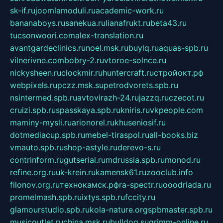
sk-if.ru
joomlamoduli.ru
academic-work.ru
bananaboys.ru
sanekua.ru
lianafrukt.ru
beta43.ru
tucsonwoori.com
alex-translation.ru
avantgardeclinics.ru
noel.msk.ru
buylq.ru
aquas-spb.ru
vilnerivne.com
bobry-2.ru
vtoroe-solnce.ru
nickysheen.ru
clockmir.ru
huntercraft.ru
стройокт.рф
webpixels.ru
pczz.msk.su
petrodvorets.spb.ru
nsintermed.spb.ru
avtovirazh-24.ru
jazzq.ru
czecot.ru
cruizi.spb.ru
spasskaya.spb.ru
kniris.ru
vkpeople.com
maminy-mysli.ru
arionorel.ru
khuseniosif.ru
dotmediacup.spb.ru
mebel-tiraspol.ru
all-books.biz
vmauto.spb.ru
shop-astyle.ru
derevo-s.ru
contrinform.ru
gutserial.ru
mdrussia.spb.ru
monod.ru
refine.org.ru
uk-krein.ru
kamensk61.ru
zooclub.info
filonov.org.ru
технокамск.рф
ra-spectr.ru
ooodriada.ru
promelmash.spb.ru
ixtys.spb.ru
fccity.ru
glamourstudio.spb.ru
kola-nature.org
spbmaster.spb.ru
musicoutlet.ru
china.msk.ru
bulldog.su
grimm-online.ru