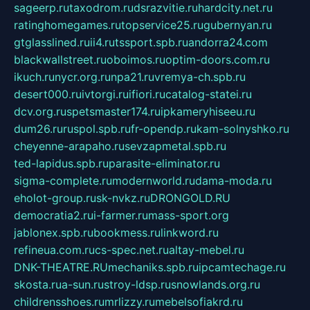
sageerp.ru
taxodrom.ru
dsrazvitie.ru
hardcity.net.ru
ratinghomegames.ru
topservice25.ru
gubernyan.ru
gtglasslined.ru
ii4.ru
tssport.spb.ru
andorra24.com
blackwallstreet.ru
oboimos.ru
optim-doors.com.ru
ikuch.ru
nycr.org.ru
npa21.ru
vremya-ch.spb.ru
desert000.ru
ivtorgi.ru
ifiori.ru
catalog-statei.ru
dcv.org.ru
spetsmaster174.ru
ipkameryhiseeu.ru
dum26.ru
ruspol.spb.ru
fr-opendp.ru
kam-solnyshko.ru
cheyenne-arapaho.ru
sevzapmetal.spb.ru
ted-lapidus.spb.ru
parasite-eliminator.ru
sigma-complete.ru
modernworld.ru
dama-moda.ru
eholot-group.ru
sk-nvkz.ru
DRONGOLD.RU
democratia2.ru
i-farmer.ru
mass-sport.org
jablonex.spb.ru
bookmess.ru
linkword.ru
refineua.com.ru
cs-spec.net.ru
altay-mebel.ru
DNK-THEATRE.RU
mechaniks.spb.ru
ipcamtechage.ru
skosta.ru
a-sun.ru
stroy-ldsp.ru
snowlands.org.ru
childrensshoes.ru
mrlizzy.ru
mebelsofiakrd.ru