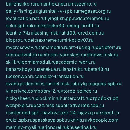
bulizhenko.ru
rumantick.net.ru
mtszerno.ru
daily-fishing.ru
glushiteli-v-spb.ru
megasat.org.ru
localization.net.ru
flyingfish.pp.ru
ds5teremok.ru
aclib.spb.ru
komissionka30.ru
mag-profit.ru
icentre-74.ru
leasing-nsk.ru
hd39.ru
rcd.com.ru
bioprot.ru
deltaextreme.ru
mirkotlov07.ru
mycrossway.ru
temamedia.ru
art-fusing.ru
cbslefort.ru
sunroadwatch.ru
citroen-yaroslavl.ru
ratnews.msk.ru
sk-if.ru
joomlamoduli.ru
academic-work.ru
bananaboys.ru
sanekua.ru
lianafrukt.ru
beta43.ru
tucsonwoori.com
alex-translation.ru
avantgardeclinics.ru
noel.msk.ru
buylq.ru
aquas-spb.ru
vilnerivne.com
bobry-2.ru
vtoroe-solnce.ru
nickysheen.ru
clockmir.ru
huntercraft.ru
стройокт.рф
webpixels.ru
pczz.msk.su
petrodvorets.spb.ru
nsintermed.spb.ru
avtovirazh-24.ru
jazzq.ru
czecot.ru
cruizi.spb.ru
spasskaya.spb.ru
kniris.ru
vkpeople.com
maminy-mysli.ru
arionorel.ru
khuseniosif.ru