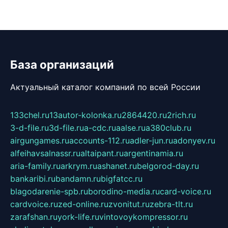
База организаций
Актуальный каталог компаний по всей России
133chel.ru
13autor-kolonka.ru
2864420.ru
2rich.ru
3-d-file.ru
3d-file.ru
a-cdc.ru
aalse.ru
a380club.ru
airgungames.ru
accounts-112.ru
adler-jun.ru
adonyev.ru
alfeihavsalnassr.ru
altaipant.ru
argentinamia.ru
aria-family.ru
arkrym.ru
ashanet.ru
belgorod-day.ru
bankaribi.ru
bandamn.ru
bigfatcc.ru
blagodarenie-spb.ru
borodino-media.ru
card-voice.ru
cardvoice.ru
zed-online.ru
zvonitut.ru
zebra-tlt.ru
zarafshan.ru
york-life.ru
vintovoykompressor.ru