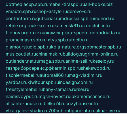
dotmediacup.spb.ru
mebel-tiraspol.ru
all-books.biz
vmauto.spb.ru
shop-astyle.ru
derevo-s.ru
contrinform.ru
gutserial.ru
mdrussia.spb.ru
monod.ru
refine.org.ru
uk-krein.ru
kamensk61.ru
zooclub.info
filonov.org.ru
технокамск.рф
ra-spectr.ru
ooodriada.ru
promelmash.spb.ru
ixtys.spb.ru
fccity.ru
glamourstudio.spb.ru
kola-nature.org
spbmaster.spb.ru
musicoutlet.ru
china.msk.ru
bulldog.su
grimm-online.ru
outlander.net.ru
maga.spb.ru
anime-sell.ru
keseloy.ru
газприборсервис.рф
karmin.spb.ru
shekswood.ru
tischlermebel.ru
automall66.ru
mag-vladimir.ru
yardbar.ru
kiwitour.spb.ru
indesign.com.ru
freestylemebel.ru
bany-samara.ru
rsei.ru
naidisvoyput.ru
mgsn-invest.ru
ipkamerasannce.ru
alicante-house.ru
ibelka74.ru
cozyhouse.info
vlkargalev-studio.ru
700mb.ru
figura-ufa.ru
alina-live.ru
belarusiannews.ru
womenknow.ru
dos-vniimk.ru
sega.net.ru
dv.net.ru
phenomenonsofhistory.com