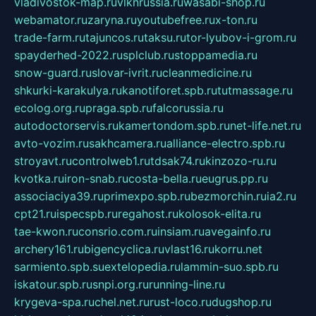
vladivostok-map.ru
vlknrussia.ru
wasabi-shop.ru
webamator.ru
zaryna.ru
youtubefree.ru
x-ton.ru
trade-farm.ru
tajuncos.ru
taksu.ru
tor-lyubov-i-grom.ru
spayderhed-2022.ru
splclub.ru
stoppamedia.ru
snow-guard.ru
slovar-ivrit.ru
cleanmedicine.ru
shkurki-karakulya.ru
kanotiforet.spb.ru
tutmassage.ru
ecolog.org.ru
praga.spb.ru
falcorussia.ru
autodoctorservis.ru
kamertondom.spb.ru
net-life.net.ru
avto-vozim.ru
sakhcamera.ru
alliance-electro.spb.ru
stroyavt.ru
controlweb1.ru
tdsak74.ru
kinzozo-ru.ru
kvotka.ru
iron-snab.ru
costa-bella.ru
eugrus.pp.ru
associaciya39.ru
primexpo.spb.ru
bezmorchin.ru
ia2.ru
cpt21.ru
ispecspb.ru
regahost.ru
kolosok-elita.ru
tae-kwon.ru
consrio.com.ru
insiam.ru
avegainfo.ru
archery161.ru
bigencyclica.ru
vlast16.ru
korru.net
sarmiento.spb.su
extelopedia.ru
lammin-suo.spb.ru
iskatour.spb.ru
snpi.org.ru
running-line.ru
krygeva-spa.ru
chel.net.ru
rust-loco.ru
dugshop.ru