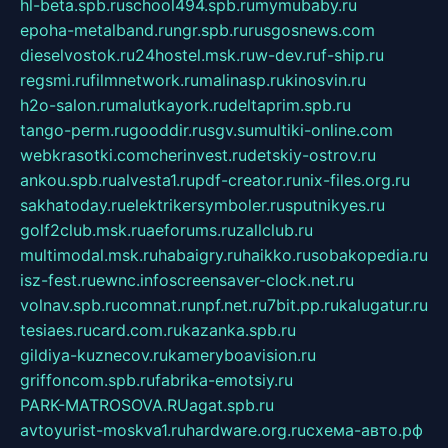
hl-beta.spb.ru
school494.spb.ru
mymubaby.ru
epoha-metalband.ru
ngr.spb.ru
rusgosnews.com
dieselvostok.ru
24hostel.msk.ru
w-dev.ru
f-ship.ru
regsmi.ru
filmnetwork.ru
malinasp.ru
kinosvin.ru
h2o-salon.ru
malutkayork.ru
deltaprim.spb.ru
tango-perm.ru
gooddir.ru
sgv.su
multiki-online.com
webkrasotki.com
cherinvest.ru
detskiy-ostrov.ru
ankou.spb.ru
alvesta1.ru
pdf-creator.ru
nix-files.org.ru
sakhatoday.ru
elektrikersymboler.ru
sputnikyes.ru
golf2club.msk.ru
aeforums.ru
zallclub.ru
multimodal.msk.ru
habaigry.ru
haikko.ru
sobakopedia.ru
isz-fest.ru
ewnc.info
screensaver-clock.net.ru
volnav.spb.ru
comnat.ru
npf.net.ru
7bit.pp.ru
kalugatur.ru
tesiaes.ru
card.com.ru
kazanka.spb.ru
gildiya-kuznecov.ru
kameryboavision.ru
griffoncom.spb.ru
fabrika-emotsiy.ru
PARK-MATROSOVA.RU
agat.spb.ru
avtoyurist-moskva1.ru
hardware.org.ru
схема-авто.рф