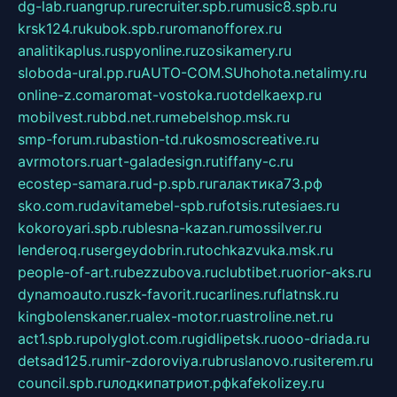
dg-lab.ru
angrup.ru
recruiter.spb.ru
music8.spb.ru
krsk124.ru
kubok.spb.ru
romanofforex.ru
analitikaplus.ru
spyonline.ru
zosikamery.ru
sloboda-ural.pp.ru
AUTO-COM.SU
hohota.net
alimy.ru
online-z.com
aromat-vostoka.ru
otdelkaexp.ru
mobilvest.ru
bbd.net.ru
mebelshop.msk.ru
smp-forum.ru
bastion-td.ru
kosmoscreative.ru
avrmotors.ru
art-galadesign.ru
tiffany-c.ru
ecostep-samara.ru
d-p.spb.ru
галактика73.рф
sko.com.ru
davitamebel-spb.ru
fotsis.ru
tesiaes.ru
kokoroyari.spb.ru
blesna-kazan.ru
mossilver.ru
lenderoq.ru
sergeydobrin.ru
tochkazvuka.msk.ru
people-of-art.ru
bezzubova.ru
clubtibet.ru
orior-aks.ru
dynamoauto.ru
szk-favorit.ru
carlines.ru
flatnsk.ru
kingbolenskaner.ru
alex-motor.ru
astroline.net.ru
act1.spb.ru
polyglot.com.ru
gidlipetsk.ru
ooo-driada.ru
detsad125.ru
mir-zdoroviya.ru
bruslanovo.ru
siterem.ru
council.spb.ru
лодкипатриот.рф
kafekolizey.ru