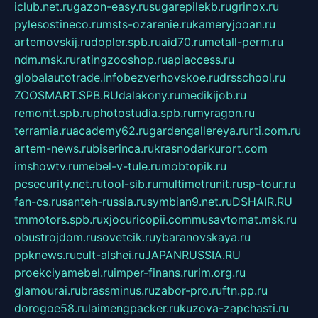
iclub.net.ru
gazon-easy.ru
sugarepilekb.ru
grinox.ru
pylesostineco.ru
msts-ozarenie.ru
kameryjooan.ru
artemovskij.ru
dopler.spb.ru
aid70.ru
metall-perm.ru
ndm.msk.ru
ratingzooshop.ru
apiaccess.ru
globalautotrade.info
bezverhovskoe.ru
drsschool.ru
ZOOSMART.SPB.RU
dalakony.ru
medikijob.ru
remontt.spb.ru
photostudia.spb.ru
myragon.ru
terramia.ru
academy62.ru
gardengallereya.ru
rti.com.ru
artem-news.ru
biserinca.ru
krasnodarkurort.com
imshowtv.ru
mebel-v-tule.ru
mobtopik.ru
pcsecurity.net.ru
tool-sib.ru
multimetrunit.ru
sp-tour.ru
fan-cs.ru
santeh-russia.ru
symbian9.net.ru
DSHAIR.RU
tmmotors.spb.ru
xjocuricopii.com
musavtomat.msk.ru
obustrojdom.ru
sovetcik.ru
ybaranovskaya.ru
ppknews.ru
cult-alshei.ru
JAPANRUSSIA.RU
proekciyamebel.ru
imper-finans.ru
rim.org.ru
glamourai.ru
brassminus.ru
zabor-pro.ru
ftn.pp.ru
dorogoe58.ru
laimengpacker.ru
kuzova-zapchasti.ru