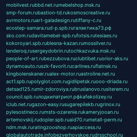
mobilvest.ru
bbd.net.ru
mebelshop.msk.ru
smp-forum.ru
bastion-td.ru
kosmoscreative.ru
avrmotors.ru
art-galadesign.ru
tiffany-c.ru
ecostep-samara.ru
d-p.spb.ru
галактика73.рф
sko.com.ru
davitamebel-spb.ru
fotsis.ru
tesiaes.ru
kokoroyari.spb.ru
blesna-kazan.ru
mossilver.ru
lenderoq.ru
sergeydobrin.ru
tochkazvuka.msk.ru
people-of-art.ru
bezzubova.ru
clubtibet.ru
orior-aks.ru
dynamoauto.ru
szk-favorit.ru
carlines.ru
flatnsk.ru
kingbolenskaner.ru
alex-motor.ru
astroline.net.ru
act1.spb.ru
polyglot.com.ru
gidlipetsk.ru
ooo-driada.ru
detsad125.ru
mir-zdoroviya.ru
bruslanovo.ru
siterem.ru
council.spb.ru
лодкипатриот.рф
kafekolizey.ru
iclub.net.ru
gazon-easy.ru
sugarepilekb.ru
grinox.ru
pylesostineco.ru
msts-ozarenie.ru
kameryjooan.ru
artemovskij.ru
dopler.spb.ru
aid70.ru
metall-perm.ru
ndm.msk.ru
ratingzooshop.ru
apiaccess.ru
globalautotrade.info
bezverhovskoe.ru
drsschool.ru