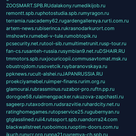
ZOOSMART.SPB.RU
dalakony.ru
medikijob.ru
remontt.spb.ru
photostudia.spb.ru
myragon.ru
terramia.ru
academy62.ru
gardengallereya.ru
rti.com.ru
artem-news.ru
biserinca.ru
krasnodarkurort.com
imshowtv.ru
mebel-v-tule.ru
mobtopik.ru
pcsecurity.net.ru
tool-sib.ru
multimetrunit.ru
sp-tour.ru
fan-cs.ru
santeh-russia.ru
symbian9.net.ru
DSHAIR.RU
tmmotors.spb.ru
xjocuricopii.com
musavtomat.msk.ru
obustrojdom.ru
sovetcik.ru
ybaranovskaya.ru
ppknews.ru
cult-alshei.ru
JAPANRUSSIA.RU
proekciyamebel.ru
imper-finans.ru
rim.org.ru
glamourai.ru
brassminus.ru
zabor-pro.ru
ftn.pp.ru
dorogoe58.ru
laimengpacker.ru
kuzova-zapchasti.ru
sageerp.ru
taxodrom.ru
dsrazvitie.ru
hardcity.net.ru
ratinghomegames.ru
topservice25.ru
gubernyan.ru
gtglasslined.ru
ii4.ru
tssport.spb.ru
andorra24.com
blackwallstreet.ru
oboimos.ru
optim-doors.com.ru
ikuch.ru
nycr.org.ru
npa21.ru
vremya-ch.spb.ru