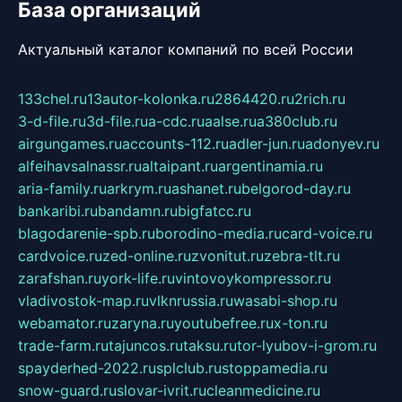
База организаций
Актуальный каталог компаний по всей России
133chel.ru
13autor-kolonka.ru
2864420.ru
2rich.ru
3-d-file.ru
3d-file.ru
a-cdc.ru
aalse.ru
a380club.ru
airgungames.ru
accounts-112.ru
adler-jun.ru
adonyev.ru
alfeihavsalnassr.ru
altaipant.ru
argentinamia.ru
aria-family.ru
arkrym.ru
ashanet.ru
belgorod-day.ru
bankaribi.ru
bandamn.ru
bigfatcc.ru
blagodarenie-spb.ru
borodino-media.ru
card-voice.ru
cardvoice.ru
zed-online.ru
zvonitut.ru
zebra-tlt.ru
zarafshan.ru
york-life.ru
vintovoykompressor.ru
vladivostok-map.ru
vlknrussia.ru
wasabi-shop.ru
webamator.ru
zaryna.ru
youtubefree.ru
x-ton.ru
trade-farm.ru
tajuncos.ru
taksu.ru
tor-lyubov-i-grom.ru
spayderhed-2022.ru
splclub.ru
stoppamedia.ru
snow-guard.ru
slovar-ivrit.ru
cleanmedicine.ru