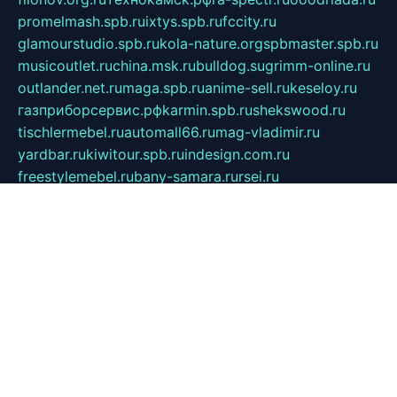
promelmash.spb.ru
ixtys.spb.ru
fccity.ru
glamourstudio.spb.ru
kola-nature.org
spbmaster.spb.ru
musicoutlet.ru
china.msk.ru
bulldog.su
grimm-online.ru
outlander.net.ru
maga.spb.ru
anime-sell.ru
keseloy.ru
газприборсервис.рф
karmin.spb.ru
shekswood.ru
tischlermebel.ru
automall66.ru
mag-vladimir.ru
yardbar.ru
kiwitour.spb.ru
indesign.com.ru
freestylemebel.ru
bany-samara.ru
rsei.ru
naidisvoyput.ru
mgsn-invest.ru
ipkamerasannce.ru
alicante-house.ru
ibelka74.ru
cozyhouse.info
vlkargalev-studio.ru
700mb.ru
figura-ufa.ru
alina-live.ru
belarusiannews.ru
womenknow.ru
dos-vniimk.ru
sega.net.ru
dv.net.ru
phenomenonsofhistory.com
telesputnik.net.ru
wall.pp.ru
pylesosroidmi.ru
gtc-clan.ru
cligs.ru
bibikazap.ru
popova.org.ru
netwhistler.spb.ru
bellvil.ru
bonzon.ru
iss-vladik.ru
defiparis.net.ru
las-gryzas.ru
amku.ru