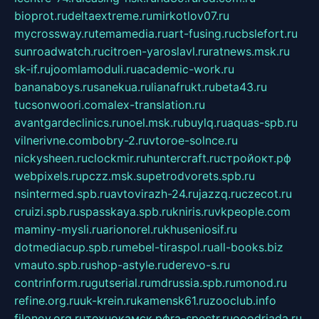
bioprot.ru
deltaextreme.ru
mirkotlov07.ru
mycrossway.ru
temamedia.ru
art-fusing.ru
cbslefort.ru
sunroadwatch.ru
citroen-yaroslavl.ru
ratnews.msk.ru
sk-if.ru
joomlamoduli.ru
academic-work.ru
bananaboys.ru
sanekua.ru
lianafrukt.ru
beta43.ru
tucsonwoori.com
alex-translation.ru
avantgardeclinics.ru
noel.msk.ru
buylq.ru
aquas-spb.ru
vilnerivne.com
bobry-2.ru
vtoroe-solnce.ru
nickysheen.ru
clockmir.ru
huntercraft.ru
стройокт.рф
webpixels.ru
pczz.msk.su
petrodvorets.spb.ru
nsintermed.spb.ru
avtovirazh-24.ru
jazzq.ru
czecot.ru
cruizi.spb.ru
spasskaya.spb.ru
kniris.ru
vkpeople.com
maminy-mysli.ru
arionorel.ru
khuseniosif.ru
dotmediacup.spb.ru
mebel-tiraspol.ru
all-books.biz
vmauto.spb.ru
shop-astyle.ru
derevo-s.ru
contrinform.ru
gutserial.ru
mdrussia.spb.ru
monod.ru
refine.org.ru
uk-krein.ru
kamensk61.ru
zooclub.info
filonov.org.ru
технокамск.рф
ra-spectr.ru
ooodriada.ru