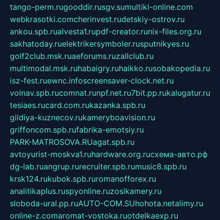
tango-perm.ru
gooddir.ru
sgv.su
multiki-online.com
webkrasotki.com
cherinvest.ru
detskiy-ostrov.ru
ankou.spb.ru
alvesta1.ru
pdf-creator.ru
nix-files.org.ru
sakhatoday.ru
elektrikersymboler.ru
sputnikyes.ru
golf2club.msk.ru
aeforums.ru
zallclub.ru
multimodal.msk.ru
habaigry.ru
haikko.ru
sobakopedia.ru
isz-fest.ru
ewnc.info
screensaver-clock.net.ru
volnav.spb.ru
comnat.ru
npf.net.ru
7bit.pp.ru
kalugatur.ru
tesiaes.ru
card.com.ru
kazanka.spb.ru
gildiya-kuznecov.ru
kameryboavision.ru
griffoncom.spb.ru
fabrika-emotsiy.ru
PARK-MATROSOVA.RU
agat.spb.ru
avtoyurist-moskva1.ru
hardware.org.ru
схема-авто.рф
dg-lab.ru
angrup.ru
recruiter.spb.ru
music8.spb.ru
krsk124.ru
kubok.spb.ru
romanofforex.ru
analitikaplus.ru
spyonline.ru
zosikamery.ru
sloboda-ural.pp.ru
AUTO-COM.SU
hohota.net
alimy.ru
online-z.com
aromat-vostoka.ru
otdelkaexp.ru