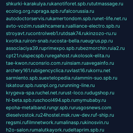
shkurki-karakulya.ru
kanotiforet.spb.ru
tutmassage.ru
ecolog.org.ru
praga.spb.ru
falcorussia.ru
autodoctorservis.ru
kamertondom.spb.ru
net-life.net.ru
avto-vozim.ru
sakhcamera.ru
alliance-electro.spb.ru
stroyavt.ru
controlweb1.ru
tdsak74.ru
kinzozo-ru.ru
kvotka.ru
iron-snab.ru
costa-bella.ru
eugrus.pp.ru
associaciya39.ru
primexpo.spb.ru
bezmorchin.ru
ia2.ru
cpt21.ru
ispecspb.ru
regahost.ru
kolosok-elita.ru
tae-kwon.ru
consrio.com.ru
insiam.ru
avegainfo.ru
archery161.ru
bigencyclica.ru
vlast16.ru
korru.net
sarmiento.spb.su
extelopedia.ru
lammin-suo.spb.ru
iskatour.spb.ru
snpi.org.ru
running-line.ru
krygeva-spa.ru
chel.net.ru
rust-loco.ru
dugshop.ru
hl-beta.spb.ru
school494.spb.ru
mymubaby.ru
epoha-metalband.ru
ngr.spb.ru
rusgosnews.com
dieselvostok.ru
24hostel.msk.ru
w-dev.ru
f-ship.ru
regsmi.ru
filmnetwork.ru
malinasp.ru
kinosvin.ru
h2o-salon.ru
malutkayork.ru
deltaprim.spb.ru