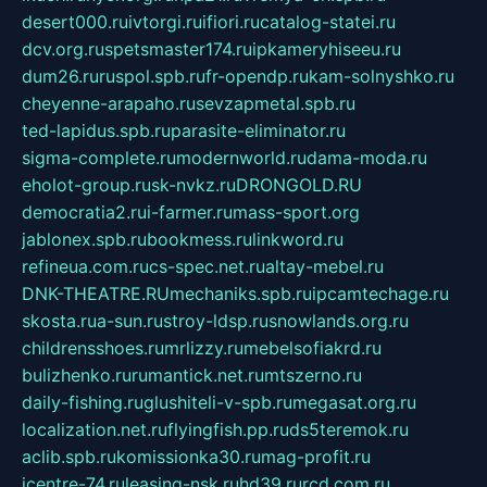
desert000.ru
ivtorgi.ru
ifiori.ru
catalog-statei.ru
dcv.org.ru
spetsmaster174.ru
ipkameryhiseeu.ru
dum26.ru
ruspol.spb.ru
fr-opendp.ru
kam-solnyshko.ru
cheyenne-arapaho.ru
sevzapmetal.spb.ru
ted-lapidus.spb.ru
parasite-eliminator.ru
sigma-complete.ru
modernworld.ru
dama-moda.ru
eholot-group.ru
sk-nvkz.ru
DRONGOLD.RU
democratia2.ru
i-farmer.ru
mass-sport.org
jablonex.spb.ru
bookmess.ru
linkword.ru
refineua.com.ru
cs-spec.net.ru
altay-mebel.ru
DNK-THEATRE.RU
mechaniks.spb.ru
ipcamtechage.ru
skosta.ru
a-sun.ru
stroy-ldsp.ru
snowlands.org.ru
childrensshoes.ru
mrlizzy.ru
mebelsofiakrd.ru
bulizhenko.ru
rumantick.net.ru
mtszerno.ru
daily-fishing.ru
glushiteli-v-spb.ru
megasat.org.ru
localization.net.ru
flyingfish.pp.ru
ds5teremok.ru
aclib.spb.ru
komissionka30.ru
mag-profit.ru
icentre-74.ru
leasing-nsk.ru
hd39.ru
rcd.com.ru