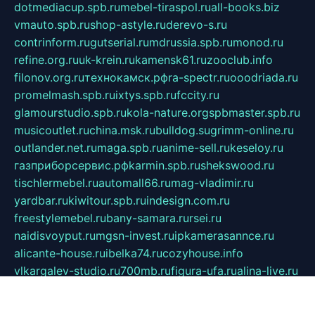
dotmediacup.spb.ru
mebel-tiraspol.ru
all-books.biz
vmauto.spb.ru
shop-astyle.ru
derevo-s.ru
contrinform.ru
gutserial.ru
mdrussia.spb.ru
monod.ru
refine.org.ru
uk-krein.ru
kamensk61.ru
zooclub.info
filonov.org.ru
технокамск.рф
ra-spectr.ru
ooodriada.ru
promelmash.spb.ru
ixtys.spb.ru
fccity.ru
glamourstudio.spb.ru
kola-nature.org
spbmaster.spb.ru
musicoutlet.ru
china.msk.ru
bulldog.su
grimm-online.ru
outlander.net.ru
maga.spb.ru
anime-sell.ru
keseloy.ru
газприборсервис.рф
karmin.spb.ru
shekswood.ru
tischlermebel.ru
automall66.ru
mag-vladimir.ru
yardbar.ru
kiwitour.spb.ru
indesign.com.ru
freestylemebel.ru
bany-samara.ru
rsei.ru
naidisvoyput.ru
mgsn-invest.ru
ipkamerasannce.ru
alicante-house.ru
ibelka74.ru
cozyhouse.info
vlkargalev-studio.ru
700mb.ru
figura-ufa.ru
alina-live.ru
belarusiannews.ru
womenknow.ru
dos-vniimk.ru
sega.net.ru
dv.net.ru
phenomenonsofhistory.com