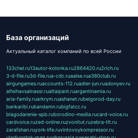
База организаций
Актуальный каталог компаний по всей России
133chel.ru
13autor-kolonka.ru
2864420.ru
2rich.ru
3-d-file.ru
3d-file.ru
a-cdc.ru
aalse.ru
a380club.ru
airgungames.ru
accounts-112.ru
adler-jun.ru
adonyev.ru
alfeihavsalnassr.ru
altaipant.ru
argentinamia.ru
aria-family.ru
arkrym.ru
ashanet.ru
belgorod-day.ru
bankaribi.ru
bandamn.ru
bigfatcc.ru
blagodarenie-spb.ru
borodino-media.ru
card-voice.ru
cardvoice.ru
zed-online.ru
zvonitut.ru
zebra-tlt.ru
zarafshan.ru
york-life.ru
vintovoykompressor.ru
vladivostok-map.ru
vlknrussia.ru
wasabi-shop.ru