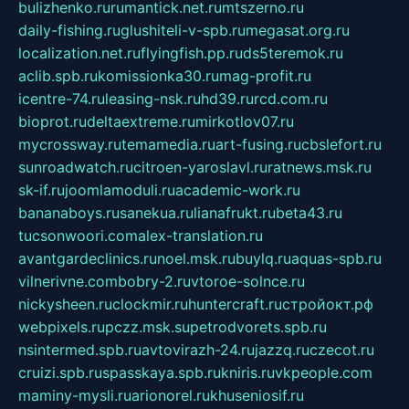
bulizhenko.ru
rumantick.net.ru
mtszerno.ru
daily-fishing.ru
glushiteli-v-spb.ru
megasat.org.ru
localization.net.ru
flyingfish.pp.ru
ds5teremok.ru
aclib.spb.ru
komissionka30.ru
mag-profit.ru
icentre-74.ru
leasing-nsk.ru
hd39.ru
rcd.com.ru
bioprot.ru
deltaextreme.ru
mirkotlov07.ru
mycrossway.ru
temamedia.ru
art-fusing.ru
cbslefort.ru
sunroadwatch.ru
citroen-yaroslavl.ru
ratnews.msk.ru
sk-if.ru
joomlamoduli.ru
academic-work.ru
bananaboys.ru
sanekua.ru
lianafrukt.ru
beta43.ru
tucsonwoori.com
alex-translation.ru
avantgardeclinics.ru
noel.msk.ru
buylq.ru
aquas-spb.ru
vilnerivne.com
bobry-2.ru
vtoroe-solnce.ru
nickysheen.ru
clockmir.ru
huntercraft.ru
стройокт.рф
webpixels.ru
pczz.msk.su
petrodvorets.spb.ru
nsintermed.spb.ru
avtovirazh-24.ru
jazzq.ru
czecot.ru
cruizi.spb.ru
spasskaya.spb.ru
kniris.ru
vkpeople.com
maminy-mysli.ru
arionorel.ru
khuseniosif.ru