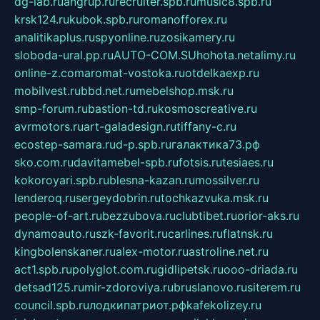
dg-lab.ru
angrup.ru
recruiter.spb.ru
music8.spb.ru
krsk124.ru
kubok.spb.ru
romanofforex.ru
analitikaplus.ru
spyonline.ru
zosikamery.ru
sloboda-ural.pp.ru
AUTO-COM.SU
hohota.net
alimy.ru
online-z.com
aromat-vostoka.ru
otdelkaexp.ru
mobilvest.ru
bbd.net.ru
mebelshop.msk.ru
smp-forum.ru
bastion-td.ru
kosmoscreative.ru
avrmotors.ru
art-galadesign.ru
tiffany-c.ru
ecostep-samara.ru
d-p.spb.ru
галактика73.рф
sko.com.ru
davitamebel-spb.ru
fotsis.ru
tesiaes.ru
kokoroyari.spb.ru
blesna-kazan.ru
mossilver.ru
lenderoq.ru
sergeydobrin.ru
tochkazvuka.msk.ru
people-of-art.ru
bezzubova.ru
clubtibet.ru
orior-aks.ru
dynamoauto.ru
szk-favorit.ru
carlines.ru
flatnsk.ru
kingbolenskaner.ru
alex-motor.ru
astroline.net.ru
act1.spb.ru
polyglot.com.ru
gidlipetsk.ru
ooo-driada.ru
detsad125.ru
mir-zdoroviya.ru
bruslanovo.ru
siterem.ru
council.spb.ru
лодкипатриот.рф
kafekolizey.ru