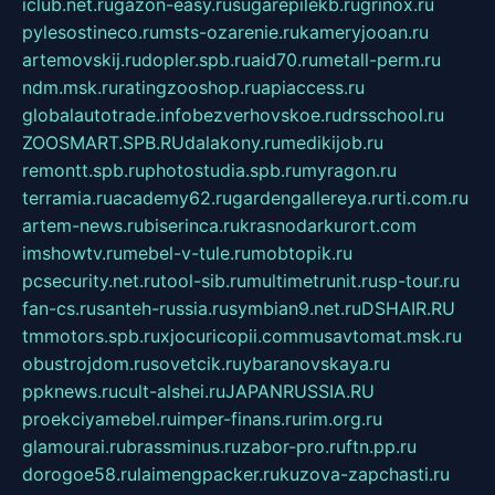
iclub.net.ru
gazon-easy.ru
sugarepilekb.ru
grinox.ru
pylesostineco.ru
msts-ozarenie.ru
kameryjooan.ru
artemovskij.ru
dopler.spb.ru
aid70.ru
metall-perm.ru
ndm.msk.ru
ratingzooshop.ru
apiaccess.ru
globalautotrade.info
bezverhovskoe.ru
drsschool.ru
ZOOSMART.SPB.RU
dalakony.ru
medikijob.ru
remontt.spb.ru
photostudia.spb.ru
myragon.ru
terramia.ru
academy62.ru
gardengallereya.ru
rti.com.ru
artem-news.ru
biserinca.ru
krasnodarkurort.com
imshowtv.ru
mebel-v-tule.ru
mobtopik.ru
pcsecurity.net.ru
tool-sib.ru
multimetrunit.ru
sp-tour.ru
fan-cs.ru
santeh-russia.ru
symbian9.net.ru
DSHAIR.RU
tmmotors.spb.ru
xjocuricopii.com
musavtomat.msk.ru
obustrojdom.ru
sovetcik.ru
ybaranovskaya.ru
ppknews.ru
cult-alshei.ru
JAPANRUSSIA.RU
proekciyamebel.ru
imper-finans.ru
rim.org.ru
glamourai.ru
brassminus.ru
zabor-pro.ru
ftn.pp.ru
dorogoe58.ru
laimengpacker.ru
kuzova-zapchasti.ru