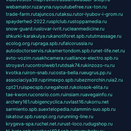
webamator.ru
zaryna.ru
youtubefree.ru
x-ton.ru
trade-farm.ru
tajuncos.ru
taksu.ru
tor-lyubov-i-grom.ru
spayderhed-2022.ru
splclub.ru
stoppamedia.ru
snow-guard.ru
slovar-ivrit.ru
cleanmedicine.ru
shkurki-karakulya.ru
kanotiforet.spb.ru
tutmassage.ru
ecolog.org.ru
praga.spb.ru
falcorussia.ru
autodoctorservis.ru
kamertondom.spb.ru
net-life.net.ru
avto-vozim.ru
sakhcamera.ru
alliance-electro.spb.ru
stroyavt.ru
controlweb1.ru
tdsak74.ru
kinzozo-ru.ru
kvotka.ru
iron-snab.ru
costa-bella.ru
eugrus.pp.ru
associaciya39.ru
primexpo.spb.ru
bezmorchin.ru
ia2.ru
cpt21.ru
ispecspb.ru
regahost.ru
kolosok-elita.ru
tae-kwon.ru
consrio.com.ru
insiam.ru
avegainfo.ru
archery161.ru
bigencyclica.ru
vlast16.ru
korru.net
sarmiento.spb.su
extelopedia.ru
lammin-suo.spb.ru
iskatour.spb.ru
snpi.org.ru
running-line.ru
krygeva-spa.ru
chel.net.ru
rust-loco.ru
dugshop.ru