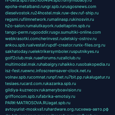
hl-beta.spb.ru
school494.spb.ru
mymubaby.ru
epoha-metalband.ru
ngr.spb.ru
rusgosnews.com
dieselvostok.ru
24hostel.msk.ru
w-dev.ru
f-ship.ru
regsmi.ru
filmnetwork.ru
malinasp.ru
kinosvin.ru
h2o-salon.ru
malutkayork.ru
deltaprim.spb.ru
tango-perm.ru
gooddir.ru
sgv.su
multiki-online.com
webkrasotki.com
cherinvest.ru
detskiy-ostrov.ru
ankou.spb.ru
alvesta1.ru
pdf-creator.ru
nix-files.org.ru
sakhatoday.ru
elektrikersymboler.ru
sputnikyes.ru
golf2club.msk.ru
aeforums.ru
zallclub.ru
multimodal.msk.ru
habaigry.ru
haikko.ru
sobakopedia.ru
isz-fest.ru
ewnc.info
screensaver-clock.net.ru
volnav.spb.ru
comnat.ru
npf.net.ru
7bit.pp.ru
kalugatur.ru
tesiaes.ru
card.com.ru
kazanka.spb.ru
gildiya-kuznecov.ru
kameryboavision.ru
griffoncom.spb.ru
fabrika-emotsiy.ru
PARK-MATROSOVA.RU
agat.spb.ru
avtoyurist-moskva1.ru
hardware.org.ru
схема-авто.рф