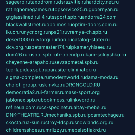
sageerp.ru
taxodrom.ru
dsrazvitie.ru
hardcity.net.ru
ratinghomegames.ru
topservice25.ru
gubernyan.ru
gtglasslined.ru
ii4.ru
tssport.spb.ru
andorra24.com
blackwallstreet.ru
oboimos.ru
optim-doors.com.ru
ikuch.ru
nycr.org.ru
npa21.ru
vremya-ch.spb.ru
desert000.ru
ivtorgi.ru
ifiori.ru
catalog-statei.ru
dcv.org.ru
spetsmaster174.ru
ipkameryhiseeu.ru
dum26.ru
ruspol.spb.ru
fr-opendp.ru
kam-solnyshko.ru
cheyenne-arapaho.ru
sevzapmetal.spb.ru
ted-lapidus.spb.ru
parasite-eliminator.ru
sigma-complete.ru
modernworld.ru
dama-moda.ru
eholot-group.ru
sk-nvkz.ru
DRONGOLD.RU
democratia2.ru
i-farmer.ru
mass-sport.org
jablonex.spb.ru
bookmess.ru
linkword.ru
refineua.com.ru
cs-spec.net.ru
altay-mebel.ru
DNK-THEATRE.RU
mechaniks.spb.ru
ipcamtechage.ru
skosta.ru
a-sun.ru
stroy-ldsp.ru
snowlands.org.ru
childrensshoes.ru
mrlizzy.ru
mebelsofiakrd.ru