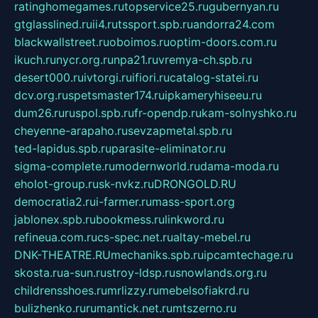
ratinghomegames.ru
topservice25.ru
gubernyan.ru
gtglasslined.ru
ii4.ru
tssport.spb.ru
andorra24.com
blackwallstreet.ru
oboimos.ru
optim-doors.com.ru
ikuch.ru
nycr.org.ru
npa21.ru
vremya-ch.spb.ru
desert000.ru
ivtorgi.ru
ifiori.ru
catalog-statei.ru
dcv.org.ru
spetsmaster174.ru
ipkameryhiseeu.ru
dum26.ru
ruspol.spb.ru
fr-opendp.ru
kam-solnyshko.ru
cheyenne-arapaho.ru
sevzapmetal.spb.ru
ted-lapidus.spb.ru
parasite-eliminator.ru
sigma-complete.ru
modernworld.ru
dama-moda.ru
eholot-group.ru
sk-nvkz.ru
DRONGOLD.RU
democratia2.ru
i-farmer.ru
mass-sport.org
jablonex.spb.ru
bookmess.ru
linkword.ru
refineua.com.ru
cs-spec.net.ru
altay-mebel.ru
DNK-THEATRE.RU
mechaniks.spb.ru
ipcamtechage.ru
skosta.ru
a-sun.ru
stroy-ldsp.ru
snowlands.org.ru
childrensshoes.ru
mrlizzy.ru
mebelsofiakrd.ru
bulizhenko.ru
rumantick.net.ru
mtszerno.ru