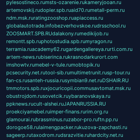
pylesostineco.ru
msts-ozarenie.ru
kameryjooan.ru
artemovskij.ru
dopler.spb.ru
aid70.ru
metall-perm.ru
ndm.msk.ru
ratingzooshop.ru
apiaccess.ru
globalautotrade.info
bezverhovskoe.ru
drsschool.ru
ZOOSMART.SPB.RU
dalakony.ru
medikijob.ru
remontt.spb.ru
photostudia.spb.ru
myragon.ru
terramia.ru
academy62.ru
gardengallereya.ru
rti.com.ru
artem-news.ru
biserinca.ru
krasnodarkurort.com
imshowtv.ru
mebel-v-tule.ru
mobtopik.ru
pcsecurity.net.ru
tool-sib.ru
multimetrunit.ru
sp-tour.ru
fan-cs.ru
santeh-russia.ru
symbian9.net.ru
DSHAIR.RU
tmmotors.spb.ru
xjocuricopii.com
musavtomat.msk.ru
obustrojdom.ru
sovetcik.ru
ybaranovskaya.ru
ppknews.ru
cult-alshei.ru
JAPANRUSSIA.RU
proekciyamebel.ru
imper-finans.ru
rim.org.ru
glamourai.ru
brassminus.ru
zabor-pro.ru
ftn.pp.ru
dorogoe58.ru
laimengpacker.ru
kuzova-zapchasti.ru
sageerp.ru
taxodrom.ru
dsrazvitie.ru
hardcity.net.ru