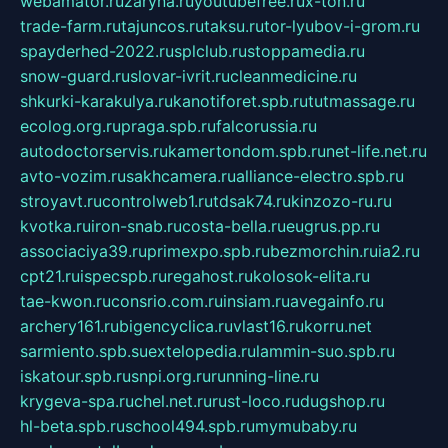
webamator.ru
zaryna.ru
youtubefree.ru
x-ton.ru
trade-farm.ru
tajuncos.ru
taksu.ru
tor-lyubov-i-grom.ru
spayderhed-2022.ru
splclub.ru
stoppamedia.ru
snow-guard.ru
slovar-ivrit.ru
cleanmedicine.ru
shkurki-karakulya.ru
kanotiforet.spb.ru
tutmassage.ru
ecolog.org.ru
praga.spb.ru
falcorussia.ru
autodoctorservis.ru
kamertondom.spb.ru
net-life.net.ru
avto-vozim.ru
sakhcamera.ru
alliance-electro.spb.ru
stroyavt.ru
controlweb1.ru
tdsak74.ru
kinzozo-ru.ru
kvotka.ru
iron-snab.ru
costa-bella.ru
eugrus.pp.ru
associaciya39.ru
primexpo.spb.ru
bezmorchin.ru
ia2.ru
cpt21.ru
ispecspb.ru
regahost.ru
kolosok-elita.ru
tae-kwon.ru
consrio.com.ru
insiam.ru
avegainfo.ru
archery161.ru
bigencyclica.ru
vlast16.ru
korru.net
sarmiento.spb.su
extelopedia.ru
lammin-suo.spb.ru
iskatour.spb.ru
snpi.org.ru
running-line.ru
krygeva-spa.ru
chel.net.ru
rust-loco.ru
dugshop.ru
hl-beta.spb.ru
school494.spb.ru
mymubaby.ru