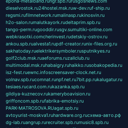
epoha-metalband.ru
ngr.spb.ru
rusgosnews.com
dieselvostok.ru
24hostel.msk.ru
w-dev.ru
f-ship.ru
regsmi.ru
filmnetwork.ru
malinasp.ru
kinosvin.ru
h2o-salon.ru
malutkayork.ru
deltaprim.spb.ru
tango-perm.ru
gooddir.ru
sgv.su
multiki-online.com
webkrasotki.com
cherinvest.ru
detskiy-ostrov.ru
ankou.spb.ru
alvesta1.ru
pdf-creator.ru
nix-files.org.ru
sakhatoday.ru
elektrikersymboler.ru
sputnikyes.ru
golf2club.msk.ru
aeforums.ru
zallclub.ru
multimodal.msk.ru
habaigry.ru
haikko.ru
sobakopedia.ru
isz-fest.ru
ewnc.info
screensaver-clock.net.ru
volnav.spb.ru
comnat.ru
npf.net.ru
7bit.pp.ru
kalugatur.ru
tesiaes.ru
card.com.ru
kazanka.spb.ru
gildiya-kuznecov.ru
kameryboavision.ru
griffoncom.spb.ru
fabrika-emotsiy.ru
PARK-MATROSOVA.RU
agat.spb.ru
avtoyurist-moskva1.ru
hardware.org.ru
схема-авто.рф
dg-lab.ru
angrup.ru
recruiter.spb.ru
music8.spb.ru