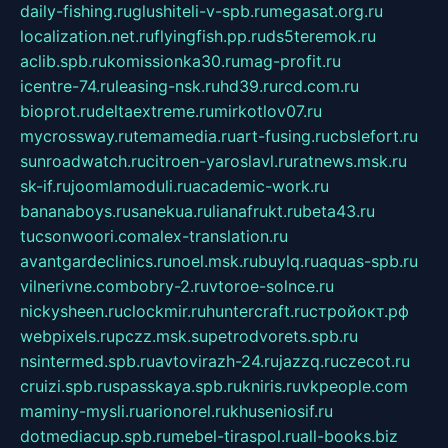
daily-fishing.ru
glushiteli-v-spb.ru
megasat.org.ru
localization.net.ru
flyingfish.pp.ru
ds5teremok.ru
aclib.spb.ru
komissionka30.ru
mag-profit.ru
icentre-74.ru
leasing-nsk.ru
hd39.ru
rcd.com.ru
bioprot.ru
deltaextreme.ru
mirkotlov07.ru
mycrossway.ru
temamedia.ru
art-fusing.ru
cbslefort.ru
sunroadwatch.ru
citroen-yaroslavl.ru
ratnews.msk.ru
sk-if.ru
joomlamoduli.ru
academic-work.ru
bananaboys.ru
sanekua.ru
lianafrukt.ru
beta43.ru
tucsonwoori.com
alex-translation.ru
avantgardeclinics.ru
noel.msk.ru
buylq.ru
aquas-spb.ru
vilnerivne.com
bobry-2.ru
vtoroe-solnce.ru
nickysheen.ru
clockmir.ru
huntercraft.ru
стройокт.рф
webpixels.ru
pczz.msk.su
petrodvorets.spb.ru
nsintermed.spb.ru
avtovirazh-24.ru
jazzq.ru
czecot.ru
cruizi.spb.ru
spasskaya.spb.ru
kniris.ru
vkpeople.com
maminy-mysli.ru
arionorel.ru
khuseniosif.ru
dotmediacup.spb.ru
mebel-tiraspol.ru
all-books.biz