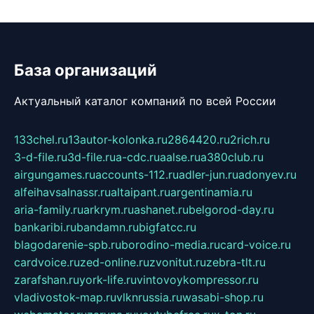
База организаций
Актуальный каталог компаний по всей России
133chel.ru
13autor-kolonka.ru
2864420.ru
2rich.ru
3-d-file.ru
3d-file.ru
a-cdc.ru
aalse.ru
a380club.ru
airgungames.ru
accounts-112.ru
adler-jun.ru
adonyev.ru
alfeihavsalnassr.ru
altaipant.ru
argentinamia.ru
aria-family.ru
arkrym.ru
ashanet.ru
belgorod-day.ru
bankaribi.ru
bandamn.ru
bigfatcc.ru
blagodarenie-spb.ru
borodino-media.ru
card-voice.ru
cardvoice.ru
zed-online.ru
zvonitut.ru
zebra-tlt.ru
zarafshan.ru
york-life.ru
vintovoykompressor.ru
vladivostok-map.ru
vlknrussia.ru
wasabi-shop.ru