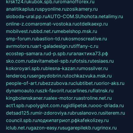
krsk124.ru
kubok.spb.ru
romanofforex.ru
analitikaplus.ru
spyonline.ru
zosikamery.ru
sloboda-ural.pp.ru
AUTO-COM.SU
hohota.net
alimy.ru
online-z.com
aromat-vostoka.ru
otdelkaexp.ru
mobilvest.ru
bbd.net.ru
mebelshop.msk.ru
smp-forum.ru
bastion-td.ru
kosmoscreative.ru
avrmotors.ru
art-galadesign.ru
tiffany-c.ru
ecostep-samara.ru
d-p.spb.ru
галактика73.рф
sko.com.ru
davitamebel-spb.ru
fotsis.ru
tesiaes.ru
kokoroyari.spb.ru
blesna-kazan.ru
mossilver.ru
lenderoq.ru
sergeydobrin.ru
tochkazvuka.msk.ru
people-of-art.ru
bezzubova.ru
clubtibet.ru
orior-aks.ru
dynamoauto.ru
szk-favorit.ru
carlines.ru
flatnsk.ru
kingbolenskaner.ru
alex-motor.ru
astroline.net.ru
act1.spb.ru
polyglot.com.ru
gidlipetsk.ru
ooo-driada.ru
detsad125.ru
mir-zdoroviya.ru
bruslanovo.ru
siterem.ru
council.spb.ru
лодкипатриот.рф
kafekolizey.ru
iclub.net.ru
gazon-easy.ru
sugarepilekb.ru
grinox.ru