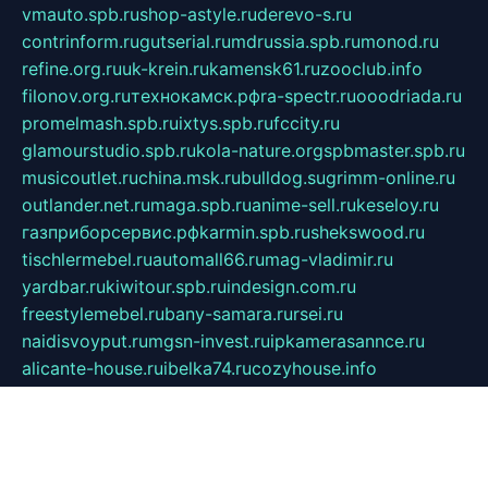
vmauto.spb.ru
shop-astyle.ru
derevo-s.ru
contrinform.ru
gutserial.ru
mdrussia.spb.ru
monod.ru
refine.org.ru
uk-krein.ru
kamensk61.ru
zooclub.info
filonov.org.ru
технокамск.рф
ra-spectr.ru
ooodriada.ru
promelmash.spb.ru
ixtys.spb.ru
fccity.ru
glamourstudio.spb.ru
kola-nature.org
spbmaster.spb.ru
musicoutlet.ru
china.msk.ru
bulldog.su
grimm-online.ru
outlander.net.ru
maga.spb.ru
anime-sell.ru
keseloy.ru
газприборсервис.рф
karmin.spb.ru
shekswood.ru
tischlermebel.ru
automall66.ru
mag-vladimir.ru
yardbar.ru
kiwitour.spb.ru
indesign.com.ru
freestylemebel.ru
bany-samara.ru
rsei.ru
naidisvoyput.ru
mgsn-invest.ru
ipkamerasannce.ru
alicante-house.ru
ibelka74.ru
cozyhouse.info
vlkargalev-studio.ru
700mb.ru
figura-ufa.ru
alina-live.ru
belarusiannews.ru
womenknow.ru
dos-vniimk.ru
sega.net.ru
dv.net.ru
phenomenonsofhistory.com
telesputnik.net.ru
wall.pp.ru
pylesosroidmi.ru