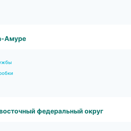
а-Амуре
лужбы
пробки
евосточный федеральный округ