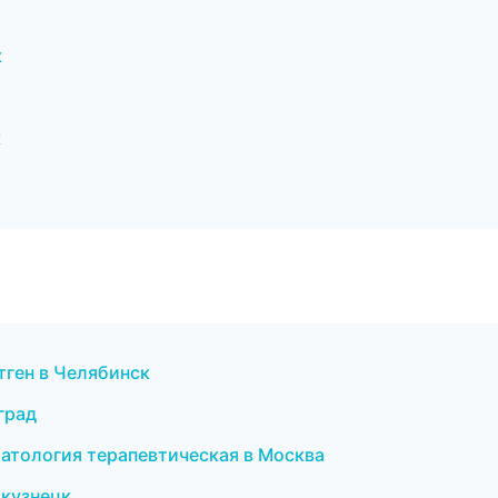
к
к
тген в Челябинск
оград
матология терапевтическая в Москва
окузнецк