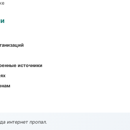
ке
ми
ганизаций
еренные источники
иях
онам
да интернет пропал.