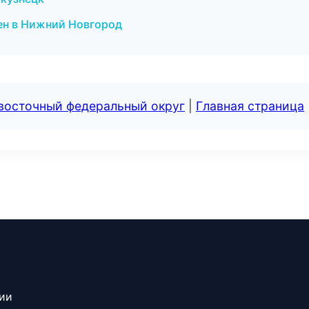
ген в Нижний Новгород
евосточный федеральный округ
|
Главная страница
сии