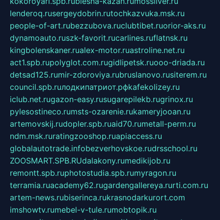
kokoroyari.spb.ru
blesna-kazan.ru
mossilver.ru
lenderoq.ru
sergeydobrin.ru
tochkazvuka.msk.ru
people-of-art.ru
bezzubova.ru
clubtibet.ru
orior-aks.ru
dynamoauto.ru
szk-favorit.ru
carlines.ru
flatnsk.ru
kingbolenskaner.ru
alex-motor.ru
astroline.net.ru
act1.spb.ru
polyglot.com.ru
gidlipetsk.ru
ooo-driada.ru
detsad125.ru
mir-zdoroviya.ru
bruslanovo.ru
siterem.ru
council.spb.ru
лодкипатриот.рф
kafekolizey.ru
iclub.net.ru
gazon-easy.ru
sugarepilekb.ru
grinox.ru
pylesostineco.ru
msts-ozarenie.ru
kameryjooan.ru
artemovskij.ru
dopler.spb.ru
aid70.ru
metall-perm.ru
ndm.msk.ru
ratingzooshop.ru
apiaccess.ru
globalautotrade.info
bezverhovskoe.ru
drsschool.ru
ZOOSMART.SPB.RU
dalakony.ru
medikijob.ru
remontt.spb.ru
photostudia.spb.ru
myragon.ru
terramia.ru
academy62.ru
gardengallereya.ru
rti.com.ru
artem-news.ru
biserinca.ru
krasnodarkurort.com
imshowtv.ru
mebel-v-tule.ru
mobtopik.ru