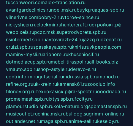
tucsonwoori.com
alex-translation.ru
avantgardeclinics.ru
noel.msk.ru
buylq.ru
aquas-spb.ru
vilnerivne.com
bobry-2.ru
vtoroe-solnce.ru
nickysheen.ru
clockmir.ru
huntercraft.ru
стройокт.рф
webpixels.ru
pczz.msk.su
petrodvorets.spb.ru
nsintermed.spb.ru
avtovirazh-24.ru
jazzq.ru
czecot.ru
cruizi.spb.ru
spasskaya.spb.ru
kniris.ru
vkpeople.com
maminy-mysli.ru
arionorel.ru
khuseniosif.ru
dotmediacup.spb.ru
mebel-tiraspol.ru
all-books.biz
vmauto.spb.ru
shop-astyle.ru
derevo-s.ru
contrinform.ru
gutserial.ru
mdrussia.spb.ru
monod.ru
refine.org.ru
uk-krein.ru
kamensk61.ru
zooclub.info
filonov.org.ru
технокамск.рф
ra-spectr.ru
ooodriada.ru
promelmash.spb.ru
ixtys.spb.ru
fccity.ru
glamourstudio.spb.ru
kola-nature.org
spbmaster.spb.ru
musicoutlet.ru
china.msk.ru
bulldog.su
grimm-online.ru
outlander.net.ru
maga.spb.ru
anime-sell.ru
keseloy.ru
газприборсервис.рф
karmin.spb.ru
shekswood.ru