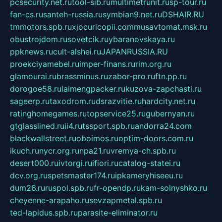
pcsecurity.net.ru
tool-sib.ru
multimetrunit.ru
sp-tour.ru
fan-cs.ru
santeh-russia.ru
symbian9.net.ru
DSHAIR.RU
tmmotors.spb.ru
xjocuricopii.com
musavtomat.msk.ru
obustrojdom.ru
sovetcik.ru
ybaranovskaya.ru
ppknews.ru
cult-alshei.ru
JAPANRUSSIA.RU
proekciyamebel.ru
imper-finans.ru
rim.org.ru
glamourai.ru
brassminus.ru
zabor-pro.ru
ftn.pp.ru
dorogoe58.ru
laimengpacker.ru
kuzova-zapchasti.ru
sageerp.ru
taxodrom.ru
dsrazvitie.ru
hardcity.net.ru
ratinghomegames.ru
topservice25.ru
gubernyan.ru
gtglasslined.ru
ii4.ru
tssport.spb.ru
andorra24.com
blackwallstreet.ru
oboimos.ru
optim-doors.com.ru
ikuch.ru
nycr.org.ru
npa21.ru
vremya-ch.spb.ru
desert000.ru
ivtorgi.ru
ifiori.ru
catalog-statei.ru
dcv.org.ru
spetsmaster174.ru
ipkameryhiseeu.ru
dum26.ru
ruspol.spb.ru
fr-opendp.ru
kam-solnyshko.ru
cheyenne-arapaho.ru
sevzapmetal.spb.ru
ted-lapidus.spb.ru
parasite-eliminator.ru