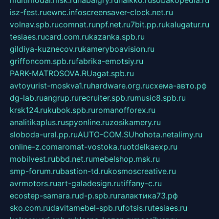
multimodal.msk.ru
habaigry.ru
haikko.ru
sobakopedia.ru
isz-fest.ru
ewnc.info
screensaver-clock.net.ru
volnav.spb.ru
comnat.ru
npf.net.ru
7bit.pp.ru
kalugatur.ru
tesiaes.ru
card.com.ru
kazanka.spb.ru
gildiya-kuznecov.ru
kameryboavision.ru
griffoncom.spb.ru
fabrika-emotsiy.ru
PARK-MATROSOVA.RU
agat.spb.ru
avtoyurist-moskva1.ru
hardware.org.ru
схема-авто.рф
dg-lab.ru
angrup.ru
recruiter.spb.ru
music8.spb.ru
krsk124.ru
kubok.spb.ru
romanofforex.ru
analitikaplus.ru
spyonline.ru
zosikamery.ru
sloboda-ural.pp.ru
AUTO-COM.SU
hohota.net
alimy.ru
online-z.com
aromat-vostoka.ru
otdelkaexp.ru
mobilvest.ru
bbd.net.ru
mebelshop.msk.ru
smp-forum.ru
bastion-td.ru
kosmoscreative.ru
avrmotors.ru
art-galadesign.ru
tiffany-c.ru
ecostep-samara.ru
d-p.spb.ru
галактика73.рф
sko.com.ru
davitamebel-spb.ru
fotsis.ru
tesiaes.ru