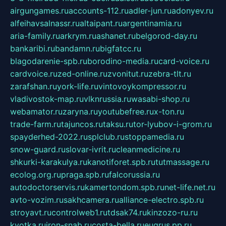
airgungames.ru
accounts-112.ru
adler-jun.ru
adonyev.ru
alfeihavsalnassr.ru
altaipant.ru
argentinamia.ru
aria-family.ru
arkrym.ru
ashanet.ru
belgorod-day.ru
bankaribi.ru
bandamn.ru
bigfatcc.ru
blagodarenie-spb.ru
borodino-media.ru
card-voice.ru
cardvoice.ru
zed-online.ru
zvonitut.ru
zebra-tlt.ru
zarafshan.ru
york-life.ru
vintovoykompressor.ru
vladivostok-map.ru
vlknrussia.ru
wasabi-shop.ru
webamator.ru
zaryna.ru
youtubefree.ru
x-ton.ru
trade-farm.ru
tajuncos.ru
taksu.ru
tor-lyubov-i-grom.ru
spayderhed-2022.ru
splclub.ru
stoppamedia.ru
snow-guard.ru
slovar-ivrit.ru
cleanmedicine.ru
shkurki-karakulya.ru
kanotiforet.spb.ru
tutmassage.ru
ecolog.org.ru
praga.spb.ru
falcorussia.ru
autodoctorservis.ru
kamertondom.spb.ru
net-life.net.ru
avto-vozim.ru
sakhcamera.ru
alliance-electro.spb.ru
stroyavt.ru
controlweb1.ru
tdsak74.ru
kinzozo-ru.ru
kvotka.ru
iron-snab.ru
costa-bella.ru
eugrus.pp.ru