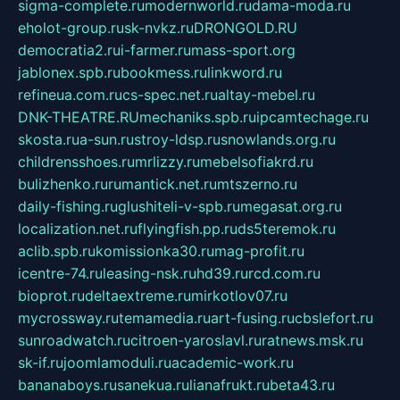
sigma-complete.ru
modernworld.ru
dama-moda.ru
eholot-group.ru
sk-nvkz.ru
DRONGOLD.RU
democratia2.ru
i-farmer.ru
mass-sport.org
jablonex.spb.ru
bookmess.ru
linkword.ru
refineua.com.ru
cs-spec.net.ru
altay-mebel.ru
DNK-THEATRE.RU
mechaniks.spb.ru
ipcamtechage.ru
skosta.ru
a-sun.ru
stroy-ldsp.ru
snowlands.org.ru
childrensshoes.ru
mrlizzy.ru
mebelsofiakrd.ru
bulizhenko.ru
rumantick.net.ru
mtszerno.ru
daily-fishing.ru
glushiteli-v-spb.ru
megasat.org.ru
localization.net.ru
flyingfish.pp.ru
ds5teremok.ru
aclib.spb.ru
komissionka30.ru
mag-profit.ru
icentre-74.ru
leasing-nsk.ru
hd39.ru
rcd.com.ru
bioprot.ru
deltaextreme.ru
mirkotlov07.ru
mycrossway.ru
temamedia.ru
art-fusing.ru
cbslefort.ru
sunroadwatch.ru
citroen-yaroslavl.ru
ratnews.msk.ru
sk-if.ru
joomlamoduli.ru
academic-work.ru
bananaboys.ru
sanekua.ru
lianafrukt.ru
beta43.ru