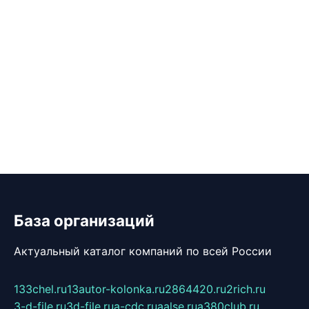
База организаций
Актуальный каталог компаний по всей России
133chel.ru
13autor-kolonka.ru
2864420.ru
2rich.ru
3-d-file.ru
3d-file.ru
a-cdc.ru
aalse.ru
a380club.ru