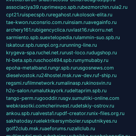
associaciya39.ru
primexpo.spb.ru
bezmorchin.ru
ia2.ru
cpt21.ru
ispecspb.ru
regahost.ru
kolosok-elita.ru
tae-kwon.ru
consrio.com.ru
insiam.ru
avegainfo.ru
archery161.ru
bigencyclica.ru
vlast16.ru
korru.net
sarmiento.spb.su
extelopedia.ru
lammin-suo.spb.ru
iskatour.spb.ru
snpi.org.ru
running-line.ru
krygeva-spa.ru
chel.net.ru
rust-loco.ru
dugshop.ru
hl-beta.spb.ru
school494.spb.ru
mymubaby.ru
epoha-metalband.ru
ngr.spb.ru
rusgosnews.com
dieselvostok.ru
24hostel.msk.ru
w-dev.ru
f-ship.ru
regsmi.ru
filmnetwork.ru
malinasp.ru
kinosvin.ru
h2o-salon.ru
malutkayork.ru
deltaprim.spb.ru
tango-perm.ru
gooddir.ru
sgv.su
multiki-online.com
webkrasotki.com
cherinvest.ru
detskiy-ostrov.ru
ankou.spb.ru
alvesta1.ru
pdf-creator.ru
nix-files.org.ru
sakhatoday.ru
elektrikersymboler.ru
sputnikyes.ru
golf2club.msk.ru
aeforums.ru
zallclub.ru