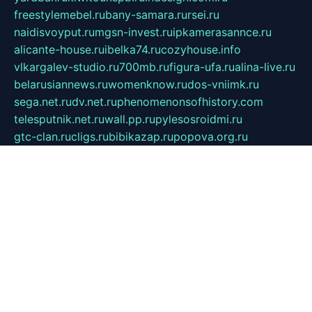
freestylemebel.ru
bany-samara.ru
rsei.ru
naidisvoyput.ru
mgsn-invest.ru
ipkamerasannce.ru
alicante-house.ru
ibelka74.ru
cozyhouse.info
vlkargalev-studio.ru
700mb.ru
figura-ufa.ru
alina-live.ru
belarusiannews.ru
womenknow.ru
dos-vniimk.ru
sega.net.ru
dv.net.ru
phenomenonsofhistory.com
telesputnik.net.ru
wall.pp.ru
pylesosroidmi.ru
gtc-clan.ru
cligs.ru
bibikazap.ru
popova.org.ru
netwhistler.spb.ru
bellvil.ru
bonzon.ru
iss-vladik.ru
defiparis.net.ru
las-gryzas.ru
amku.ru
electednews.spb.ru
feather.org.ru
spar72.ru
tankiigri.ru
dominus.com.ru
ibtree.ru
sanykool.pp.ru
unixlib.org.ru
menatep.spb.ru
gartenterrassen.ru
printeka.ru
skvozilka.com.ru
parkovka-pub.ru
lovemobi.ru
art-ru.ru
emulatorz.com.ru
alucomp.com.ru
tatforum.com.ru
alternativa-profi.ru
dermakler.ru
artsurvey.ru
aredir.ru
khimspas.ru
centr-maxi.ru
2018r.ru
bort-stomer-defort.ru
professional2.ru
gibsons.ru