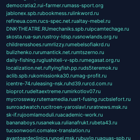
democratia2.ru
i-farmer.ru
mass-sport.org
jablonex.spb.ru
bookmess.ru
linkword.ru
refineua.com.ru
cs-spec.net.ru
altay-mebel.ru
DNK-THEATRE.RU
mechaniks.spb.ru
ipcamtechage.ru
skosta.ru
a-sun.ru
stroy-ldsp.ru
snowlands.org.ru
childrensshoes.ru
mrlizzy.ru
mebelsofiakrd.ru
bulizhenko.ru
rumantick.net.ru
mtszerno.ru
daily-fishing.ru
glushiteli-v-spb.ru
megasat.org.ru
localization.net.ru
flyingfish.pp.ru
ds5teremok.ru
aclib.spb.ru
komissionka30.ru
mag-profit.ru
icentre-74.ru
leasing-nsk.ru
hd39.ru
rcd.com.ru
bioprot.ru
deltaextreme.ru
mirkotlov07.ru
mycrossway.ru
temamedia.ru
art-fusing.ru
cbslefort.ru
sunroadwatch.ru
citroen-yaroslavl.ru
ratnews.msk.ru
sk-if.ru
joomlamoduli.ru
academic-work.ru
bananaboys.ru
sanekua.ru
lianafrukt.ru
beta43.ru
tucsonwoori.com
alex-translation.ru
avantgardeclinics.ru
noel.msk.ru
buylq.ru
aquas-spb.ru