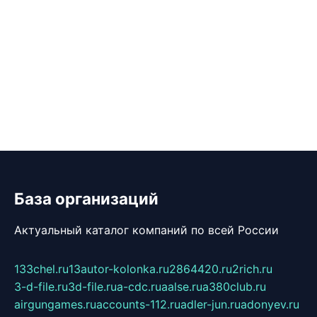
База организаций
Актуальный каталог компаний по всей России
133chel.ru
13autor-kolonka.ru
2864420.ru
2rich.ru
3-d-file.ru
3d-file.ru
a-cdc.ru
aalse.ru
a380club.ru
airgungames.ru
accounts-112.ru
adler-jun.ru
adonyev.ru