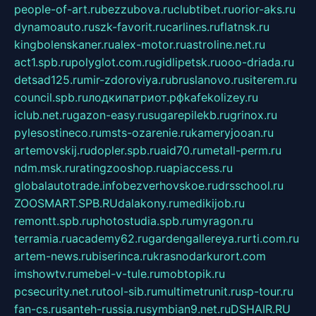
people-of-art.ru
bezzubova.ru
clubtibet.ru
orior-aks.ru
dynamoauto.ru
szk-favorit.ru
carlines.ru
flatnsk.ru
kingbolenskaner.ru
alex-motor.ru
astroline.net.ru
act1.spb.ru
polyglot.com.ru
gidlipetsk.ru
ooo-driada.ru
detsad125.ru
mir-zdoroviya.ru
bruslanovo.ru
siterem.ru
council.spb.ru
лодкипатриот.рф
kafekolizey.ru
iclub.net.ru
gazon-easy.ru
sugarepilekb.ru
grinox.ru
pylesostineco.ru
msts-ozarenie.ru
kameryjooan.ru
artemovskij.ru
dopler.spb.ru
aid70.ru
metall-perm.ru
ndm.msk.ru
ratingzooshop.ru
apiaccess.ru
globalautotrade.info
bezverhovskoe.ru
drsschool.ru
ZOOSMART.SPB.RU
dalakony.ru
medikijob.ru
remontt.spb.ru
photostudia.spb.ru
myragon.ru
terramia.ru
academy62.ru
gardengallereya.ru
rti.com.ru
artem-news.ru
biserinca.ru
krasnodarkurort.com
imshowtv.ru
mebel-v-tule.ru
mobtopik.ru
pcsecurity.net.ru
tool-sib.ru
multimetrunit.ru
sp-tour.ru
fan-cs.ru
santeh-russia.ru
symbian9.net.ru
DSHAIR.RU