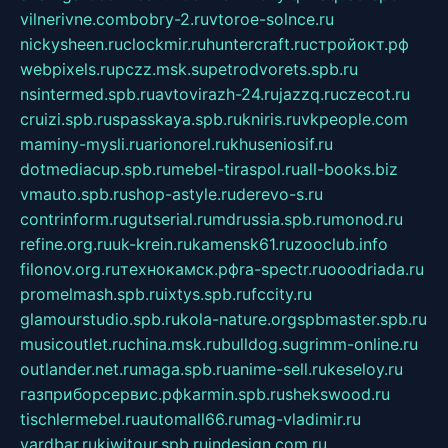
vilnerivne.com
bobry-2.ru
vtoroe-solnce.ru
nickysheen.ru
clockmir.ru
huntercraft.ru
стройокт.рф
webpixels.ru
pczz.msk.su
petrodvorets.spb.ru
nsintermed.spb.ru
avtovirazh-24.ru
jazzq.ru
czecot.ru
cruizi.spb.ru
spasskaya.spb.ru
kniris.ru
vkpeople.com
maminy-mysli.ru
arionorel.ru
khuseniosif.ru
dotmediacup.spb.ru
mebel-tiraspol.ru
all-books.biz
vmauto.spb.ru
shop-astyle.ru
derevo-s.ru
contrinform.ru
gutserial.ru
mdrussia.spb.ru
monod.ru
refine.org.ru
uk-krein.ru
kamensk61.ru
zooclub.info
filonov.org.ru
технокамск.рф
ra-spectr.ru
ooodriada.ru
promelmash.spb.ru
ixtys.spb.ru
fccity.ru
glamourstudio.spb.ru
kola-nature.org
spbmaster.spb.ru
musicoutlet.ru
china.msk.ru
bulldog.su
grimm-online.ru
outlander.net.ru
maga.spb.ru
anime-sell.ru
keseloy.ru
газприборсервис.рф
karmin.spb.ru
shekswood.ru
tischlermebel.ru
automall66.ru
mag-vladimir.ru
yardbar.ru
kiwitour.spb.ru
indesign.com.ru