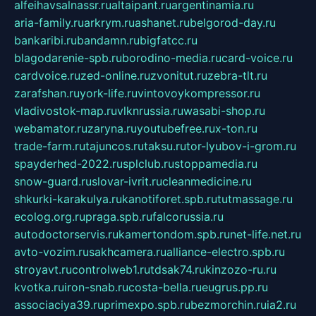
alfeihavsalnassr.ru
altaipant.ru
argentinamia.ru
aria-family.ru
arkrym.ru
ashanet.ru
belgorod-day.ru
bankaribi.ru
bandamn.ru
bigfatcc.ru
blagodarenie-spb.ru
borodino-media.ru
card-voice.ru
cardvoice.ru
zed-online.ru
zvonitut.ru
zebra-tlt.ru
zarafshan.ru
york-life.ru
vintovoykompressor.ru
vladivostok-map.ru
vlknrussia.ru
wasabi-shop.ru
webamator.ru
zaryna.ru
youtubefree.ru
x-ton.ru
trade-farm.ru
tajuncos.ru
taksu.ru
tor-lyubov-i-grom.ru
spayderhed-2022.ru
splclub.ru
stoppamedia.ru
snow-guard.ru
slovar-ivrit.ru
cleanmedicine.ru
shkurki-karakulya.ru
kanotiforet.spb.ru
tutmassage.ru
ecolog.org.ru
praga.spb.ru
falcorussia.ru
autodoctorservis.ru
kamertondom.spb.ru
net-life.net.ru
avto-vozim.ru
sakhcamera.ru
alliance-electro.spb.ru
stroyavt.ru
controlweb1.ru
tdsak74.ru
kinzozo-ru.ru
kvotka.ru
iron-snab.ru
costa-bella.ru
eugrus.pp.ru
associaciya39.ru
primexpo.spb.ru
bezmorchin.ru
ia2.ru