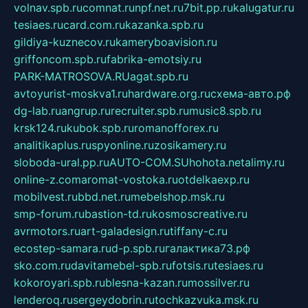
volnav.spb.ru
comnat.ru
npf.net.ru
7bit.pp.ru
kalugatur.ru
tesiaes.ru
card.com.ru
kazanka.spb.ru
gildiya-kuznecov.ru
kameryboavision.ru
griffoncom.spb.ru
fabrika-emotsiy.ru
PARK-MATROSOVA.RU
agat.spb.ru
avtoyurist-moskva1.ru
hardware.org.ru
схема-авто.рф
dg-lab.ru
angrup.ru
recruiter.spb.ru
music8.spb.ru
krsk124.ru
kubok.spb.ru
romanofforex.ru
analitikaplus.ru
spyonline.ru
zosikamery.ru
sloboda-ural.pp.ru
AUTO-COM.SU
hohota.net
alimy.ru
online-z.com
aromat-vostoka.ru
otdelkaexp.ru
mobilvest.ru
bbd.net.ru
mebelshop.msk.ru
smp-forum.ru
bastion-td.ru
kosmoscreative.ru
avrmotors.ru
art-galadesign.ru
tiffany-c.ru
ecostep-samara.ru
d-p.spb.ru
галактика73.рф
sko.com.ru
davitamebel-spb.ru
fotsis.ru
tesiaes.ru
kokoroyari.spb.ru
blesna-kazan.ru
mossilver.ru
lenderoq.ru
sergeydobrin.ru
tochkazvuka.msk.ru