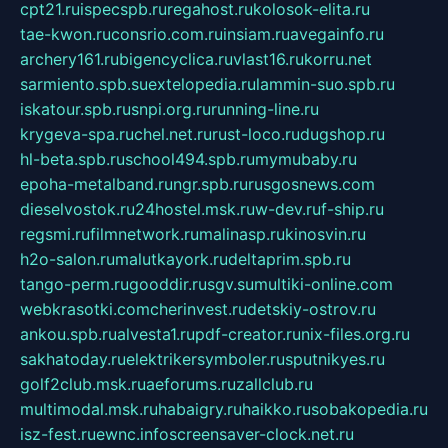
cpt21.ru
ispecspb.ru
regahost.ru
kolosok-elita.ru
tae-kwon.ru
consrio.com.ru
insiam.ru
avegainfo.ru
archery161.ru
bigencyclica.ru
vlast16.ru
korru.net
sarmiento.spb.su
extelopedia.ru
lammin-suo.spb.ru
iskatour.spb.ru
snpi.org.ru
running-line.ru
krygeva-spa.ru
chel.net.ru
rust-loco.ru
dugshop.ru
hl-beta.spb.ru
school494.spb.ru
mymubaby.ru
epoha-metalband.ru
ngr.spb.ru
rusgosnews.com
dieselvostok.ru
24hostel.msk.ru
w-dev.ru
f-ship.ru
regsmi.ru
filmnetwork.ru
malinasp.ru
kinosvin.ru
h2o-salon.ru
malutkayork.ru
deltaprim.spb.ru
tango-perm.ru
gooddir.ru
sgv.su
multiki-online.com
webkrasotki.com
cherinvest.ru
detskiy-ostrov.ru
ankou.spb.ru
alvesta1.ru
pdf-creator.ru
nix-files.org.ru
sakhatoday.ru
elektrikersymboler.ru
sputnikyes.ru
golf2club.msk.ru
aeforums.ru
zallclub.ru
multimodal.msk.ru
habaigry.ru
haikko.ru
sobakopedia.ru
isz-fest.ru
ewnc.info
screensaver-clock.net.ru