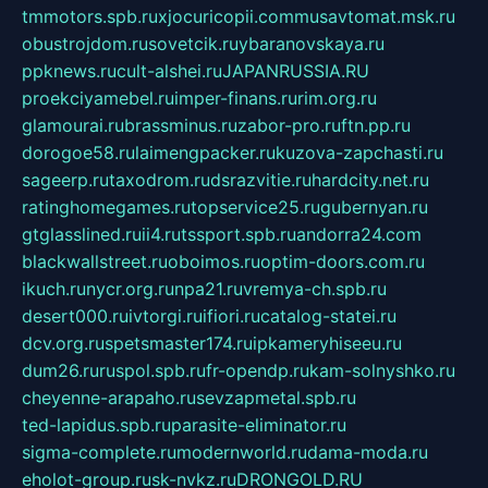
tmmotors.spb.ru
xjocuricopii.com
musavtomat.msk.ru
obustrojdom.ru
sovetcik.ru
ybaranovskaya.ru
ppknews.ru
cult-alshei.ru
JAPANRUSSIA.RU
proekciyamebel.ru
imper-finans.ru
rim.org.ru
glamourai.ru
brassminus.ru
zabor-pro.ru
ftn.pp.ru
dorogoe58.ru
laimengpacker.ru
kuzova-zapchasti.ru
sageerp.ru
taxodrom.ru
dsrazvitie.ru
hardcity.net.ru
ratinghomegames.ru
topservice25.ru
gubernyan.ru
gtglasslined.ru
ii4.ru
tssport.spb.ru
andorra24.com
blackwallstreet.ru
oboimos.ru
optim-doors.com.ru
ikuch.ru
nycr.org.ru
npa21.ru
vremya-ch.spb.ru
desert000.ru
ivtorgi.ru
ifiori.ru
catalog-statei.ru
dcv.org.ru
spetsmaster174.ru
ipkameryhiseeu.ru
dum26.ru
ruspol.spb.ru
fr-opendp.ru
kam-solnyshko.ru
cheyenne-arapaho.ru
sevzapmetal.spb.ru
ted-lapidus.spb.ru
parasite-eliminator.ru
sigma-complete.ru
modernworld.ru
dama-moda.ru
eholot-group.ru
sk-nvkz.ru
DRONGOLD.RU