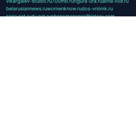
vlkargalev-studio.ru
700mb.ru
figura-ufa.ru
alina-live.ru
belarusiannews.ru
womenknow.ru
dos-vniimk.ru
sega.net.ru
dv.net.ru
phenomenonsofhistory.com
telesputnik.net.ru
wall.pp.ru
pylesosroidmi.ru
gtc-clan.ru
cligs.ru
bibikazap.ru
popova.org.ru
netwhistler.spb.ru
bellvil.ru
bonzon.ru
iss-vladik.ru
defiparis.net.ru
las-gryzas.ru
amku.ru
electednews.spb.ru
feather.org.ru
spar72.ru
tankiigri.ru
dominus.com.ru
ibtree.ru
sanykool.pp.ru
unixlib.org.ru
menatep.spb.ru
gartenterrassen.ru
printeka.ru
skvozilka.com.ru
parkovka-pub.ru
lovemobi.ru
art-ru.ru
emulatorz.com.ru
alucomp.com.ru
tatforum.com.ru
alternativa-profi.ru
dermakler.ru
artsurvey.ru
aredir.ru
khimspas.ru
centr-maxi.ru
2018r.ru
bort-stomer-defort.ru
professional2.ru
gibsons.ru
artselena.ru
art-pilot.ru
ingredient.spb.ru
npfpolimer.spb.ru
argentum.spb.ru
hom-edu.ru
af-num.ru
cashadvanceamericasev.org
trexp.spb.ru