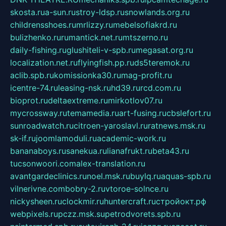
skosta.ru
a-sun.ru
stroy-ldsp.ru
snowlands.org.ru
childrensshoes.ru
mrlizzy.ru
mebelsofiakrd.ru
bulizhenko.ru
rumantick.net.ru
mtszerno.ru
daily-fishing.ru
glushiteli-v-spb.ru
megasat.org.ru
localization.net.ru
flyingfish.pp.ru
ds5teremok.ru
aclib.spb.ru
komissionka30.ru
mag-profit.ru
icentre-74.ru
leasing-nsk.ru
hd39.ru
rcd.com.ru
bioprot.ru
deltaextreme.ru
mirkotlov07.ru
mycrossway.ru
temamedia.ru
art-fusing.ru
cbslefort.ru
sunroadwatch.ru
citroen-yaroslavl.ru
ratnews.msk.ru
sk-if.ru
joomlamoduli.ru
academic-work.ru
bananaboys.ru
sanekua.ru
lianafrukt.ru
beta43.ru
tucsonwoori.com
alex-translation.ru
avantgardeclinics.ru
noel.msk.ru
buylq.ru
aquas-spb.ru
vilnerivne.com
bobry-2.ru
vtoroe-solnce.ru
nickysheen.ru
clockmir.ru
huntercraft.ru
стройокт.рф
webpixels.ru
pczz.msk.su
petrodvorets.spb.ru