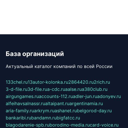
База организаций
Актуальный каталог компаний по всей России
133chel.ru
13autor-kolonka.ru
2864420.ru
2rich.ru
3-d-file.ru
3d-file.ru
a-cdc.ru
aalse.ru
a380club.ru
airgungames.ru
accounts-112.ru
adler-jun.ru
adonyev.ru
alfeihavsalnassr.ru
altaipant.ru
argentinamia.ru
aria-family.ru
arkrym.ru
ashanet.ru
belgorod-day.ru
bankaribi.ru
bandamn.ru
bigfatcc.ru
blagodarenie-spb.ru
borodino-media.ru
card-voice.ru