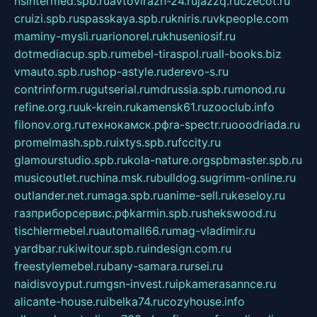
nsintermed.spb.ru
avtovirazh-24.ru
jazzq.ru
czecot.ru
cruizi.spb.ru
spasskaya.spb.ru
kniris.ru
vkpeople.com
maminy-mysli.ru
arionorel.ru
khuseniosif.ru
dotmediacup.spb.ru
mebel-tiraspol.ru
all-books.biz
vmauto.spb.ru
shop-astyle.ru
derevo-s.ru
contrinform.ru
gutserial.ru
mdrussia.spb.ru
monod.ru
refine.org.ru
uk-krein.ru
kamensk61.ru
zooclub.info
filonov.org.ru
технокамск.рф
ra-spectr.ru
ooodriada.ru
promelmash.spb.ru
ixtys.spb.ru
fccity.ru
glamourstudio.spb.ru
kola-nature.org
spbmaster.spb.ru
musicoutlet.ru
china.msk.ru
bulldog.su
grimm-online.ru
outlander.net.ru
maga.spb.ru
anime-sell.ru
keseloy.ru
газприборсервис.рф
karmin.spb.ru
shekswood.ru
tischlermebel.ru
automall66.ru
mag-vladimir.ru
yardbar.ru
kiwitour.spb.ru
indesign.com.ru
freestylemebel.ru
bany-samara.ru
rsei.ru
naidisvoyput.ru
mgsn-invest.ru
ipkamerasannce.ru
alicante-house.ru
ibelka74.ru
cozyhouse.info