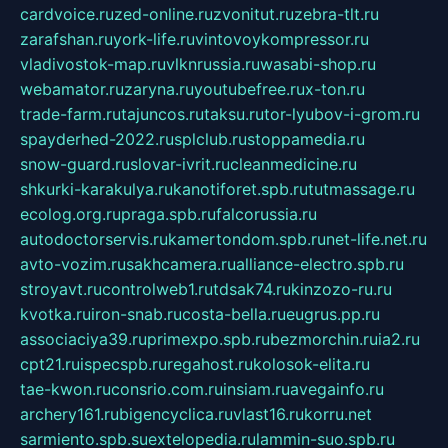
cardvoice.ru
zed-online.ru
zvonitut.ru
zebra-tlt.ru
zarafshan.ru
york-life.ru
vintovoykompressor.ru
vladivostok-map.ru
vlknrussia.ru
wasabi-shop.ru
webamator.ru
zaryna.ru
youtubefree.ru
x-ton.ru
trade-farm.ru
tajuncos.ru
taksu.ru
tor-lyubov-i-grom.ru
spayderhed-2022.ru
splclub.ru
stoppamedia.ru
snow-guard.ru
slovar-ivrit.ru
cleanmedicine.ru
shkurki-karakulya.ru
kanotiforet.spb.ru
tutmassage.ru
ecolog.org.ru
praga.spb.ru
falcorussia.ru
autodoctorservis.ru
kamertondom.spb.ru
net-life.net.ru
avto-vozim.ru
sakhcamera.ru
alliance-electro.spb.ru
stroyavt.ru
controlweb1.ru
tdsak74.ru
kinzozo-ru.ru
kvotka.ru
iron-snab.ru
costa-bella.ru
eugrus.pp.ru
associaciya39.ru
primexpo.spb.ru
bezmorchin.ru
ia2.ru
cpt21.ru
ispecspb.ru
regahost.ru
kolosok-elita.ru
tae-kwon.ru
consrio.com.ru
insiam.ru
avegainfo.ru
archery161.ru
bigencyclica.ru
vlast16.ru
korru.net
sarmiento.spb.su
extelopedia.ru
lammin-suo.spb.ru