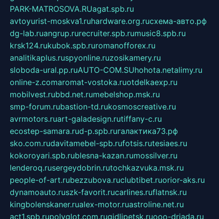
PARK-MATROSOVA.RU
agat.spb.ru
avtoyurist-moskva1.ru
hardware.org.ru
схема-авто.рф
dg-lab.ru
angrup.ru
recruiter.spb.ru
music8.spb.ru
krsk124.ru
kubok.spb.ru
romanofforex.ru
analitikaplus.ru
spyonline.ru
zosikamery.ru
sloboda-ural.pp.ru
AUTO-COM.SU
hohota.net
alimy.ru
online-z.com
aromat-vostoka.ru
otdelkaexp.ru
mobilvest.ru
bbd.net.ru
mebelshop.msk.ru
smp-forum.ru
bastion-td.ru
kosmoscreative.ru
avrmotors.ru
art-galadesign.ru
tiffany-c.ru
ecostep-samara.ru
d-p.spb.ru
галактика73.рф
sko.com.ru
davitamebel-spb.ru
fotsis.ru
tesiaes.ru
kokoroyari.spb.ru
blesna-kazan.ru
mossilver.ru
lenderoq.ru
sergeydobrin.ru
tochkazvuka.msk.ru
people-of-art.ru
bezzubova.ru
clubtibet.ru
orior-aks.ru
dynamoauto.ru
szk-favorit.ru
carlines.ru
flatnsk.ru
kingbolenskaner.ru
alex-motor.ru
astroline.net.ru
act1.spb.ru
polyglot.com.ru
gidlipetsk.ru
ooo-driada.ru