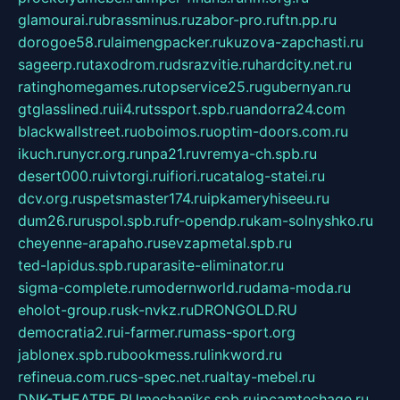
glamourai.ru
brassminus.ru
zabor-pro.ru
ftn.pp.ru
dorogoe58.ru
laimengpacker.ru
kuzova-zapchasti.ru
sageerp.ru
taxodrom.ru
dsrazvitie.ru
hardcity.net.ru
ratinghomegames.ru
topservice25.ru
gubernyan.ru
gtglasslined.ru
ii4.ru
tssport.spb.ru
andorra24.com
blackwallstreet.ru
oboimos.ru
optim-doors.com.ru
ikuch.ru
nycr.org.ru
npa21.ru
vremya-ch.spb.ru
desert000.ru
ivtorgi.ru
ifiori.ru
catalog-statei.ru
dcv.org.ru
spetsmaster174.ru
ipkameryhiseeu.ru
dum26.ru
ruspol.spb.ru
fr-opendp.ru
kam-solnyshko.ru
cheyenne-arapaho.ru
sevzapmetal.spb.ru
ted-lapidus.spb.ru
parasite-eliminator.ru
sigma-complete.ru
modernworld.ru
dama-moda.ru
eholot-group.ru
sk-nvkz.ru
DRONGOLD.RU
democratia2.ru
i-farmer.ru
mass-sport.org
jablonex.spb.ru
bookmess.ru
linkword.ru
refineua.com.ru
cs-spec.net.ru
altay-mebel.ru
DNK-THEATRE.RU
mechaniks.spb.ru
ipcamtechage.ru