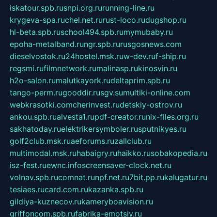
iskatour.spb.ru
snpi.org.ru
running-line.ru
krygeva-spa.ru
chel.net.ru
rust-loco.ru
dugshop.ru
hl-beta.spb.ru
school494.spb.ru
mymubaby.ru
epoha-metalband.ru
ngr.spb.ru
rusgosnews.com
dieselvostok.ru
24hostel.msk.ru
w-dev.ru
f-ship.ru
regsmi.ru
filmnetwork.ru
malinasp.ru
kinosvin.ru
h2o-salon.ru
malutkayork.ru
deltaprim.spb.ru
tango-perm.ru
gooddir.ru
sgv.su
multiki-online.com
webkrasotki.com
cherinvest.ru
detskiy-ostrov.ru
ankou.spb.ru
alvesta1.ru
pdf-creator.ru
nix-files.org.ru
sakhatoday.ru
elektrikersymboler.ru
sputnikyes.ru
golf2club.msk.ru
aeforums.ru
zallclub.ru
multimodal.msk.ru
habaigry.ru
haikko.ru
sobakopedia.ru
isz-fest.ru
ewnc.info
screensaver-clock.net.ru
volnav.spb.ru
comnat.ru
npf.net.ru
7bit.pp.ru
kalugatur.ru
tesiaes.ru
card.com.ru
kazanka.spb.ru
gildiya-kuznecov.ru
kameryboavision.ru
griffoncom.spb.ru
fabrika-emotsiy.ru