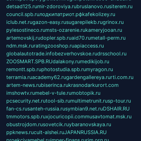
detsad125.ru
mir-zdoroviya.ru
bruslanovo.ru
siterem.ru
council.spb.ru
лодкипатриот.рф
kafekolizey.ru
iclub.net.ru
gazon-easy.ru
sugarepilekb.ru
grinox.ru
pylesostineco.ru
msts-ozarenie.ru
kameryjooan.ru
artemovskij.ru
dopler.spb.ru
aid70.ru
metall-perm.ru
ndm.msk.ru
ratingzooshop.ru
apiaccess.ru
globalautotrade.info
bezverhovskoe.ru
drsschool.ru
ZOOSMART.SPB.RU
dalakony.ru
medikijob.ru
remontt.spb.ru
photostudia.spb.ru
myragon.ru
terramia.ru
academy62.ru
gardengallereya.ru
rti.com.ru
artem-news.ru
biserinca.ru
krasnodarkurort.com
imshowtv.ru
mebel-v-tule.ru
mobtopik.ru
pcsecurity.net.ru
tool-sib.ru
multimetrunit.ru
sp-tour.ru
fan-cs.ru
santeh-russia.ru
symbian9.net.ru
DSHAIR.RU
tmmotors.spb.ru
xjocuricopii.com
musavtomat.msk.ru
obustrojdom.ru
sovetcik.ru
ybaranovskaya.ru
ppknews.ru
cult-alshei.ru
JAPANRUSSIA.RU
proekciyamebel.ru
imper-finans.ru
rim.org.ru