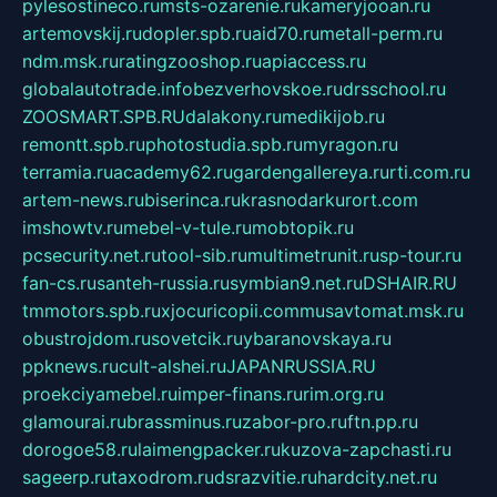
pylesostineco.ru
msts-ozarenie.ru
kameryjooan.ru
artemovskij.ru
dopler.spb.ru
aid70.ru
metall-perm.ru
ndm.msk.ru
ratingzooshop.ru
apiaccess.ru
globalautotrade.info
bezverhovskoe.ru
drsschool.ru
ZOOSMART.SPB.RU
dalakony.ru
medikijob.ru
remontt.spb.ru
photostudia.spb.ru
myragon.ru
terramia.ru
academy62.ru
gardengallereya.ru
rti.com.ru
artem-news.ru
biserinca.ru
krasnodarkurort.com
imshowtv.ru
mebel-v-tule.ru
mobtopik.ru
pcsecurity.net.ru
tool-sib.ru
multimetrunit.ru
sp-tour.ru
fan-cs.ru
santeh-russia.ru
symbian9.net.ru
DSHAIR.RU
tmmotors.spb.ru
xjocuricopii.com
musavtomat.msk.ru
obustrojdom.ru
sovetcik.ru
ybaranovskaya.ru
ppknews.ru
cult-alshei.ru
JAPANRUSSIA.RU
proekciyamebel.ru
imper-finans.ru
rim.org.ru
glamourai.ru
brassminus.ru
zabor-pro.ru
ftn.pp.ru
dorogoe58.ru
laimengpacker.ru
kuzova-zapchasti.ru
sageerp.ru
taxodrom.ru
dsrazvitie.ru
hardcity.net.ru