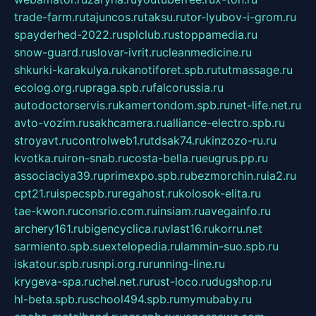
trade-farm.ru
tajuncos.ru
taksu.ru
tor-lyubov-i-grom.ru
spayderhed-2022.ru
splclub.ru
stoppamedia.ru
snow-guard.ru
slovar-ivrit.ru
cleanmedicine.ru
shkurki-karakulya.ru
kanotiforet.spb.ru
tutmassage.ru
ecolog.org.ru
praga.spb.ru
falcorussia.ru
autodoctorservis.ru
kamertondom.spb.ru
net-life.net.ru
avto-vozim.ru
sakhcamera.ru
alliance-electro.spb.ru
stroyavt.ru
controlweb1.ru
tdsak74.ru
kinzozo-ru.ru
kvotka.ru
iron-snab.ru
costa-bella.ru
eugrus.pp.ru
associaciya39.ru
primexpo.spb.ru
bezmorchin.ru
ia2.ru
cpt21.ru
ispecspb.ru
regahost.ru
kolosok-elita.ru
tae-kwon.ru
consrio.com.ru
insiam.ru
avegainfo.ru
archery161.ru
bigencyclica.ru
vlast16.ru
korru.net
sarmiento.spb.su
extelopedia.ru
lammin-suo.spb.ru
iskatour.spb.ru
snpi.org.ru
running-line.ru
krygeva-spa.ru
chel.net.ru
rust-loco.ru
dugshop.ru
hl-beta.spb.ru
school494.spb.ru
mymubaby.ru