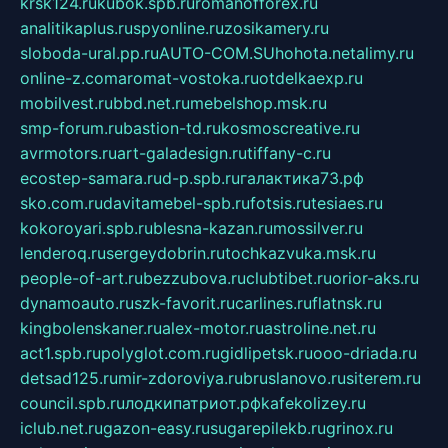
krsk124.ru
kubok.spb.ru
romanofforex.ru
analitikaplus.ru
spyonline.ru
zosikamery.ru
sloboda-ural.pp.ru
AUTO-COM.SU
hohota.net
alimy.ru
online-z.com
aromat-vostoka.ru
otdelkaexp.ru
mobilvest.ru
bbd.net.ru
mebelshop.msk.ru
smp-forum.ru
bastion-td.ru
kosmoscreative.ru
avrmotors.ru
art-galadesign.ru
tiffany-c.ru
ecostep-samara.ru
d-p.spb.ru
галактика73.рф
sko.com.ru
davitamebel-spb.ru
fotsis.ru
tesiaes.ru
kokoroyari.spb.ru
blesna-kazan.ru
mossilver.ru
lenderoq.ru
sergeydobrin.ru
tochkazvuka.msk.ru
people-of-art.ru
bezzubova.ru
clubtibet.ru
orior-aks.ru
dynamoauto.ru
szk-favorit.ru
carlines.ru
flatnsk.ru
kingbolenskaner.ru
alex-motor.ru
astroline.net.ru
act1.spb.ru
polyglot.com.ru
gidlipetsk.ru
ooo-driada.ru
detsad125.ru
mir-zdoroviya.ru
bruslanovo.ru
siterem.ru
council.spb.ru
лодкипатриот.рф
kafekolizey.ru
iclub.net.ru
gazon-easy.ru
sugarepilekb.ru
grinox.ru