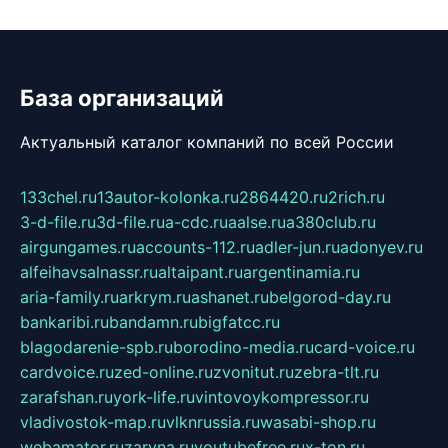
База организаций
Актуальный каталог компаний по всей России
133chel.ru
13autor-kolonka.ru
2864420.ru
2rich.ru
3-d-file.ru
3d-file.ru
a-cdc.ru
aalse.ru
a380club.ru
airgungames.ru
accounts-112.ru
adler-jun.ru
adonyev.ru
alfeihavsalnassr.ru
altaipant.ru
argentinamia.ru
aria-family.ru
arkrym.ru
ashanet.ru
belgorod-day.ru
bankaribi.ru
bandamn.ru
bigfatcc.ru
blagodarenie-spb.ru
borodino-media.ru
card-voice.ru
cardvoice.ru
zed-online.ru
zvonitut.ru
zebra-tlt.ru
zarafshan.ru
york-life.ru
vintovoykompressor.ru
vladivostok-map.ru
vlknrussia.ru
wasabi-shop.ru
webamator.ru
zaryna.ru
youtubefree.ru
x-ton.ru