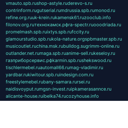
vmauto.spb.ru
shop-astyle.ru
derevo-s.ru
contrinform.ru
gutserial.ru
mdrussia.spb.ru
monod.ru
refine.org.ru
uk-krein.ru
kamensk61.ru
zooclub.info
filonov.org.ru
технокамск.рф
ra-spectr.ru
ooodriada.ru
promelmash.spb.ru
ixtys.spb.ru
fccity.ru
glamourstudio.spb.ru
kola-nature.org
spbmaster.spb.ru
musicoutlet.ru
china.msk.ru
bulldog.su
grimm-online.ru
outlander.net.ru
maga.spb.ru
anime-sell.ru
keseloy.ru
газприборсервис.рф
karmin.spb.ru
shekswood.ru
tischlermebel.ru
automall66.ru
mag-vladimir.ru
yardbar.ru
kiwitour.spb.ru
indesign.com.ru
freestylemebel.ru
bany-samara.ru
rsei.ru
naidisvoyput.ru
mgsn-invest.ru
ipkamerasannce.ru
alicante-house.ru
ibelka74.ru
cozyhouse.info
vlkargalev-studio.ru
700mb.ru
figura-ufa.ru
alina-live.ru
belarusiannews.ru
womenknow.ru
dos-vniimk.ru
sega.net.ru
dv.net.ru
phenomenonsofhistory.com
telesputnik.net.ru
wall.pp.ru
pylesosroidmi.ru