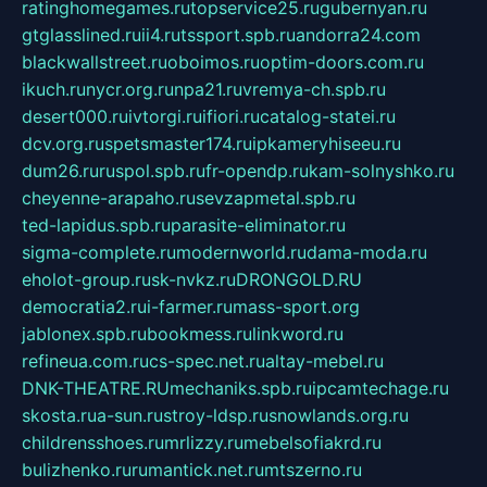
ratinghomegames.ru
topservice25.ru
gubernyan.ru
gtglasslined.ru
ii4.ru
tssport.spb.ru
andorra24.com
blackwallstreet.ru
oboimos.ru
optim-doors.com.ru
ikuch.ru
nycr.org.ru
npa21.ru
vremya-ch.spb.ru
desert000.ru
ivtorgi.ru
ifiori.ru
catalog-statei.ru
dcv.org.ru
spetsmaster174.ru
ipkameryhiseeu.ru
dum26.ru
ruspol.spb.ru
fr-opendp.ru
kam-solnyshko.ru
cheyenne-arapaho.ru
sevzapmetal.spb.ru
ted-lapidus.spb.ru
parasite-eliminator.ru
sigma-complete.ru
modernworld.ru
dama-moda.ru
eholot-group.ru
sk-nvkz.ru
DRONGOLD.RU
democratia2.ru
i-farmer.ru
mass-sport.org
jablonex.spb.ru
bookmess.ru
linkword.ru
refineua.com.ru
cs-spec.net.ru
altay-mebel.ru
DNK-THEATRE.RU
mechaniks.spb.ru
ipcamtechage.ru
skosta.ru
a-sun.ru
stroy-ldsp.ru
snowlands.org.ru
childrensshoes.ru
mrlizzy.ru
mebelsofiakrd.ru
bulizhenko.ru
rumantick.net.ru
mtszerno.ru