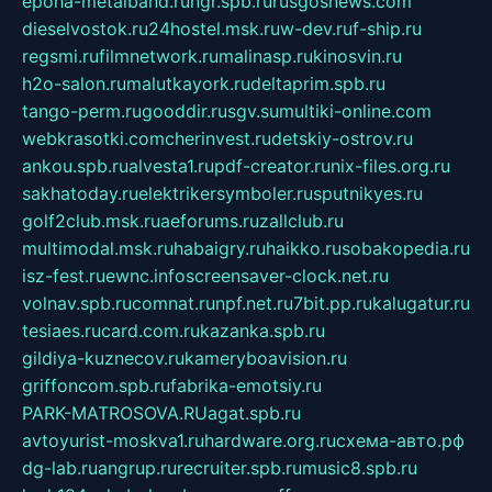
epoha-metalband.ru
ngr.spb.ru
rusgosnews.com
dieselvostok.ru
24hostel.msk.ru
w-dev.ru
f-ship.ru
regsmi.ru
filmnetwork.ru
malinasp.ru
kinosvin.ru
h2o-salon.ru
malutkayork.ru
deltaprim.spb.ru
tango-perm.ru
gooddir.ru
sgv.su
multiki-online.com
webkrasotki.com
cherinvest.ru
detskiy-ostrov.ru
ankou.spb.ru
alvesta1.ru
pdf-creator.ru
nix-files.org.ru
sakhatoday.ru
elektrikersymboler.ru
sputnikyes.ru
golf2club.msk.ru
aeforums.ru
zallclub.ru
multimodal.msk.ru
habaigry.ru
haikko.ru
sobakopedia.ru
isz-fest.ru
ewnc.info
screensaver-clock.net.ru
volnav.spb.ru
comnat.ru
npf.net.ru
7bit.pp.ru
kalugatur.ru
tesiaes.ru
card.com.ru
kazanka.spb.ru
gildiya-kuznecov.ru
kameryboavision.ru
griffoncom.spb.ru
fabrika-emotsiy.ru
PARK-MATROSOVA.RU
agat.spb.ru
avtoyurist-moskva1.ru
hardware.org.ru
схема-авто.рф
dg-lab.ru
angrup.ru
recruiter.spb.ru
music8.spb.ru