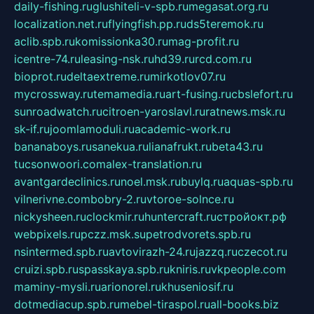
daily-fishing.ru
glushiteli-v-spb.ru
megasat.org.ru
localization.net.ru
flyingfish.pp.ru
ds5teremok.ru
aclib.spb.ru
komissionka30.ru
mag-profit.ru
icentre-74.ru
leasing-nsk.ru
hd39.ru
rcd.com.ru
bioprot.ru
deltaextreme.ru
mirkotlov07.ru
mycrossway.ru
temamedia.ru
art-fusing.ru
cbslefort.ru
sunroadwatch.ru
citroen-yaroslavl.ru
ratnews.msk.ru
sk-if.ru
joomlamoduli.ru
academic-work.ru
bananaboys.ru
sanekua.ru
lianafrukt.ru
beta43.ru
tucsonwoori.com
alex-translation.ru
avantgardeclinics.ru
noel.msk.ru
buylq.ru
aquas-spb.ru
vilnerivne.com
bobry-2.ru
vtoroe-solnce.ru
nickysheen.ru
clockmir.ru
huntercraft.ru
стройокт.рф
webpixels.ru
pczz.msk.su
petrodvorets.spb.ru
nsintermed.spb.ru
avtovirazh-24.ru
jazzq.ru
czecot.ru
cruizi.spb.ru
spasskaya.spb.ru
kniris.ru
vkpeople.com
maminy-mysli.ru
arionorel.ru
khuseniosif.ru
dotmediacup.spb.ru
mebel-tiraspol.ru
all-books.biz